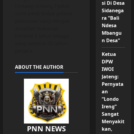
si Di Desa
Undang-Undang Tipikor
Sidanega
serta pasal tindak pidana
ra “Bali
pencucian uang dengan
Ndesa
ancaman hukuman
Mbangu
minimal 5 tahun hingga
n Desa”
yang terberat 20 tahun
penjara.
Ketua
DPW
ABOUT THE AUTHOR
IWOI
Jateng:
Pernyata
an
“Londo
Ireng”
Sangat
Menyakit
PNN NEWS
kan,