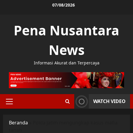
Skip
07/08/2026
to
content
Pena Nusantara
News
Informasi Akurat dan Terpercaya
WATCH VIDEO
Primary
Menu
Beranda
»
Polda jatim mengungkap kasus mafia
tanah