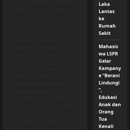
Laka
pernah memperjualbelikan
Lantas
tanah tersebut ke siapa
ke
pun,” ujarnya.
Rumah
Sakit
Edy menjelaskan luas
tanah di tiga desa itu
Mahasis
sekitar 160.000 meter
wa LSPR
persegi atau lebih
Gelar
kurang 17 hektare. Tanah
Kampany
itu diklaim oleh PT
e “Berani
SMIP yang merupakan
Lindungi
perusahaan pengembang
”,
Perumahan Bumi
Edukasi
Sumekar di Desa Kolor,
Anak dan
Kecamatan Kota Sumenep.
Orang
Tua
Kerugian keuangan negara
Kenali