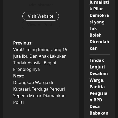
Jurnalisti
Administrator
k Pilar
Demokra
Visit Website
si yang
View All Posts
Tak
Boleh
Direndah
P
Previous:
kan
Viral.! Iming Iming Uang 15
o
Juta Ibu Dan Anak Lakukan
Tindak
Tindak Asusila. Begini
s
Lanjuti
kronologinya
Desakan
t
Next:
Warga,
Ditangkap Warga di
Panitia
n
Kutasari, Terduga Pencuri
Pengisia
Sepeda Motor Diamankan
a
n BPD
Polisi
Desa
v
Babakan