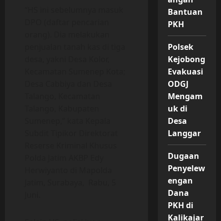
“HS ini sebelumnya masuk
Bantuan
DPO (daftar pencarian
PKH
orang). Dia melakukan
Polsek
penjualan tanah kas di tiga
Kejobong
desa, yakni Desa Kolor,
Evakuasi
Kecamatan Sumenep Kota;
ODGJ
Desa Cabbiya dan Desa
Mengam
Talango, Kecamatan
uk di
Talango, Kabupaten
Desa
Sumenep,” kata Kepala
Langgar
Subdit Tipikor Direktorat
Reserse Kriminal Khusus
Dugaan
Polda Jatim AKBP Edy
Penyelew
Herwiyanto di Mapolda
engan
Jatim, Surabaya, Rabu, 5
Dana
Juni.
PKH di
Kalikajar