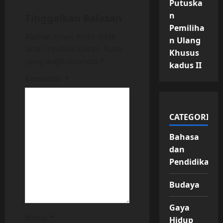
Putuska
i
n
Tinggalkan Balasan
g
Pemiliha
Alamat email Anda tidak
n Ulang
a
akan dipublikasikan.
Ruas
Khusus
yang wajib ditandai
*
kadus II
t
Komentar
*
i
o
CATEGORIES
n
Bahasa
dan
Pendidikan
Budaya
Gaya
Nama
*
Hidup