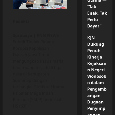
Utama —
“Tak
Enak, Tak
Perlu
Redaksi
Bayar”
Surabaya | PNN NEWS
–
KJN
Subdit Tindak Pidana
Dukung
Korupsi Kepolisian
Penuh
Daerah Jawa Timur
Kinerja
mengungkap kasus mafia
Kejaksaa
tanah yang terjadi di tiga
n Negeri
desa di Kabupaten
Wonosob
Sumenep dengan
o dalam
tersangka Direktur Utama
Pengemb
PT Sinar Mega Indah
angan
Persada (SMIP) berinisial
Dugaan
HS (63).
Penyimp
angan