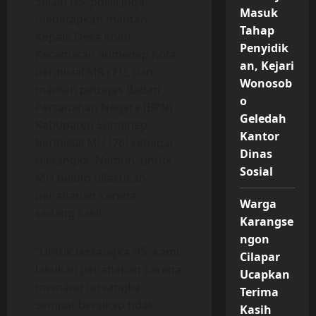
Selain HS, polisi juga
Masuk
menetapkan mantan
Tahap
Kepala Desa Kolor,
Penyidik
Kecamatan Sumenep Kota,
an, Kejari
berinisial MR (71), dan
Wonosob
mantan petugas Badan
o
Pertanahan Negara (BPN)
Geledah
Kabupaten Sumenep
Kantor
berinisial MH (76) sebagai
Dinas
tersangka. Namun, untuk
Sosial
MH belum dilakukan
penahanan karena
Warga
sedang sakit.
Karangse
ngon
“Untuk tersangka HS, kami
Cilapar
lakukan penahanan karena
Ucapkan
memang tersangka
Terima
sempat bersikap tidak
Kasih