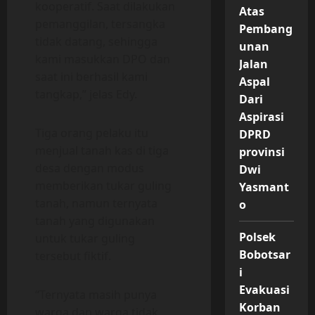
kooperatif. Saat dilakukan
Atas
pemanggilan, tersangka
Pembang
tidak datang, sehingga
unan
kami masukkan DPO dan
Jalan
saat ini berhasil kami
Aspal
tangkap,” jelas Edy.
Dari
Aspirasi
Tiga orang pelaku itu
DPRD
menjual tanah kas di tiga
provinsi
desa dengan modus
Dwi
memberikan tukar guling
Yasmant
tanah, namun ternyata
o
tanah yang digunakan
Polsek
untuk tukar guling
Bobotsar
tersebut fiktif.
i
Evakuasi
“Ternyata masih punya
Korban
warga dan warga tidak