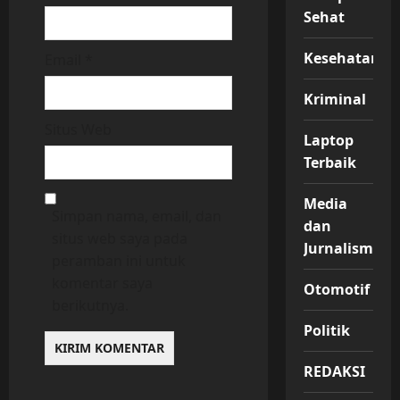
Sehat
Kesehatan
Email
*
Kriminal
Situs Web
Laptop
Terbaik
Media
Simpan nama, email, dan
dan
situs web saya pada
Jurnalisme
peramban ini untuk
komentar saya
Otomotif
berikutnya.
Politik
REDAKSI