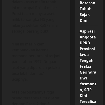
dalam kasus mafia tanah
Batasan
ini mencapai Rp114 miliar.
Tubuh
Polisi telah menyita aset
Sejak
milik tersangka HS yang
Dini
nilainya sekitar Rp97 miliar
Aspirasi
sebagai barang bukti.
Anggota
DPRD
“Hal ini masih kami
Provinsi
kembangkan karena
Jawa
memang perkara ini terjadi
Tengah
pada tahun 1997. Dugaan
Fraksi
aset yang diperoleh pelaku
Gerindra
bisa lebih dari itu,”
Dwi
ucapnya.
Yasmant
o, S.TP
Atas perbuatannya, tiga
Kini
orang tersangka itu dijerat
Terealisa
dengan Pasal 2 dan 3