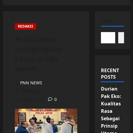
CARI
REDAKSI
Polda jatim
Cari
mengungkap
kasus mafia
tanah
RECENT
POSTS
PNN NEWS
Durian
05/06/2024
Pak Eko:
2 minutes read
0
Kualitas
Rasa
Sebagai
Prinsip