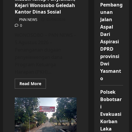
Pembang
Kejari Wonosobo Geledah
Kantor Dinas Sosial
unan
Jalan
PNN NEWS
05/08/2026
0
Aspal
Dari
WONOSOBO – PNN NEWS –
Aspirasi
5 Agustus 2026 –
DPRD
Penanganan dugaan
provinsi
penyelewengan dana
Dwi
Program Keluarga
Yasmant
Harapan (PKH)...
o
Read
Read More
more
about
Polsek
Dugaan
Bobotsar
Penyelewengan
Dana
i
PKH
di
Evakuasi
Kalikajar
Masuk
Korban
Tahap
Laka
Penyidikan,