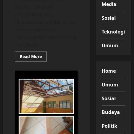
Media
NEWS – Desakan
masyarakat yang
Sosial
disampaikan melalui forum
audiensi akhirnya
Teknologi
membuahkan hasil. Panitia
Pengisian...
Umum
Read
Read More
more
about
Tindak
Home
Lanjuti
Desakan
Warga,
Umum
Panitia
Pengisian
BPD
Desa
Sosial
Babakan
Putuskan
Pemilihan
Budaya
Ulang
Khusus
kadus
Politik
II