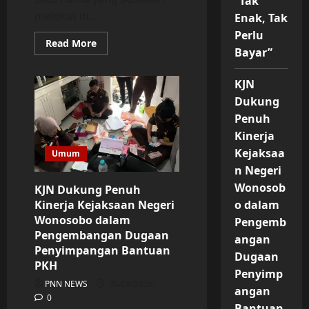
“Tak
melekat di...
Enak, Tak
Perlu
Read
Read More
Bayar”
more
about
Durian
Pak
KJN
Eko:
Dukung
Kualitas
Rasa
Penuh
Sebagai
Prinsip
Kinerja
Utama
—
Kejaksaa
Umum
“Tak
Enak,
n Negeri
Tak
Wonosob
Perlu
KJN Dukung Penuh
Bayar”
Kinerja Kejaksaan Negeri
o dalam
Wonosobo dalam
Pengemb
Pengembangan Dugaan
angan
Penyimpangan Bantuan
Dugaan
PKH
Penyimp
PNN NEWS
06/08/2026
angan
0
Bantuan