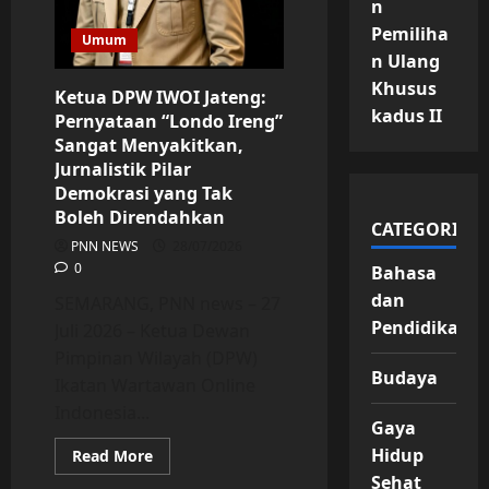
n
Ndesa
Mbangun
Pemiliha
Desa”
Umum
n Ulang
Khusus
Ketua DPW IWOI Jateng:
kadus II
Pernyataan “Londo Ireng”
Sangat Menyakitkan,
Jurnalistik Pilar
Demokrasi yang Tak
Boleh Direndahkan
CATEGORIES
PNN NEWS
28/07/2026
0
Bahasa
dan
SEMARANG, PNN news – 27
Pendidikan
Juli 2026 – Ketua Dewan
Pimpinan Wilayah (DPW)
Budaya
Ikatan Wartawan Online
Indonesia...
Gaya
Hidup
Read
Read More
more
Sehat
about