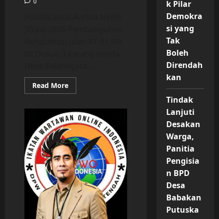
0
k Pilar
Demokra
PURBALINGGA-PNN NEWS
si yang
30 Juli 2026-Pembangunan
Tak
Rehabilitasi Jalan RT 01 RW
Boleh
02 Dusun 3 karang benda
Direndah
Desa Sidanegara...
kan
Read
Read More
more
about
Tindak
Aspirasi
Lanjuti
Anggota
DPRD
Desakan
Provinsi
Jawa
Warga,
Tengah
Fraksi
Panitia
Gerindra
Pengisia
Dwi
Yasmanto,
n BPD
S.TP
Kini
Desa
Terealisasi
Di
Babakan
Desa
Sidanegara
Putuska
“Bali