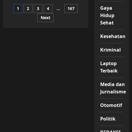
Abaikan
Prinsip
Paginasi
Gaya
1
2
3
4
…
167
Transparansi,
Proyek
Hidup
Revitalisasi
Next
pos
SDN
Sehat
1
Brobot
Tuai
Kesehatan
Sorotan
Publik
Kriminal
Laptop
Terbaik
Media dan
Jurnalisme
Otomotif
Politik