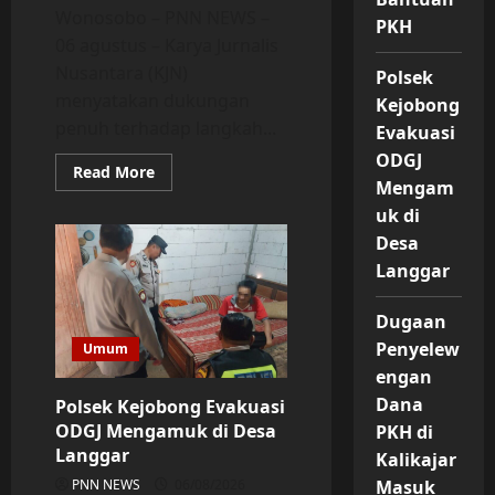
Wonosobo – PNN NEWS –
PKH
06 agustus – Karya Jurnalis
Nusantara (KJN)
Polsek
menyatakan dukungan
Kejobong
penuh terhadap langkah...
Evakuasi
ODGJ
Read
Read More
more
Mengam
about
uk di
KJN
Dukung
Desa
Penuh
Kinerja
Langgar
Kejaksaan
Negeri
Wonosobo
Dugaan
dalam
Pengembangan
Penyelew
Umum
Dugaan
Penyimpangan
engan
Bantuan
PKH
Dana
Polsek Kejobong Evakuasi
ODGJ Mengamuk di Desa
PKH di
Langgar
Kalikajar
Masuk
PNN NEWS
06/08/2026