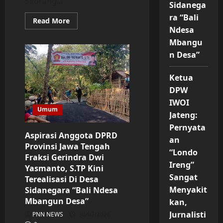
Seorang...
Sidanega
ra “Bali
Read
Read More
more
Ndesa
about
Polsek
Mbangu
Bobotsari
n Desa”
Evakuasi
Korban
Laka
Lantas
Ketua
ke
DPW
Rumah
Sakit
IWOI
Umum
Jateng:
Pernyata
Aspirasi Anggota DPRD
an
Provinsi Jawa Tengah
“Londo
Fraksi Gerindra Dwi
Ireng”
Yasmanto, S.TP Kini
Sangat
Terealisasi Di Desa
Menyakit
Sidanegara “Bali Ndesa
Mbangun Desa”
kan,
Jurnalisti
PNN NEWS
30/07/2026