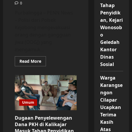
0
Tahap
Penyidik
Purbalingga – PENN News
an, Kejari
– Polisi dari Polsek
Wonosob
Kejobong mengevakuasi
o
orang dengan gangguan
Geledah
jiwa (ODGJ) yang
Kantor
mengamuk...
Dinas
Read
Read More
Sosial
more
about
Polsek
Warga
Kejobong
Evakuasi
Karangse
ODGJ
Mengamuk
ngon
di
Desa
Cilapar
Langgar
Umum
Ucapkan
Terima
Dugaan Penyelewengan
Kasih
Dana PKH di Kalikajar
Atas
Masuk Tahap Penyidikan,