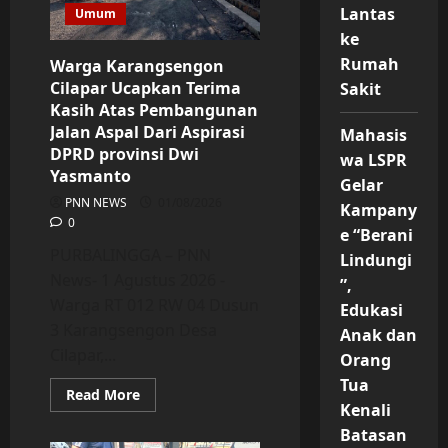
Kejari
Lantas
Umum
Wonosobo
Geledah
ke
Kantor
Dinas
Rumah
Warga Karangsengon
Sosial
Cilapar Ucapkan Terima
Sakit
Kasih Atas Pembangunan
Jalan Aspal Dari Aspirasi
Mahasis
DPRD provinsi Dwi
wa LSPR
Yasmanto
Gelar
PNN NEWS
01/08/2026
Kampany
0
e “Berani
PURBALINGGA – PNN
Lindungi
News- 1 Agustus 2026 -
”,
Warga RT 012 RW 04 Dusun
Edukasi
3 Karangsengon Desa
Anak dan
Cilapar,...
Orang
Tua
Read
Read More
more
Kenali
about
Batasan
Warga