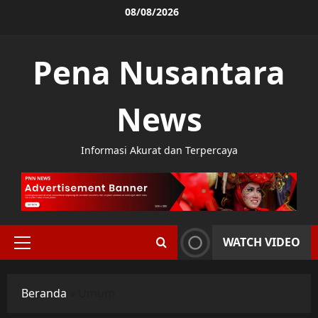
Skip
08/08/2026
to
content
Pena Nusantara
News
Informasi Akurat dan Terpercaya
WATCH VIDEO
Primary
Menu
Beranda
»
Umum