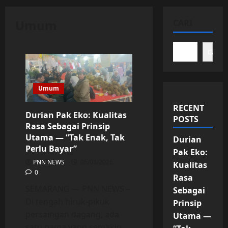
Umum
CARI
Cari
Umum
RECENT
Durian Pak Eko: Kualitas
POSTS
Rasa Sebagai Prinsip
Utama — “Tak Enak, Tak
Durian
Perlu Bayar”
Pak Eko:
PNN NEWS
06/08/2026
Kualitas
0
Rasa
SEMARANG — PNN NEWS –
Sebagai
Di tengah hiruk-pikuk
Prinsip
persaingan dagang, ada
Utama —
satu nama yang semakin