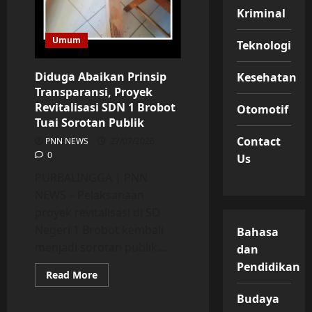
Kriminal
Umum
Teknologi
Diduga Abaikan Prinsip
Kesehatan
Transparansi, Proyek
Revitalisasi SDN 1 Brobot
Otomotif
Tuai Sorotan Publik
Contact
PNN NEWS
27/07/2026
0
Us
PURBALINGGA | PNN
NEWS – Pelaksanaan
proyek revitalisasi di SD
Negeri 1 Brobot kembali
Bahasa
menjadi sorotan publik....
dan
Pendidikan
Read
Read More
more
about
Budaya
Diduga