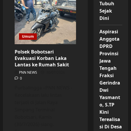
Karangsengon
Tubuh
Cilapar
Ucapkan
Sejak
Terima
Kasih
Dini
Atas
Pembangunan
Jalan
Aspirasi
Aspal
Umum
Dari
Anggota
Aspirasi
DPRD
DPRD
provinsi
Polsek Bobotsari
Provinsi
Dwi
Yasmanto
Evakuasi Korban Laka
Jawa
Lantas ke Rumah Sakit
Tengah
PNN NEWS
30/07/2026
Fraksi
0
Gerindra
Purbalingga –PNN NEWS -
Dwi
Kecelakaan lalu lintas
Yasmant
terjadi di Jalan Raya
o, S.TP
Simpang Terminal
Kini
Bobotsari, Kamis
Terealisa
(30/7/2026) siang.
si Di Desa