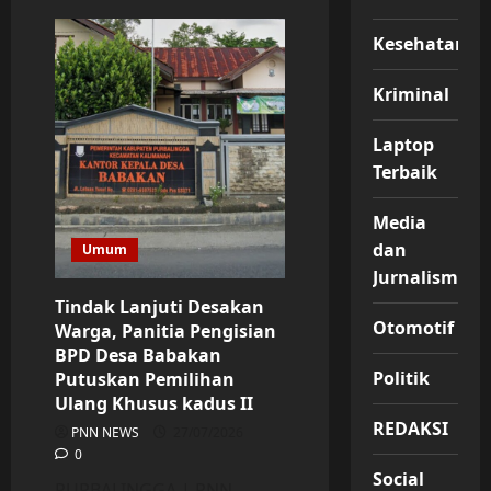
Ketua
DPW
Kesehatan
IWOI
Jateng:
Pernyataan
“Londo
Kriminal
Ireng”
Sangat
Menyakitkan,
Laptop
Jurnalistik
Pilar
Terbaik
Demokrasi
yang
Tak
Media
Boleh
Direndahkan
dan
Umum
Jurnalisme
Tindak Lanjuti Desakan
Otomotif
Warga, Panitia Pengisian
BPD Desa Babakan
Politik
Putuskan Pemilihan
Ulang Khusus kadus II
REDAKSI
PNN NEWS
27/07/2026
0
Social
PURBALINGGA | PNN