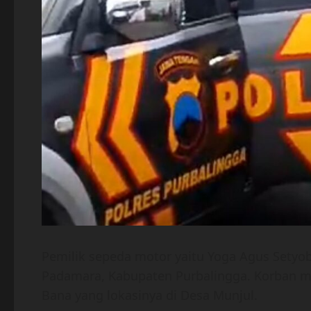
Pemilik sepeda motor yaitu Yoga Agus Setyo
Padamara, Kabupaten Purbalingga. Korban m
Bana yang lokasinya di Desa Munjul.