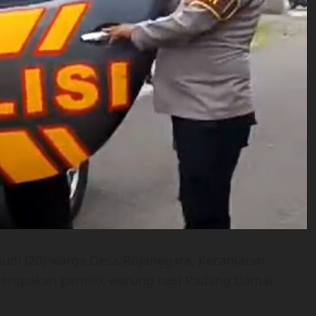
budi (20) warga Desa Bojanegara, Kecamatan
erupakan pemilik warung nasi Padang Damai