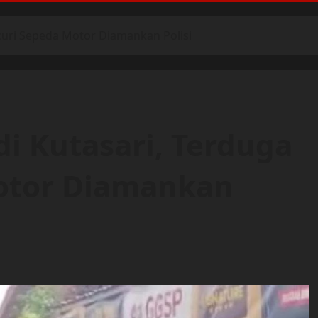
curi Sepeda Motor Diamankan Polisi
i Kutasari, Terduga
otor Diamankan