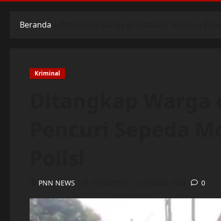
Beranda
»
Ditangkap Warga di Kutasari, Terduga Pen
Kriminal
Ditangkap Warga d
Pencuri Sepeda M
Polisi
PNN NEWS
05/06/2024
2 minutes read
0