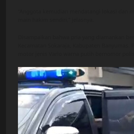
“Anggota kemudian mendatangi lokasi dan m
main hakim sendiri,” jelasnya.
Disampaikan bahwa pria yang diamankan berin
Kecamatan Sokaraja, Kabupaten Banyumas. 
motor jenis Vario warna putih bernomor polis