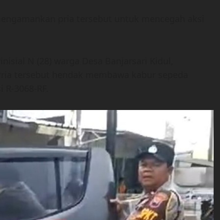
engamankan pria tersebut untuk mencegah aksi
isial N (28) warga Desa Banjarsari Kidul,
Pria tersebut hendak membawa kabur sepeda
i R-3068-RF.