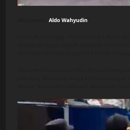
Wartawan :
Aldo Wahyudin
Polres Purbalingga – Polda Jateng | Polisi d
ditangkap warga setelah kepergok mencuri se
kemudian diamankan polisi ke Polsek Kutasar
Kapolsek Kutasari Iptu Heru Riyanto mengat
pria yang ditangkap warga karena kepergok 
Munjul, Kecamatan Kutasari, Kabupaten Purb