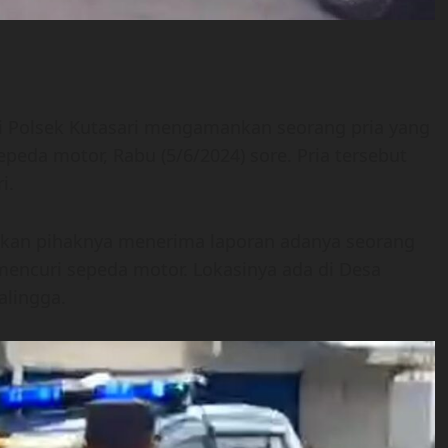
ari Polsek Kutasari mengamankan seorang pria yang
peda motor, Rabu (5/6/2024) sore. Pria tersebut
i.
akan pihaknya menerima laporan adanya seorang
mencuri sepeda motor. Lokasinya ada di Desa
alingga.