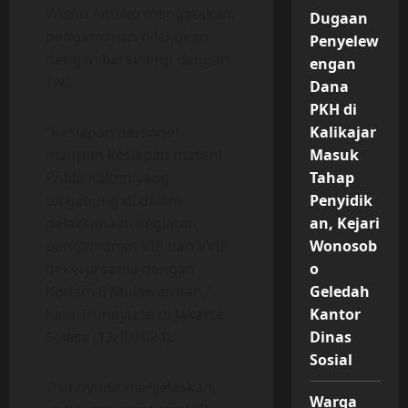
Wisnu Andiko mengatakan,
Dugaan
pengamanan dilakukan
Penyelew
dengan bersinergi dengan
engan
TNI.
Dana
PKH di
“Kesiapan personel
Kalikajar
maupun kesiapan materil
Masuk
Polda Kaltim yang
Tahap
tergabung di dalam
Penyidik
pelaksanaan kegiatan
an, Kejari
pengamanan VIP dan VVIP
Wonosob
bekerja sama dengan
o
Kodam 6 Mulawarman,”
Geledah
kata Trunoyudo di Jakarta,
Kantor
Selasa (13/8/2024).
Dinas
Sosial
Trunoyudo menjelaskan,
Warga