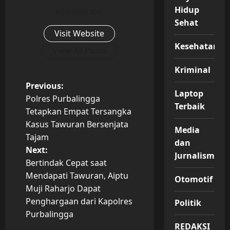
Hidup
Administrator
Sehat
Visit Website
Kesehatan
View All Posts
Kriminal
P
Previous:
Laptop
Polres Purbalingga
Terbaik
o
Tetapkan Empat Tersangka
Kasus Tawuran Bersenjata
s
Media
Tajam
dan
t
Next:
Jurnalisme
Bertindak Cepat saat
n
Mendapati Tawuran, Aiptu
Otomotif
Muji Raharjo Dapat
a
Penghargaan dari Kapolres
Politik
v
Purbalingga
REDAKSI