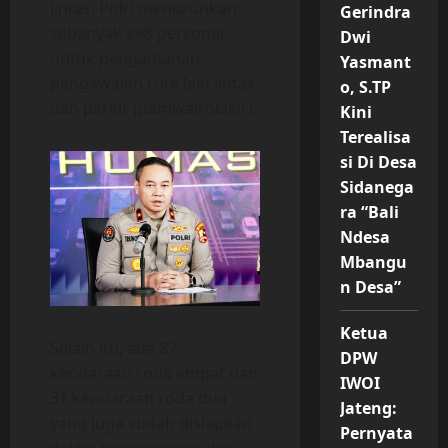
lintas, Polri menurunkan
Gerindra
sebanyak 898 personel
Dwi
untuk pengamanan,
Yasmant
pengawalan rute lalu lintas
o, S.TP
dan parkir (pamwalrolakir).
Kini
Terealisa
si Di Desa
Sidanega
ra “Bali
Ndesa
Mbangu
n Desa”
Ketua
Selain itu, ada 87
DPW
kendaraan roda empat dan
IWOI
31 kendaraan roda dua
Jateng:
yang juga sudah disiapkan
Pernyata