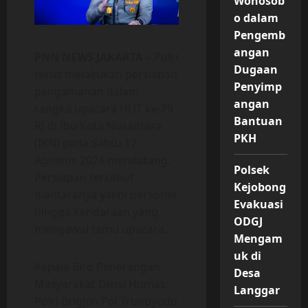
Wonosob
o dalam
Pengemb
angan
PNN NEWS JAKARTA –
Polri
Dugaan
terus melakukan persiapan
Penyimp
pengamanan dalam
angan
rangka upacara HUT ke-79
Bantuan
RI di Ibu Kota Nusantara
PKH
(IKN) pada Sabtu 17
Agustus 2024 mendatang.
Polsek
Persiapan tersebut
Kejobong
diantaranya yakni personel
Evakuasi
hingga kendaraan yang
ODGJ
mengawal tamu upacara.
Mengam
uk di
Kepala Biro Penerangan
Desa
Masyarakat Divisi Humas
Langgar
Polri Brigjen Pol Trunoyudo