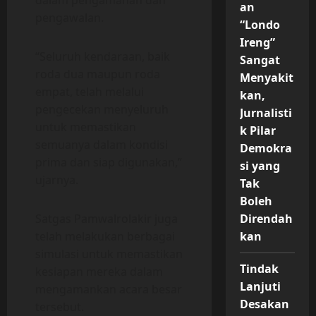
dalam pengamanan dan
an
pengawalan.
“Londo
Ireng”
“Seluruh kendaraan, baik
Sangat
roda dua maupun roda
Menyakit
empat, telah melalui
kan,
pengecekan menyeluruh
Jurnalisti
untuk memastikan
k Pilar
semuanya dalam kondisi
Demokra
prima dan siap digunakan,”
si yang
ujarnya.
Tak
Boleh
Direndah
Satgas Pamwalrolakir juga
kan
telah melakukan berbagai
simulasi untuk memastikan
Tindak
kesiapan mereka dalam
Lanjuti
mengamankan acara besar
Desakan
tersebut.