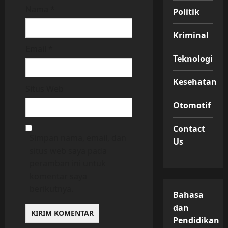
Nama
*
Politik
Kriminal
Email
*
Teknologi
Kesehatan
Situs Web
Otomotif
Contact
Simpan nama, email, dan
Us
situs web saya pada
peramban ini untuk
komentar saya
berikutnya.
Bahasa
dan
Pendidikan