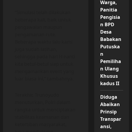
Warga,
Panitia
“Simulasi telah dilakukan
Pengisia
beberapa kali, baik untuk
n BPD
pengawalan maupun
Desa
pengamanan rute.
Babakan
Beberapa waktu lalu kami
Putuska
juga sudah latihan,
n
sehingga pada hari H nanti
Pemiliha
kita betul-betul siap untuk
n Ulang
mengamankan event yang
Khusus
luar biasa ini,” tambahnya.
kadus II
Terakhir, Trunoyudo
Diduga
menuturkan, Polri dalam
Abaikan
rangka untuk menciptakan
Prinsip
stabilitas keamanan dan
Transpar
ketertiban masyarakat,
ansi,
juga mendukung