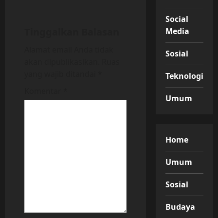
i
Social
g
Tinggalkan Balasan
Media
a
Alamat email Anda tidak
Sosial
akan dipublikasikan.
Ruas
t
yang wajib ditandai
*
Teknologi
i
Komentar
*
Umum
o
n
Home
Umum
Sosial
Budaya