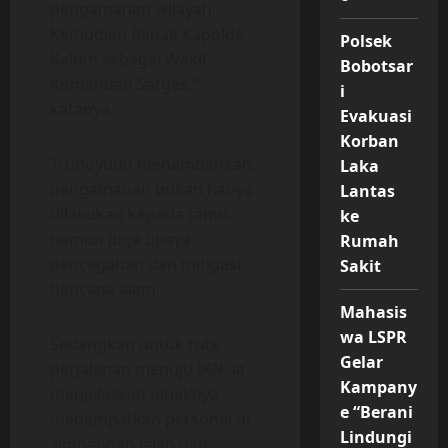
pengamanan wilayah.
Kemudian Bapak Kapolda
Polsek
Kaltim sebagai Wakil
Bobotsar
Komandan Satgas,”
i
katanya.
Evakuasi
Korban
Trunoyudo menambahkan,
Laka
pengamanan bukan hanya
Lantas
dilakukan kepada tamu,
ke
namun juga upaya
Rumah
pencegahan dan mitigasi
Sakit
bencana alam.
Mahasis
wa LSPR
Sedangkan untuk rute
Gelar
perjalanan menuju IKN, ia
Kampany
menjelaskan pihaknya
e “Berani
menempatkan personel di
Lindungi
simpangan jalan dan