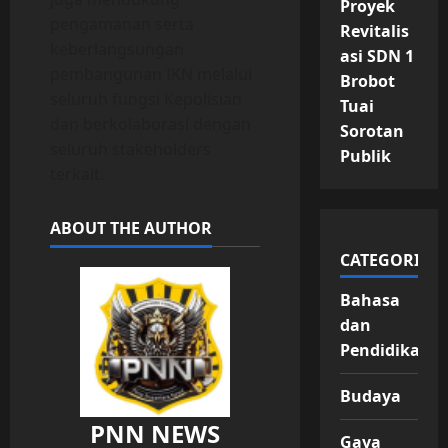
Proyek
pengamanan serta
Revitalis
keberlangsungan
asi SDN 1
pembangunan IKN melalui
Brobot
seluruh fungsi Kepolisian
Tuai
dan berkolaborasi dengan
Sorotan
seluruh stakeholders
Publik
terkait.
ABOUT THE AUTHOR
CATEGORIES
Bahasa
dan
Pendidikan
Budaya
PNN NEWS
Gaya