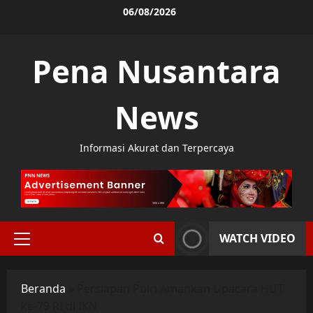
Skip
06/08/2026
to
content
Pena Nusantara
News
Informasi Akurat dan Terpercaya
WATCH VIDEO
Primary
Menu
Beranda
»
Persiapan Polri Amankan Upacara HUT
ke-79 RI di IKN