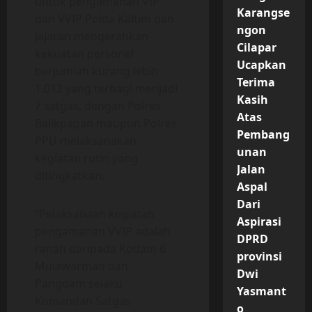
untuk pengamanan VIP
Karangse
dan VVIP Polda Kaltim dan
ngon
jajaran mengerahkan
Cilapar
kekuatan personel
Ucapkan
berjumlah kurang lebih
Terima
1.013 yang terbagi menjadi
Kasih
7 satgas, dengan Polres
Atas
Balikpapan maupun Polres
Pembang
PPU melaksanakan
unan
kegiatan rutin yang
Jalan
ditingkatkan.
Aspal
Dari
“Pelaksanaan kegiatan
Aspirasi
pengamanan VVIP adalah
DPRD
ranah daripada Kodam 6
provinsi
Mulawarman dan
Dwi
Pangdam selaku
Yasmant
Komandan Satgas
o