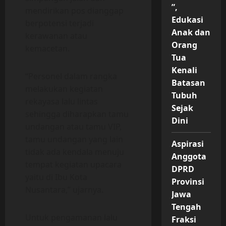
”,
mendirikan pos dianggap
Edukasi
berpotensi terjadi
Anak dan
kerawanan atau
Orang
kemacetan.
Tua
Kenali
“Personel dalam rangka
Batasan
melakukan kegiatan
Tubuh
rekayasa lalu lintas
Sejak
sehingga diharapkan tamu
Dini
undangan atau tamu VIP,
tamu undangan yang lain
Aspirasi
tidak ada kendala menuju
Anggota
tempat kegiatan upacara
DPRD
yaitu di Ibu Kota
Provinsi
Nusantara,” ujarnya.
Jawa
Tengah
Untuk pengamanan lalu
Fraksi