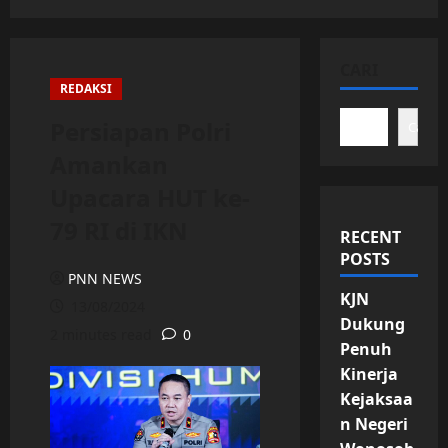
CARI
REDAKSI
Persiapan Polri
Cari
Amankan
Upacara HUT ke-
79 RI di IKN
RECENT
POSTS
PNN NEWS
KJN
13/08/2024
Dukung
2 minutes read
0
Penuh
Kinerja
Kejaksaa
n Negeri