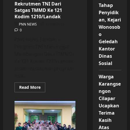
Rekrutmen TNI Dari
Tahap
Satgas TMMD Ke 121
Penyidik
Kodim 1210/Landak
an, Kejari
PNN NEWS
11/08/2024
Wonosob
0
o
PNN NEWS Landak, –
Geledah
Program TNI Manunggal
Kantor
Membangun Desa (TMMD)
Dinas
Ke 121 Kodim 1210/Landak
Sosial
selain melakukan program
fisik...
Warga
Karangse
Read
Read More
ngon
more
about
Cilapar
Warga
Desa
Ucapkan
Engkangin
Dapat
Terima
Penyuluhan
Rekrutmen
Kasih
TNI
Atas
Dari