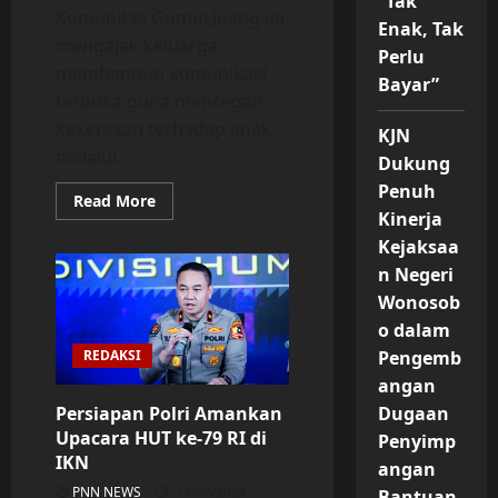
“Tak
Komunitas Gumul Juang ini
Enak, Tak
mengajak keluarga
Perlu
membangun komunikasi
Bayar”
terbuka guna mencegah
kekerasan terhadap anak
KJN
melalui...
Dukung
Penuh
Read
Read More
more
Kinerja
about
Kejaksaa
Mahasiswa
LSPR
n Negeri
Gelar
Kampanye
Wonosob
“Berani
Lindungi”,
o dalam
Edukasi
Anak
REDAKSI
Pengemb
dan
angan
Orang
Tua
Persiapan Polri Amankan
Dugaan
Kenali
Batasan
Upacara HUT ke-79 RI di
Penyimp
Tubuh
IKN
Sejak
angan
Dini
PNN NEWS
13/08/2024
Bantuan