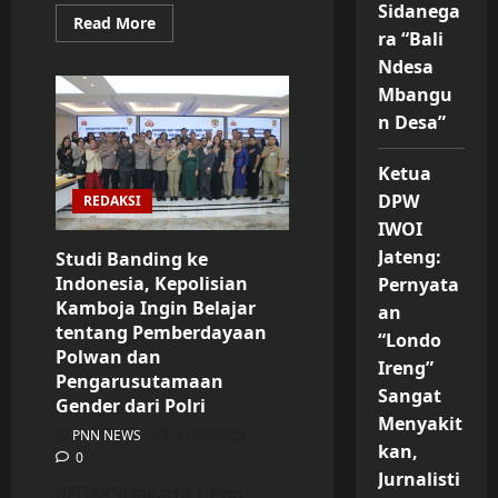
Sidanega
Read
Read More
more
ra “Bali
about
Ndesa
Polri
Rekrut
Mbangu
45
Calon
n Desa”
Perwira
Sarjana
untuk
Ketua
Perangi
Kejahatan
DPW
REDAKSI
Siber
IWOI
Jateng:
Studi Banding ke
Indonesia, Kepolisian
Pernyata
Kamboja Ingin Belajar
an
tentang Pemberdayaan
“Londo
Polwan dan
Ireng”
Pengarusutamaan
Sangat
Gender dari Polri
Menyakit
PNN NEWS
11/07/2024
kan,
0
Jurnalisti
REDAKSI Jakarta | Pnn