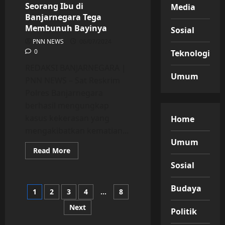
Seorang Ibu di
Media
Banjarnegara Tega
Membunuh Bayinya
Sosial
PNN NEWS
06/07/2024
0
Teknologi
REDAKSI BANJARNEGARA |
Umum
PNN NEWS – Sat Reskrim
Polres Banjarnegara
berhasil mengungkap
kasus kekerasan yang
Home
mengakibatkan kematian...
Umum
Read
Read More
more
about
Sosial
Viral!
Karena
Malu
Budaya
Paginasi
1
2
3
4
…
8
Punya
Anak
Hasil
Next
pos
Politik
HUGEL
Seorang