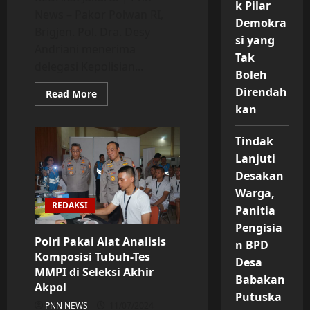
k Pilar
News – Pakor Polwan RI,
Demokra
Brigjen. Pol. Dra. Desy
si yang
Andriani menerima
Tak
delegasi Kepolisian...
Boleh
Direndah
Read
Read More
more
kan
about
Studi
Banding
Tindak
ke
Indonesia,
Lanjuti
Kepolisian
Kamboja
Desakan
Ingin
Belajar
Warga,
tentang
REDAKSI
Panitia
Pemberdayaan
Polwan
Pengisia
dan
Pengarusutamaan
Polri Pakai Alat Analisis
n BPD
Gender
Komposisi Tubuh-Tes
dari
Desa
Polri
MMPI di Seleksi Akhir
Babakan
Akpol
Putuska
PNN NEWS
11/07/2024