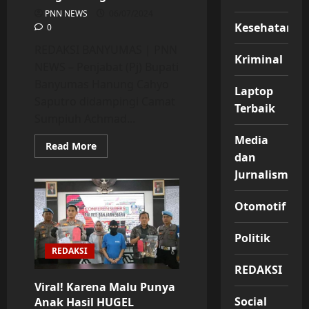
PNN NEWS
06/07/2024
Kesehatan
0
REDAKSI BANYUMAS | PNN
Kriminal
NEWS – Penjabat (Pj) Bupati
Banyumas Hanung Cahyo
Laptop
Saputro didampingi Camat
Terbaik
Sumpiuh Achmad...
Media
Read
Read More
more
dan
about
Jurnalisme
Pj
Bupati
Banyumas
Resmikan
Otomotif
Jembatan
Penghubung
Dua
Politik
Desa
REDAKSI
REDAKSI
Viral! Karena Malu Punya
Social
Anak Hasil HUGEL