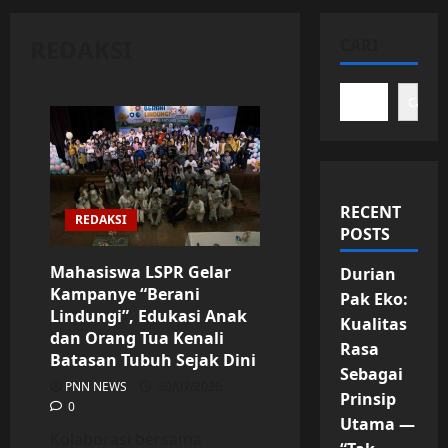
REDAKSI
CARI
Cari
RECENT
REDAKSI
POSTS
Mahasiswa LSPR Gelar
Durian
Kampanye “Berani
Pak Eko:
Lindungi”, Edukasi Anak
Kualitas
dan Orang Tua Kenali
Rasa
Batasan Tubuh Sejak Dini
Sebagai
PNN NEWS
30/07/2026
Prinsip
0
Utama —
Kolaborasi bersama