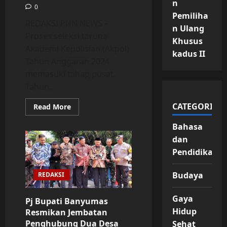
n
0
Pemiliha
REDAKSI PNN NEWS –
n Ulang
Proses seleksi taruna
Khusus
Akademi Kepolisian (Akpol)
kadus II
Tahun Anggaran 2024
memasuki tahap pusat.
Tahun...
CATEGORIES
Read
Read More
more
about
Bahasa
Polri
Pakai
dan
Alat
Analisis
Pendidikan
Komposisi
Tubuh-
Tes
Budaya
REDAKSI
MMPI
di
Seleksi
Gaya
Akhir
Pj Bupati Banyumas
Akpol
Hidup
Resmikan Jembatan
Penghubung Dua Desa
Sehat