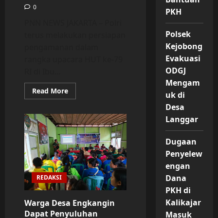
0
PKH
PNN NEWS JAKARTA – Polri
Polsek
terus melakukan persiapan
Kejobong
pengamanan dalam
Evakuasi
rangka upacara HUT ke-79
ODGJ
RI di Ibu...
Mengam
Read
Read More
uk di
more
about
Desa
Persiapan
Polri
Langgar
Amankan
Upacara
HUT
Dugaan
ke-
79
Penyelew
RI
di
engan
IKN
Dana
REDAKSI
PKH di
Kalikajar
Warga Desa Engkangin
Dapat Penyuluhan
Masuk