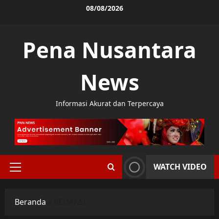
Skip
08/08/2026
to
content
Pena Nusantara
News
Informasi Akurat dan Terpercaya
WATCH VIDEO
Primary
Menu
Beranda
»
REDAKSI