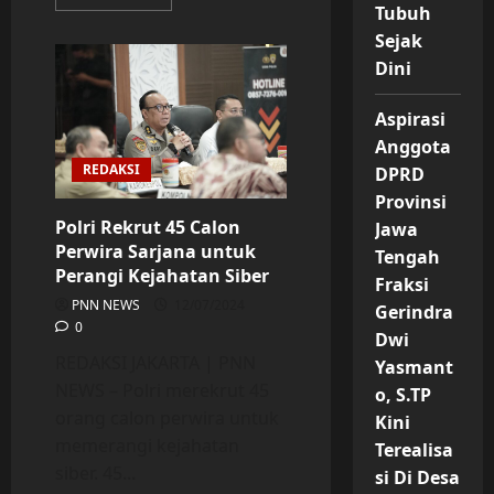
more
Tubuh
about
Polri
Sejak
Gelar
Dini
Kapolri
Cup
Shooting
Championship
Aspirasi
2024
Anggota
REDAKSI
DPRD
Provinsi
Polri Rekrut 45 Calon
Jawa
Perwira Sarjana untuk
Tengah
Perangi Kejahatan Siber
Fraksi
PNN NEWS
12/07/2024
Gerindra
0
Dwi
REDAKSI JAKARTA | PNN
Yasmant
NEWS – Polri merekrut 45
o, S.TP
orang calon perwira untuk
Kini
memerangi kejahatan
Terealisa
siber. 45...
si Di Desa