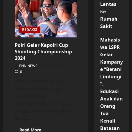
Perkuat
Lantas
Kolaborasi
dengan
ke
Mahasiswa
UGM
Rumah
Sakit
REDAKSI
Mahasis
Polri Gelar Kapolri Cup
wa LSPR
Shooting Championship
Gelar
2024
Kampany
PNN NEWS
13/07/2024
e “Berani
0
Lindungi
JAKARTA | PNN NEWS –
”,
Polri menggelar Kapolri
Edukasi
Cup Shooting
Anak dan
Championship 2024 dalam
Orang
rangka Hari Bhayangkara
Tua
ke-78....
Kenali
Batasan
Read
Read More