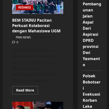
Satgas
Pembang
TMMD
REDAKSI
Ke
unan
121
Kodim
Jalan
1210/Landak
BEM STAINU Pacitan
Aspal
Perkuat Kolaborasi
Dari
dengan Mahasiswa UGM
Aspirasi
PNN NEWS
04/08/2024
DPRD
0
provinsi
PNN NEWS PACITAN, –
Dwi
Bertempat di Auditorium
Yasmant
Kampus STAINU Pacitan,
o
Badan Eksekutif
Mahasiswa (BEM) STAINU
Polsek
Pacitan menyambut...
Bobotsar
i
Read
Read More
more
Evakuasi
about
Korban
BEM
STAINU
Laka
Pacitan