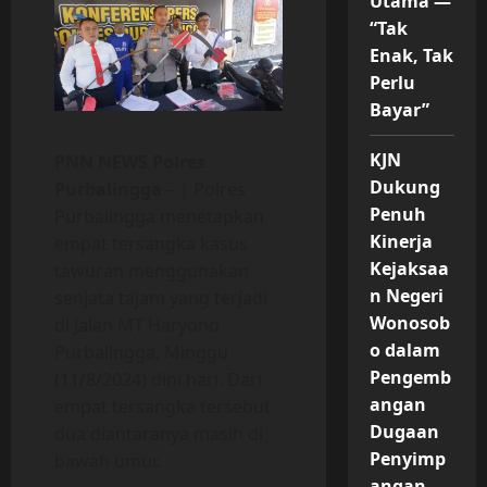
Utama —
“Tak
Enak, Tak
Perlu
Bayar”
KJN
PNN NEWS Polres
Dukung
Purbalingga
– | Polres
Penuh
Purbalingga menetapkan
Kinerja
empat tersangka kasus
Kejaksaa
tawuran menggunakan
n Negeri
senjata tajam yang terjadi
Wonosob
di Jalan MT Haryono
o dalam
Purbalingga, Minggu
Pengemb
(11/8/2024) dini hari. Dari
angan
empat tersangka tersebut
Dugaan
dua diantaranya masih di
Penyimp
bawah umur.
angan