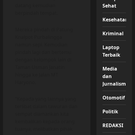
datang kemudian
Sehat
berpindah tempat.
Kesehatan
Mereka pindah di Patung
Kriminal
Knalpot Purbalingga
namun sepi. Kemudian
Laptop
pindah lagi dan bertemu
Terbaik
dengan kelompok lain di
Taman Usman Janatin
Media
hingga ke Jalan MT
dan
Haryono.
Jurnalisme
Otomotif
“Kepada yang lainnya yang
terlibat dalam tawuran dan
Politik
sempat diamankan kita
kembalikan kepada orang
REDAKSI
tuanya, melibatkan pihak