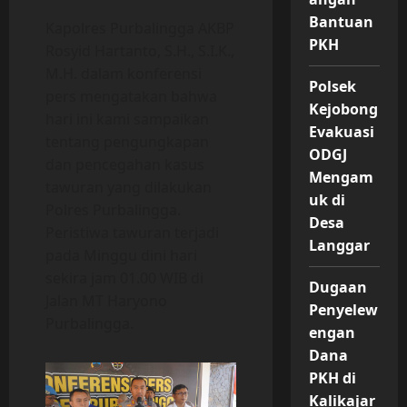
Bantuan
Kapolres Purbalingga AKBP
PKH
Rosyid Hartanto, S.H., S.I.K.,
M.H. dalam konferensi
Polsek
pers mengatakan bahwa
Kejobong
hari ini kami sampaikan
Evakuasi
tentang pengungkapan
ODGJ
dan pencegahan kasus
Mengam
tawuran yang dilakukan
uk di
Polres Purbalingga.
Desa
Peristiwa tawuran terjadi
Langgar
pada Minggu dini hari
sekira jam 01.00 WIB di
Dugaan
Jalan MT Haryono
Penyelew
Purbalingga.
engan
Dana
PKH di
Kalikajar