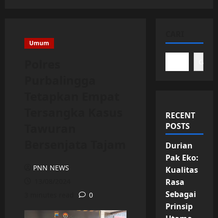
CARI
Umum
Polres
Cari
Purbalingga
Tetapkan Empat
Tersangka Kasus
RECENT
Tawuran
POSTS
Bersenjata Tajam
Durian
Pak Eko:
PNN NEWS
Kualitas
13/08/2024
Rasa
Sebagai
3 minutes read
0
Prinsip