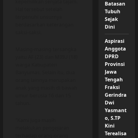
kepemilikan senjata tajam.
Batasan
Hal tersebut setelah
Tubuh
terpenuhi unsurnya
Sejak
berdasarkan keterangan
Dini
saksi-saksi.
Aspirasi
Anggota
Masing-masing tersangka
DPRD
yaitu AF (23) dan MIBU (18)
Provinsi
warga Kabupaten
Jawa
Banyumas. Selain itu, dua
Tengah
orang lainnya merupakan
Fraksi
anak yang masih di bawah
Gerindra
umur berusia 16 dan 15
Dwi
tahun.
Yasmant
o, S.TP
“Kami juga masih
Kini
melakukan pengejaran
Terealisa
terhadap orang-orang