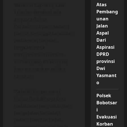
Atas
Menurut Kapolres, saat
Pembang
kejadian tersebut ada
unan
anggota Polres
Jalan
Purbalingga yang sedang
Aspal
patroli. Sehingga kemudian
Dari
melakukan langkah-
Aspirasi
langkah untuk
DPRD
mengamankan korban.
provinsi
Korban yang ditolong ini,
Dwi
juga merupakan pelaku
Yasmant
tawuran.
o
“Setelah itu, personel
Polsek
Polres Purbalingga juga
Bobotsar
melakukan penyisiran dan
i
pengejaran terhadap
Evakuasi
pelaku tawuran untuk
Korban
mencegah tawuran lebih