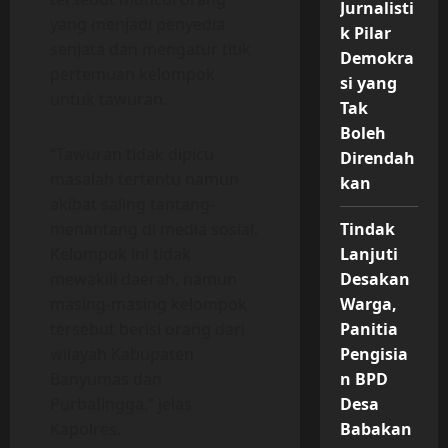
Jurnalisti
yang menjadi penyedia
k Pilar
senjata dan mengatur titik
Demokra
pertemuan kelompok
si yang
untuk tawuran.
Tak
Boleh
“Tawuran tidak dipicu
Direndah
masalah tertentu namun
kan
akibat saling tantang-
menantang di media sosial.
Tindak
Kelompok ini tidak
Lanjuti
mewakili daerah, namun
Desakan
masing-masing kelompok
Warga,
tersebut berisi orang dari
Panitia
wilayah Kabupaten
Pengisia
Banyumas dan
n BPD
PurbaIingga,” jelas
Desa
Kapolres.
Babakan