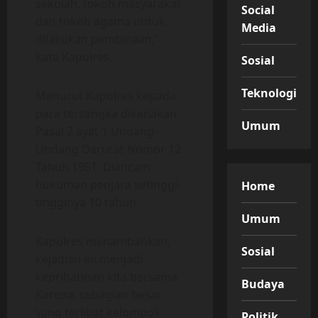
sekolah, tokoh masyarakat
Social
dan tokoh agama untuk
Media
dilakukan pembinaan,”
kata Kapolres.
Sosial
Teknologi
Menurut Kapolres kepada
para tersangka dikenakan
Umum
Pasal 2 ayat 1 Undang-
Undang Darurat Nomor 12
Tahun 1951. Diancam
hukuman penjara setinggi-
Home
tingginya 10 tahun.
Umum
Kapolres menambahkan,
Sosial
kejadian ini menjadi
keprihatinan kita bersama.
Budaya
Karena, sebagian besar
yang terlibat kelompok
Politik