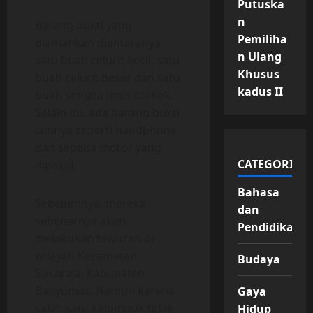
Putuska
n
Barang bukti yang
Pemiliha
diamankan diantaranya
n Ulang
satu buah celurit kecil, satu
Khusus
buah celurit besar dan satu
kadus II
buah senjata jenis corbek.
Selain itu, ada barang bukti
lainnya seperti handphone
dan sepeda motor yang
CATEGORIES
dipakai.
Bahasa
Sebelumnya, mereka
dan
sebenarnya akan
Pendidikan
melakukan tawuran di
wilayah Kecamatan
Budaya
Sokaraja, Kabupaten
Banyumas. Namun karena
Gaya
salah satu kelompok tidak
Hidup