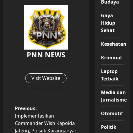
Budaya
Gaya
Hidup
Sehat
Kesehatan
PNN NEWS
Kriminal
Administrator
Laptop
Visit Website
Terbaik
View All Posts
Media dan
Jurnalisme
P
Previous:
Otomotif
Implementasikan
o
Commander Wish Kapolda
Politik
Jateng, Polsek Karanganyar