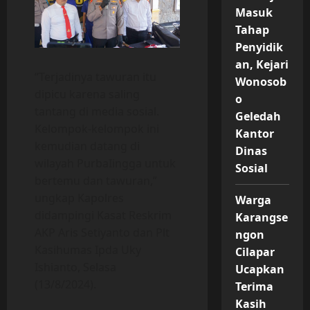
Masuk
Tahap
Penyidik
an, Kejari
“Terjadinya tawuran itu
Wonosob
dipicu karena saling
o
tantang di media sosial.
Geledah
Kelompok-kelompok ini
Kantor
kemudian datang di
Dinas
wilayah PurbaIingga untuk
Sosial
bertemu dan tawuran,”
ungkap Kapolres
Warga
didampingi Kasat Reskrim
Karangse
AKP Aris Setiyanto dan Plt
ngon
Kasihumas Ipda Uky
Cilapar
Ishianto, Selasa
Ucapkan
(13/8/2024).
Terima
Kasih