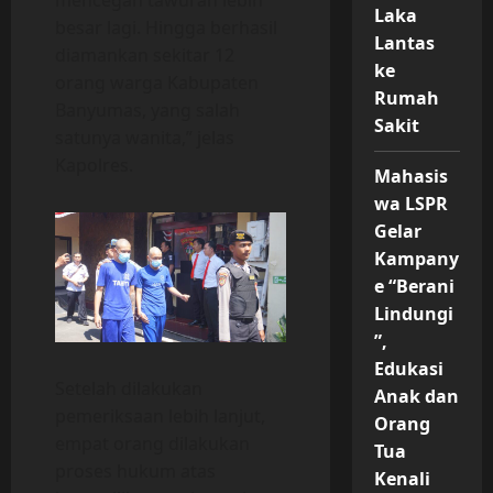
Laka
besar lagi. Hingga berhasil
Lantas
diamankan sekitar 12
ke
orang warga Kabupaten
Rumah
Banyumas, yang salah
Sakit
satunya wanita,” jelas
Kapolres.
Mahasis
wa LSPR
Gelar
Kampany
e “Berani
Lindungi
”,
Edukasi
Setelah dilakukan
Anak dan
pemeriksaan lebih lanjut,
Orang
empat orang dilakukan
Tua
proses hukum atas
Kenali