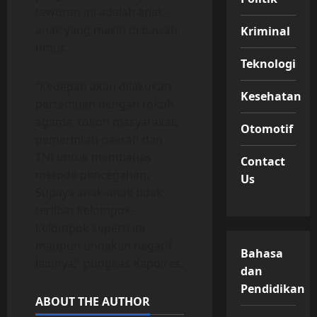
tawuran ini adalah anak-
anak yang masih di bawah
Kriminal
umur.
Teknologi
“Kedepan akan dilakukan
Kesehatan
pertemuan dengan tokoh
agama, tokoh masyarakat,
Otomotif
pemerintah daerah dan
TNI untuk membahas
Contact
metode pencegahan.
Us
Supaya anak-anak tidak
terlibat kelompok-
kelompok seperti ini
maupun tindakan negatif
Bahasa
lainnya,” pungkas Kapolres.
dan
Pendidikan
ABOUT THE AUTHOR