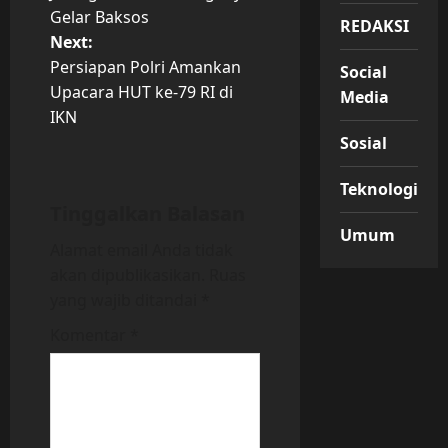
s
Gelar Baksos
REDAKSI
t
Next:
Persiapan Polri Amankan
Social
n
Upacara HUT ke-79 RI di
Media
IKN
a
Sosial
v
Teknologi
i
Tinggalkan Balasan
Umum
Alamat email Anda tidak
g
akan dipublikasikan.
Ruas
a
yang wajib ditandai
*
t
Komentar
*
i
o