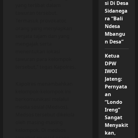
si Di Desa
yang terlibat dalam
Sidanega
tawuran tersebut.
ra “Bali
Termasuk provokator,
Ndesa
orang yang menyiapkan
Mbangu
senjata tajam dan yang
n Desa”
mengajak serta
menentukan lokasi
Ketua
tawuran para kelompok
DPW
tersebut,” tegas Kapolres.
IWOI
Jateng:
Kapolres menambahkan
Pernyata
kelompok-kelompok ini
an
berkomunikasi melalui
“Londo
media sosial (Medsos).
Ireng”
Medsos tersebut dikelola
Sangat
oleh masing-masing
Menyakit
kelompok. Di medsos
kan,
tersebut muncul orang