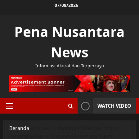
Skip
07/08/2026
to
content
Pena Nusantara
News
Informasi Akurat dan Terpercaya
WATCH VIDEO
Primary
Menu
Beranda
»
Polres Purbalingga Tetapkan Empat
Tersangka Kasus Tawuran Bersenjata Tajam