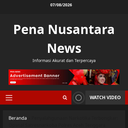
Skip
07/08/2026
to
content
Pena Nusantara
News
Informasi Akurat dan Terpercaya
WATCH VIDEO
Primary
Menu
Beranda
»
Penyalahgunaan Narkotika Terbongkar:
Opsnal Satresnarkoba Polres Aceh Tenggara