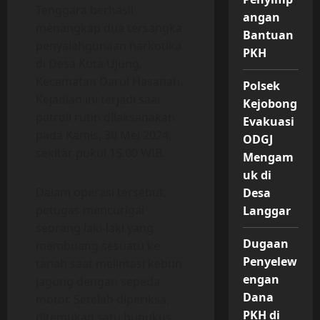
Tenggara berhasil
angan
menangkap dua tersangka
Bantuan
penyalahgunaan narkotika
PKH
di Desa Kuta Ujung,
Kecamatan Darul Hasanah.
Polsek
Kejadian ini terjadi saat
Kejobong
patroli rutin dilaksanakan
Evakuasi
pada Kamis, 30 Mei 2024,
ODGJ
sekitar pukul 15.00 WIB.
Mengam
uk di
Dalam operasi tersebut,
Desa
petugas mencurigai
Langgar
seorang laki-laki yang
Dugaan
membuang sesuatu ke
Penyelew
tanah saat melintasi kebun
engan
jagung dengan sepeda
Dana
motor. Setelah diperiksa,
PKH di
ditemukan satu bungkus