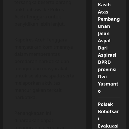
tersangka beserta barang
Kasih
bukti dibawa ke Polres
Atas
Aceh Tenggara untuk
Pembang
penyidikan lebih lanjut.
unan
Jalan
Kapolres Aceh Tenggara
Aspal
menyatakan komitmennya
Dari
dalam memberantas
Aspirasi
peredaran narkotika dan
DPRD
mengimbau masyarakat
provinsi
untuk selalu waspada serta
Dwi
melaporkan aktivitas
Yasmant
mencurigakan terkait
o
narkotika.
Polsek
Bobotsar
Penangkapan ini
i
diharapkan dapat
Evakuasi
mengurangi peredaran