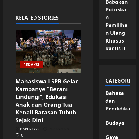
Babakan
Putuska
n
RELATED STORIES
Pemiliha
n Ulang
Khusus
kadus II
REDAKSI
CATEGORIES
Mahasiswa LSPR Gelar
Kampanye “Berani
Bahasa
Lindungi”, Edukasi
dan
Anak dan Orang Tua
Pendidikan
Kenali Batasan Tubuh
Sejak Dini
Budaya
PNN NEWS
30/07/2026
0
Gaya