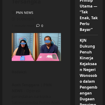
Tersangka
Prinsip
Utama —
“Tak
PNN NEWS
Enak, Tak
31/05/2024
Perlu
1 minute read
0
Bayar”
KJN
Dukung
Penuh
Kinerja
Kejaksaa
n Negeri
Redaksi
Wonosob
o dalam
Aceh Tenggara | PNN
Pengemb
NEWS
– Operasi
angan
penindakan narkotika
Dugaan
Satresnarkoba Polres Aceh
Penyimp