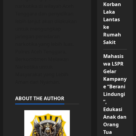
Korban
narkotika di wilayah Aceh
Laka
Tenggara dan penyidikan
Lantas
lebih lanjut akan dilakukan
ke
untuk mengungkap
Rumah
jaringan peredaran
Sakit
narkotika yang lebih luas.
Polres Aceh Tenggara,
Mahasis
Berkomitmen Melawan
wa LSPR
Narkotika untuk
Gelar
Masyarakat yang Lebih
Kampany
Aman dan Nyaman.
e “Berani
Lindungi
ABOUT THE AUTHOR
”,
Edukasi
Anak dan
Orang
Tua