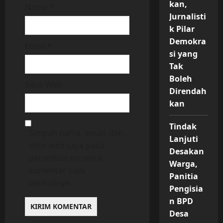
kan,
Nama
*
Jurnalisti
k Pilar
Demokra
Email
*
si yang
Tak
Boleh
Situs Web
Direndah
kan
Tindak
Simpan nama, email, dan
Lanjuti
situs web saya pada
Desakan
peramban ini untuk
Warga,
komentar saya
Panitia
berikutnya.
Pengisia
n BPD
Desa