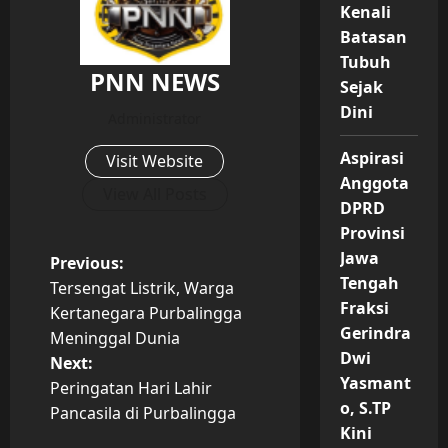
Kenali
Batasan
Tubuh
PNN NEWS
Sejak
Dini
Administrator
Aspirasi
Visit Website
Anggota
View All Posts
DPRD
Provinsi
Jawa
P
Previous:
Tengah
Tersengat Listrik, Warga
o
Fraksi
Kertanegara Purbalingga
Gerindra
Meninggal Dunia
s
Dwi
Next:
Yasmant
t
Peringatan Hari Lahir
o, S.TP
Pancasila di Purbalingga
n
Kini