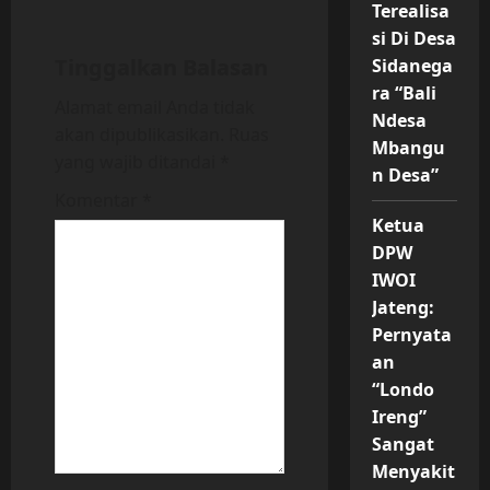
Terealisa
a
si Di Desa
Tinggalkan Balasan
Sidanega
v
ra “Bali
Alamat email Anda tidak
i
Ndesa
akan dipublikasikan.
Ruas
Mbangu
yang wajib ditandai
*
g
n Desa”
Komentar
*
a
Ketua
DPW
t
IWOI
i
Jateng:
Pernyata
o
an
“Londo
n
Ireng”
Sangat
Menyakit