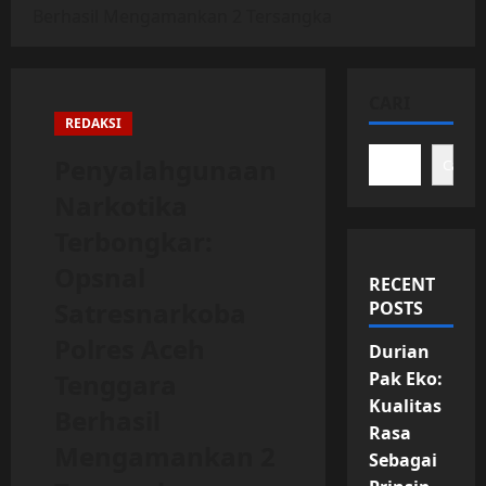
Berhasil Mengamankan 2 Tersangka
CARI
REDAKSI
Penyalahgunaan
Cari
Narkotika
Terbongkar:
Opsnal
RECENT
Satresnarkoba
POSTS
Polres Aceh
Durian
Tenggara
Pak Eko:
Kualitas
Berhasil
Rasa
Mengamankan 2
Sebagai