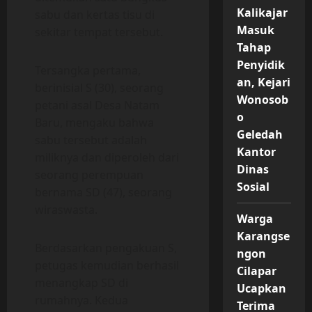
Kalikajar
sabu dan kertas tisu di
Masuk
sekitar tempat tersebut.
Tahap
Penyidik
Tersangka pertama,
an, Kejari
berinisial S (30), seorang
Wonosob
petani asal Desa Natam
o
Baru, mengaku bahwa
Geledah
sabu tersebut adalah
Kantor
miliknya dan diperoleh dari
Dinas
seorang perempuan
Sosial
bernama SD (47), seorang
wiraswasta.
Warga
Karangse
Berdasarkan pengakuan S,
ngon
petugas kemudian berhasil
Cilapar
menangkap SD di
Ucapkan
rumahnya. Kedua
Terima