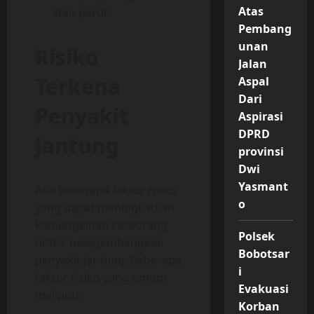
Atas
atau perut
Pembang
unan
Risiko
Jalan
Terkena
Aspal
Dari
Penyakit
Aspirasi
DPRD
Jantung
provinsi
Dwi
Yasmant
Ada beberapa faktor risiko
o
yang dapat meningkatkan
kemungkinan seseorang
Polsek
untuk mengembangkan
Bobotsar
penyakit jantung. Beberapa
i
faktor risiko yang umum
Evakuasi
meliputi:
Korban