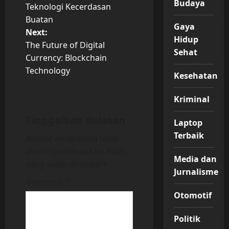
o
Budaya
Teknologi Kecerdasan
Buatan
s
Gaya
Next:
Hidup
t
The Future of Digital
Sehat
Currency: Blockchain
n
Technology
Kesehatan
a
Kriminal
v
Tinggalkan Balasan
Laptop
i
Terbaik
Alamat email Anda tidak
akan dipublikasikan.
Ruas
g
Media dan
yang wajib ditandai
*
Jurnalisme
a
Komentar
*
t
Otomotif
i
Politik