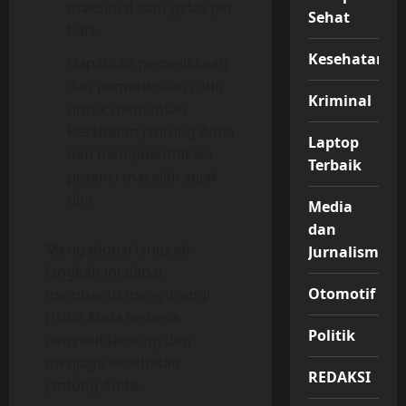
maksimal satu gelas per
Sehat
hari.
Kesehatan
Dapatkan pemeriksaan
dan pemeriksaan rutin
Kriminal
untuk memantau
kesehatan jantung Anda
Laptop
dan mengidentifikasi
Terbaik
potensi masalah sejak
dini.
Media
dan
Mengadopsi langkah-
Jurnalisme
langkah ini dapat
Otomotif
membantu mengurangi
risiko Anda terkena
Politik
penyakit jantung dan
menjaga kesehatan
REDAKSI
jantung Anda.