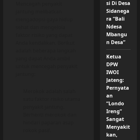
si Di Desa
Mencegah penyakit
Sidanega
jantung melibatkan
ra “Bali
mengadopsi gaya hidup
Ndesa
sehat dan mengelola
Mbangu
faktor risiko yang dapat
n Desa”
Anda kendalikan. Berikut
adalah beberapa langkah
Ketua
yang dapat Anda ambil
DPW
untuk mencegah penyakit
IWOI
jantung:
Jateng:
Pernyata
Merokok adalah salah
an
satu faktor risiko utama
“Londo
penyakit jantung.
Ireng”
Berhenti merokok dan
Sangat
hindari paparan asap
Menyakit
rokok pasif.
kan,