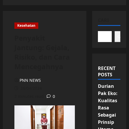
CARI
Kesehatan
Penyakit
Cari
Jantung: Gejala,
Risiko, dan Cara
Mencegahnya
RECENT
POSTS
PNN NEWS
Durian
26/04/2024
Pak Eko:
2 minutes read
0
Kualitas
Rasa
Sebagai
Prinsip