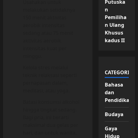
Putuska
Usahakan untuk
n
melakukan setidaknya
Pemiliha
150 menit aktivitas
n Ulang
aerobik intensitas
Khusus
sedang atau 75 menit
kadus II
aktivitas aerobik
intensitas kuat per
minggu.
Kelola stres melalui
CATEGORIES
teknik relaksasi seperti
pernapasan dalam,
Bahasa
meditasi, atau yoga.
dan
Pendidikan
Batasi konsumsi alkohol
hingga tingkat sedang.
Budaya
Bagi pria, ini berarti
maksimal dua gelas per
Gaya
hari, dan untuk wanita,
Hidup