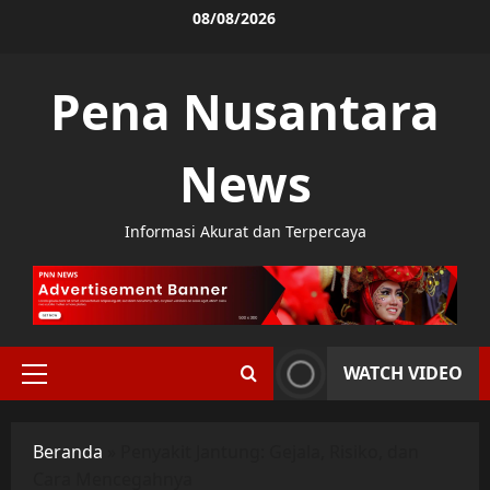
Skip
08/08/2026
to
content
Pena Nusantara
News
Informasi Akurat dan Terpercaya
WATCH VIDEO
Primary
Menu
Beranda
»
Penyakit Jantung: Gejala, Risiko, dan
Cara Mencegahnya