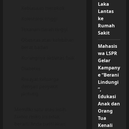
Laka
Kebiasaan merokok
Lantas
ke
Kolesterol tinggi
Rumah
Tekanan darah tinggi
Sakit
Obesitas atau kelebihan
Mahasis
berat badan
wa LSPR
Kurangnya aktivitas fisik
Gelar
Kampany
Diabetes
e “Berani
Riwayat keluarga
Lindungi
dengan penyakit
”,
jantung
Edukasi
Anak dan
Memiliki satu atau lebih
Orang
faktor risiko ini tidak
Tua
berarti Anda pasti akan
Kenali