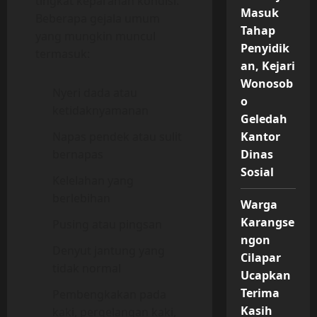
tingkat keparahan kondisi.
Masuk
Beberapa gejala umum
Tahap
yang mungkin muncul
Penyidik
termasuk:
an, Kejari
Wonosob
Nyeri dada atau
o
ketidaknyamanan
Geledah
Napas pendek atau sulit
Kantor
bernapas
Dinas
Sosial
Kelelahan yang
berlebihan
Warga
Karangse
Pusing atau pingsan
ngon
Denyut jantung yang
Cilapar
tidak normal
Ucapkan
Terima
Pembengkakan pada
Kasih
kaki, pergelangan kaki,