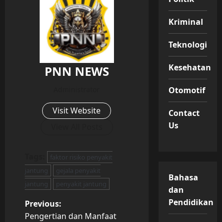
Kriminal
Teknologi
Kesehatan
PNN NEWS
Administrator
Otomotif
Visit Website
Contact
Us
View All Posts
Tags:
faktor risiko penyakit
jantung
gejala penyakit
Bahasa
jantung
penyakit jantung
dan
Pendidikan
P
Previous:
Pengertian dan Manfaat