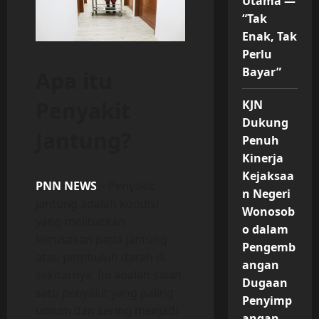
Utama —
“Tak
Enak, Tak
Perlu
Bayar”
Apa itu
Penyakit
KJN
Dukung
Jantung?
Penuh
Kinerja
Kejaksaa
PNN NEWS
– Penyakit
n Negeri
jantung adalah kondisi
Wonosob
yang melibatkan
o dalam
kerusakan pada jantung
Pengemb
atau pembuluh darah di
angan
sekitarnya. Ini adalah salah
Dugaan
satu penyakit yang paling
Penyimp
umum dan sering menjadi
angan