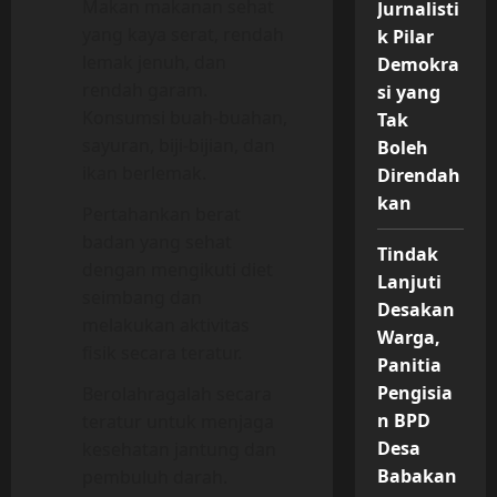
Makan makanan sehat
Jurnalisti
yang kaya serat, rendah
k Pilar
lemak jenuh, dan
Demokra
rendah garam.
si yang
Konsumsi buah-buahan,
Tak
sayuran, biji-bijian, dan
Boleh
ikan berlemak.
Direndah
kan
Pertahankan berat
badan yang sehat
Tindak
dengan mengikuti diet
Lanjuti
seimbang dan
Desakan
melakukan aktivitas
Warga,
fisik secara teratur.
Panitia
Pengisia
Berolahragalah secara
n BPD
teratur untuk menjaga
Desa
kesehatan jantung dan
Babakan
pembuluh darah.