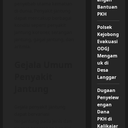
penyebab utama kematian
Bantuan
di dunia. Penyakit jantung
PKH
dapat mencakup berbagai
kondisi seperti penyakit
Polsek
jantung koroner, serangan
Kejobong
jantung, gagal jantung, dan
Evakuasi
aritmia.
ODGJ
Mengam
Gejala Umum
uk di
Desa
Penyakit
Langgar
Jantung
Dugaan
Penyelew
engan
Gejala penyakit jantung
Dana
dapat bervariasi
PKH di
tergantung pada jenis dan
Kalikajar