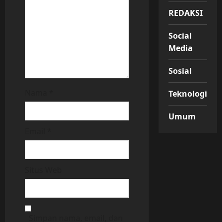
o
REDAKSI
n
Social
Media
Sosial
Nama
*
Teknologi
Umum
Email
*
Situs Web
Simpan nama, email, dan