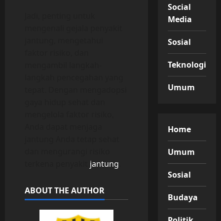
Social
Jadi, penting untuk
Media
mengenali gejala penyakit
jantung, mengetahui
Sosial
faktor risiko, dan
Teknologi
mengambil langkah-
langkah pencegahan yang
Umum
tepat. Dengan mengadopsi
gaya hidup sehat dan
mengelola faktor risiko,
Anda dapat menjaga
Home
jantung Anda tetap sehat
dan mengurangi risiko
Umum
terkena penyakit
jantung
.
Sosial
ABOUT THE AUTHOR
Budaya
Politik