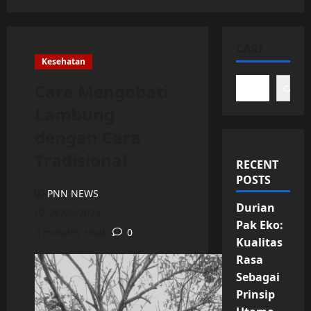
CARI
Kesehatan
Cara Mengobati
Cari
Lambung
dengan Cara
Tradisional
RECENT
POSTS
PNN NEWS
Durian
26/05/2024
Pak Eko:
3 minutes read
0
Kualitas
Rasa
Sebagai
Prinsip