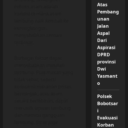
Atas
refluks asam adalah
Pembang
kondisi di mana asam
unan
lambung naik kembali ke
Jalan
kerongkongan,
Aspal
menyebabkan sensasi
Dari
terbakar.
Aspirasi
DPRD
Berbagai faktor dapat
provinsi
menyebabkan masalah
Dwi
lambung. Pola makan yang
Yasmant
tidak sehat, seperti
o
konsumsi makanan pedas,
berminyak, atau asam
Polsek
secara berlebihan, dapat
Bobotsar
merusak lapisan lambung
i
dan memicu gangguan
Evakuasi
lambung. Stres juga
Korban