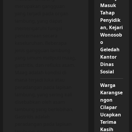
Masuk
merupakan gangguan
Tahap
yang terjadi pada organ
Penyidik
lambung, yang dapat
an, Kejari
memengaruhi fungsi
Wonosob
pencernaan secara
o
keseluruhan. Beberapa
Geledah
jenis gangguan lambung
Kantor
yang umum meliputi maag,
Dinas
gastritis, dan refluks asam.
Sosial
Maag adalah kondisi di
mana terjadi luka atau
Warga
peradangan pada lapisan
Karangse
lambung, yang sering kali
ngon
disebabkan oleh asam
Cilapar
lambung yang berlebihan.
Ucapkan
Gastritis adalah
Terima
peradangan pada lapisan
Kasih
lambung, sedangkan