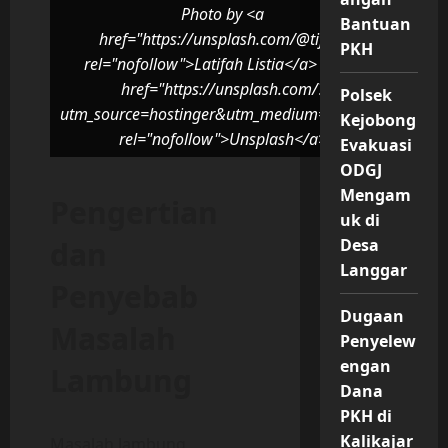
Photo by <a
Bantuan
href="https://unsplash.com/@tiff__"
PKH
rel="nofollow">Latifah Listia</a> on <a
href="https://unsplash.com/?
Polsek
utm_source=hostinger&utm_medium=referral"
Kejobong
rel="nofollow">Unsplash</a>
Evakuasi
ODGJ
Mengam
Pengertian
uk di
dan
Desa
Langgar
Penyebab
Dugaan
Masalah
Penyelew
engan
Lambung
Dana
PKH di
Kalikajar
Masalah lambung