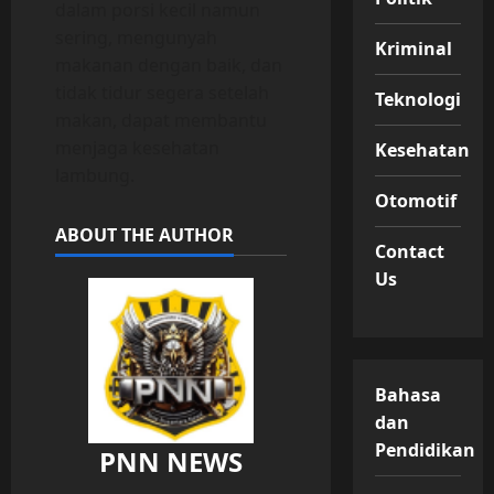
dalam porsi kecil namun
sering, mengunyah
Kriminal
makanan dengan baik, dan
tidak tidur segera setelah
Teknologi
makan, dapat membantu
menjaga kesehatan
Kesehatan
lambung.
Otomotif
ABOUT THE AUTHOR
Contact
Us
Bahasa
dan
Pendidikan
PNN NEWS