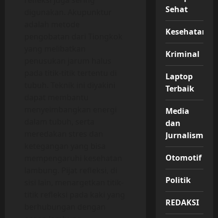
Sehat
digunakan. Akupunktur
adalah metode
Kesehatan
pengobatan dari Tiongkok
yang melibatkan
Kriminal
penusukan jarum halus
pada titik-titik tertentu di
Laptop
tubuh. Teknik ini diyakini
Terbaik
dapat membantu
menyeimbangkan energi
Media
dalam tubuh, serta
dan
meredakan stres dan
Jurnalisme
ketegangan yang bisa
Otomotif
mempengaruhi kesehatan
lambung. Pijat refleksi, di
Politik
sisi lain, menargetkan titik-
titik refleksi pada kaki yang
REDAKSI
berhubungan dengan