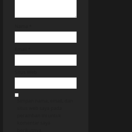
Nama
*
Email
*
Situs Web
Simpan nama, email, dan
situs web saya pada
peramban ini untuk
komentar saya
berikutnya.