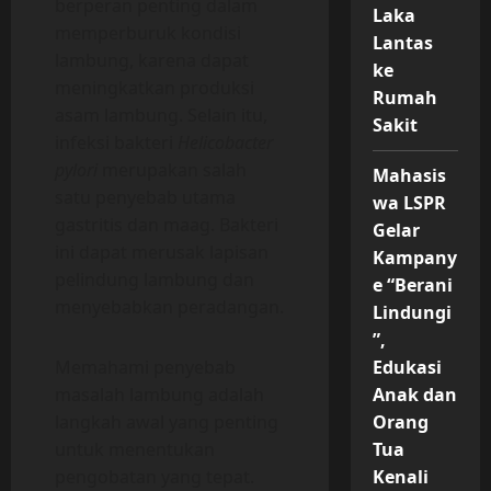
berperan penting dalam
Laka
memperburuk kondisi
Lantas
lambung, karena dapat
ke
meningkatkan produksi
Rumah
asam lambung. Selain itu,
Sakit
infeksi bakteri
Helicobacter
pylori
merupakan salah
Mahasis
satu penyebab utama
wa LSPR
gastritis dan maag. Bakteri
Gelar
ini dapat merusak lapisan
Kampany
pelindung lambung dan
e “Berani
menyebabkan peradangan.
Lindungi
”,
Memahami penyebab
Edukasi
masalah lambung adalah
Anak dan
langkah awal yang penting
Orang
untuk menentukan
Tua
pengobatan yang tepat.
Kenali