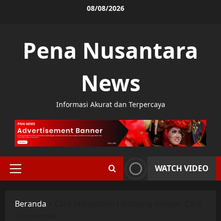
Skip
08/08/2026
to
content
Pena Nusantara
News
Informasi Akurat dan Terpercaya
WATCH VIDEO
Primary
Menu
Beranda
»
Cara Mengobati Lambung dengan Cara
Tradisional