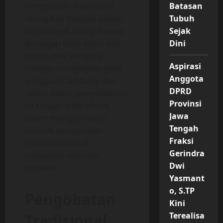
Pengobatan tradisional
Batasan
sering kali menjadi pilihan
Tubuh
bagi banyak orang karena
Sejak
dianggap lebih alami dan
Dini
minim efek samping.
Aspirasi
Dengan mengetahui jenis
Anggota
gangguan lambung dan
DPRD
faktor-faktor penyebabnya,
Provinsi
kita dapat lebih efektif
Jawa
dalam menggunakan
Tengah
metode pengobatan
Fraksi
tradisional untuk
Gerindra
mengatasi masalah
Dwi
tersebut.
Yasmant
o, S.TP
Pengobatan
Kini
Tradisional
Terealisa