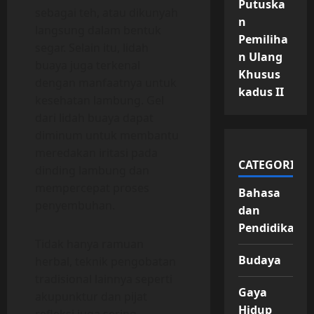
Putuska
sebagai teh, atau dikunyah
n
langsung dalam bentuk
Pemiliha
segar. Selain itu, lidah
n Ulang
buaya juga terkenal
Khusus
dengan manfaatnya untuk
kadus II
kesehatan lambung. Gel
dari lidah buaya dapat
diminum untuk membantu
meredakan iritasi pada
CATEGORIES
dinding lambung dan
mempercepat proses
Bahasa
penyembuhan.
dan
Pendidikan
Tidak hanya ramuan
Budaya
herbal, teknik pengobatan
tradisional lainnya seperti
Gaya
akupunktur dan pijat
Hidup
refleksi juga sering