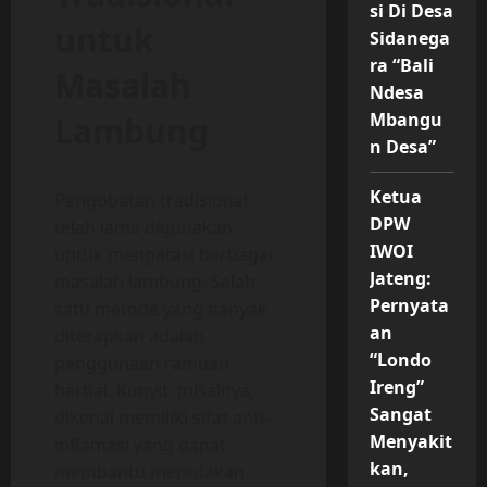
si Di Desa
untuk
Sidanega
ra “Bali
Masalah
Ndesa
Mbangu
Lambung
n Desa”
Ketua
Pengobatan tradisional
DPW
telah lama digunakan
IWOI
untuk mengatasi berbagai
Jateng:
masalah lambung. Salah
Pernyata
satu metode yang banyak
an
diterapkan adalah
“Londo
penggunaan ramuan
Ireng”
herbal. Kunyit, misalnya,
Sangat
dikenal memiliki sifat anti-
Menyakit
inflamasi yang dapat
kan,
membantu meredakan