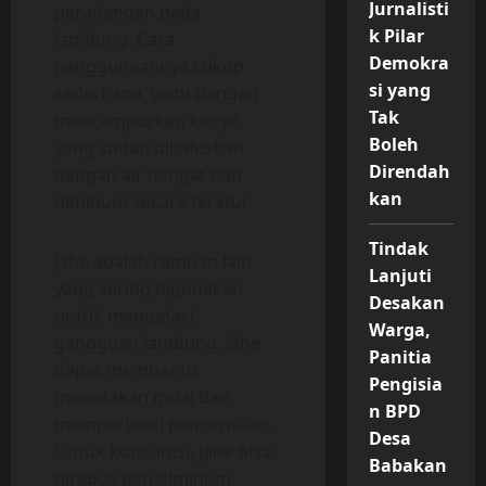
Jurnalisti
peradangan pada
k Pilar
lambung. Cara
Demokra
penggunaannya cukup
si yang
sederhana, yaitu dengan
Tak
mencampurkan kunyit
Boleh
yang sudah dihaluskan
Direndah
dengan air hangat dan
kan
diminum secara teratur.
Tindak
Jahe adalah ramuan lain
Lanjuti
yang sering digunakan
Desakan
untuk mengatasi
Warga,
gangguan lambung. Jahe
Panitia
dapat membantu
Pengisia
meredakan mual dan
n BPD
memperbaiki pencernaan.
Desa
Untuk konsumsi, jahe bisa
Babakan
direbus dan diminum