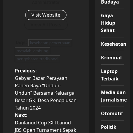
Budaya
Administrator
Visit Website
Gaya
Hidup
View All Posts
Sehat
Tags:
kesehatan pencernaan
Kesehatan
masalah lambung
Kriminal
pengobatan tradisional
P
Previous:
Laptop
Gebyar Bazar Perayaan
Terbaik
o
Panen Raya “Unduh-
Media dan
Unduh” Bersama Keluarga
s
Jurnalisme
Besar GKJ Desa Pengalusan
t
Tahun 2024
Otomotif
Next:
n
Danlanud Cup XXll Lanud
Politik
JBS Open Turnament Sepak