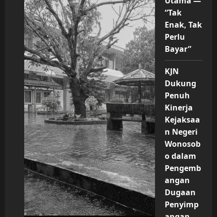
Utama —
“Tak
Enak, Tak
Perlu
Bayar”
KJN
Dukung
Penuh
Kinerja
Kejaksaa
n Negeri
Wonosob
o dalam
Pengemb
angan
Dugaan
Penyimp
angan