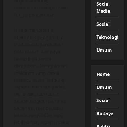
organ lambung,
Social
membantu memperbaiki
Media
fungsi pencernaan.
Sosial
Untuk mendukung
Teknologi
efektivitas pengobatan
tradisional, perubahan
Umum
pola makan dan gaya
hidup juga sangat
dianjurkan. Menghindari
makanan yang dapat
Home
memicu asam lambung
seperti makanan pedas,
Umum
berlemak, dan kafein
Sosial
adalah langkah penting.
Selain itu, mengadopsi
Budaya
kebiasaan makan yang
lebih sehat, seperti makan
Politik