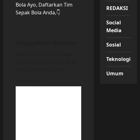
a
Bola Ayo, Daftarkan Tim
REDAKSI
v
Sepak Bola Anda,👇
Social
i
Media
g
Tinggalkan Balasan
Sosial
a
Alamat email Anda tidak
Teknologi
akan dipublikasikan.
Ruas
t
yang wajib ditandai
*
Umum
i
Komentar
*
o
n