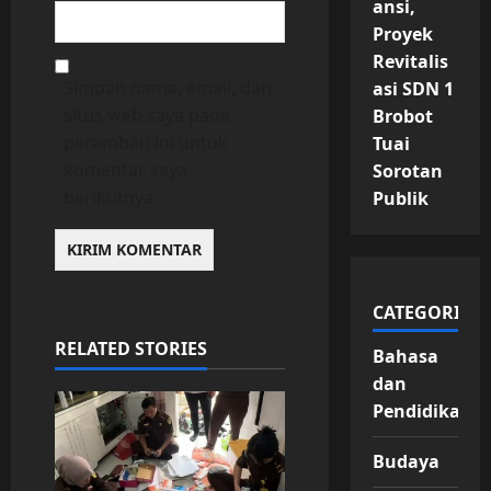
ansi,
Proyek
Revitalis
Simpan nama, email, dan
asi SDN 1
situs web saya pada
Brobot
peramban ini untuk
Tuai
komentar saya
Sorotan
berikutnya.
Publik
CATEGORIES
RELATED STORIES
Bahasa
dan
Pendidikan
Budaya