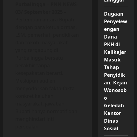
Purbalingga – PNN NEWS-
03/ September 2025 –
Dugaan
Pertemuan antara Bupati
Penyelew
dengan para ketua ormas,
engan
LSM, pemerhati pendidikan
Dana
dan tokoh masyarakat
PKH di
yang tergabung di
Kalikajar
Purbalingga bersatu
Masuk
berakhir tanpa
Tahap
kesepakatan berarti.
Penyidik
Meskipun audien
an, Kejari
menyodorkan fakta-fakta
Wonosob
konkret keluhan
o
masyarakat, jawaban
Geledah
Bupati hanya normatif dan
Kantor
menghindari inti
Dinas
persoalan.
Sosial