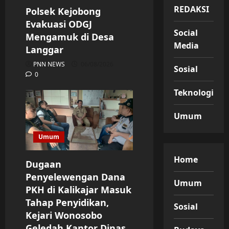
REDAKSI
Polsek Kejobong
Evakuasi ODGJ
Social
Mengamuk di Desa
Media
Langgar
PNN NEWS
06/08/2026
Sosial
0
Teknologi
Umum
Umum
Home
Dugaan
Penyelewengan Dana
Umum
PKH di Kalikajar Masuk
Tahap Penyidikan,
Sosial
Kejari Wonosobo
Geledah Kantor Dinas