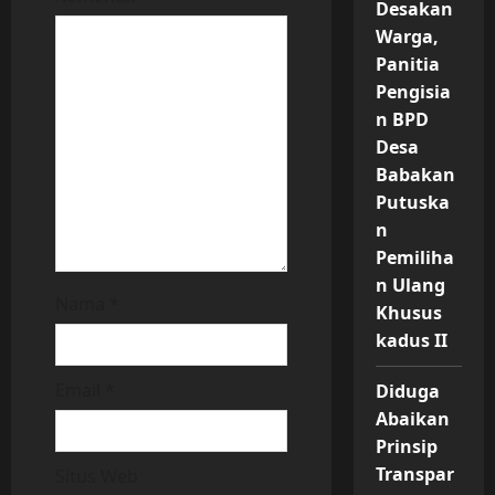
t
Desakan
Warga,
i
Panitia
o
Pengisia
n BPD
n
Desa
Babakan
Putuska
n
Pemiliha
n Ulang
Nama
*
Khusus
kadus II
Email
*
Diduga
Abaikan
Prinsip
Transpar
Situs Web