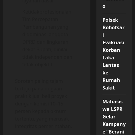
layanan dasar.
o
Ketidakprofesionalan
Tim Percepatan
Polsek
Pembangunan yang
Bobotsar
didominasi anggota
i
DPRD dan lingkaran
Evakuasi
dekat Bupati, dinilai
Korban
tidak independen dan
Laka
tidak objektif.
Lantas
ke
Rumah
Sorotan paling tajam
Sakit
tertuju pada dugaan
praktik jual beli proyek
Mahasis
dengan komisi 10–15
wa LSPR
persen kepada oknum
Gelar
tertentu, yang merusak
Kampany
integritas pemerintahan.
e “Berani