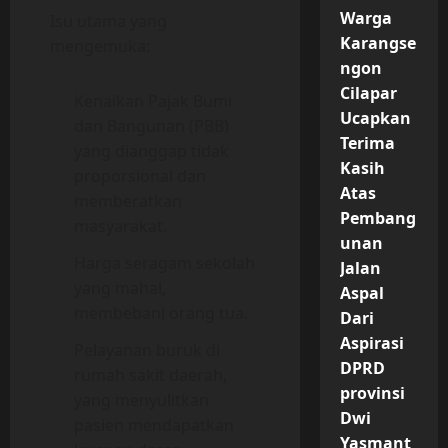
Warga
Isu utama yang
Karangse
mengemuka:
ngon
Cilapar
Kenaikan Pajak Bumi
Ucapkan
dan Bangunan (PBB)
Terima
yang dianggap tidak
Kasih
proporsional dan
Atas
memberatkan
Pembang
masyarakat.
unan
Harga seragam sekolah
Jalan
yang mahal,
Aspal
membebani orang tua.
Dari
Aspirasi
Pelayanan buruk di
DPRD
rumah sakit daerah,
provinsi
yang menyulitkan
Dwi
pasien mendapatkan
Yasmant