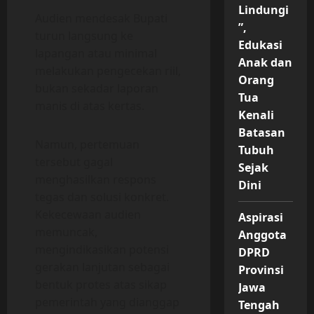
Lindungi
Audien mendesak Bupati
”,
turun langsung ke
Edukasi
lapangan atau minimal
Anak dan
melakukan pengecekan riil,
Orang
bukan sekadar laporan
Tua
manis di atas kertas.
Kenali
Batasan
Namun, pertemuan
Tubuh
tersebut gagal
Sejak
menghasilkan respons
Dini
tegas dan solusi konkret.
Kekecewaan audien
Aspirasi
memuncak,
Anggota
mengindikasikan potensi
DPRD
gerakan lanjutan sebagai
Provinsi
bentuk protes atas sikap
Jawa
pemerintah yang dianggap
Tengah