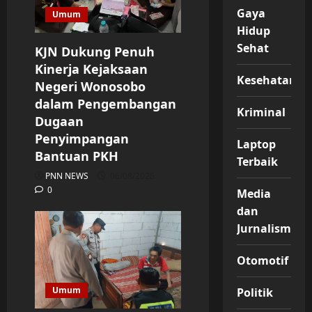
Gaya
Umum
Hidup
Sehat
KJN Dukung Penuh
Kinerja Kejaksaan
Kesehatan
Negeri Wonosobo
dalam Pengembangan
Kriminal
Dugaan
Penyimpangan
Laptop
Bantuan PKH
Terbaik
PNN NEWS
06/08/2026
0
Media
dan
Jurnalisme
Otomotif
Umum
Politik