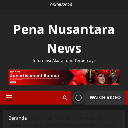
Skip
06/08/2026
to
content
Pena Nusantara
News
Informasi Akurat dan Terpercaya
WATCH VIDEO
Primary
Menu
Beranda
»
Tidak Ada Titik Temu: Jawaban Bupati
Dinilai Normatif, Audien Tuntut Kepastian, Bukan