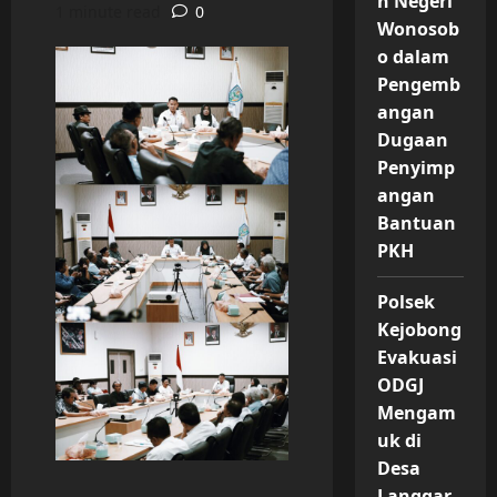
n Negeri
1 minute read
0
Wonosob
o dalam
Pengemb
angan
Dugaan
Penyimp
angan
Bantuan
PKH
Polsek
Kejobong
Evakuasi
ODGJ
Mengam
uk di
Desa
Langgar