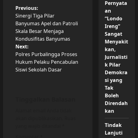
Pernyata
P
Previous:
an
Sinergi Tiga Pilar
“Londo
o
Banyumas Apel dan Patroli
Ireng”
Skala Besar Menjaga
s
Sangat
Kondusifitas Banyumas
Menyakit
t
Next:
kan,
Polres Purbalingga Proses
Jurnalisti
n
Hukum Pelaku Pencabulan
k Pilar
Siswi Sekolah Dasar
a
Demokra
si yang
v
Tak
Boleh
i
Tinggalkan Balasan
Direndah
Alamat email Anda tidak
g
kan
akan dipublikasikan.
Ruas
a
Tindak
yang wajib ditandai
*
Lanjuti
Komentar
*