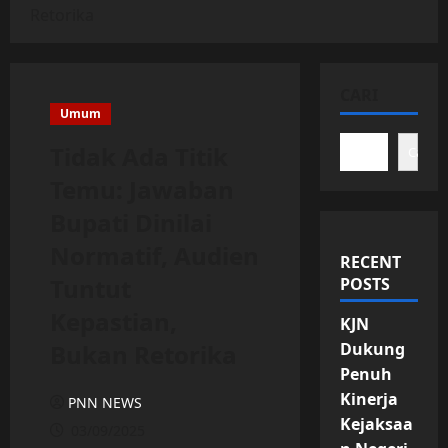
Retorika
CARI
Umum
Tidak Ada Titik
Cari
Temu: Jawaban
Bupati Dinilai
Normatif, Audien
RECENT
Tuntut
POSTS
Kepastian,
KJN
Bukan Retorika
Dukung
Penuh
Kinerja
PNN NEWS
Kejaksaa
03/09/2025