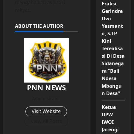
mengabaikan aspirasi
Fraksi
rakyat.
Gerindra
Dwi
ABOUT THE AUTHOR
Yasmant
o, S.TP
Kini
Terealisa
si Di Desa
Sidanega
ra “Bali
Ndesa
PNN NEWS
Mbangu
n Desa”
Administrator
Ketua
Visit Website
DPW
View All Posts
IWOI
Jateng: