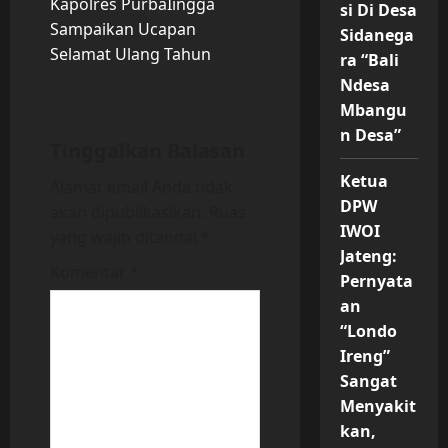
Kapolres PurbaIingga
si Di Desa
n
Sampaikan Ucapan
Sidanega
Selamat Ulang Tahun
ra “Bali
a
Ndesa
v
Mbangu
n Desa”
i
Tinggalkan Balasan
Ketua
Alamat email Anda tidak
g
DPW
akan dipublikasikan.
Ruas
a
IWOI
yang wajib ditandai
*
Jateng:
t
Komentar
*
Pernyata
an
i
“Londo
o
Ireng”
Sangat
n
Menyakit
kan,