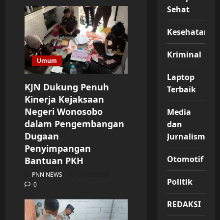
Sehat
Kesehatan
Kriminal
Umum
Laptop
KJN Dukung Penuh
Terbaik
Kinerja Kejaksaan
Negeri Wonosobo
Media
dalam Pengembangan
dan
Dugaan
Jurnalisme
Penyimpangan
Otomotif
Bantuan PKH
PNN NEWS
06/08/2026
Politik
0
REDAKSI