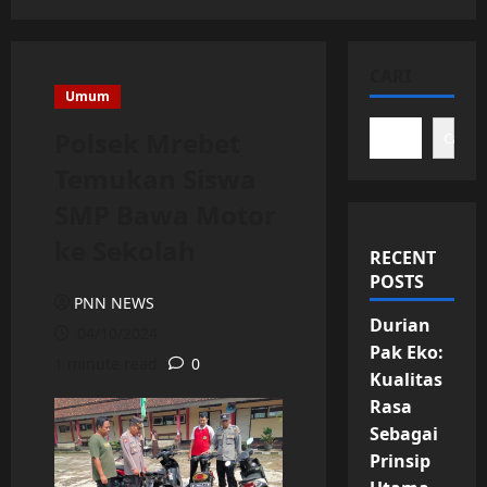
CARI
Umum
Polsek Mrebet
Cari
Temukan Siswa
SMP Bawa Motor
ke Sekolah
RECENT
POSTS
PNN NEWS
Durian
04/10/2024
Pak Eko:
1 minute read
0
Kualitas
Rasa
Sebagai
Prinsip