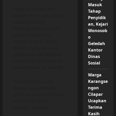
Masuk
Kapolsek Mrebet AKP
Tahap
Muslimun menyampaikan
Penyidik
bahwa pihaknya
an, Kejari
melaksanakan kegiatan
Wonosob
Binluh di salah satu
o
sekolah tingkat SMP di
Geledah
Mrebet. Ternyata kami
Kantor
menjumpai ada sejumlah
Dinas
siswa yang mengendarai
Sosial
sepeda motor ke sekolah.
Warga
Karangse
“Sepeda motor yang
ngon
dibawa siswa di bawah
Cilapar
umur tersebut ditemukan
Ucapkan
terparkir di sekitar
Terima
sekolah,” ucapnya.
Kasih