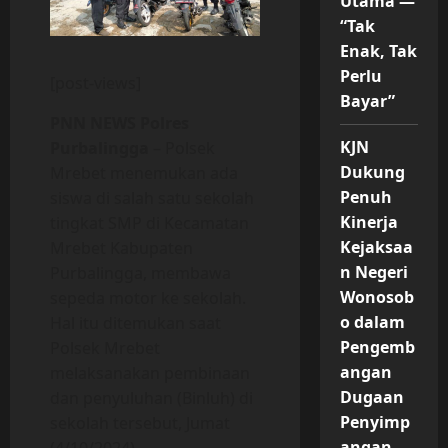
Utama —
“Tak
Enak, Tak
Perlu
[post-views]
Bayar”
PNN NEWS Polres
KJN
Purbalingga
– Polsek
Dukung
Mrebet menemukan ada
Penuh
siswa di salah satu sekolah
Kinerja
tingkat SMP di Kecamatan
Kejaksaa
Mrebet Kabupaten
n Negeri
Purbalingga, membawa
Wonosob
sepeda motor ke sekolah.
o dalam
Hal itu ditemukan saat
Pengemb
Polsek Mrebet
angan
melaksanakan pembinaan
Dugaan
dan penyuluhan (Binluh) di
Penyimp
sekolah tersebut, Jumat
angan
(4/10/2024).