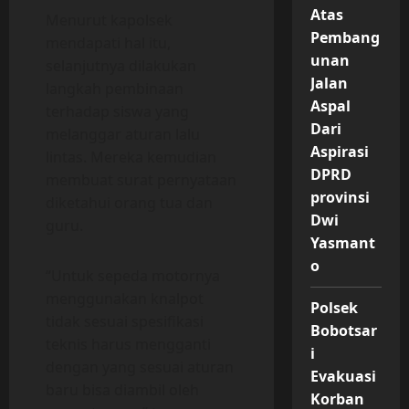
Atas
Menurut kapolsek
Pembang
mendapati hal itu,
unan
selanjutnya dilakukan
Jalan
langkah pembinaan
Aspal
terhadap siswa yang
Dari
melanggar aturan lalu
Aspirasi
lintas. Mereka kemudian
DPRD
membuat surat pernyataan
provinsi
diketahui orang tua dan
Dwi
guru.
Yasmant
o
“Untuk sepeda motornya
menggunakan knalpot
Polsek
tidak sesuai spesifikasi
Bobotsar
teknis harus mengganti
i
dengan yang sesuai aturan
Evakuasi
baru bisa diambil oleh
Korban