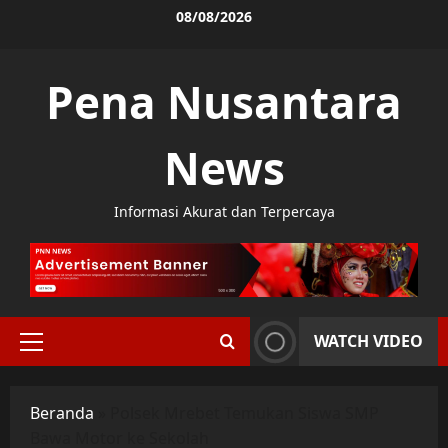
Skip
08/08/2026
to
content
Pena Nusantara
News
Informasi Akurat dan Terpercaya
WATCH VIDEO
Primary
Menu
Beranda
»
Polsek Mrebet Temukan Siswa SMP
Bawa Motor ke Sekolah