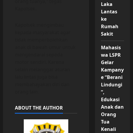
orang tuanya,” tegas
Laka
Kapolsek.
Lantas
ke
Kapolsek mengimbau
Rumah
kepada masyarakat agar
Sakit
tidak memperbolehkan
anak di bawah umur untuk
Mahasis
mengendarai sepeda
wa LSPR
motor sendiri. Karena
Gelar
selain melanggar aturan
Kampany
lalu lintas juga bisa
e “Berani
membahayakan diri dan
Lindungi
orang lain.
”,
Edukasi
Anak dan
ABOUT THE AUTHOR
Orang
Tua
Kenali