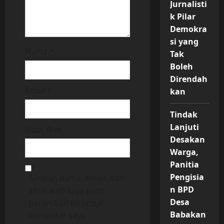
Jurnalisti
k Pilar
Demokra
si yang
Nama
*
Tak
Boleh
Direndah
Email
*
kan
Tindak
Lanjuti
Situs Web
Desakan
Warga,
Panitia
Pengisia
Simpan nama, email, dan
n BPD
situs web saya pada
Desa
peramban ini untuk
Babakan
komentar saya