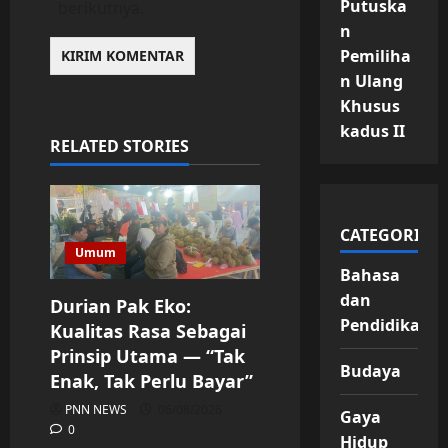
Putuska
berikutnya.
n
Pemiliha
n Ulang
Khusus
kadus II
RELATED STORIES
CATEGORIES
Umum
Bahasa
dan
Durian Pak Eko:
Pendidikan
Kualitas Rasa Sebagai
Prinsip Utama — “Tak
Budaya
Enak, Tak Perlu Bayar”
PNN NEWS
06/08/2026
Gaya
0
Hidup