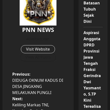
Batasan
Tubuh
Sejak
Dini
PNN NEWS
Aspirasi
Anggota
Administrator
DPRD
Visit Website
Provinsi
View All Posts
Jawa
Tengah
Fraksi
P
Previous:
Gerindra
DIDUGA OKNUM KADUS DI
Dwi
o
DESA JINGKANG
Yasmant
MELAKUKAN PUNGLI
o, S.TP
s
Next:
Kini
t
Keliling Markas TNI,
Terealisa