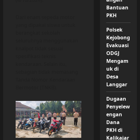
Bantuan
PKH
Dari enam sepeda motor
yang dipakai siswa untuk
Polsek
berangkat sekolah
Kejobong
seluruhnya menggunakan
Evakuasi
knalpot tidak sesuai
ODGJ
spesifikasi teknis
Mengam
kendaraan. Selain itu,
uk di
sebagian tidak memasang
Desa
Tanda Nomor Kendaraan
Langgar
Bermotor (TNKB).
Dugaan
Penyelew
engan
Dana
PKH di
Kalikajar