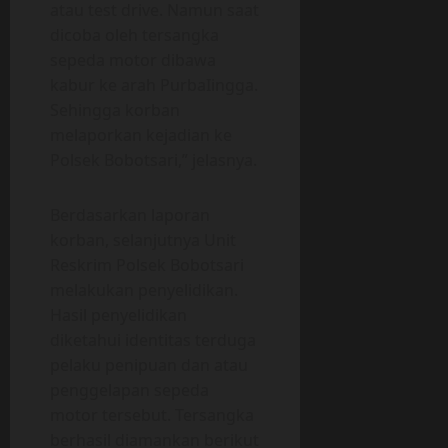
atau test drive. Namun saat
dicoba oleh tersangka
sepeda motor dibawa
kabur ke arah PurbaIingga.
Sehingga korban
melaporkan kejadian ke
Polsek Bobotsari,” jelasnya.
Berdasarkan laporan
korban, selanjutnya Unit
Reskrim Polsek Bobotsari
melakukan penyelidikan.
Hasil penyelidikan
diketahui identitas terduga
pelaku penipuan dan atau
penggelapan sepeda
motor tersebut. Tersangka
berhasil diamankan berikut