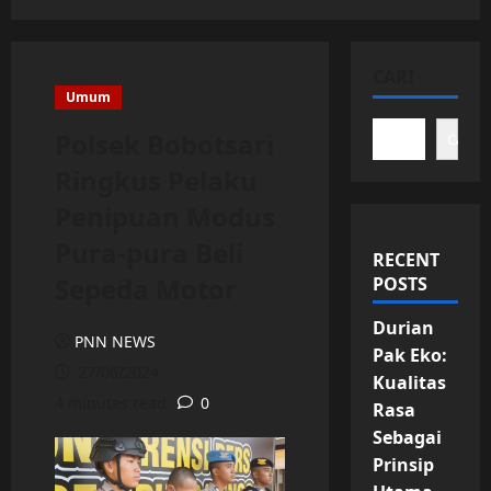
CARI
Umum
Polsek Bobotsari
Cari
Ringkus Pelaku
Penipuan Modus
Pura-pura Beli
RECENT
Sepeda Motor
POSTS
Durian
PNN NEWS
Pak Eko:
27/06/2024
Kualitas
4 minutes read
0
Rasa
Sebagai
Prinsip