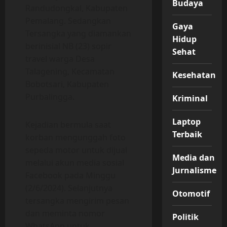
Budaya
Randudongkal, Kabupaten
Pemalang. Sedangkan
Gaya
Tersangka yang diamankan
Hidup
berinisial NB (23) sopir
Sehat
travel warga Desa
Talagening, Kecamatan
Kesehatan
Bobotsari, Kabupaten
Purbalingga.
Kriminal
Laptop
Kejadian bermula saat
Terbaik
korban mengunggah foto
sepeda motor untuk dijual
Media dan
melalui akun media sosial
Jurnalisme
Facebook pada Minggu
(2/6/2024). Selanjutnya
Otomotif
tersangka mengirim pesan
dan meminta nomor
Politik
WhatsApp untuk