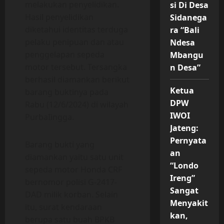
melakukan penyelidikan.
si Di Desa
Hasil penyelidikan
Sidanega
diketahui identitas terduga
ra “Bali
pelaku penipuan dan atau
Ndesa
penggelapan sepeda
Mbangu
motor tersebut. Tersangka
n Desa”
berhasil diamankan berikut
Ketua
barang buktinya pada
DPW
Rabu (12/6/2024) di wilayah
IWOI
PurbaIingga.
Jateng:
Pernyata
Barang bukti yang
an
diamankan yaitu satu unit
“Londo
sepeda motor Honda CRF
Ireng”
bernomor polisi G-2417-
Sangat
DAD milik korban. Selain
Menyakit
itu, surat kendaraan
kan,
berupa satu buah BPKB