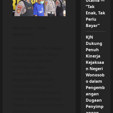
Utama —
“Tak
Enak, Tak
Perlu
Bayar”
Wartawan : Aldo
Wahyudin
KJN
Dukung
Purbalingga | Pnn News
–
Penuh
Polsek Bobotsari Polres
Kinerja
Purbalingga berhasil
Kejaksaa
meringkus pelaku
n Negeri
penipuan dan atau
Wonosob
penggelapan dengan
o dalam
modus berpura-pura
Pengemb
transaksi jual beli sepeda
angan
motor. Tersangka berhasil
Dugaan
diamankan berikut barang
Penyimp
buktinya.
angan