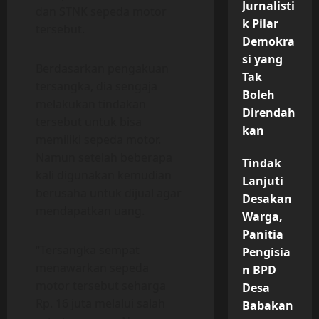
Jurnalisti
dan STNK sepeda motor
k Pilar
tersebut.
Demokra
si yang
Berdasarkan pengakuan
Tak
tersangka, dia sengaja
Boleh
melakukan tindakan
Direndah
tersebut untuk bisa
kan
memiliki sepeda motor.
Namun setelah beberapa
Tindak
kali digunakan kemudian
Lanjuti
berusaha untuk dijual agar
Desakan
mendapatkan uang.
Warga,
Panitia
“Tersangka sempat
Pengisia
menawarkan sepeda
n BPD
motor tersebut seharga
Desa
Rp. 16 juta melalui salah
Babakan