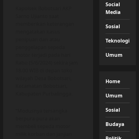
Social
Kapolsek Bobotsari AKP
Media
Sarno Ujianto saat
memberikan keterangan
Sosial
mengatakan kasus
penipuan dan atau
Teknologi
penggelapan sepeda
Umum
motor terjadi pada hari
Rabu (5/6/2024) sekira jam
18.00 WIB di depan toko
wilayah Desa Bobotsari,
Home
Kecamatan Bobotsari,
Kabupaten Purbalingga.
Umum
Sosial
“Modusnya tersangka
berpura-pura akan
Budaya
membeli sepeda motor
milik korban dan janjian
Politik