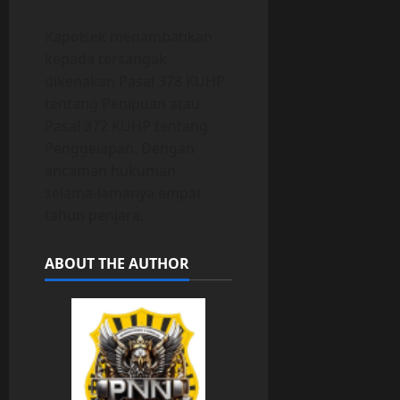
Kapolsek menambahkan
kepada tersangak
dikenakan Pasal 378 KUHP
tentang Penipuan atau
Pasal 372 KUHP tentang
Penggelapan. Dengan
ancaman hukuman
selama-lamanya empat
tahun penjara.
ABOUT THE AUTHOR