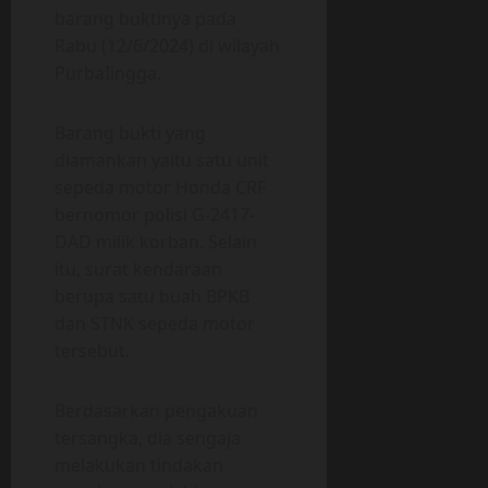
barang buktinya pada
Rabu (12/6/2024) di wilayah
PurbaIingga.
Barang bukti yang
diamankan yaitu satu unit
sepeda motor Honda CRF
bernomor polisi G-2417-
DAD milik korban. Selain
itu, surat kendaraan
berupa satu buah BPKB
dan STNK sepeda motor
tersebut.
Berdasarkan pengakuan
tersangka, dia sengaja
melakukan tindakan