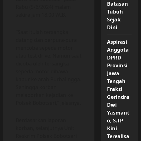
Batasan
Rabu (5/6/2024) malam
Tubuh
sekira jam 18.00 WIB.
Sejak
Dini
“Saat itulah tersangka
datang dan berpura-pura
Aspirasi
mencoba sepeda motor
Anggota
atau test drive. Namun saat
DPRD
dicoba oleh tersangka
Provinsi
sepeda motor dibawa
Jawa
kabur ke arah PurbaIingga.
Tengah
Sehingga korban
Fraksi
melaporkan kejadian ke
Gerindra
Polsek Bobotsari,” jelasnya.
Dwi
Yasmant
Berdasarkan laporan
o, S.TP
korban, selanjutnya Unit
Kini
Reskrim Polsek Bobotsari
Terealisa