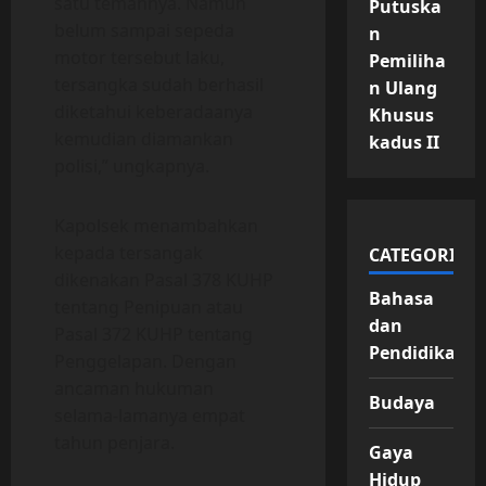
satu temannya. Namun
Putuska
belum sampai sepeda
n
motor tersebut laku,
Pemiliha
tersangka sudah berhasil
n Ulang
diketahui keberadaanya
Khusus
kemudian diamankan
kadus II
polisi,” ungkapnya.
Kapolsek menambahkan
kepada tersangak
CATEGORIES
dikenakan Pasal 378 KUHP
Bahasa
tentang Penipuan atau
dan
Pasal 372 KUHP tentang
Pendidikan
Penggelapan. Dengan
ancaman hukuman
Budaya
selama-lamanya empat
tahun penjara.
Gaya
Hidup