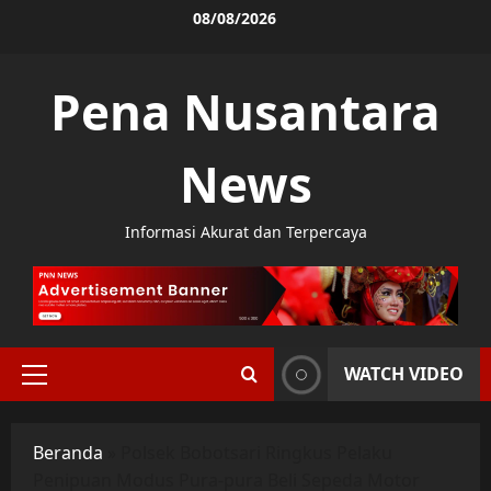
Skip
08/08/2026
to
content
Pena Nusantara
News
Informasi Akurat dan Terpercaya
WATCH VIDEO
Primary
Menu
Beranda
»
Polsek Bobotsari Ringkus Pelaku
Penipuan Modus Pura-pura Beli Sepeda Motor