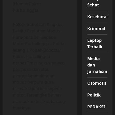
(Humas Polres
Sehat
Purbalingga)
Kesehatan
Polsek Bobotsari Ringkus
Kriminal
Pelaku Penipuan Modus
Pura-pura Beli Sepeda
Laptop
MotorPurbalingga – Polda
Terbaik
Jateng | Polsek Bobotsari
Polres Purbalingga
Media
berhasil meringkus pelaku
dan
penipuan dan atau
Jurnalisme
penggelapan dengan
modus berpura-pura
Otomotif
transaksi jual beli sepeda
Politik
motor. Tersangka berhasil
diamankan berikut barang
REDAKSI
buktinya.