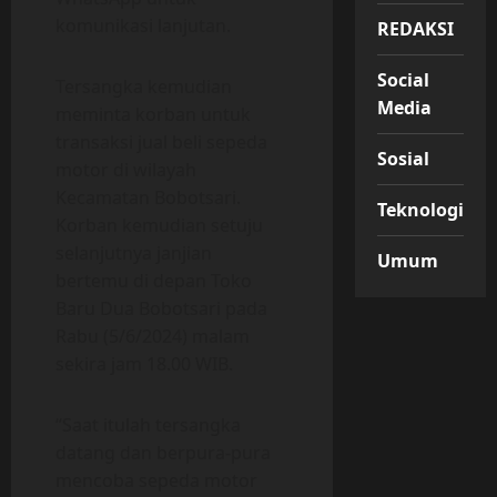
komunikasi lanjutan.
REDAKSI
Social
Tersangka kemudian
Media
meminta korban untuk
transaksi jual beli sepeda
Sosial
motor di wilayah
Kecamatan Bobotsari.
Teknologi
Korban kemudian setuju
selanjutnya janjian
Umum
bertemu di depan Toko
Baru Dua Bobotsari pada
Rabu (5/6/2024) malam
sekira jam 18.00 WIB.
“Saat itulah tersangka
datang dan berpura-pura
mencoba sepeda motor