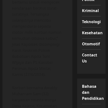
bertemu untuk mengecek
kendaraan berikut surat-
Kriminal
suratnya. Tersangka
selanjutnya mencoba
Teknologi
mengendarai sepeda
motor milik korban namun
Kesehatan
kemudian dibawa kabur,”
Otomotif
jelas Kapolsek didampingi
Kanit Reskrim Polsek
Contact
Bobotsari Aipda Toni
Us
Wijaya dan PS Kasubsi
Penmas Aipda Mistar,
Kamis (27/6/2024).
Bahasa
Korban bernama Awaldy
dan
Muharram Sam (32)
Pendidikan
karyawan swasta warga
Desa Kejene, Kecamatan