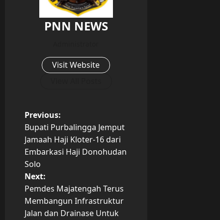
PNN NEWS
Administrator
Visit Website
View All Posts
P
Previous:
Bupati Purbalingga Jemput
o
Jamaah Haji Kloter-16 dari
Embarkasi Haji Donohudan
s
Solo
t
Next:
Pemdes Majatengah Terus
n
Membangun Infrastruktur
Jalan dan Drainase Untuk