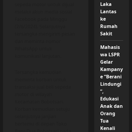
Laka
sepeda motor untuk dijual
Lantas
melalui akun media sosial
ke
Facebook pada Minggu
Rumah
(2/6/2024). Selanjutnya
Sakit
tersangka mengirim pesan
dan meminta nomor
Mahasis
WhatsApp untuk
wa LSPR
komunikasi lanjutan.
Gelar
Kampany
Tersangka kemudian
e “Berani
meminta korban untuk
Lindungi
transaksi jual beli sepeda
”,
motor di wilayah
Edukasi
Kecamatan Bobotsari.
Anak dan
Korban kemudian setuju
Orang
selanjutnya janjian
Tua
bertemu di depan Toko
Kenali
Baru Dua Bobotsari pada