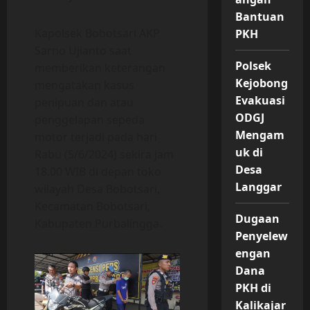
Bantuan
Kapolsek Bobotsari AKP
PKH
Sarno Ujianto saat
Polsek
memberikan keterangan
Kejobong
mengatakan kasus
Evakuasi
penipuan dan atau
ODGJ
penggelapan sepeda
Mengam
motor terjadi pada hari
uk di
Rabu (5/6/2024) sekira jam
Desa
18.00 WIB di depan toko
Langgar
wilayah Desa Bobotsari,
Kecamatan Bobotsari,
Dugaan
Kabupaten Purbalingga.
Penyelew
engan
Dana
PKH di
Kalikajar