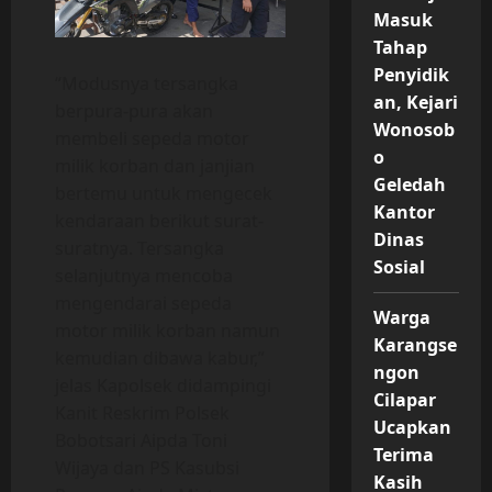
Masuk
Tahap
Penyidik
“Modusnya tersangka
an, Kejari
berpura-pura akan
Wonosob
membeli sepeda motor
o
milik korban dan janjian
Geledah
bertemu untuk mengecek
Kantor
kendaraan berikut surat-
Dinas
suratnya. Tersangka
Sosial
selanjutnya mencoba
mengendarai sepeda
Warga
motor milik korban namun
Karangse
kemudian dibawa kabur,”
ngon
jelas Kapolsek didampingi
Cilapar
Kanit Reskrim Polsek
Ucapkan
Bobotsari Aipda Toni
Terima
Wijaya dan PS Kasubsi
Kasih