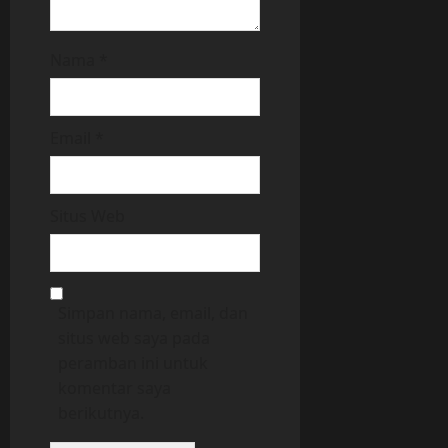
Nama
*
Email
*
Situs Web
Simpan nama, email, dan
situs web saya pada
peramban ini untuk
komentar saya
berikutnya.