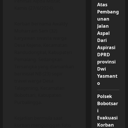
Penmas Aipda Mistar,
Atas
Kamis (27/6/2024).
Pembang
unan
Korban bernama Awaldy
Jalan
Muharram Sam (32)
Aspal
karyawan swasta warga
Dari
Desa Kejene, Kecamatan
Aspirasi
Randudongkal, Kabupaten
DPRD
Pemalang. Sedangkan
provinsi
Tersangka yang diamankan
Dwi
berinisial NB (23) sopir
Yasmant
travel warga Desa
o
Talagening, Kecamatan
Bobotsari, Kabupaten
Polsek
Purbalingga.
Bobotsar
i
Evakuasi
Kejadian bermula saat
Korban
korban mengunggah foto