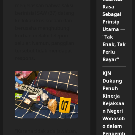
menjelaskan bahwa saksi
Rasa
berinisial SAW (37) datang
Sebagai
ke lokasi kos korban dan
Prinsip
berusaha menghubungi
Utama —
korban melalui telepon
“Tak
seluler. Namun, panggilan
Enak, Tak
tersebut tidak mendapat
Perlu
respons.
Bayar”
KJN
Dukung
Penuh
Kinerja
Kejaksaa
n Negeri
Wonosob
o dalam
“Karena tidak ada jawaban,
Pengemb