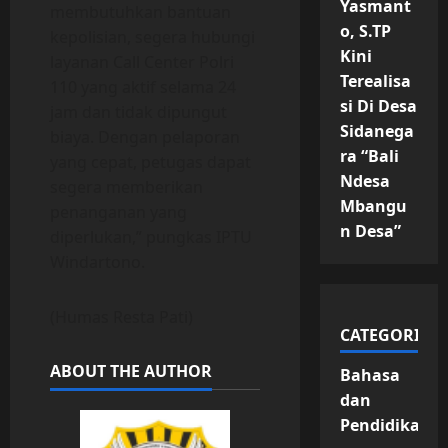
Yasmant
membutuhkan bantuan
o, S.TP
kepolisian, segera hubungi
Kini
layanan Call Center Polri
Terealisa
110 yang aktif selama 24
si Di Desa
jam dan tidak dipungut
Sidanega
biaya. Dengan pelaporan
ra “Bali
yang cepat, petugas dapat
Ndesa
segera memberikan
Mbangu
penanganan yang
n Desa”
diperlukan,” pungkas IPTU
Windartono.
(Humas Resta Pati)
CATEGORIES
ABOUT THE AUTHOR
Bahasa
dan
Pendidikan