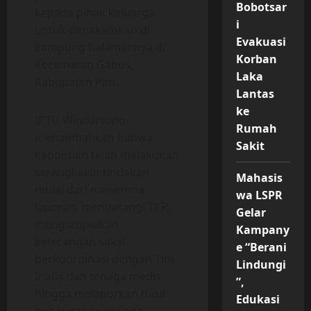
Bobotsar
kepada pihak keluarga
i
untuk dimakamkan di
Evakuasi
kampung halamannya di
Korban
Kecamatan Gabus,
Laka
Kabupaten Pati.
Lantas
ke
IPTU Windartono
Rumah
menambahkan bahwa
Sakit
kepolisian telah melakukan
serangkaian tindakan
Mahasis
mulai dari menerima
wa LSPR
laporan, mendatangi TKP,
Gelar
mengumpulkan
Kampany
keterangan saksi,
e “Berani
berkoordinasi dengan Tim
Lindungi
Inafis dan tenaga medis,
”,
hingga melaporkan hasil
Edukasi