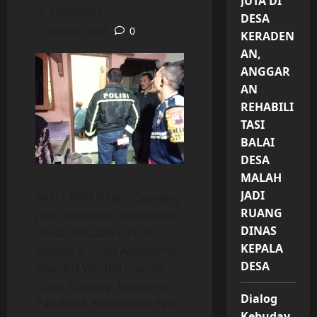
JUTA DI
10/06/2026
DESA
2 minutes read
0
KERADEN
AN,
ANGGAR
AN
REHABILI
TASI
BALAI
DESA
MALAH
JADI
PATI – PNN NEWS- Seorang
RUANG
pria ditemukan meninggal
DINAS
dunia di dalam kamar
KEPALA
kosnya di Griya Adyatama,
DESA
Jalan KH Wachid Hasyim
Gang Kutilang, Kelurahan
Dialog
Pati Kidul, Kecamatan Pati,
Kebuday