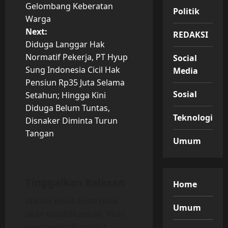
Gelombang Keberatan
Politik
n
Warga
Next:
REDAKSI
a
Diduga Langgar Hak
v
Normatif Pekerja, PT Hyup
Social
Sung Indonesia Cicil Hak
Media
i
Pensiun Rp35 Juta Selama
Sosial
Setahun; Hingga Kini
g
Diduga Belum Tuntas,
Teknologi
Disnaker Diminta Turun
a
Tangan
Umum
t
i
Tinggalkan Balasan
Home
o
Alamat email Anda tidak
n
Umum
akan dipublikasikan.
Ruas
yang wajib ditandai
*