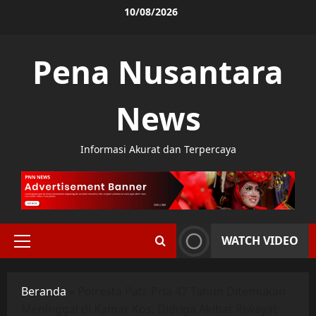
Skip
10/08/2026
to
content
Pena Nusantara
News
Informasi Akurat dan Terpercaya
WATCH VIDEO
Primary
Menu
Beranda
»
Polresta Pati: Pria 47 Tahun Ditemukan
Meninggal di Kamar Kos, Diduga Akibat Riwayat