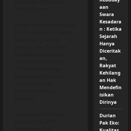
Kabupaten Pati, Selasa
aan
(9/6/2026) sore.
Swara
Kesadara
Korban diketahui berinisial
n : Ketika
JS (47), seorang karyawan
Sejarah
swasta yang bekerja
Hanya
sebagai sales. Peristiwa
Diceritak
tersebut pertama kali
an,
diketahui sekitar pukul
Rakyat
17.15 WIB oleh rekan
Kehilang
kerjanya yang hendak
an Hak
mengajak korban
Mendefin
berangkat bekerja
isikan
bersama.
Dirinya
Kapolresta Pati melalui
Durian
Kapolsek Pati IPTU
Pak Eko:
Windartono, S.H.
Kualitas