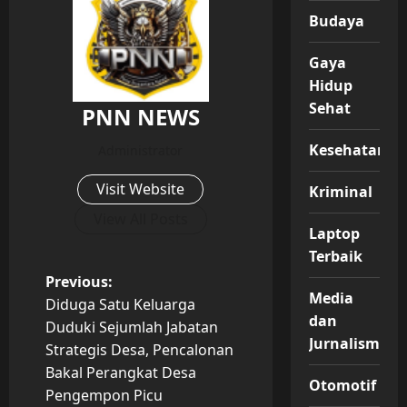
Budaya
Gaya
Hidup
Sehat
PNN NEWS
Kesehatan
Administrator
Visit Website
Kriminal
View All Posts
Laptop
Terbaik
P
Previous:
Media
Diduga Satu Keluarga
o
dan
Duduki Sejumlah Jabatan
Jurnalisme
Strategis Desa, Pencalonan
s
Bakal Perangkat Desa
Otomotif
t
Pengempon Picu