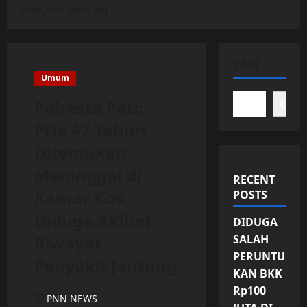
Penyakit Jantung
CARI
Umum
Polresta Pati:
Cari
Pria 47 Tahun
Ditemukan
Meninggal di
RECENT
Kamar Kos,
POSTS
Diduga Akibat
DIDUGA
Riwayat
SALAH
PERUNTU
Penyakit Jantung
KAN BKK
Rp100
PNN NEWS