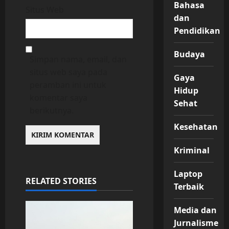
Bahasa
Situs Web
dan
Pendidikan
Budaya
Simpan nama, email, dan
situs web saya pada
Gaya
peramban ini untuk
Hidup
komentar saya
Sehat
berikutnya.
Kesehatan
Kriminal
Laptop
RELATED STORIES
Terbaik
Media dan
Jurnalisme