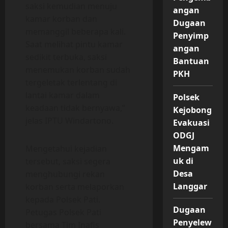
saksi kemudian menuju
angan
kamar korban dan
Dugaan
memanggil beberapa kali.
Penyimp
Saat melihat pintu kamar
angan
sedikit terbuka, saksi
Bantuan
menemukan korban sudah
PKH
tergeletak terlentang di
lantai kamar dalam
Polsek
keadaan tidak bernyawa,”
Kejobong
jelas IPTU Windartono.
Evakuasi
ODGJ
Mengam
Mengetahui kejadian
uk di
tersebut, saksi segera
Desa
menghubungi rekan
Langgar
korban serta melaporkan
kepada Polsek Pati.
Dugaan
Petugas Polsek Pati
Penyelew
bersama Tim Inafis