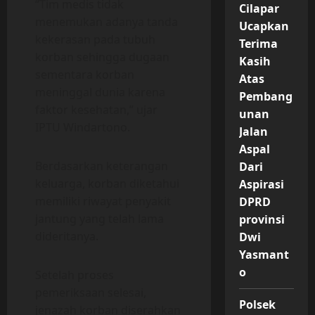
“Tim medis tidak
Cilapar
menemukan adanya tanda
Ucapkan
kekerasan pada tubuh
Terima
korban sehingga dugaan
Kasih
sementara korban
Atas
meninggal dunia karena
Pembang
faktor kesehatan,” ujar
unan
IPTU Windartono.
Jalan
Aspal
Berdasarkan keterangan
Dari
keluarga, korban diketahui
Aspirasi
memiliki riwayat penyakit
DPRD
jantung yang telah lama
provinsi
dideritanya.
Dwi
Yasmant
o
Setelah proses
pemeriksaan selesai,
Polsek
jenazah korban diserahkan