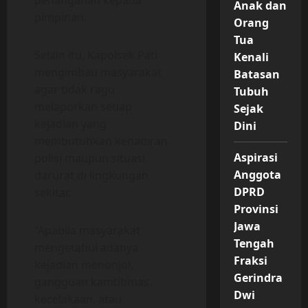
penanganan kepada
Anak dan
pimpinan.
Orang
Tua
Selain itu, Kapolsek Pati
Kenali
mengimbau masyarakat
Batasan
agar tidak ragu
Tubuh
melaporkan setiap
Sejak
kejadian yang
Dini
membutuhkan kehadiran
Aspirasi
polisi maupun situasi
Anggota
darurat di lingkungan
DPRD
sekitar.
Provinsi
Jawa
“Apabila masyarakat
Tengah
mengetahui adanya
Fraksi
kejadian menonjol,
Gerindra
gangguan kamtibmas,
Dwi
kecelakaan, atau