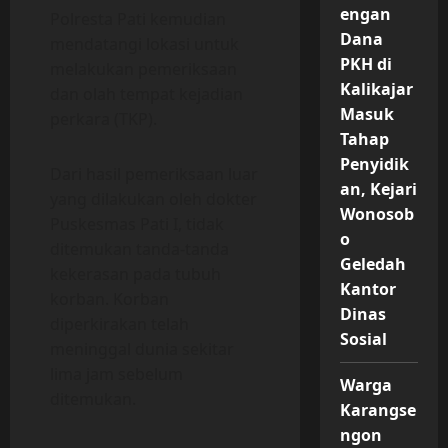
engan
Polresta Pati kemudian
Dana
mendatangi lokasi untuk
PKH di
melakukan pemeriksaan
Kalikajar
dan olah tempat kejadian
Masuk
perkara (TKP).
Tahap
Penyidik
Dari hasil pemeriksaan luar
an, Kejari
yang dilakukan oleh dokter
Wonosob
Puskesmas Pati I, tidak
o
ditemukan tanda-tanda
Geledah
kekerasan pada tubuh
Kantor
korban. Korban
Dinas
diperkirakan telah
Sosial
meninggal dunia sekitar
lima jam sebelum
Warga
ditemukan.
Karangse
ngon