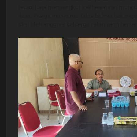
tetapi juga menyangkut kekhawatiran munc
desa. Warga menyoroti fakta bahwa beberapa p
diisi oleh anggota keluarga calon yang bersa