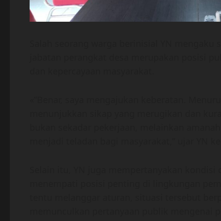
Salah seorang warga berinisial YN mengaku 
jabatan perangkat desa merupakan posisi pub
dan kepercayaan masyarakat.
«”Benar, saya mengajukan keberatan. Menuru
menunjukkan sikap yang merugikan dan kura
bukan sekadar pekerjaan, melainkan amanah
menjadi teladan bagi masyarakat,” ujar YN k
Selain itu, YN juga mempertanyakan kondisi 
menempati posisi penting di lingkungan pe
tentu melanggar aturan, situasi tersebut be
memunculkan pertanyaan publik mengenai p