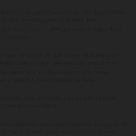
tahan desa, sementara istrinya menjabat Direktur
a lolos menjadi perangkat desa, tentu
tir muncul kesan bahwa jabatan strategis desa
,” katanya.»
cangan hangat di tengah masyarakat. Sejumlah
 sekadar menyangkut kelengkapan administrasi
ika pemerintahan, kepatutan publik, serta
kuntabilitas dalam tata kelola desa.
an perangkat desa membenarkan adanya surat
h satu peserta seleksi.
n keberatan secara resmi kepada panitia. Surat
gian dari dokumen yang masuk selama proses