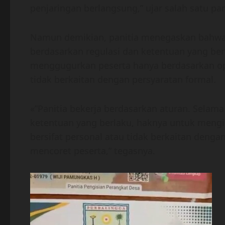
penjaringan berlangsung,” ujar salah satu pan
Namun demikian, panitia menegaskan bahwa s
berdasarkan regulasi dan ketentuan yang ber
menggugurkan peserta hanya berdasarkan opin
tidak berkaitan dengan persyaratan formal.
«”Panitia bekerja berdasarkan aturan. Selam
ketentuan yang berlaku, haknya untuk mengik
bersifat personal atau tidak berkaitan dengan
mencoret peserta,” tegasnya.