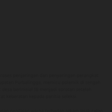
roses penjaringan dan penyaringan perangkat
paten Purbalingga, memicu polemik di tengah
 desa berinisial IB menjadi sorotan setelah
t keberatan kepada panitia seleksi.
ngan penilaian warga terhadap rekam jejak calon,