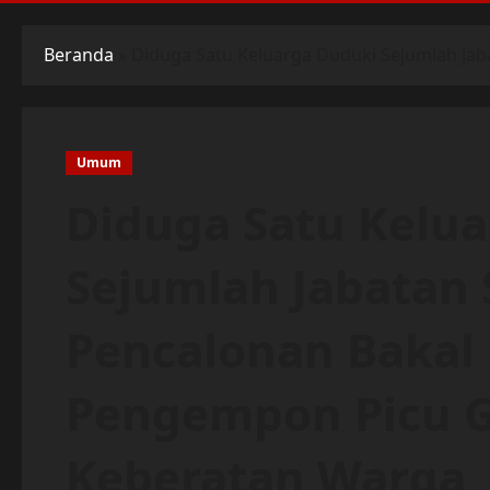
Beranda
»
Diduga Satu Keluarga Duduki Sejumlah Ja
Umum
Diduga Satu Kelu
Sejumlah Jabatan 
Pencalonan Bakal
Pengempon Picu 
Keberatan Warga