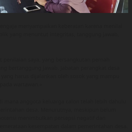
sengaja menyampaikan keberatan karena menilai
lik yang menuntut integritas, tanggung jawab,
t penilaian saya, yang bersangkutan pernah
ng bertanggung jawab. Jabatan perangkat desa
 yang harus dijalankan oleh sosok yang mampu
epada wartawan.»
di mana anggota keluarga calon telah lebih dahulu
merintahan desa. Menurutnya, meskipun belum
rpotensi menimbulkan persepsi negatif dan
emerataan kesempatan dalam pemerintahan desa.