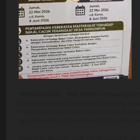
PURBALINGGA | PNN NEWS – 09 Juni 2026
P
Desa Pengempon, Kecamatan Kejobong, Kabu
masyarakat. Salah satu bakal calon perangkat
sejumlah warga secara resmi mengajukan sura
Keberatan tersebut tidak hanya berkaitan de