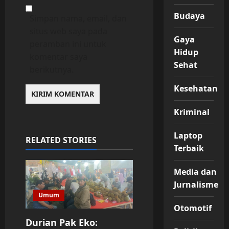
Budaya
Simpan nama, email, dan
situs web saya pada
Gaya
peramban ini untuk
Hidup
komentar saya
Sehat
berikutnya.
Kesehatan
Kriminal
Laptop
RELATED STORIES
Terbaik
Media dan
Jurnalisme
Umum
Otomotif
Durian Pak Eko: