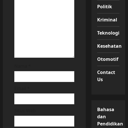
i
Politik
o
Kriminal
n
Teknologi
Kesehatan
Otomotif
Nama
*
Contact
Us
Email
*
Bahasa
Situs Web
dan
Pendidikan