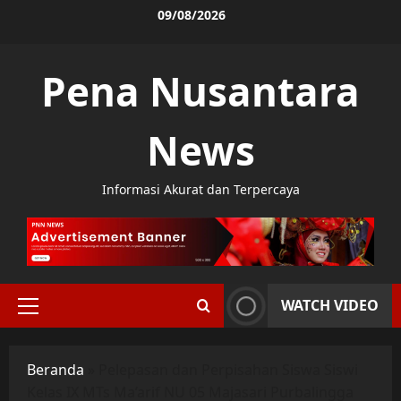
Skip
09/08/2026
to
content
Pena Nusantara
News
Informasi Akurat dan Terpercaya
WATCH VIDEO
Primary
Menu
Beranda
»
Pelepasan dan Perpisahan Siswa Siswi
Kelas IX MTs Ma’arif NU 05 Majasari Purbalingga