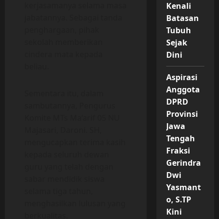
kerjasamanya selama masa
Kenali
jabatannya. Sebagai tanda
Batasan
penghargaan, pihak
Tubuh
sekolah memberikan
Sejak
cindera mata kepada
Dini
beliau.
Aspirasi
Anggota
Sementara itu, dalam
DPRD
sambutannya, Pengurus
Provinsi
Komite MTs Ma’arif 05 NU
Jawa
Majasari, Daroni. SH,
Tengah
mengucapkan terima kasih
Fraksi
kepada seluruh dewan
Gerindra
guru yang telah dengan
Dwi
sabar mendidik siswa
Yasmant
selama tiga tahun,
o, S.TP
menghasilkan lulusan yang
Kini
berkualitas.