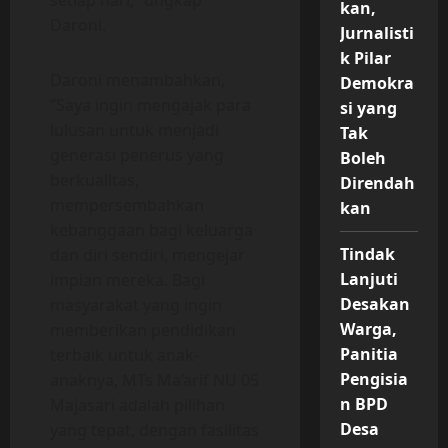
setiap hari,” ungkap
kan,
Daroni.
Jurnalisti
k Pilar
Daroni menambahkan,
Demokra
“Saya ingin mengajak para
si yang
lulusan untuk menjadi
Tak
generasi penerus yang
Boleh
berkualitas,
Direndah
mempersembahkan
kan
kebanggaan bagi keluarga
Tindak
dan diri sendiri, mengejar
Lanjuti
impian mereka. Bagi
Desakan
masyarakat yang ingin
Warga,
memberikan pendidikan
Panitia
terbaik untuk anak-
Pengisia
anaknya, MTs Ma’arif NU 05
n BPD
Majasari adalah pilihan
Desa
yang tepat, dengan fasilitas