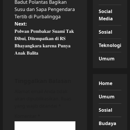
Badut Polantas Bagikan
o
Susu dan Sapa Pengendara
Social
Tertib di Purbalingga
Media
s
Next:
t
𝐏𝐨𝐥𝐰𝐚𝐧 𝐏𝐞𝐦𝐛𝐚𝐤𝐚𝐫 𝐒𝐮𝐚𝐦𝐢 𝐓𝐚𝐤
Sosial
𝐃𝐢𝐛𝐮𝐢, 𝐃𝐢𝐭𝐞𝐦𝐩𝐚𝐭𝐤𝐚𝐧 𝐝𝐢 𝐑𝐒
n
Teknologi
𝐁𝐡𝐚𝐲𝐚𝐧𝐠𝐤𝐚𝐫𝐚 𝐤𝐚𝐫𝐞𝐧𝐚 𝐏𝐮𝐧𝐲𝐚
𝐀𝐧𝐚𝐤 𝐁𝐚𝐥𝐢𝐭𝐚
a
Umum
v
i
Tinggalkan Balasan
Home
Alamat email Anda tidak
g
Umum
akan dipublikasikan.
Ruas
a
yang wajib ditandai
*
Sosial
t
Komentar
*
Budaya