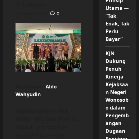
Prinsip
12/06/2024
Utama —
2 minutes read
0
“Tak
Enak, Tak
Perlu
Bayar”
KJN
Dukung
Penuh
Kinerja
Kejaksaa
Wartawan :
Aldo
n Negeri
Wahyudin
Wonosob
o dalam
PURBALINGGA | PNN
Pengemb
NEWS
– MTs Ma’arif NU 05
angan
Majasari mengadakan
Dugaan
acara pelepasan dan
Penyimp