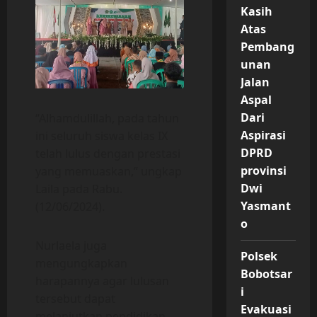
Kasih
Atas
Pembang
unan
Jalan
Aspal
Dari
“Alhamdulillah, pada tahun
Aspirasi
ini seluruh siswa kelas IX
DPRD
telah lulus dengan prestasi
provinsi
yang memuaskan,” ungkap
Dwi
Laila pada Rabu.
Yasmant
(12/06/2024).
o
Nurlaela juga
Polsek
mengungkapkan
Bobotsar
harapannya agar lulusan
i
tersebut dapat
Evakuasi
melanjutkan pendidikan