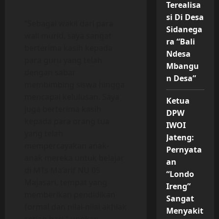
Terealisa
si Di Desa
“Sebagai wakil dari para
Sidanega
wali murid, saya sangat
ra “Bali
berterima kasih kepada
Ndesa
para guru yang telah
Mbangu
dengan sabar
n Desa”
membimbing siswa hingga
mencapai kelulusan. Saya
Ketua
juga berterima kasih
DPW
kepada para orang tua
IWOI
yang telah
Jateng:
mempercayakan anak-
Pernyata
anak mereka untuk belajar
an
di MTs Ma’arif NU 05
“Londo
Majasari, tempat yang
Ireng”
memberikan pendidikan
Sangat
formal dan nilai-nilai akhlak
Menyakit