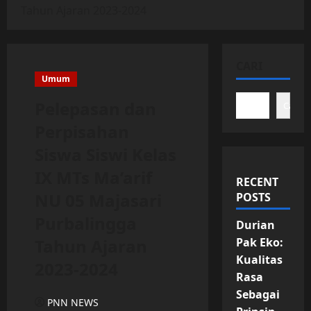
Tahun Ajaran 2023-2024
CARI
Umum
Pelepasan dan
Cari
Perpisahan
Siswa Siswi Kelas
IX MTs Ma’arif
RECENT
NU 05 Majasari
POSTS
Purbalingga
Durian
Tahun Ajaran
Pak Eko:
Kualitas
2023-2024
Rasa
Sebagai
PNN NEWS