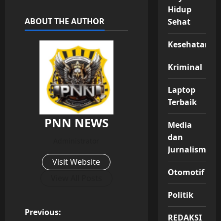
Hidup
ABOUT THE AUTHOR
Sehat
Kesehatan
Kriminal
Laptop
Terbaik
PNN NEWS
Media
dan
Administrator
Jurnalisme
Visit Website
Otomotif
View All Posts
Politik
P
Previous:
REDAKSI