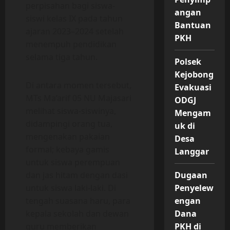
perpisahan bagi siswa-
angan
siswi kelas IX pada tahun
Bantuan
ajaran 2023–2024 setelah
PKH
menempuh pendidikan
selama tiga tahun.
Polsek
Kejobong
Di antara momen tersebut,
Evakuasi
MTs Ma’arif 05 NU Majasari
ODGJ
melihat siswa-siswinya,
Mengam
didampingi orang tua,
uk di
mengenakan pakaian
Desa
formal; kebaya gamis
Langgar
untuk siswa perempuan
Dugaan
dan jas hitam dengan dasi
Penyelew
untuk siswa laki-laki. Di
engan
tengah suasana haru, para
Dana
kepala sekolah dan dewan
PKH di
guru memberikan