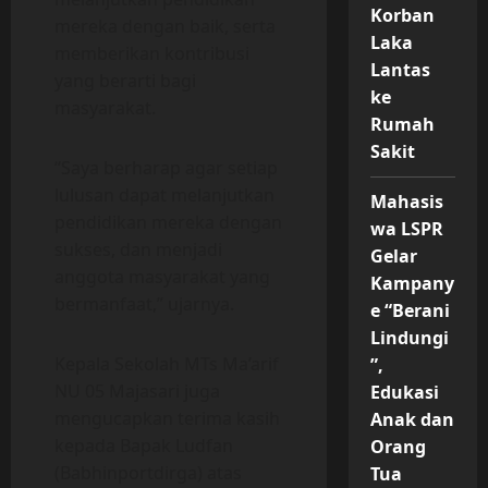
Korban
mereka dengan baik, serta
Laka
memberikan kontribusi
Lantas
yang berarti bagi
ke
masyarakat.
Rumah
Sakit
“Saya berharap agar setiap
lulusan dapat melanjutkan
Mahasis
pendidikan mereka dengan
wa LSPR
sukses, dan menjadi
Gelar
anggota masyarakat yang
Kampany
bermanfaat,” ujarnya.
e “Berani
Lindungi
Kepala Sekolah MTs Ma’arif
”,
NU 05 Majasari juga
Edukasi
mengucapkan terima kasih
Anak dan
kepada Bapak Ludfan
Orang
(Babhinportdirga) atas
Tua