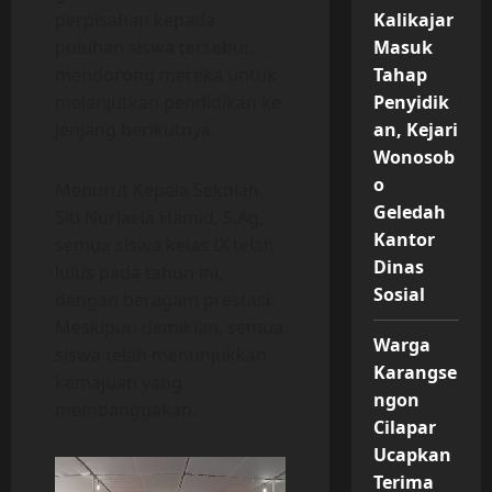
Kalikajar
perpisahan kepada
Masuk
puluhan siswa tersebut,
Tahap
mendorong mereka untuk
Penyidik
melanjutkan pendidikan ke
an, Kejari
jenjang berikutnya.
Wonosob
o
Menurut Kepala Sekolah,
Geledah
Siti Nurlaela Hamid, S.Ag,
Kantor
semua siswa kelas IX telah
Dinas
lulus pada tahun ini,
Sosial
dengan beragam prestasi.
Meskipun demikian, semua
Warga
siswa telah menunjukkan
Karangse
kemajuan yang
ngon
membanggakan.
Cilapar
Ucapkan
Terima