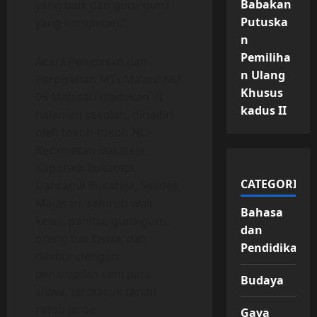
Babakan
yang baik dan guru-guru
Putuska
yang kompeten.”
n
Pemiliha
Acara Pelepasan dan
n Ulang
Perpisahan MTs Ma’arif NU
Khusus
05 Majasari diadakan di
kadus II
halaman sekolah, dihadiri
oleh tokoh-tokoh NU
Kecamatan Bukateja,
Kapolsek Bukateja,
CATEGORIES
Danramil Bukateja, Sekdes
Majasari, seluruh wali
Bahasa
kelas, panitia, guru-guru,
dan
orang tua siswa, dan
Pendidikan
dihibur dengan
penampilan seni para
Budaya
siswa, termasuk tarian
ratoh jaroe
Gaya