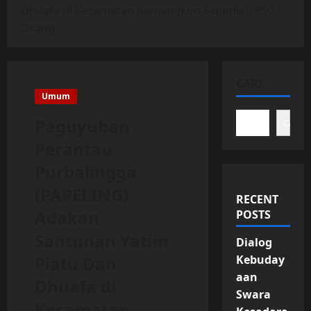
Dhuafa di Kecamatan Kemangkon Sejumlah 950
Orang
CARI
Umum
Paguyuban
Cari
Perantau
Purbalingga
(PAPELING)
RECENT
Adakan
POSTS
Santunan Yatim
Dialog
Piatu Dan
Kebuday
aan
Dhuafa di
Swara
Kecamatan