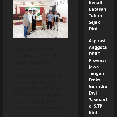
Kenali
Batasan
Tubuh
Sejak
Dini
Aspirasi
Anggota
Paguyuban Perantau
DPRD
Purbalingga (PAPELING) ini
Provinsi
adalah wadah para
Jawa
perantau warga
Tengah
Purbalingga yang ada di
Fraksi
Jabodetabek, Bandung,
Gerindra
Purwakarta, Subang dan
Dwi
juga Semarang, Papeling
Yasmant
lahir pada tanggal 18
o, S.TP
Desember 2010, Papeling
Kini
ini sudah membagikan