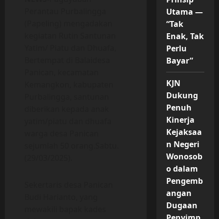
Perantau Purbalingga
Utama —
(Papeling) mengadakan
“Tak
kegiatan Rutin Santunan
Enak, Tak
Yatim/ Piatu dan Dhuafa,
Perlu
Bertempat di Balaidesa
Bayar”
Panican, kecamatan
KJN
Kemangkon, kabupaten
Dukung
Purbalingga, santunan
Penuh
diberikan kepada anak
Kinerja
yatim/piatu dan dhuafa
Kejaksaa
warga desa Panican
n Negeri
sejumlah 50 orang.Sabtu.
Wonosob
(29/03/2025).
o dalam
Pengemb
Sekertaris desa Panican
angan
Budi Harianto, yang
Dugaan
mewakili bapak kades
Penyimp