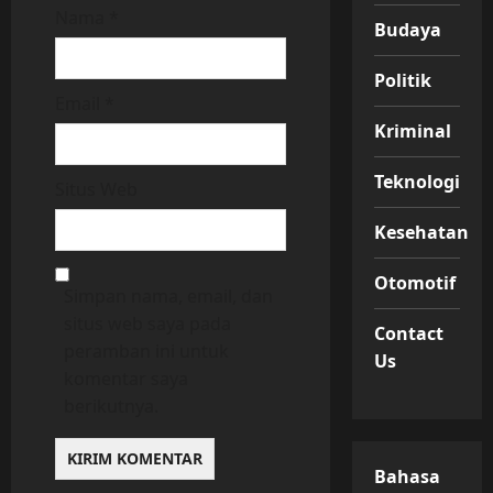
Nama
*
Budaya
Politik
Email
*
Kriminal
Teknologi
Situs Web
Kesehatan
Otomotif
Simpan nama, email, dan
situs web saya pada
Contact
peramban ini untuk
Us
komentar saya
berikutnya.
Bahasa