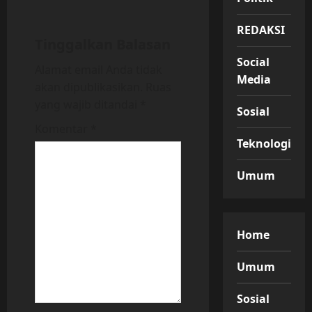
i
REDAKSI
g
Tinggalkan Balasan
Social
a
Alamat email Anda tidak
Media
akan dipublikasikan.
Ruas
t
yang wajib ditandai
*
Sosial
i
Komentar
*
Teknologi
o
Umum
n
Home
Umum
Sosial