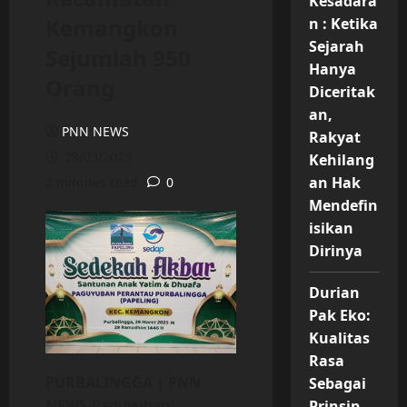
Kesadara
Kemangkon
n : Ketika
Sejarah
Sejumlah 950
Hanya
Orang
Diceritak
an,
PNN NEWS
Rakyat
29/03/2025
Kehilang
an Hak
2 minutes read
0
Mendefin
isikan
Dirinya
Durian
Pak Eko:
Kualitas
Rasa
PURBALINGGA | PNN
Sebagai
NEWS-
Paguyuban
Prinsip