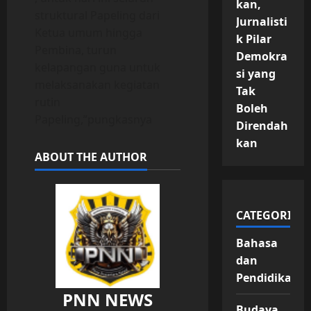
kan,
struktural Papeling dari
Jurnalisti
Ketua umum hingga
k Pilar
Pembina, turun
Demokra
kelapangan guna untuk
si yang
melaksanakan kegiatan
Tak
rutin
Boleh
Papeling,”pungkasnya
Direndah
kan
ABOUT THE AUTHOR
CATEGORIES
Bahasa
dan
Pendidikan
PNN NEWS
Budaya