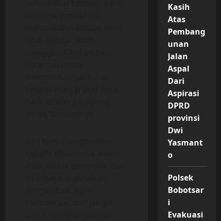
bermanfaat bantuan yang
Kasih
diterima. karena ini
Atas
merupakan bantuan yang
Pembang
tidak diduga, Allah
unan
menggerakan hati para
Jalan
perantau untuk
Aspal
memberikan santunan
Dari
kepada masyarakat desa
Aspirasi
Panican dan juga yang
DPRD
lainya,”tambahnya
provinsi
Dwi
Dan kami menghimbau
Yasmant
kepada khususnya anak-
o
anak, untuk penerima Riski
Polsek
ini supaya di gunakan
Bobotsar
dengan baik agar
i
bermanfaat, dan jangan
Evakuasi
untuk membeli petasan,