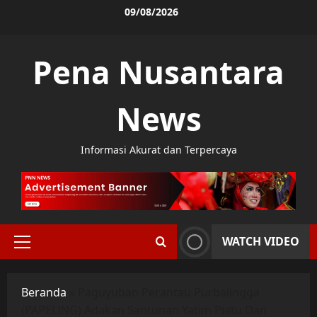
Skip
09/08/2026
to
content
Pena Nusantara
News
Informasi Akurat dan Terpercaya
WATCH VIDEO
Primary
Menu
Beranda
»
Paguyuban Perantau Purbalingga
(PAPELING) Adakan Santunan Yatim Piatu Dan