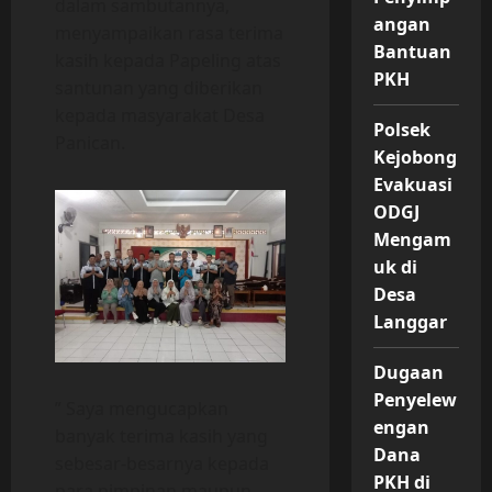
dalam sambutannya,
angan
menyampaikan rasa terima
Bantuan
kasih kepada Papeling atas
PKH
santunan yang diberikan
kepada masyarakat Desa
Polsek
Panican.
Kejobong
Evakuasi
ODGJ
Mengam
uk di
Desa
Langgar
Dugaan
Penyelew
” Saya mengucapkan
engan
banyak terima kasih yang
Dana
sebesar-besarnya kepada
PKH di
para pimpinan maupun