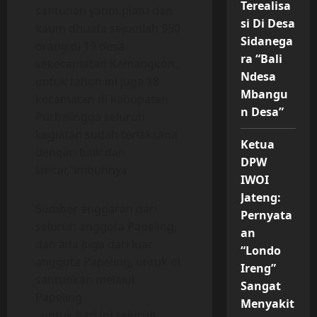
Terealisa
santunan yatim piatu dan
si Di Desa
kaum dhuafa sejumlah 950
Sidanega
orang di 19 desa
ra “Bali
sekecamatan Kemangkon,
Ndesa
untuk tahun ini juga 18
Mbangu
kecamatan di kabupaten
n Desa”
Purbalingga seluruh
kegiatan sudah terlaksana
Ketua
dengan baik dan
DPW
lancar,”imbuhnya
IWOI
Jateng:
Sumber anggaran dari
Pernyata
seluruh anggota Papeling,
an
dan ada juga dari luar
“Londo
anggota Papeling, untuk di
Ireng”
santunkan melalui
Sangat
Papeling
Menyakit
, untuk hari ini seluruh