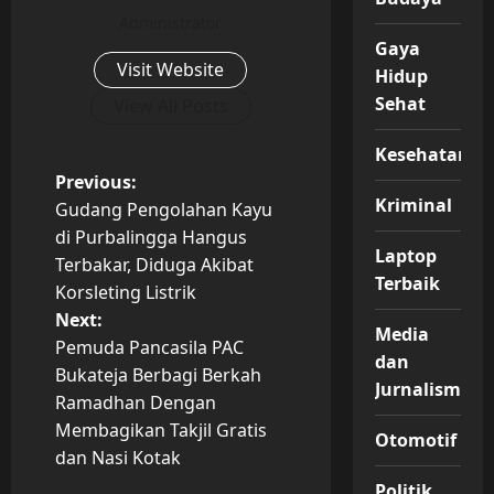
Administrator
Gaya
Visit Website
Hidup
Sehat
View All Posts
Kesehatan
P
Previous:
Kriminal
Gudang Pengolahan Kayu
o
di Purbalingga Hangus
Laptop
Terbakar, Diduga Akibat
s
Terbaik
Korsleting Listrik
t
Next:
Media
Pemuda Pancasila PAC
dan
n
Bukateja Berbagi Berkah
Jurnalisme
Ramadhan Dengan
a
Membagikan Takjil Gratis
Otomotif
v
dan Nasi Kotak
Politik