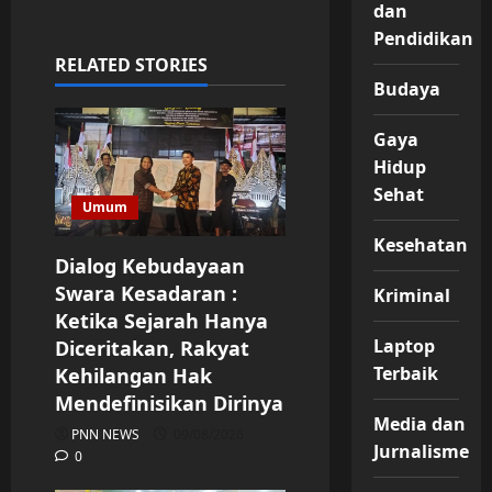
dan
Pendidikan
RELATED STORIES
Budaya
Gaya
Hidup
Sehat
Umum
Kesehatan
Dialog Kebudayaan
Swara Kesadaran :
Kriminal
Ketika Sejarah Hanya
Laptop
Diceritakan, Rakyat
Terbaik
Kehilangan Hak
Mendefinisikan Dirinya
Media dan
PNN NEWS
09/08/2026
Jurnalisme
0