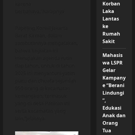
Korban
karena
Laka
berbahaya,”harapnya
Lantas
ke
Papeling Korwil Jakarta
Rumah
Barat Kirman, dalam
Sakit
sambutannya mengatakan,
bahwa kegiatan ini
Mahasis
merupakan agenda rutin
wa LSPR
tiap tahun, untuk di tahun
Gelar
2025 ini menyantuni yatim
Kampany
piatu dan dhuafa sejumlah
e “Berani
950 orang di kecamatan
Lindungi
kemangkon, termasuk
”,
yang di desa Panican ini
Edukasi
serta kecamatan yang
Anak dan
lain,”jelasnya
Orang
Tua