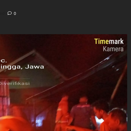
ead
0