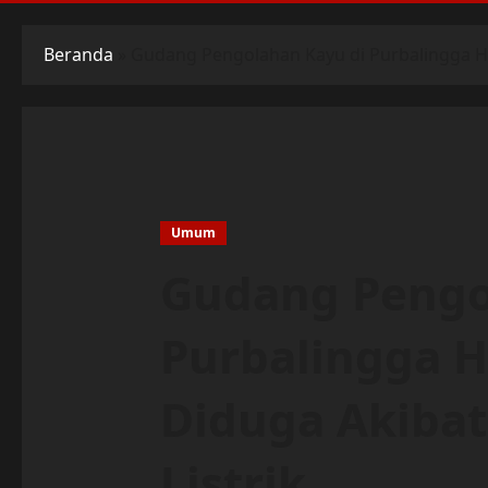
Beranda
»
Gudang Pengolahan Kayu di Purbalingga Han
Umum
Gudang Pengo
Purbalingga H
Diduga Akibat
Listrik