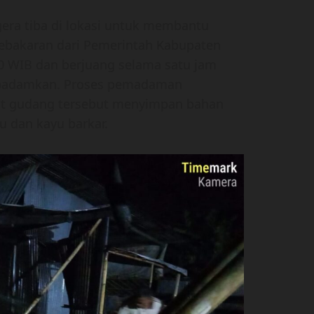
era tiba di lokasi untuk membantu
bakaran dari Pemerintah Kabupaten
00 WIB dan berjuang selama satu jam
dipadamkan. Proses pemadaman
t gudang tersebut menyimpan bahan
u dan kayu barkar.