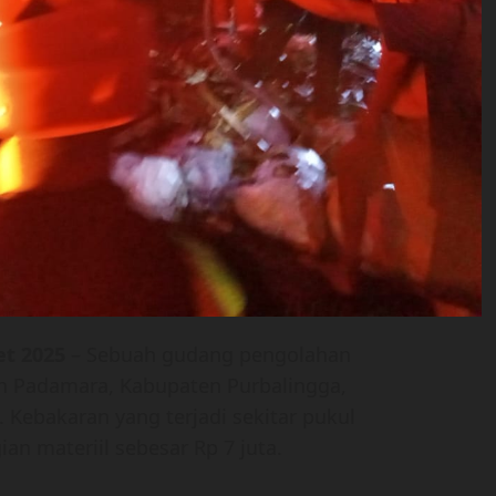
et 2025
– Sebuah gudang pengolahan
an Padamara, Kabupaten Purbalingga,
i. Kebakaran yang terjadi sekitar pukul
an materiil sebesar Rp 7 juta.