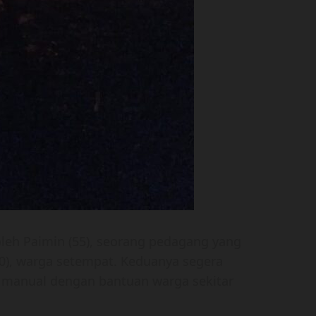
oleh Paimin (55), seorang pedagang yang
 (30), warga setempat. Keduanya segera
manual dengan bantuan warga sekitar