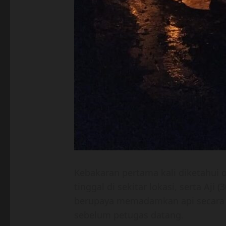
Kebakaran pertama kali diketahui 
tinggal di sekitar lokasi, serta Aji
berupaya memadamkan api secara 
sebelum petugas datang.