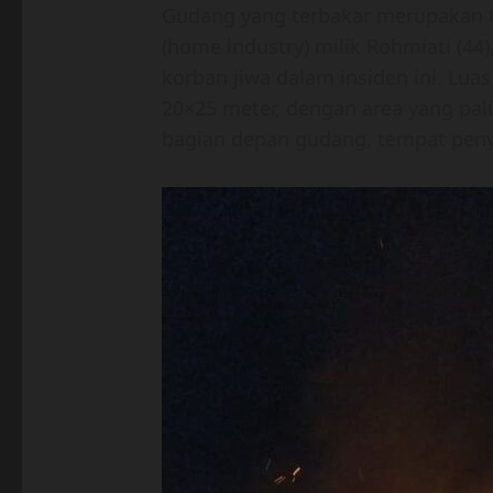
Gudang yang terbakar merupakan t
(home industry) milik Rohmiati (44
korban jiwa dalam insiden ini. L
20×25 meter, dengan area yang pali
bagian depan gudang, tempat pen