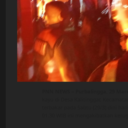
PNN NEWS – Purbalingga, 29 Mar
kayu di Desa Kalitinggar, Kecamat
terbakar pada Sabtu (29/3) dini har
01.30 WIB ini mengakibatkan kerugi