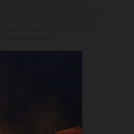
empat produksi kayu palet Barkor
), warga setempat. Beruntung, tidak ada
uas bangunan yang terdampak mencapai
ng parah terbakar seluas 5×5 meter di
yimpanan bahan baku.