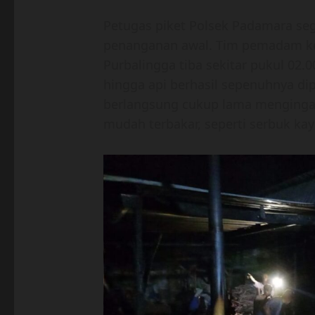
Petugas piket Polsek Padamara seg
penanganan awal. Tim pemadam ke
Purbalingga tiba sekitar pukul 02.
hingga api berhasil sepenuhnya 
berlangsung cukup lama menginga
mudah terbakar, seperti serbuk kay