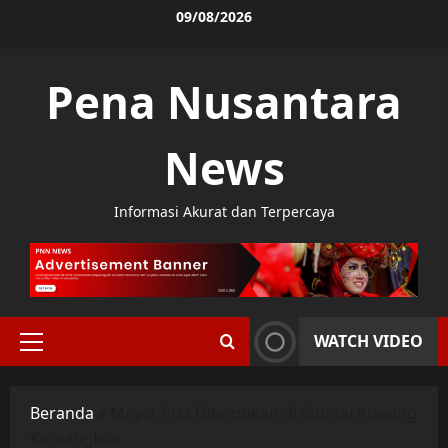
Skip
09/08/2026
to
content
Pena Nusantara
News
Informasi Akurat dan Terpercaya
WATCH VIDEO
Primary
Menu
Beranda
»
Mayat Pria Ditemukan di Sungai Klawing
Kemangkon