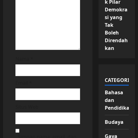
k Pilar
o
Demokra
si yang
n
Tak
Boleh
Direndah
kan
Nama
*
CATEGORIES
Email
*
Bahasa
dan
Situs Web
Pendidikan
Budaya
Gaya
Simpan nama, email, dan