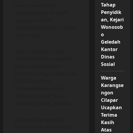
Tahap
lokasi. Selanjutnya
Penyidik
menghadirkan Tim SAR
an, Kejari
gabungan untuk
Wonosob
melakukan evakuasi mayat
o
dari sungai.
Geledah
Kantor
“Saat ditemukan tidak
Dinas
didapati identitas apapun
Sosial
pada mayat tersebut.
Kemudian mayat dibawa ke
Warga
RSUD Goetheng
Karangse
Taroenadibrata untuk
ngon
dilakukan pemeriksaan
Cilapar
dan identifikasi,” jelasnya.
Ucapkan
Terima
Disampaikan kapolsek
Kasih
bahwa hasil pemeriksaan,
Atas