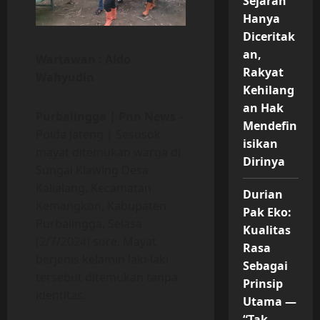
Sejarah
Hanya
Diceritak
an,
Wartawan : Aldo
Rakyat
Wahyudin
Kehilang
an Hak
Purbalingga | Pnn News
–
Mendefin
Polda Jateng | Sesosok
isikan
mayat ditemukan warga di
Dirinya
Sungai Klawing Desa
Kalialang, Kecamatan
Durian
Kemangkon, Kabupaten
Pak Eko:
Purbalingga, Selasa
Kualitas
(2/7/2024) sore. Mayat
Rasa
berjenis kelamin laki-laki
Sebagai
tersebut ditemukan tanpa
Prinsip
identitas.
Utama —
“Tak