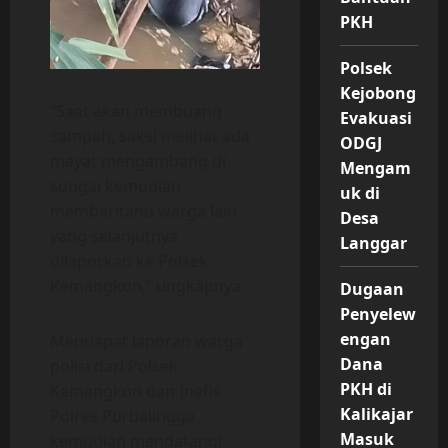
PKH
Polsek
Kejobong
“Saat akan membuang
Evakuasi
sampah, saksi melihat ada
ODGJ
mayat mengambang di
Mengam
sungai kemudian
uk di
memberitahu warga lain
Desa
yang selanjutnya
Langgar
dilaporkan ke Polsek
Kemangkon,” ungkapnya.
Dugaan
Penyelew
engan
Mendapat laporan warga
Dana
polisi dari Polsek
PKH di
Kemangkon dan Inafis
Kalikajar
Polres Purbalingga
Masuk
kemudian mendatangi