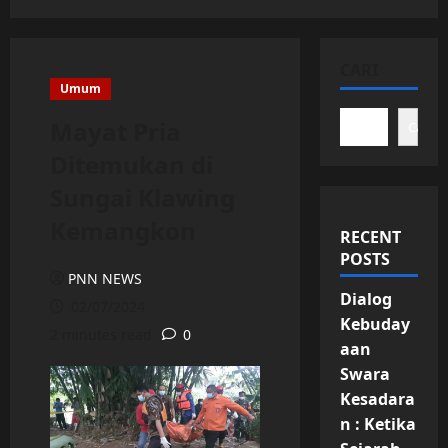
CARI
Umum
Mayat Pria
Cari
Ditemukan di
Sungai Klawing
Kemangkon
RECENT
POSTS
PNN NEWS
Dialog
02/07/2024
Kebuday
2 minutes read
0
aan
Swara
Kesadara
n : Ketika