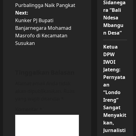
o
Sidanega
Purbalingga Naik Pangkat
ra “Bali
Next:
s
Ndesa
Kunker PJ Bupati
Mbangu
t
Banjarnegara Mohamad
n Desa”
Masrofo di Kecamatan
n
Susukan
Ketua
a
DPW
IWOI
v
Jateng:
Tinggalkan Balasan
Pernyata
i
Alamat email Anda tidak
an
akan dipublikasikan.
Ruas
g
“Londo
yang wajib ditandai
*
Ireng”
a
Sangat
Komentar
*
Menyakit
t
kan,
i
Jurnalisti