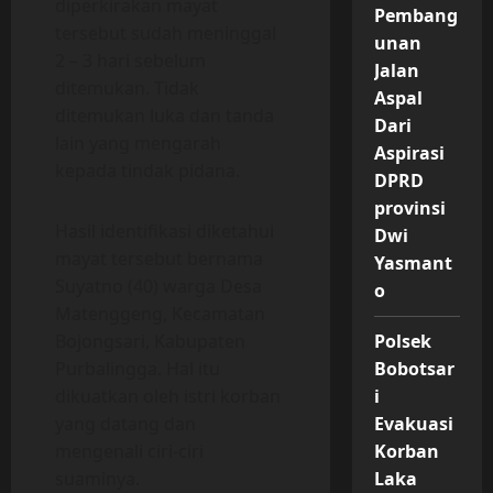
diperkirakan mayat
Pembang
tersebut sudah meninggal
unan
2 – 3 hari sebelum
Jalan
ditemukan. Tidak
Aspal
ditemukan luka dan tanda
Dari
lain yang mengarah
Aspirasi
kepada tindak pidana.
DPRD
provinsi
Hasil identifikasi diketahui
Dwi
mayat tersebut bernama
Yasmant
Suyatno (40) warga Desa
o
Matenggeng, Kecamatan
Bojongsari, Kabupaten
Polsek
Purbalingga. Hal itu
Bobotsar
dikuatkan oleh istri korban
i
yang datang dan
Evakuasi
mengenali ciri-ciri
Korban
suaminya.
Laka