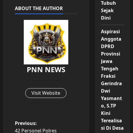
Tubuh
ABOUT THE AUTHOR
Sejak
Dini
Aspirasi
Anggota
DPRD
Provinsi
Jawa
PNN NEWS
Tengah
Fraksi
Administrator
Gerindra
Dwi
Visit Website
Yasmant
View All Posts
o, S.TP
Kini
Terealisa
P
Previous:
si Di Desa
42 Personel Polres