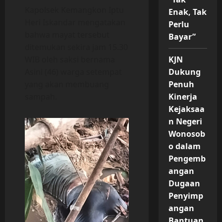
Kapolsek Kemangkon Iptu
Enak, Tak
Heri Iskandar mengatakan
Perlu
bahwa mayat tersebut
Bayar”
ditemukan sekira jam 15.30
WIB oleh saksi bernama
KJN
Asini (46) warga setempat
Dukung
yang akan membuang
Penuh
sampah.
Kinerja
Kejaksaa
n Negeri
Wonosob
o dalam
Pengemb
angan
Dugaan
Penyimp
angan
Bantuan