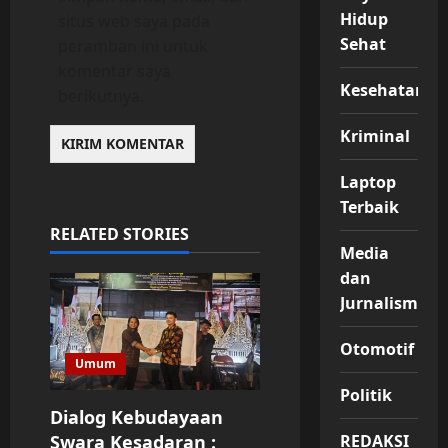
Hidup
situs web saya pada
Sehat
peramban ini untuk
komentar saya
Kesehatan
berikutnya.
Kriminal
Laptop
Terbaik
RELATED STORIES
Media
dan
Jurnalisme
Otomotif
Umum
Politik
Dialog Kebudayaan
REDAKSI
Swara Kesadaran :