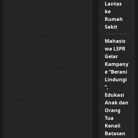
Lantas
ke
“Berdasarkan keterangan
Rumah
keluarganya, sebelum
Sakit
ditemukan meninggal
dunia, korban
Mahasis
meninggalkan rumah
wa LSPR
berpamitan ke sawah pada
Gelar
Minggu (30/6/2024) pagi
Kampany
namun tidak kunjung
e “Berani
pulang,” jelasnya.
Lindungi
”,
Kapolsek menambahkan
Edukasi
setelah mayat berhasil
Anak dan
diidentifikasi, kemudian
Orang
diserahkan kepada pihak
Tua
keluarga untuk
Kenali
dimakamkan.
Batasan