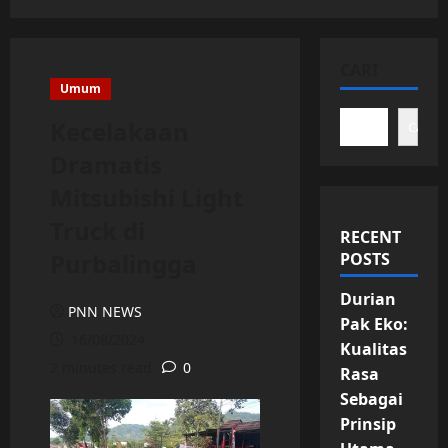
CARI
Umum
Kecelakaan
Cari
Dramatis
Mitsubishi Light
Truck di
RECENT
Purbalingga
POSTS
Durian
PNN NEWS
Pak Eko:
16/08/2024
Kualitas
2 minutes read
0
Rasa
Sebagai
Prinsip