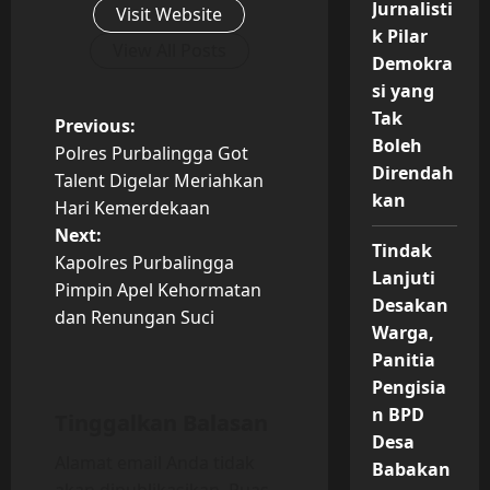
Jurnalisti
Visit Website
k Pilar
View All Posts
Demokra
si yang
Tak
P
Previous:
Boleh
Polres Purbalingga Got
o
Direndah
Talent Digelar Meriahkan
kan
Hari Kemerdekaan
s
Next:
Tindak
t
Kapolres Purbalingga
Lanjuti
Pimpin Apel Kehormatan
Desakan
n
dan Renungan Suci
Warga,
a
Panitia
Pengisia
v
n BPD
Tinggalkan Balasan
Desa
i
Alamat email Anda tidak
Babakan