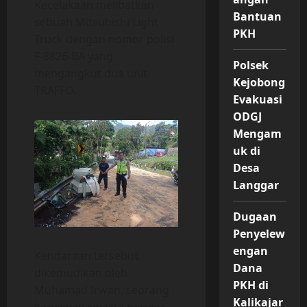
Kecelakaan melibatkan
Bantuan
sebuah Mitsubishi Light
PKH
Truck dengan nomor polisi
F-8826-BA yang
Polsek
mengangkut dua unit
Kejobong
TRAFFO.
Evakuasi
ODGJ
Mengam
uk di
Desa
Langgar
Dugaan
Penyelew
engan
Kendaraan tersebut
Dana
dikemudikan oleh
PKH di
Muhamad Irwan, seorang
Kalikajar