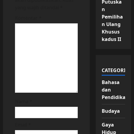
akan dipublikasikan.
Ruas
g
Putuska
yang wajib ditandai
*
n
a
Pemiliha
Komentar
*
n Ulang
t
Khusus
i
kadus II
o
n
CATEGORIES
Bahasa
dan
Pendidikan
Nama
*
Budaya
Gaya
Email
*
Hidup