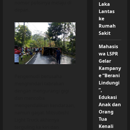
nomor polisinya melaju di
Laka
depan.
Lantas
ke
Rumah
Sakit
Mahasis
wa LSPR
Gelar
Kampany
e “Berani
Pengemudi berusaha
Lindungi
menghindari tabrakan
”,
dengan mengurangi gigi
Edukasi
dan mencoba
Anak dan
mengendalikan kendaraan,
Orang
namun gagal. Mitsubishi
Tua
Light Truck akhirnya
Kenali
terguling ke kiri dan