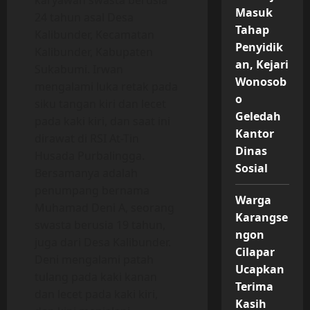
karyawan swasta berusia
Masuk
24 tahun asal Desa
Tahap
Kalibunder, Kecamatan
Penyidik
Kalibunder, Kabupaten
an, Kejari
Sukabumi. Irwan
Wonosob
mengalami luka retak pada
o
siku tangan kiri dan lecet
Geledah
pada kaki kiri, dan saat ini
Kantor
dirawat di RSI At-Tin
Dinas
Husada Purbalingga.
Sosial
Bersamanya adalah
penumpang bernama
Warga
Muhamad Deni A, seorang
Karangse
swasta berusia 19 tahun,
ngon
juga dari Desa Kalibunder.
Cilapar
Deni mengalami patah
Ucapkan
tulang pada kaki kanan
Terima
dan lecet pada kaki kiri,
Kasih