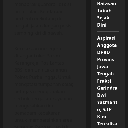
Batasan
menabrak guardrail di sisi
Tubuh
timur jalan. Kendaraan
Sejak
berhenti melintang di
Dini
tengah jalan dengan posisi
samping kiri di bawah.
Aspirasi
Anggota
Kecelakaan ini segera
DPRD
ditangani oleh Polsek
Provinsi
Karangreja, Pos Lantas
Jawa
BBS, dan Unit Lakalantas
Tengah
Polres Purbalingga. Untuk
Fraksi
mengatasi tumpahan solar,
Gerindra
petugas menggunakan
Dwi
serbuk gergajian kayu dan
Yasmant
mengerahkan tim
o, S.TP
pemadam kebakaran
Kini
untuk membersihkan area
Terealisa
tersebut. Pengaturan lalu