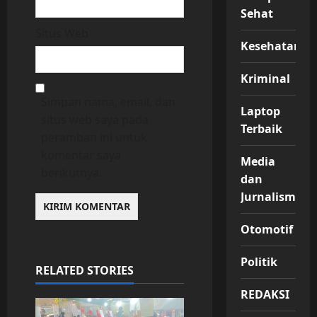
Sehat
Situs Web
Kesehatan
Kriminal
Simpan nama, email, dan
Laptop
situs web saya pada
Terbaik
peramban ini untuk
komentar saya
Media
berikutnya.
dan
Jurnalisme
Otomotif
Politik
RELATED STORIES
REDAKSI