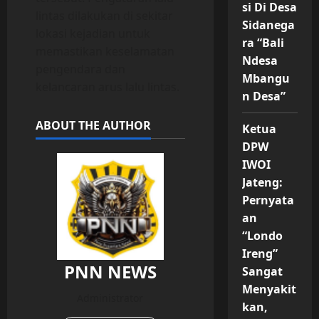
si Di Desa
lintas dilakukan di sekitar
Sidanega
lokasi kejadian untuk
ra “Bali
memastikan keselamatan
Ndesa
pengendara dan
Mbangu
kelancaran arus lalu lintas.
n Desa”
ABOUT THE AUTHOR
Ketua
DPW
IWOI
Jateng:
Pernyata
an
“Londo
Ireng”
PNN NEWS
Sangat
Menyakit
Administrator
kan,