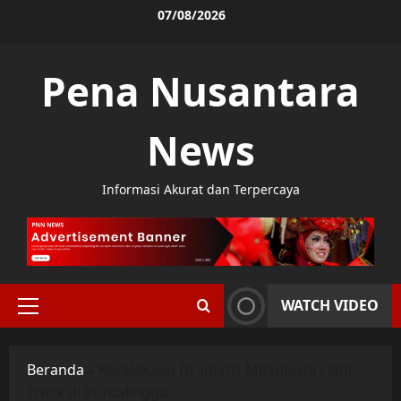
Skip
07/08/2026
to
content
Pena Nusantara
News
Informasi Akurat dan Terpercaya
WATCH VIDEO
Primary
Menu
Beranda
»
Kecelakaan Dramatis Mitsubishi Light
Truck di Purbalingga