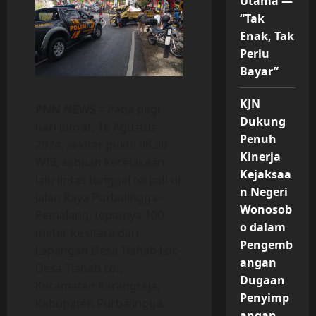
Utama —
“Tak
Enak, Tak
Perlu
Bayar”
KJN
PNN NEWS –
Pada pagi
Dukung
hari Jum’at, 16 Agustus
Penuh
2024, sekitar pukul 08.30
Kinerja
WIB, sebuah kecelakaan
Kejaksaa
lalu lintas tunggal terjadi di
n Negeri
Jalan Raya Purbalingga-
Wonosob
Pemalang, tepatnya 100
o dalam
meter ke utara dari
Pengemb
Lapangan Desa Tlahab Lor,
angan
Desa Tlahab Lor,
Dugaan
Kecamatan Karangreja,
Penyimp
Kabupaten Purbalingga.
angan