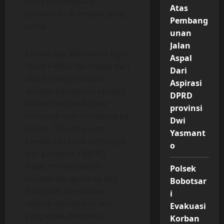
dan kini menjalani
Atas
perawatan di tempat yang
Pembang
sama.
unan
Jalan
Kendaraan Mitsubishi Light
Aspal
Truck F-8826-BA melaju dari
Dari
utara menuju selatan
Aspirasi
dengan kecepatan sedang
DPRD
ketika memasuki jalur
provinsi
menurun dan menikung ke
Dwi
kanan. Tiba-tiba, rem
Yasmant
kendaraan tidak berfungsi
o
dan pengikat TRAFFO
lepas, menyebabkan
Polsek
muatan bergeser ke kiri.
Bobotsar
Pada saat bersamaan,
i
sebuah kendaraan lain
Evakuasi
yang tidak diketahui
Korban