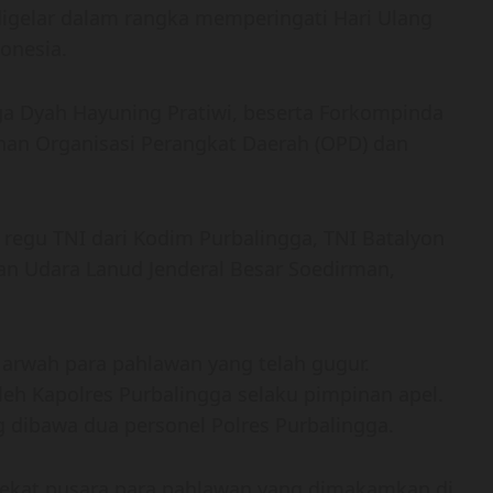
digelar dalam rangka memperingati Hari Ulang
onesia.
ga Dyah Hayuning Pratiwi, beserta Forkompinda
pinan Organisasi Perangkat Daerah (OPD) dan
 regu TNI dari Kodim Purbalingga, TNI Batalyon
n Udara Lanud Jenderal Besar Soedirman,
arwah para pahlawan yang telah gugur.
eh Kapolres Purbalingga selaku pimpinan apel.
dibawa dua personel Polres Purbalingga.
 dekat pusara para pahlawan yang dimakamkan di