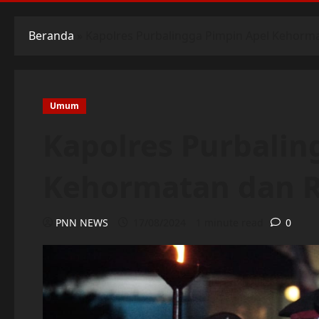
Beranda
»
Kapolres Purbalingga Pimpin Apel Kehorm
Umum
Kapolres Purbalin
Kehormatan dan R
PNN NEWS
17/08/2024
1 minute read
0