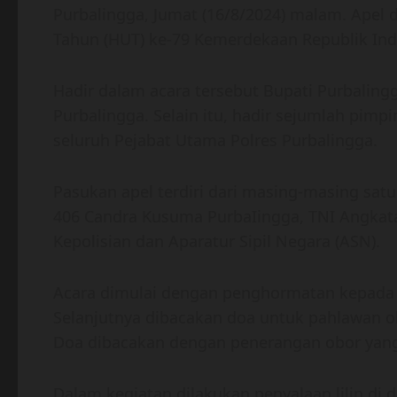
Purbalingga, Jumat (16/8/2024) malam. Apel 
Tahun (HUT) ke-79 Kemerdekaan Republik Ind
Hadir dalam acara tersebut Bupati Purbaling
Purbalingga. Selain itu, hadir sejumlah pim
seluruh Pejabat Utama Polres Purbalingga.
Pasukan apel terdiri dari masing-masing satu
406 Candra Kusuma PurbaIingga, TNI Angkata
Kepolisian dan Aparatur Sipil Negara (ASN).
Acara dimulai dengan penghormatan kepada 
Selanjutnya dibacakan doa untuk pahlawan ol
Doa dibacakan dengan penerangan obor yang 
Dalam kegiatan dilakukan penyalaan lilin di