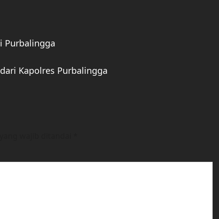
i Purbalingga
a dari Kapolres Purbalingga
yang wajib ditandai
*