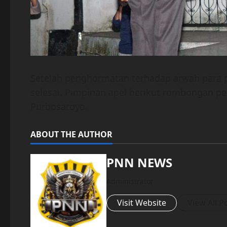
Setelah penghormatan terhadap arwah para 
selesai. Pimpinan apel berikut rombongan 
Purbosaroyo.
ABOUT THE AUTHOR
PNN NEWS
Administrator
Visit Website
View All P