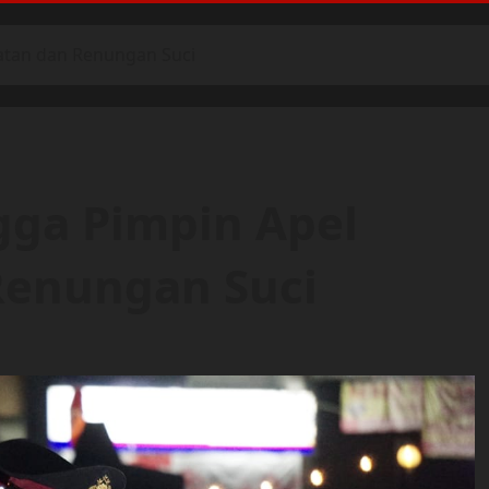
atan dan Renungan Suci
gga Pimpin Apel
enungan Suci