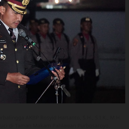
rbalingga AKBP Rosyid Hartanto, S.H., S.I.K., M.H.
uci di Taman Makam Pahlawan Purbosaroyo,