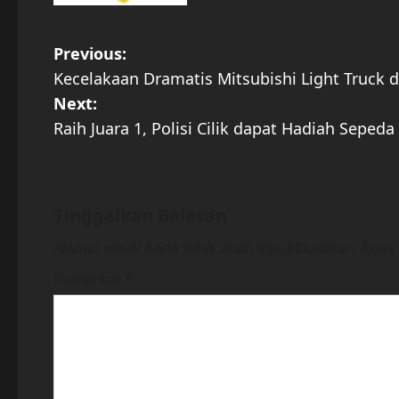
P
Previous:
Kecelakaan Dramatis Mitsubishi Light Truck d
o
Next:
s
Raih Juara 1, Polisi Cilik dapat Hadiah Seped
t
n
Tinggalkan Balasan
a
Alamat email Anda tidak akan dipublikasikan.
Ruas 
v
Komentar
*
i
g
a