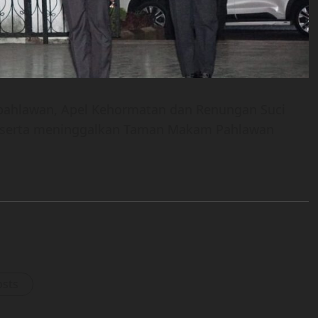
pahlawan, Apel Kehormatan dan Renungan Suci
peserta meninggalkan Taman Makam Pahlawan
osts