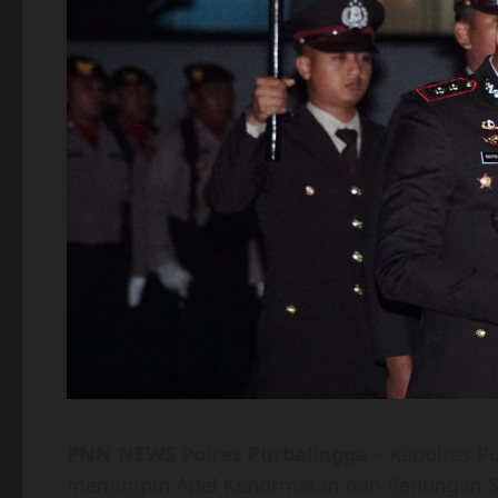
PNN NEWS Polres Purbalingga
– Kapolres Pu
memimpin Apel Kehormatan dan Renungan S