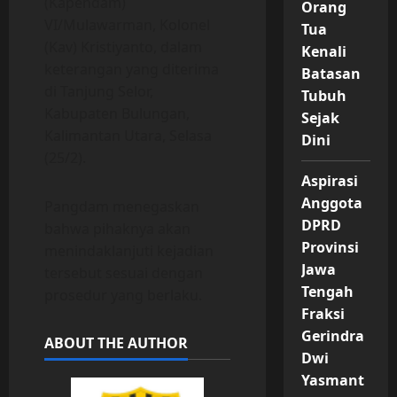
(Kapendam)
Orang
VI/Mulawarman, Kolonel
Tua
(Kav) Kristiyanto, dalam
Kenali
keterangan yang diterima
Batasan
di Tanjung Selor,
Tubuh
Kabupaten Bulungan,
Sejak
Kalimantan Utara, Selasa
Dini
(25/2).
Aspirasi
Anggota
Pangdam menegaskan
DPRD
bahwa pihaknya akan
Provinsi
menindaklanjuti kejadian
Jawa
tersebut sesuai dengan
Tengah
prosedur yang berlaku.
Fraksi
Gerindra
ABOUT THE AUTHOR
Dwi
Yasmant