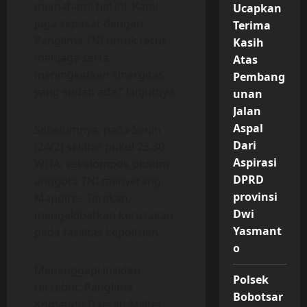
memahami hal ini. Kami
Ucapkan
juga sepakat dengan
Terima
Panglima TNI untuk terus
Kasih
menjaga serta
Atas
meningkatkan sinergitas
Pembang
yang sudah ada,” lanjutnya.
unan
Jalan
Aspal
Sebelumnya, pada Senin
Dari
(24/2) sekitar pukul 23.30
Aspirasi
WITA, sekelompok oknum
DPRD
anggota TNI menyerang
provinsi
Mapolres Tarakan,
Dwi
mengakibatkan kerusakan
Yasmant
pada fasilitas kepolisian.
o
Menanggapi insiden
Polsek
tersebut, Panglima
Bobotsar
Komando Daerah Militer