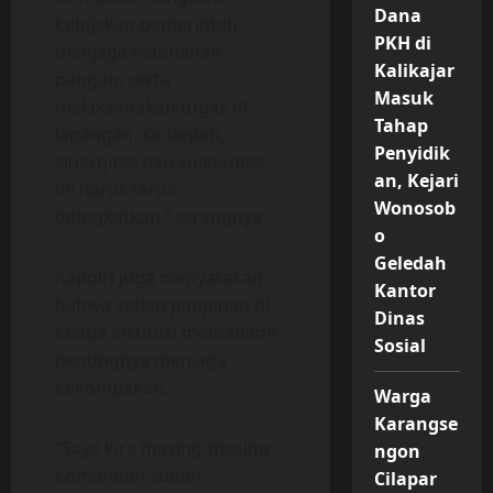
Dana
kebijakan pemerintah,
PKH di
menjaga ketahanan
Kalikajar
pangan, serta
Masuk
melaksanakan tugas di
Tahap
lapangan. Ke depan,
Penyidik
sinergitas dan solidaritas
an, Kejari
ini harus terus
Wonosob
ditingkatkan,” terangnya.
o
Geledah
Kapolri juga menyatakan
Kantor
bahwa setiap pimpinan di
Dinas
kedua institusi memahami
Sosial
pentingnya menjaga
kekompakan.
Warga
Karangse
“Saya kira masing-masing
ngon
komandan sudah
Cilapar