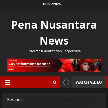
Skip
10/08/2026
to
content
Pena Nusantara
News
Informasi Akurat dan Terpercaya
WATCH VIDEO
Primary
Menu
Beranda
»
Kapolri Tegaskan TNI-Polri Tetap Solid
Usai Insiden Penyerangan Mapolres Tarakan