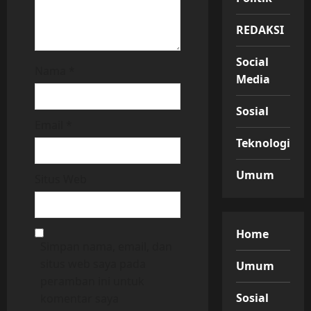
REDAKSI
Social
Nama
*
Media
Sosial
Email
*
Teknologi
Umum
Situs Web
Home
Simpan nama, email, dan
situs web saya pada
Umum
peramban ini untuk
Sosial
komentar saya