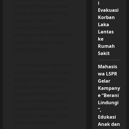
i
(Kodam) VI/Mulawarman
Evakuasi
Mayor Jenderal TNI Rudy
Korban
Rachmat Nugraha
Laka
menyatakan bahwa
Lantas
pihaknya telah memeriksa
ke
sejumlah prajurit yang
Rumah
diduga terlibat.
Sakit
“Memang benar semalam
Mahasis
kami mendapat informasi
wa LSPR
bahwa di Tarakan terjadi
Gelar
insiden antara oknum
Kampany
anggota TNI dengan Polri.
e “Berani
Namun, ini masih dalam
Lindungi
tahap pemeriksaan,” ujar
”,
Pangdam melalui Kepala
Edukasi
Penerangan Kodam
Anak dan