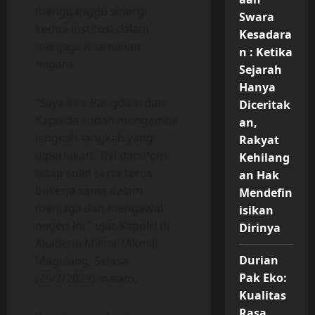
mengganggu sinergi
Swara
kedua institusi dalam
Kesadara
menjaga keamanan
n : Ketika
negara.
Sejarah
Hanya
“Saya kira Pangdam dan
Diceritak
Kapolda sudah mengambil
an,
langkah-langkah yang
Rakyat
diperlukan. TNI dan Polri
Kehilang
tetap solid serta terus
an Hak
bekerja sama dalam
Mendefin
menjaga dan mengawal
isikan
negeri ini,” ujar Kapolri di
Dirinya
Akademi Militer (Akmil)
Durian
Magelang, Selasa
Pak Eko:
(25/2/2025) malam.
Kualitas
Rasa