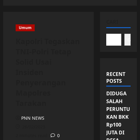
CARI
Umum
Kapolri Tegaskan
Cari
TNI-Polri Tetap
Solid Usai
Insiden
RECENT
Penyerangan
POSTS
Mapolres
DIDUGA
Tarakan
SALAH
PERUNTU
KAN BKK
PNN NEWS
Rp100
26/02/2025
JUTA DI
2 minutes read
0