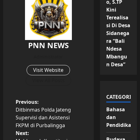
o, S.TP
Kini
Terealisa
si Di Desa
Sidanega
ra “Bali
PNN NEWS
Ndesa
Mbangu
Administrator
n Desa”
Visit Website
View All Posts
CATEGORIES
P
Previous:
Bahasa
Ditbinmas Polda Jateng
o
dan
Supervisi dan Asistensi
Pendidikan
FKPM di Purbalingga
s
Next:
Budaya