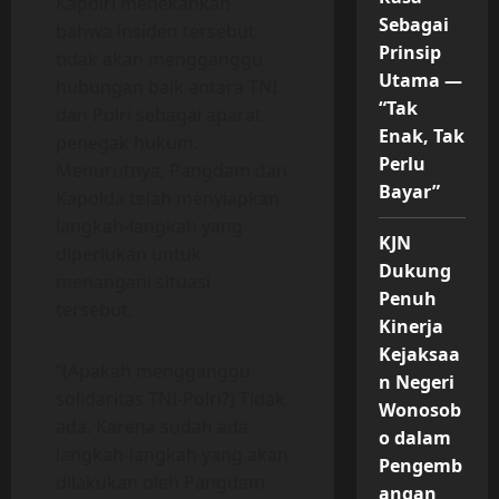
Kapolri menekankan
Sebagai
bahwa insiden tersebut
Prinsip
tidak akan mengganggu
Utama —
hubungan baik antara TNI
“Tak
dan Polri sebagai aparat
Enak, Tak
penegak hukum.
Perlu
Menurutnya, Pangdam dan
Bayar”
Kapolda telah menyiapkan
langkah-langkah yang
KJN
diperlukan untuk
Dukung
menangani situasi
Penuh
tersebut.
Kinerja
Kejaksaa
“(Apakah mengganggu
n Negeri
solidaritas TNI-Polri?) Tidak
Wonosob
ada. Karena sudah ada
o dalam
langkah-langkah yang akan
Pengemb
dilakukan oleh Pangdam
angan