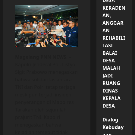
DESA
KERADEN
AN,
ANGGAR
AN
REHABILI
TASI
BALAI
Magelang PNN NEWS
. –
DESA
Kapolri Jenderal Pol. Listyo
MALAH
Sigit Prabowo menegaskan
JADI
bahwa solidaritas antara
RUANG
TNI dan Polri tetap terjaga
DINAS
meskipun terjadi insiden
KEPALA
penyerangan di Mapolres
DESA
Tarakan oleh sejumlah
prajurit TNI. Kapolri
Dialog
menegaskan bahwa
Kebuday
kejadian tersebut tidak
aan