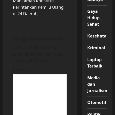
t
Mahkamah Konstitusi
Perintahkan Pemilu Ulang
n
Gaya
di 24 Daerah,
Hidup
a
Sehat
v
Kesehatan
Tinggalkan Balasan
i
Alamat email Anda tidak
Kriminal
akan dipublikasikan.
Ruas
g
Laptop
yang wajib ditandai
*
a
Terbaik
Komentar
*
t
Media
dan
i
Jurnalisme
o
Otomotif
n
Politik