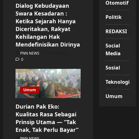
Otomotif
Dialog Kebudayaan
Swara Kesadaran :
Politik
Ketika Sejarah Hanya
Diceritakan, Rakyat
REDAKSI
Kehilangan Hak
Mendefinisikan Dirinya
Social
Media
PNN NEWS
09/08/2026
0
Sosial
Teknologi
Umum
Umum
Durian Pak Eko:
Kualitas Rasa Sebagai
Prinsip Utama — “Tak
Enak, Tak Perlu Bayar”
PNN NEWS
06/08/2026