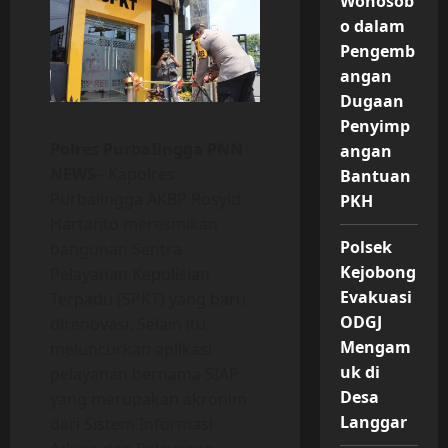
Wonosob
o dalam
Pengemb
angan
Dugaan
Penyimp
Polres PurbaIingga PNN
angan
NEWS
– Kapolres
Bantuan
Purbalingga AKBP Rosyid
PKH
Hartanto meresmikan
Polsek
bangunan Sentra
Kejobong
Pelayanan Kepolisian
Evakuasi
Terpadu (SPKT) yang baru
ODGJ
direnovasi. Selain itu,
Mengam
meluncurkan aplikasi
uk di
pelayanan bernama SIAP
Desa
yang merupakan akronim
Langgar
dari Sistem Informasi