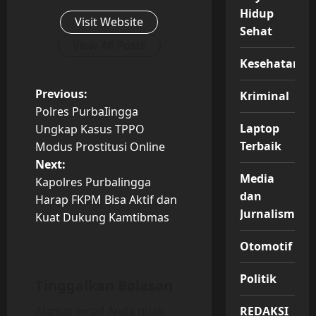
Hidup
Visit Website
Sehat
View All Posts
Kesehatan
P
Previous:
Kriminal
Polres PurbaIingga
o
Laptop
Ungkap Kasus TPPO
Terbaik
Modus Prostitusi Online
s
Next:
Media
t
Kapolres Purbalingga
dan
Harap FKPM Bisa Aktif dan
n
Jurnalisme
Kuat Dukung Kamtibmas
a
Otomotif
v
Politik
Tinggalkan Balasan
i
Alamat email Anda tidak
REDAKSI