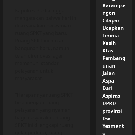
Karangse
Kapolres Purbalingga
ngon
mengatakan bahwa hari ini
Cilapar
dilaksanakan peresmian
Ucapkan
ruang SPKT yang baru.
Terima
Ruang SPKT ini bukan
Kasih
bangunan baru, namun
Atas
telah direnovasi agar
Pembang
memenuhi standar
unan
pelayanan untuk
Jalan
masyarakat.
Aspal
Dari
“Harapannya ruang SPKT
Aspirasi
bisa menjadi ruang
DPRD
pelayanan yang nyaman
provinsi
bagi masyarakat. Ruang
Dwi
SPKT ini dilengkapi ruang
Yasmant
gelar perkara, ruang
o