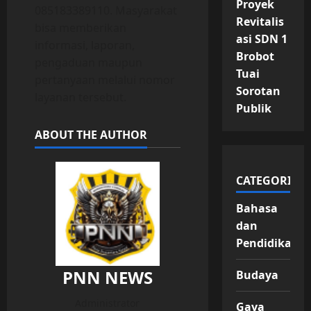
Proyek
085183389110. Masyarakat
Revitalis
bisa memberikan
asi SDN 1
informasi, laporan,
Brobot
pengaduan maupun
Tuai
pertanyaan melalui nomor
Sorotan
layanan tersebut.
Publik
ABOUT THE AUTHOR
CATEGORIES
Bahasa
dan
Pendidikan
PNN NEWS
Budaya
Administrator
Gaya