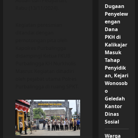
Aduan dan Pelayanan,
Dugaan
Rabu (13/11/2024).
Penyelew
engan
Kegiatan peresmian
Dana
ditandai dengan
PKH di
pemotongan pita oleh
Kalikajar
Kapolres Purbalingga
Masuk
didampingi Ketua FKUB
Tahap
Purbalingga KH Nurkholis
Penyidik
Masrur. Kegiatan dihadiri
an, Kejari
oleh pejabat utama Polres
Wonosob
Purbalingga di ruang SPKT.
o
Geledah
Kantor
Dinas
Sosial
Warga