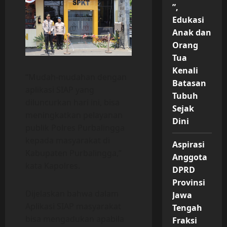
”,
Edukasi
Anak dan
Orang
Tua
Kenali
“Mudah-mudahan dengan
Batasan
aplikasi SIAP yang
Tubuh
diluncurkan hari ini, bisa
Sejak
meningkatkan pelayanan
Dini
publik Polres Purbalingga
kepada masyarakat di
Aspirasi
Kabupaten Purbalingga,”
Anggota
kata Kapolres.
DPRD
Provinsi
Dijelaskan bahwa dalam
Jawa
Aplikasi SIAP masyarakat
Tengah
bisa mengadukan apabila
Fraksi