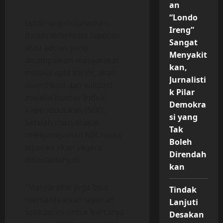
an
“Londo
Lebih lanjut dijelaskan,
Ireng”
dalam informasi, laporan
Sangat
atau aduan yang
Menyakit
disampaikan masyarakat
kan,
melalui aplikasi ini, akan
Jurnalisti
diverifikasi dan validasi
k Pilar
melalui Nomor Induk
Demokra
Kependudukan (NIK).
si yang
Setelah masyarakat
Tak
menyampaikan NIK maka
Boleh
laporan akan segera
Direndah
ditindaklanjuti.
kan
“Masyarakat juga bisa
Tindak
memanfaatkan layanan
Lanjuti
aplikasi ini untuk bertanya
Desakan