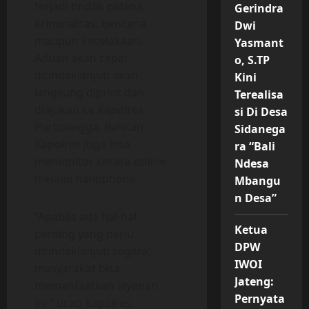
terjadi tindak pidana,
Gerindra
kriminalitas, bencana
Dwi
maupun kecelakaan.
Yasmant
Aduan akan cepat
o, S.TP
ditindaklanjuti akan
Kini
langsung diprint dan
Terealisa
diajukan ke Kapolres
si Di Desa
Purbalingga. Bahkan
Sidanega
Kapolres juga bisa
ra “Bali
memonitor secara online
Ndesa
melalui handphone.
Mbangu
n Desa”
“Apabila ada hal-hal
Ketua
penting yang perlu
DPW
ditindaklanjuti segera,
IWOI
masyarakat bisa
Jateng:
memanfaatkan layanan
Pernyata
ini,” ucap Kapolres.