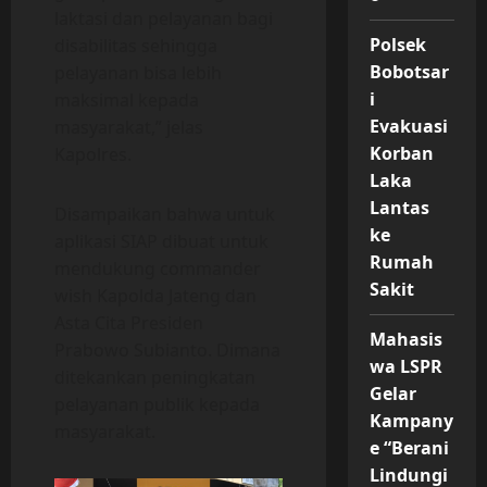
laktasi dan pelayanan bagi
Polsek
disabilitas sehingga
Bobotsar
pelayanan bisa lebih
i
maksimal kepada
Evakuasi
masyarakat,” jelas
Korban
Kapolres.
Laka
Lantas
Disampaikan bahwa untuk
ke
aplikasi SIAP dibuat untuk
Rumah
mendukung commander
Sakit
wish Kapolda Jateng dan
Asta Cita Presiden
Mahasis
Prabowo Subianto. Dimana
wa LSPR
ditekankan peningkatan
Gelar
pelayanan publik kepada
Kampany
masyarakat.
e “Berani
Lindungi