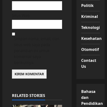
Politik
Situs Web
Kriminal
Teknologi
Kesehatan
Simpan nama, email, dan
situs web saya pada
Otomotif
peramban ini untuk
komentar saya
Contact
berikutnya.
Us
Bahasa
RELATED STORIES
dan
Pendidikan