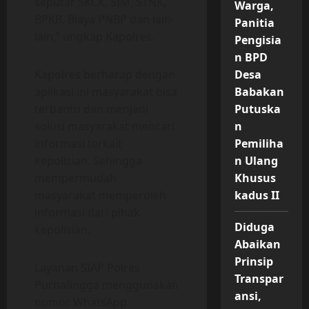
seputar SKCK, SIM, STNK,
Warga,
BPKB, Biaya PNBP dan lain-
Panitia
lain,” ungkap Kapolres.
Pengisia
n BPD
Kapolres berharap dengan
Desa
aplikasi ini masyarakat bisa
Babakan
terbantu dan menjadi
Putuska
solusi masyarakat mencari
n
informasi terkait
Pemiliha
kepolisian. Sehingga
n Ulang
mempermudah
Khusus
masyarakat memperoleh
kadus II
informasi dari pihak
Diduga
kepolisian.
Abaikan
Prinsip
Layanan SIAP Polres
Transpar
PurbaIingga menggunakan
ansi,
nomor WhatsApp