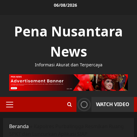
Skip
06/08/2026
to
content
Pena Nusantara
News
Informasi Akurat dan Terpercaya
WATCH VIDEO
Primary
Menu
Beranda
»
Kapolres Purbalingga Resmikan Ruang
SPKT dan Luncurkan Aplikasi SIAP