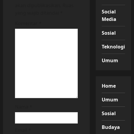
akan dipublikasikan.
Ruas
g
Social
yang wajib ditandai
*
a
Media
Komentar
*
t
Sosial
i
Teknologi
o
Umum
n
Home
Umum
Nama
*
Sosial
Budaya
Email
*