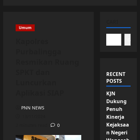
CARI
Umum
Kapolres
Cari
Purbalingga
Resmikan Ruang
SPKT dan
RECENT
Luncurkan
POSTS
Aplikasi SIAP
KJN
Dukung
PNN NEWS
Penuh
13/11/2024
Kinerja
Kejaksaa
2 minutes read
0
n Negeri