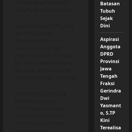
dengan anggota seperti
Batasan
yang hadir pada supervisi.
Tubuh
Sejak
Dini
“Saya berharap FKPM yang
ada di Kelurahan
Aspirasi
Kembaran Kulon bisa
Anggota
bekerja sama dengan
DPRD
pihak kepolisian sehingga
Provinsi
bisa menambah keamanan
Jawa
dan ketertiban di wilayah
Tengah
Kembaran Kulon,” ucapnya.
Fraksi
Gerindra
Joko Priyanto berharap
Dwi
FKPM yang sudah
Yasmant
terbentuk di Kelurahan
o, S.TP
Kembaran Kulon bisa
Kini
diketahui masyarakat.
Terealisa
Sehingga bisa