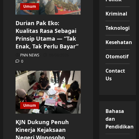
Umum
Kriminal
Durian Pak Eko:
Teknologi
Kualitas Rasa Sebagai
Prinsip Utama — “Tak
Kesehatan
Enak, Tak Perlu Bayar”
PNN NEWS
06/08/2026
Otomotif
0
Contact
Us
Umum
Bahasa
dan
KJN Dukung Penuh
Pendidikan
Kinerja Kejaksaan
Negeri Wonosobo