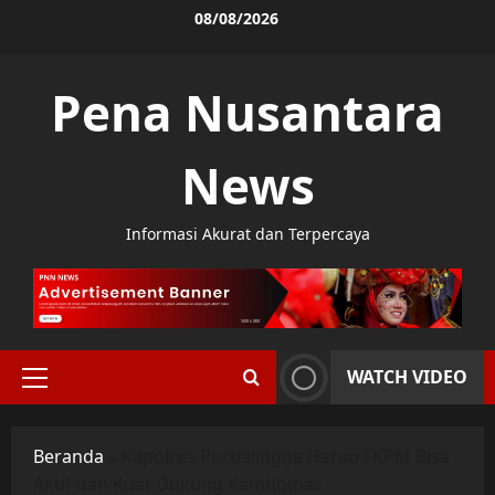
Skip
08/08/2026
to
content
Pena Nusantara
News
Informasi Akurat dan Terpercaya
WATCH VIDEO
Primary
Menu
Beranda
»
Kapolres Purbalingga Harap FKPM Bisa
Aktif dan Kuat Dukung Kamtibmas