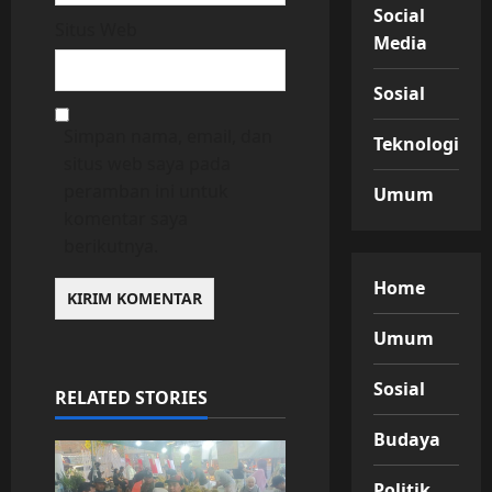
Social
Situs Web
Media
Sosial
Simpan nama, email, dan
Teknologi
situs web saya pada
peramban ini untuk
Umum
komentar saya
berikutnya.
Home
Umum
Sosial
RELATED STORIES
Budaya
Politik