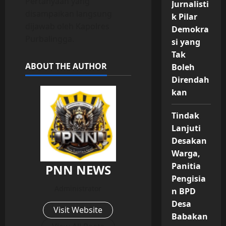
Pertanyaan yang
Jurnalisti
disampaikan langsung
k Pilar
dijawab oleh Kapolres
Demokra
Purbalingga.
si yang
Tak
ABOUT THE AUTHOR
Boleh
Direndah
kan
Tindak
Lanjuti
Desakan
Warga,
Panitia
PNN NEWS
Pengisia
Administrator
n BPD
Desa
Visit Website
Babakan