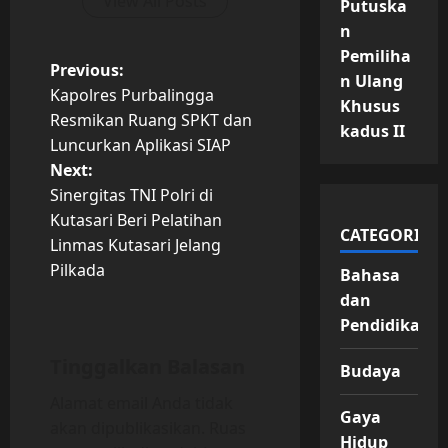
View All Posts
Putuska
n
Pemiliha
P
Previous:
n Ulang
Kapolres Purbalingga
Khusus
o
Resmikan Ruang SPKT dan
kadus II
Luncurkan Aplikasi SIAP
s
Next:
t
Sinergitas TNI Polri di
Kutasari Beri Pelatihan
CATEGORIES
n
Linmas Kutasari Jelang
Pilkada
Bahasa
a
dan
v
Pendidikan
i
Tinggalkan Balasan
Budaya
Alamat email Anda tidak
g
Gaya
akan dipublikasikan.
Ruas
Hidup