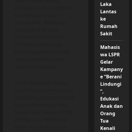
seperti sekarang ini
Laka
diharapkan bisa berperan
Lantas
sebagai pemersatu
ke
masyarakat. Walaupun
Rumah
masyarakat di desa
Sakit
berbeda pilihan politik,
FKPM bisa mencegah
Mahasis
terjadinya permasalahan
wa LSPR
maupun konflik sosial
Gelar
dalam masyarakat.
Kampany
e “Berani
Lurah Kembaran Kulon,
Lindungi
Joko Priyanto mendukung
”,
sepenuhnya pembentukan
Edukasi
Forum Kemitraan Polisi
Anak dan
Masyarakat. Seperti FKPM
Orang
di Kelurahan Kembaran
Tua
Kulon sudah terbentuk,
Kenali