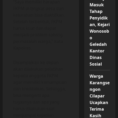
“Saya memiliki harapan
Masuk
FKPM di tingkat desa dan
Tahap
kelurahan bisa diaktifkan.
Penyidik
Setelah terbentuk, FKPM
an, Kejari
harus kuat dan dapat
Wonosob
menjadi problem solving
o
permasalah warga,” kata
Geledah
Kapolres.
Kantor
Dinas
Disampaikan ke depan
Sosial
akan dilakukan pelatihan
kepada anggota FKPM
Warga
agar memiliki kemampuan
Karangse
dan kredibilitas. Sehingga,
ngon
bisa mengerti apa
Cilapar
tugasnya dan apa yang
Ucapkan
harus dilakukan saat
Terima
menjumpai kejadian
Kasih