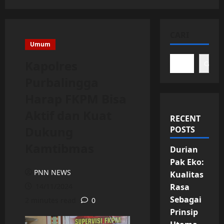
CARI
Umum
Kapolres
Cari
Purbalingga
Harap FKPM Bisa
Aktif dan Kuat
RECENT
Dukung
POSTS
Kamtibmas
Durian
Pak Eko:
PNN NEWS
Kualitas
14/11/2024
Rasa
Sebagai
2 minutes read
0
Prinsip