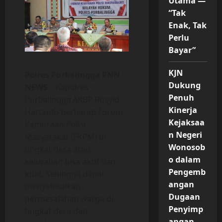
Utama —
“Tak
Enak, Tak
Perlu
Bayar”
KJN
Polres Purbalingga PNN
Dukung
NEWS
– Kapolres
Penuh
Purbalingga AKBP Rosyid
Kinerja
Hartanto berharap Forum
Kejaksaa
Kemitraan Polisi
n Negeri
Masyarakat (FKPM) di
Wonosob
tingkat desa atau
o dalam
kelurahan bisa aktif dan
Pengemb
kuat. Sehingga dapat
angan
menyelesaikan
Dugaan
permasalahan warga di
Penyimp
tingkat desa dan
angan