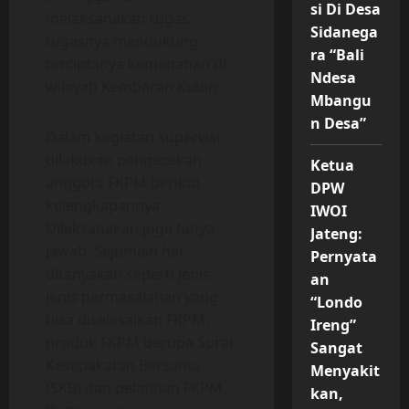
si Di Desa
melaksanakan tugas-
Sidanega
tugasnya mendukung
ra “Bali
terciptanya kemananan di
Ndesa
wilayah Kembaran Kulon.
Mbangu
n Desa”
Dalam kegiatan supervisi
dilakukan pengecekan
Ketua
anggota FKPM berikut
DPW
kelengkapannya.
IWOI
Dilaksanakan juga tanya
Jateng:
jawab. Sejumlah hal
Pernyata
ditanyakan seperti jenis-
an
jenis permasalahan yang
“Londo
bisa diselesaikan FKPM,
Ireng”
produk FKPM berupa Surat
Sangat
Kesepakatan Bersama
Menyakit
(SKB) dan pelatihan FKPM.
kan,