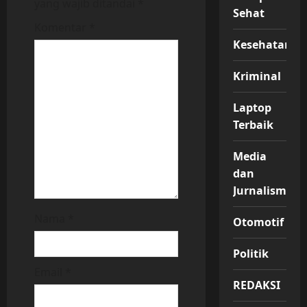
a
yang wajib ditandai
*
Sehat
t
Komentar
*
Kesehatan
i
Kriminal
o
Laptop
n
Terbaik
Media
dan
Jurnalisme
Nama
*
Otomotif
Politik
Email
*
REDAKSI