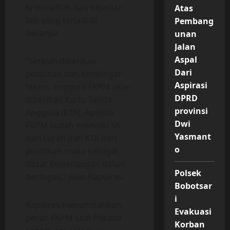
kriminalitas dan kejadian
Atas
lain yang terjadi di
Pembang
desanya.
unan
Jalan
Aspal
“Setelah diberikan
Dari
pelatihan dan bimbingan
Aspirasi
teknis, anggota FKPM akan
DPRD
diberikan Kartu Tanda
provinsi
Anggota (KTA). Apabila
Dwi
FKPM sudah memiliki SK
Yasmant
dari Lurah dan KTA dari
o
pelatihan maka sebagai
dasar kewenangan dalam
Polsek
bertugas,” jelas Kapolres.
Bobotsar
i
Kapolres menambahkan,
Evakuasi
peran FKPM saat Pilkada
Korban