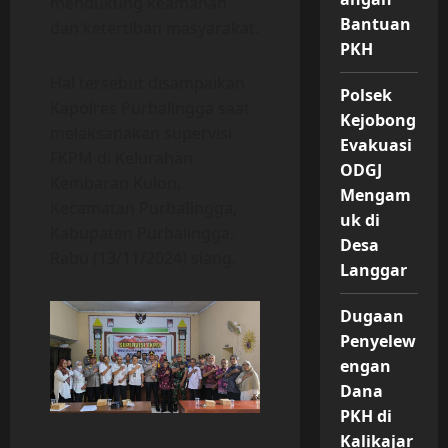
mendukung keamanan
Bantuan
dan ketertiban masyarakat.
PKH
Hal tersebut disampaikan
Polsek
Kapolres Purbalingga saat
Kejobong
melaksanakan supervisi
Evakuasi
FKPM di Kelurahan
ODGJ
Kembaran Kulon,
Mengam
Kecamatan PurbaIingga,
uk di
Kabupaten Purbalingga,
Desa
Rabu (13/11/2024) siang.
Langgar
Dugaan
Penyelew
engan
Dana
PKH di
Kalikajar