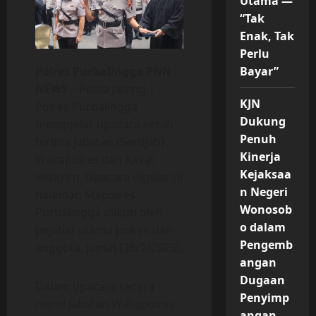
Utama —
“Tak
Enak, Tak
Perlu
Polres PurbaIingga PNN
Bayar”
NEWS
– Polda Jateng |
KJN
Polres Purbalingga
Dukung
menggelar upacara serah
Penuh
terima jabatan (Sertijab)
Kinerja
Wakapolres dan Kasat
Kejaksaa
Reskrim. Upacara digelar di
n Negeri
halaman Mapolres
Wonosob
Purbalingga diikuti oleh
o dalam
pejabat utama polres dan
Pengemb
anggota, Jumat (28/2/2025).
angan
Dugaan
Dalam upacara secara
Penyimp
resmi jabatan Wakapolres
angan