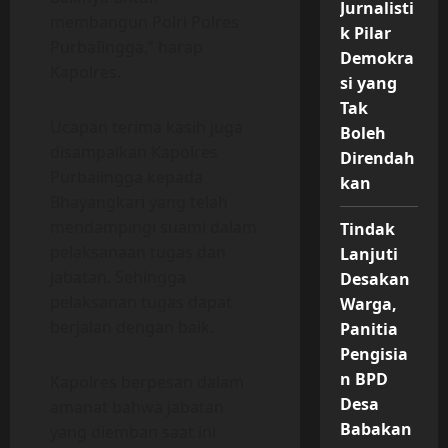
Jurnalisti
membangun Polri Polres
k Pilar
PurbaIingga,” harap
Demokra
Kapolres.
si yang
Tak
Ucapan terima kasih juga
Boleh
disampaikan Kapolres
Direndah
Purbalingga kepada
kan
Bhayangkari yang telah
mendampingi suami dalam
Tindak
pelaksanaan tugas dan
Lanjuti
jabatan. Sehingga
Desakan
pelaksanan tugas dapat
Warga,
berjalan dengan baik.
Panitia
Pengisia
n BPD
Kapolres berpesan dalam
Desa
amanat bahwa jabatan
Babakan
yang diemban saat ini