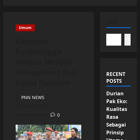
CARI
Umum
Kapolres
Cari
Purbalingga
Pimpin Sertijab
Wakapolres dan
RECENT
Kasat Reskrim
POSTS
Durian
PNN NEWS
Pak Eko:
28/02/2025
Kualitas
2 minutes read
0
Rasa
Sebagai
Prinsip