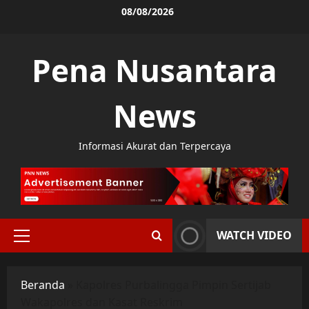
Skip
08/08/2026
to
content
Pena Nusantara
News
Informasi Akurat dan Terpercaya
WATCH VIDEO
Primary
Menu
Beranda
»
Kapolres Purbalingga Pimpin Sertijab
Wakapolres dan Kasat Reskrim