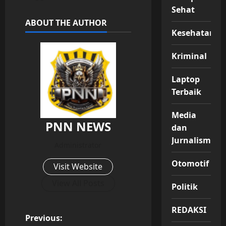
Sehat
ABOUT THE AUTHOR
Kesehatan
Kriminal
Laptop
Terbaik
Media
PNN NEWS
dan
Jurnalisme
Administrator
Otomotif
Visit Website
View All Posts
Politik
REDAKSI
P
Previous: