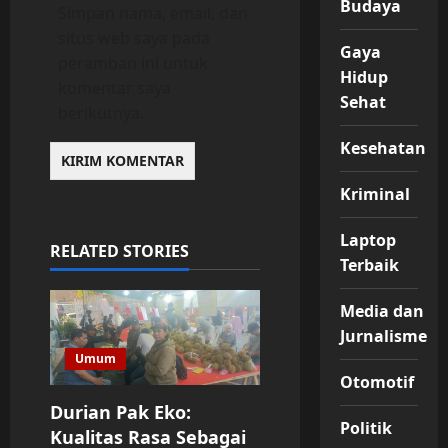
Budaya
Simpan nama, email, dan
situs web saya pada
Gaya
peramban ini untuk
Hidup
komentar saya
Sehat
berikutnya.
Kesehatan
Kriminal
Laptop
RELATED STORIES
Terbaik
Media dan
Jurnalisme
Umum
Otomotif
Durian Pak Eko:
Politik
Kualitas Rasa Sebagai