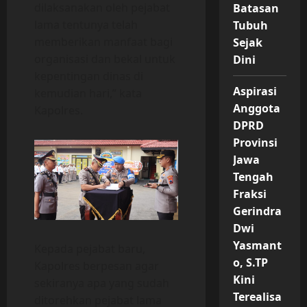
dilaksanakan oleh pejabat
Batasan
lama tentunya telah
Tubuh
memberikan manfaat bagi
Sejak
organisasi dan bekal untuk
Dini
kepentingan dinas di
Aspirasi
kemudian hari,” kata
Anggota
Kapolres.
DPRD
Provinsi
Jawa
Tengah
Fraksi
Gerindra
Dwi
Yasmant
Kepada pejabat baru,
o, S.TP
Kapolres berpesan agar
Kini
sekiranya apa yang sudah
Terealisa
ditorehkan pejabat lama