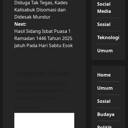
Diduga Tak Tegas, Kades
Social
o
Kalisabuk Disomasi dan
Media
Didesak Mundur
s
Next:
Sosial
t
Hasil Sidang Isbat Puasa 1
Teknologi
Ramadan 1446 Tahun 2025
n
Jatuh Pada Hari Sabtu Esok
Umum
a
v
Tinggalkan Balasan
Home
i
Alamat email Anda tidak
Umum
akan dipublikasikan.
Ruas
g
yang wajib ditandai
*
Sosial
a
Komentar
*
Budaya
t
Politik