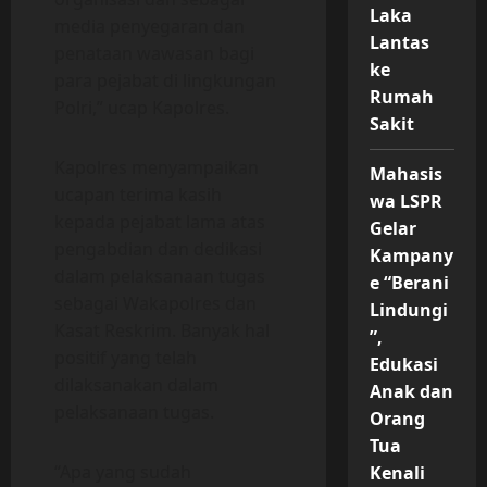
Laka
media penyegaran dan
Lantas
penataan wawasan bagi
ke
para pejabat di lingkungan
Rumah
Polri,” ucap Kapolres.
Sakit
Kapolres menyampaikan
Mahasis
ucapan terima kasih
wa LSPR
kepada pejabat lama atas
Gelar
pengabdian dan dedikasi
Kampany
dalam pelaksanaan tugas
e “Berani
sebagai Wakapolres dan
Lindungi
Kasat Reskrim. Banyak hal
”,
positif yang telah
Edukasi
dilaksanakan dalam
Anak dan
pelaksanaan tugas.
Orang
Tua
“Apa yang sudah
Kenali