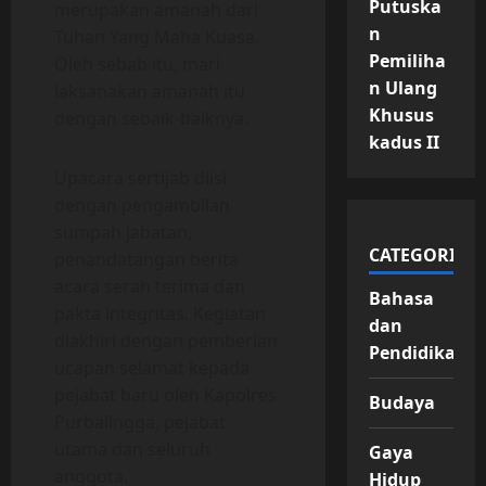
Putuska
merupakan amanah dari
n
Tuhan Yang Maha Kuasa.
Pemiliha
Oleh sebab itu, mari
n Ulang
laksanakan amanah itu
Khusus
dengan sebaik-baiknya.
kadus II
Upacara sertijab diisi
dengan pengambilan
sumpah jabatan,
CATEGORIES
penandatangan berita
acara serah terima dan
Bahasa
pakta integritas. Kegiatan
dan
diakhiri dengan pemberian
Pendidikan
ucapan selamat kepada
pejabat baru oleh Kapolres
Budaya
Purbalingga, pejabat
utama dan seluruh
Gaya
anggota.
Hidup