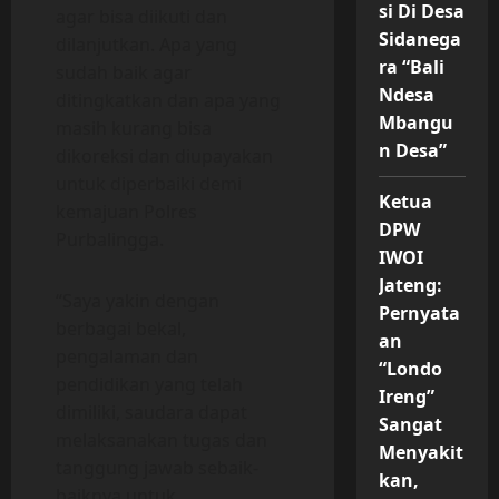
si Di Desa
agar bisa diikuti dan
Sidanega
dilanjutkan. Apa yang
ra “Bali
sudah baik agar
Ndesa
ditingkatkan dan apa yang
Mbangu
masih kurang bisa
n Desa”
dikoreksi dan diupayakan
untuk diperbaiki demi
Ketua
kemajuan Polres
DPW
Purbalingga.
IWOI
Jateng:
“Saya yakin dengan
Pernyata
berbagai bekal,
an
pengalaman dan
“Londo
pendidikan yang telah
Ireng”
dimiliki, saudara dapat
Sangat
melaksanakan tugas dan
Menyakit
tanggung jawab sebaik-
kan,
baiknya untuk