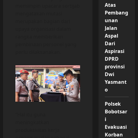
Atas
memimpin upacara sertijab
Pembang
mengatakan mutasi
unan
merupakan bagian dari
Jalan
upaya organisasi dalam
Aspal
rangka memberikan
Dari
pembinaan personel yang
Aspirasi
perlu dilaksanakan.
DPRD
provinsi
Dwi
Yasmant
o
Polsek
Bobotsar
“Hal itu guna
i
meningkatkan
Evakuasi
produktivitas kerja
Korban
organisasi dan sebagai