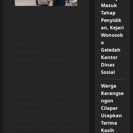
Masuk
Tahap
Sedangkan jabatan Kasat
Penyidik
Reskrim Polres
an, Kejari
PurbaIingga
Wonosob
diserahterimakan dari AKP
o
Aris Setiyanto, S.I.K., M.H.
Geledah
kepada AKP Siswanto, S.H.,
Kantor
M.M. yang sebelumnya
Dinas
menjabat sebagai Kanit 2
Sosial
Satreskrim Polresta
Cilacap. AKP Aris
Warga
selanjutnya menjabat
Karangse
sebagai Sespri Spripim
ngon
Polda Jateng.
Cilapar
Ucapkan
Terima
Kapolres Purbalingga AKBP
Kasih
Achmad Akbar yang