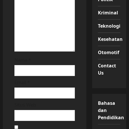
i
o
Kriminal
n
Teknologi
Kesehatan
Otomotif
Nama
*
Contact
Us
Email
*
Bahasa
Situs Web
dan
Pendidikan