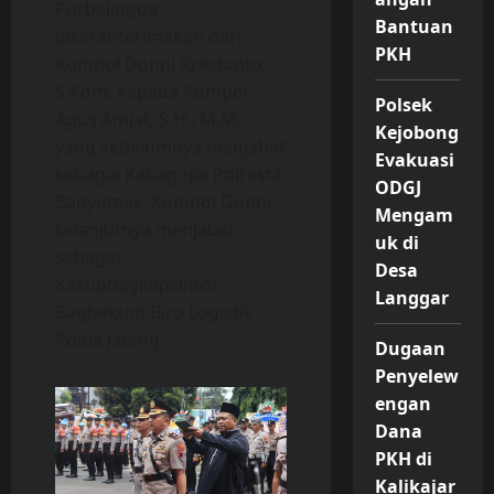
Purbalingga
Bantuan
diserahterimakan dari
PKH
Kompol Donni Krestanto,
S.Kom. kepada Kompol
Polsek
Agus Amjat, S.H., M.M.
Kejobong
yang sebelumnya menjabat
Evakuasi
sebagai Kabagops Polresta
ODGJ
Banyumas. Kompol Donni
Mengam
selanjutnya menjabat
uk di
sebagai
Desa
Kasubbagkapsintor
Langgar
Bagbekum Biro Logistik
Polda Jateng.
Dugaan
Penyelew
engan
Dana
PKH di
Kalikajar