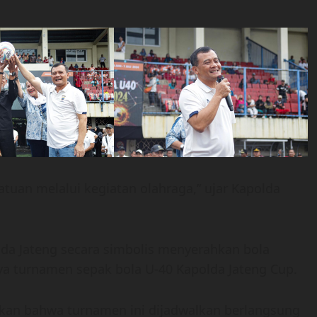
tuan melalui kegiatan olahraga,” ujar Kapolda
lda Jateng secara simbolis menyerahkan bola
a turnamen sepak bola U-40 Kapolda Jateng Cup.
skan bahwa turnamen ini dijadwalkan berlangsung