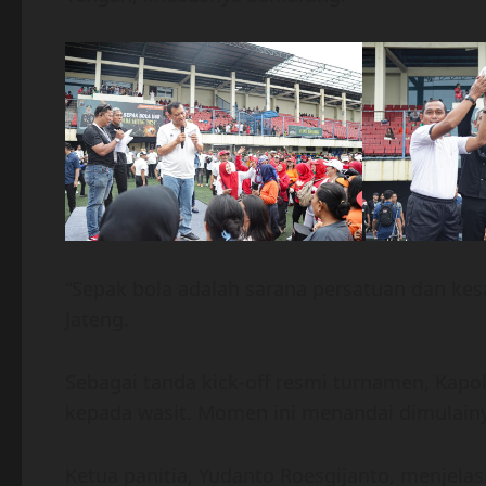
“Sepak bola adalah sarana persatuan dan kesa
Jateng.
Sebagai tanda kick-off resmi turnamen, Kapo
kepada wasit. Momen ini menandai dimulainy
Ketua panitia, Yudanto Roesgijanto, menjela