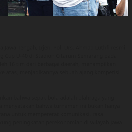
 Jawa Tengah, Irjen. Pol. Drs. Ahmad Luthfi resmi
 Cup U-40 di Stadion Citarum Semarang pada
 oleh 16 tim dari berbagai daerah, menampilkan
ke atas, menjadikannya sebuah ajang kompetisi
kan bahwa sepak bola adalah olahraga yang
 Ia menyatakan bahwa turnamen ini bukan hanya
arana untuk mempererat komunikasi, rasa
kung peningkatan perekonomian di wilayah Jawa