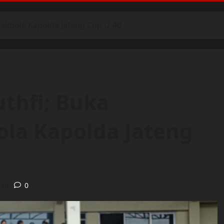
pakbola Kapolda Jateng Cup U-40
uthfi; Buka
la Kapolda Jateng
ead
0