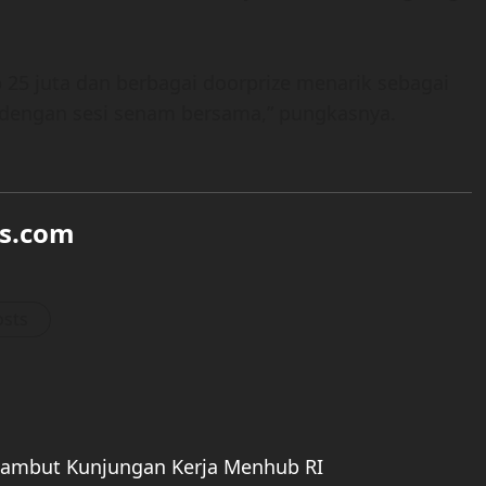
 25 juta dan berbagai doorprize menarik sebagai
i dengan sesi senam bersama,” pungkasnya.
s.com
osts
Sambut Kunjungan Kerja Menhub RI