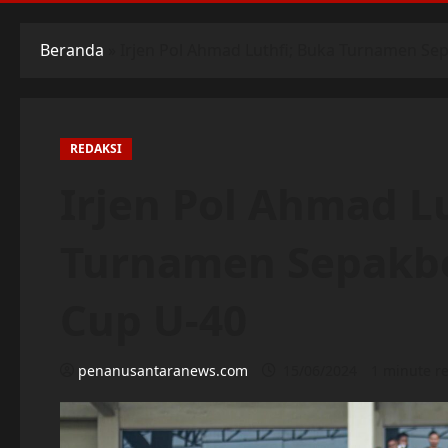
Beranda
»
Irjen Pol Ahmad Luthfi; Buka Turnamen Se
REDAKSI
Irjen Pol Ahmad L
Turnamen Sepakbo
Cup U-40
penanusantaranews.com
15/06/2024
1 minute r