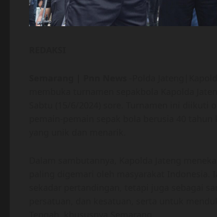
REDAKSI
Semarang | Pnn News
-Polda Jateng|Kapolda
membuka turnamen sepakbola Kapolda Jateng
Sabtu (15/6/2024) sore. Turnamen ini diikuti
pemain-pemain sepak bola berusia 40 tahun 
yang unik dan menarik.
Dalam sambutannya, Kapolda Jateng menekan
paling digemari oleh masyarakat Indonesia.
sekadar pertandingan, tetapi juga sebagai s
persatuan, dan kesatuan, serta untuk mendu
Tengah, khususnya Semarang.