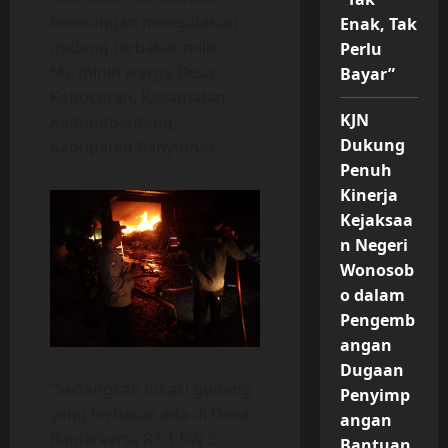
keterangan mengatakan
Enak, Tak
gudang terbakar milik
Perlu
Mu’minin warga Desa
Bayar”
Kebocoran, Kecamatan
KJN
Kedungbanteng,
Dukung
Kabupaten Banyumas.
Penuh
Kinerja
Kejaksaa
n Negeri
Wonosob
o dalam
Pengemb
angan
Dugaan
“Sedangkan lokasi gudang
Penyimp
yang terbakar ada di Desa
angan
Banjarkerta RT 1 RW 5,
Bantuan