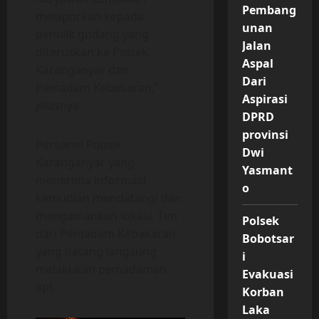
Pembang
melaporkan kepada
unan
pemilik gudang yang
Jalan
diteruskan ke Polsek
Aspal
Karanganyar dan
Dari
Pemadam Kebakaran,”
Aspirasi
jelasnya.
DPRD
provinsi
Personel Polsek
Dwi
Karanganyar yang
Yasmant
menerima informasi
o
kemudian mendatangi dan
mengamankan lokasi. Tim
Polsek
dari Pemadam Kebakaran
Bobotsar
yang datang langsung
i
melakukan pemadaman
Evakuasi
api.
Korban
Laka