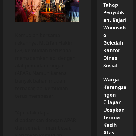
Tahap
Penyidik
an, Kejari
Wonosob
Kemudian bersama
o
rekannya, M. Irfan Hakim
Geledah
(28) kemudian berusaha
Kantor
memadamkan api dengan
Dinas
alat pemadam ringan
Sosial
(APAR). Namun karena
Warga
banyak bahan mudah
Karangse
terbakar, api kemudian
ngon
terus membesar.
Cilapar
Ucapkan
“Api tidak dapat
Terima
dipadamkan dengan APAR
Kasih
dan semakin membesar.
Atas
Karyawan kemudian