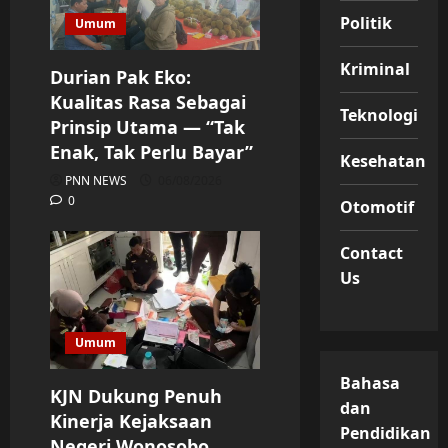
Politik
Umum
Kriminal
Durian Pak Eko:
Kualitas Rasa Sebagai
Teknologi
Prinsip Utama — “Tak
Enak, Tak Perlu Bayar”
Kesehatan
PNN NEWS
06/08/2026
0
Otomotif
Contact
Us
Umum
Bahasa
KJN Dukung Penuh
dan
Kinerja Kejaksaan
Pendidikan
Negeri Wonosobo