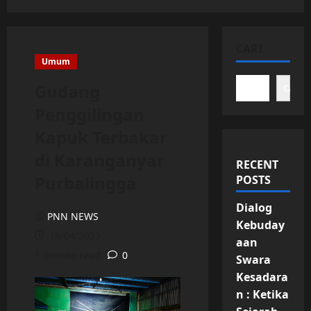
CARI
Umum
Gudang
Cari
Penggilingan
Kapuk Terbakar
di Karanganyar
RECENT
Purbalingga
POSTS
Dialog
PNN NEWS
Kebuday
19/04/2025
aan
1 minute read
0
Swara
Kesadara
n : Ketika