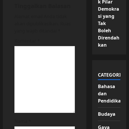
k Pilar
g
Tinggalkan Balasan
Demokra
a
si yang
Alamat email Anda tidak
Tak
akan dipublikasikan.
Ruas
t
Boleh
yang wajib ditandai
*
Direndah
i
Komentar
*
kan
o
n
CATEGORIES
Bahasa
dan
Pendidikan
Budaya
Nama
*
Gaya