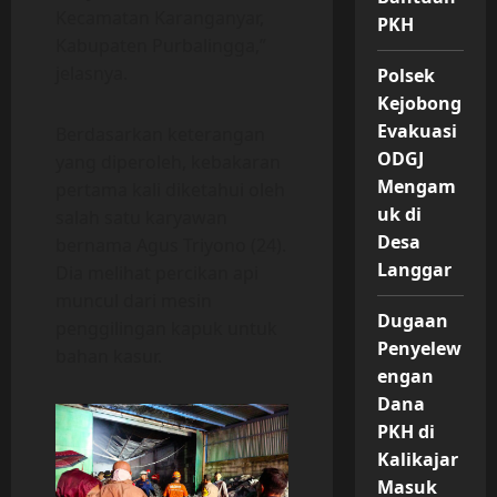
Kecamatan Karanganyar,
PKH
Kabupaten Purbalingga,”
jelasnya.
Polsek
Kejobong
Evakuasi
Berdasarkan keterangan
ODGJ
yang diperoleh, kebakaran
Mengam
pertama kali diketahui oleh
uk di
salah satu karyawan
Desa
bernama Agus Triyono (24).
Langgar
Dia melihat percikan api
muncul dari mesin
Dugaan
penggilingan kapuk untuk
Penyelew
bahan kasur.
engan
Dana
PKH di
Kalikajar
Masuk