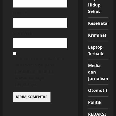
Hidup
Sehat
Email
*
Kesehatan
Situs Web
Kriminal
Laptop
Terbaik
Simpan nama, email, dan
situs web saya pada
Media
peramban ini untuk
dan
komentar saya
Jurnalisme
berikutnya.
Otomotif
Politik
REDAKSI