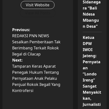
Sidanega
Visit Website
ra “Bali
View All Posts
Ndesa
Mbangu
n Desa”
P
Previous:
REDAKSI PNN NEWS
Ketua
o
Sesalkan Pemberitaan Tak
DPW
Berimbang Terkait Rokok
s
IWOI
Ilegal di Cilacap
Jateng:
t
Next:
Pernyata
Tamparan Keras Aparat
an
n
Penegak Hukum Tentang
“Londo
Pernyataan Anak Pelaku
Ireng”
a
Penjual Rokok Ilegall Yang
Sangat
v
Kontrofersi
Menyakit
kan,
i
Jurnalisti