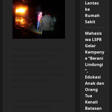
Lantas
ke
Rumah
Sakit
Mahasis
wa LSPR
Gelar
“Kebakaran akhirnya dapat
Kampany
dipadamkan, tidak ada
e “Berani
korban jiwa akibat
Lindungi
peristiwa tersebut, namun
”,
kerugian ditaksir mencapai
Edukasi
ratusan juta rupiah,”
Anak dan
ungkapnya.
Orang
Tua
Kasi Humas menambahkan
Kenali
penyebab kebakaran
Batasan