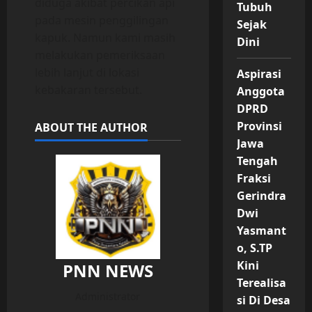
diduga akibat percikan api
Tubuh
pada mesin penggilingan
Sejak
kapuk. Namun kami masih
Dini
melakukan pemeriksaan
lebih lanjut di lokasi
Aspirasi
kebakaran tersebut.
Anggota
DPRD
Provinsi
ABOUT THE AUTHOR
Jawa
Tengah
Fraksi
Gerindra
Dwi
Yasmant
o, S.TP
Kini
PNN NEWS
Terealisa
Administrator
si Di Desa