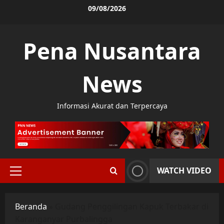
Skip
09/08/2026
to
content
Pena Nusantara
News
Informasi Akurat dan Terpercaya
WATCH VIDEO
Primary
Menu
Beranda
»
Gudang Penggilingan Kapuk Terbakar di
Karanganyar Purbalingga