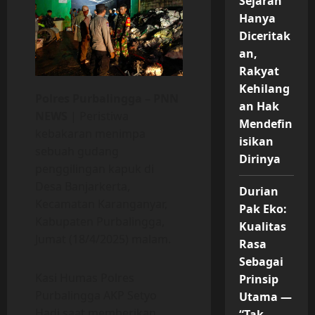
Sejarah
Hanya
Diceritak
an,
Rakyat
Kehilang
Polres Purbalingga – PNN
an Hak
NEWS
| Peristiwa
Mendefin
kebakaran menimpa
isikan
sebuah gudang
Dirinya
penggilingan kapuk di
Desa Banjarkerta,
Durian
Kecamatan Karanganyar,
Pak Eko:
Kabupaten Purbalingga,
Kualitas
Jumat (18/4/2025) malam.
Rasa
Sebagai
Kasi Humas Polres
Prinsip
Purbalingga AKP Setyo
Utama —
Hadi saat memberikan
“Tak