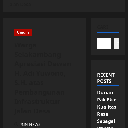
Jalan Desa
CARI
Umum
Warga
Cari
Selakambang
Apresiasi Dewan
H. Adi Yuwono,
RECENT
S.H. atas
POSTS
Pembangunan
Durian
Infrastruktur
Pak Eko:
Kualitas
Jalan Desa
Rasa
Sebagai
PNN NEWS