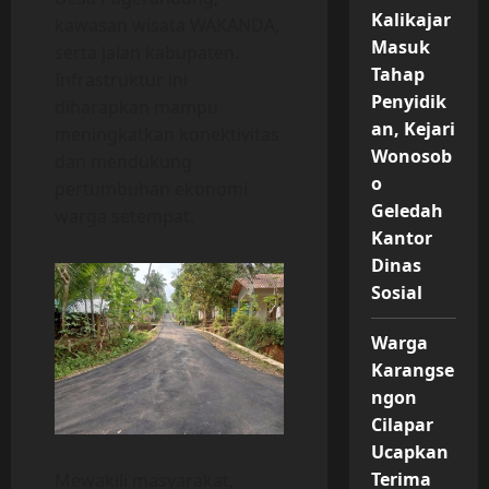
Kalikajar
kawasan wisata WAKANDA,
Masuk
serta jalan kabupaten.
Tahap
Infrastruktur ini
Penyidik
diharapkan mampu
an, Kejari
meningkatkan konektivitas
Wonosob
dan mendukung
o
pertumbuhan ekonomi
Geledah
warga setempat.
Kantor
Dinas
Sosial
Warga
Karangse
ngon
Cilapar
Ucapkan
Terima
Mewakili masyarakat,