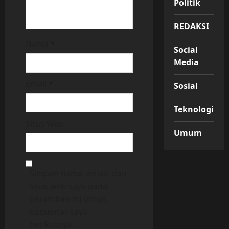
Politik
REDAKSI
Nama
*
Social
Media
Email
*
Sosial
Teknologi
Situs Web
Umum
Simpan nama, email, dan
situs web saya pada
peramban ini untuk
komentar saya
berikutnya.