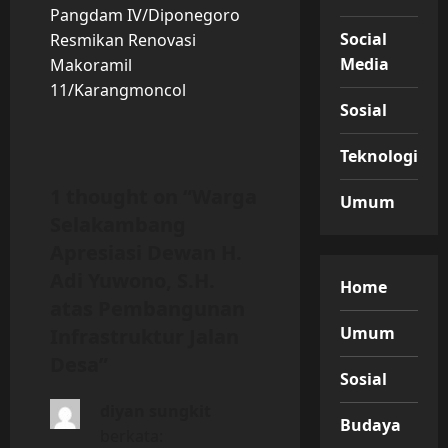
n
Pangdam IV/Diponegoro
Social
Resmikan Renovasi
a
Media
Makoramil
v
11/Karangmoncol
Sosial
i
Teknologi
g
1 thought on “
Warga
Umum
a
Selakambang
Apresiasi Dewan H.
t
Adi Yuwono, S.H.
Home
i
atas Pembangunan
Umum
Infrastruktur Jalan
o
Desa
”
Sosial
n
diyan sungkit
Budaya
berkata: