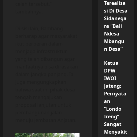
Terealisa
celah tersebut,”
si Di Desa
tambahnya.
Sidanega
ra “Bali
Di sisi lain, Bambang
Ndesa
berharap agar masyarakat
Mbangu
ikut berperan dalam
n Desa”
menjaga infrastruktur
yang telah dibangun agar
Ketua
manfaatnya bisa dirasakan
DPW
dalam jangka panjang. Ia
IWOI
juga mengungkapkan
Jateng:
bahwa saat ini pihak desa
Pernyata
tengah mengajukan
an
proposal lanjutan untuk
“Londo
pembangunan jalan
Ireng”
menuju jembatan Anjatan.
Sangat
Menyakit