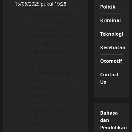
15/06/2025 pukul 19:28
Politik
terima kasih bapak
Kriminal
H ADI YUWONO atas
aspirasinya
Teknologi
pengaspalan jalan
dusun lll grumbul
Kesehatan
kalilumpang desa
selakambang.
Otomotif
semoga secepatnya
bisa terealisasikan
Contact
selanjutnya ya pak.
Us
semoga dengan
bantuan dari bapak
khususnya warga
dusun lll grumbul
Bahasa
kalilumpang bisa
dan
solid dan kompak
Pendidikan
mendukung bapak