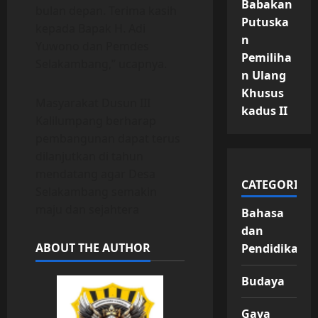
Babakan
bulan depan. Terima kasih
Putuska
kepada Bapak H. Adi
n
Yuwono dan Pemdes
Pemiliha
Selakambang,” ucapnya.
n Ulang
Khusus
Masyarakat Dusun III
kadus II
Kalilumpang berharap
pembangunan dapat terus
dilanjutkan di tahun
mendatang agar Desa
CATEGORIES
Selakambang semakin
maju dan sejahtera
Bahasa
dan
ABOUT THE AUTHOR
Pendidikan
Budaya
Gaya