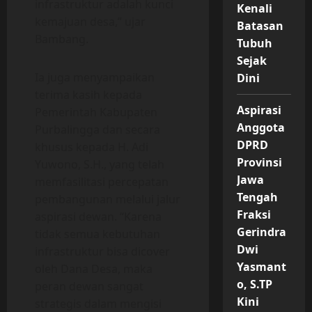
infrastruktur adalah kunci
Kenali
kemajuan desa,” ujar
Batasan
Bambang.
Tubuh
Sejak
Ia juga menyampaikan
Dini
terima kasih kepada
Aspirasi
Pemerintah Kabupaten
Anggota
Purbalingga dan secara
DPRD
khusus kepada H. Adi
Provinsi
Yuwono, S.H., yang telah
Jawa
memfasilitasi percepatan
Tengah
pembangunan melalui jalur
Fraksi
aspirasi dewan. “Karena
Gerindra
tidak semua kebutuhan
Dwi
infrastruktur bisa dicover
Yasmant
oleh Dana Desa, maka
o, S.TP
peran dewan sangat
Kini
strategis dalam mengisi