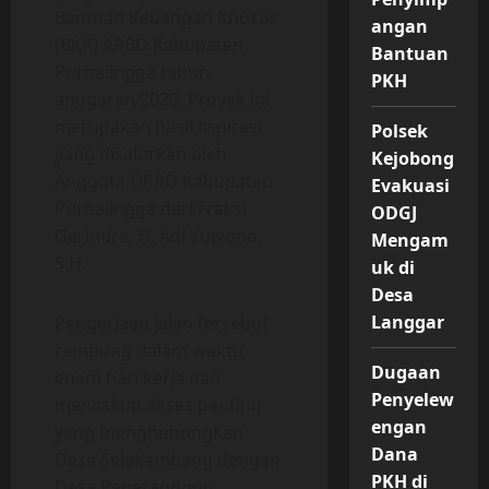
Bantuan Keuangan Khusus
angan
(BKK) APBD Kabupaten
Bantuan
Purbalingga tahun
PKH
anggaran 2025. Proyek ini
merupakan hasil aspirasi
Polsek
yang disalurkan oleh
Kejobong
Anggota DPRD Kabupaten
Evakuasi
Purbalingga dari Fraksi
ODGJ
Gerindra, H. Adi Yuwono,
Mengam
S.H.
uk di
Desa
Langgar
Pengerjaan jalan tersebut
rampung dalam waktu
Dugaan
enam hari kerja dan
Penyelew
mencakup akses penting
engan
yang menghubungkan
Dana
Desa Selakambang dengan
PKH di
Desa Pagerandong,