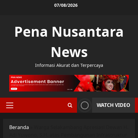
Skip
07/08/2026
to
content
Pena Nusantara
News
Informasi Akurat dan Terpercaya
WATCH VIDEO
Primary
Menu
Beranda
»
Warga Selakambang Apresiasi Dewan H.
Adi Yuwono, S.H. atas Pembangunan Infrastruktur