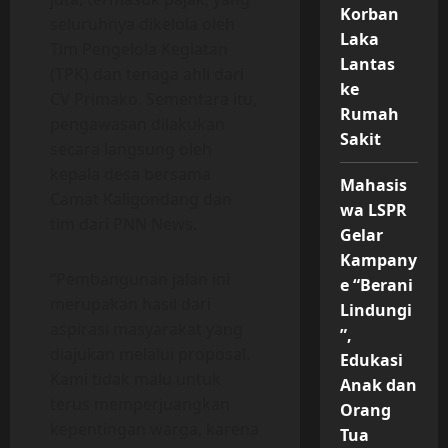
Korban
seluruhnya dikelola oleh
Laka
Tim Pengelola Kegiatan
Lantas
(TPK) dan tenaga ahli dari
ke
CV Primako. Sementara itu,
Rumah
pengawasan dilakukan
Sakit
secara langsung oleh
kepala desa bersama
Mahasis
Camat Kaligondang dan
wa LSPR
tim dari PNN News.
Gelar
Kampany
“Pembangunan jalan ini
e “Berani
merupakan hasil dari
Lindungi
aspirasi masyarakat yang
”,
diajukan melalui proposal.
Edukasi
Kami tidak malu untuk
Anak dan
terus memperjuangkan
Orang
kepentingan warga, karena
Tua