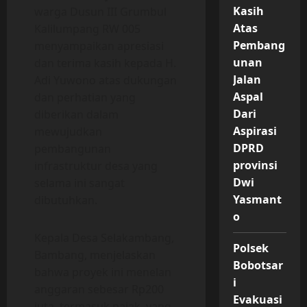
Kasih
warga Dusun III Grumbul
Atas
Kalilumpang RW 005
Pembang
menyampaikan apresiasi
unan
dan terima kasih kepada H.
Jalan
Adi Yuwono atas dukungan
Aspal
dan perhatian yang
Dari
diberikan dalam
Aspirasi
mewujudkan
DPRD
pembangunan
provinsi
infrastruktur desa yang
Dwi
selama ini sangat
Yasmant
dibutuhkan.
o
Kepala Desa Selakambang,
Polsek
Bambang, menjelaskan
Bobotsar
bahwa proyek ini menelan
i
anggaran sebesar Rp200
Evakuasi
juta, termasuk pajak, yang