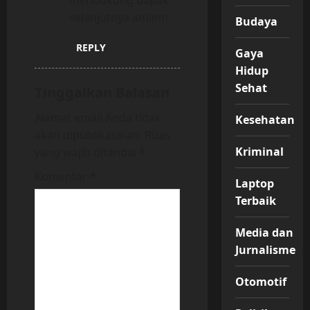
selanjutnya amiinn
Budaya
REPLY
Gaya
Hidup
Sehat
Tinggalkan Balasan
Alamat email Anda tidak
Kesehatan
akan dipublikasikan.
Ruas
Kriminal
yang wajib ditandai
*
Komentar
*
Laptop
Terbaik
Media dan
Jurnalisme
Otomotif