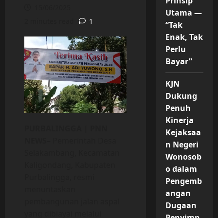
Prinsip
15/06/2025
Utama —
2 minutes read
1
“Tak
Enak, Tak
Perlu
Bayar”
KJN
Dukung
Penuh
Kinerja
PURBALINGGA | PNN
Kejaksaa
NEWS–
Pemerintah Desa
n Negeri
Selakambang, Kecamatan
Wonosob
Kaligondang, Kabupaten
o dalam
Purbalingga, resmi
Pengemb
menuntaskan
angan
pembangunan jalan aspal
Dugaan
yang dibiayai melalui
Penyimp