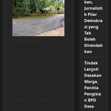
kan,
Jurnalisti
k Pilar
Demokra
si yang
Tak
Boleh
Direndah
Senada dengan itu, Slamet,
kan
Ketua RT 02 RW 05
sekaligus tokoh
Tindak
masyarakat setempat,
Lanjuti
menyampaikan rasa
Desakan
syukur atas selesainya
Warga,
proyek ini. “Ini momen
Panitia
yang sangat berarti. Jalan
Pengisia
ini akan digunakan untuk
n BPD
kegiatan masyarakat,
Desa
termasuk perayaan Sura’an