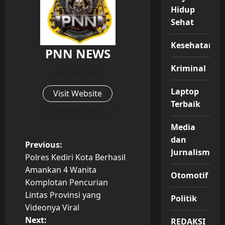
Hidup
Sehat
Kesehatan
PNN NEWS
Kriminal
Administrator
Laptop
Visit Website
Terbaik
View All Posts
Media
dan
P
Previous:
Jurnalisme
Polres Kediri Kota Berhasil
o
Amankan 4 Wanita
Otomotif
Komplotan Pencurian
s
Lintas Provinsi yang
Politik
t
Videonya Viral
Next:
REDAKSI