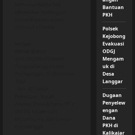
bernama Warso (42)
Bantuan
ditemukan meninggal
PKH
dunia di dalam sumur
sedalam 12 meter.
Polsek
Kejobong
Korban:
Evakuasi
Nama: Warso
ODGJ
NIK: 33031810128300
Mengam
Tempat/Tanggal Lahir:
uk di
Purbalingga, 10 Desember
Desa
1983
Langgar
Usia: 42 Tahun
Dugaan
Pekerjaan: Buruh
Penyelew
Alamat: Desa Adiarsa RT 11
engan
RW 04, Kecamatan
Dana
Kertanegara, Kabupaten
PKH di
Purbalingga
Kalikajar