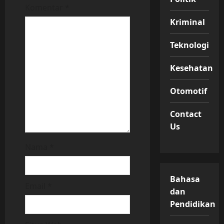
Komentar
*
o
Kriminal
n
Teknologi
Kesehatan
Otomotif
Contact
Us
Nama
*
Bahasa
Email
*
dan
Pendidikan