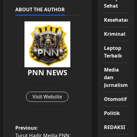
Sehat
ABOUT THE AUTHOR
Kesehatan
Kriminal
Laptop
Terbaik
Media
PNN NEWS
dan
Administrator
Jurnalisme
Visit Website
Otomotif
View All Posts
Politik
REDAKSI
P
Previous:
Turut Hadir Media PNN: