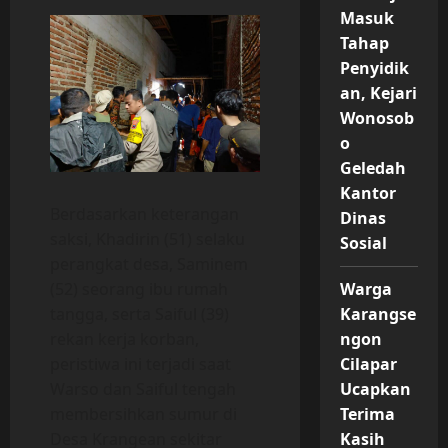
Masuk
Tahap
Penyidik
an, Kejari
Wonosob
o
Geledah
Kantor
Berdasarkan keterangan
Dinas
saksi, Khadirin (51) selaku
Sosial
perangkat desa, Saminem
(52) seorang ibu rumah
Warga
tangga, serta Saiful (39)
Karangse
rekan kerja korban,
ngon
peristiwa ini terjadi saat
Cilapar
Warso dan Saiful tengah
Ucapkan
membersihkan sumur di
Terima
Desa Krangean sekitar
Kasih