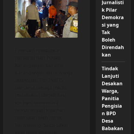
Jurnalisti
k Pilar
Demokra
si yang
Tak
Boleh
Direndah
Evakuasi melibatkan
kan
personel dari Polsek
Karanganyar, Koramil
Tindak
Karanganyar, serta warga
Lanjuti
setempat. Tim INAFIS
Desakan
bersama tenaga medis
Warga,
melakukan identifikasi
Panitia
korban, sementara
Pengisia
dokumentasi kejadian
n BPD
dilakukan oleh pihak
Desa
berwenang. Saksi-saksi
Babakan
juga telah dimintai