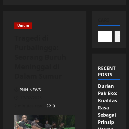
CARI
Umum
Tragedi di
Cari
Purbalingga:
Seorang Buruh
Meninggal di
RECENT
Dalam Sumur
POSTS
Durian
PNN NEWS
Pak Eko:
17/02/2025
Kualitas
2 minutes read
0
Rasa
Sebagai
Prinsip