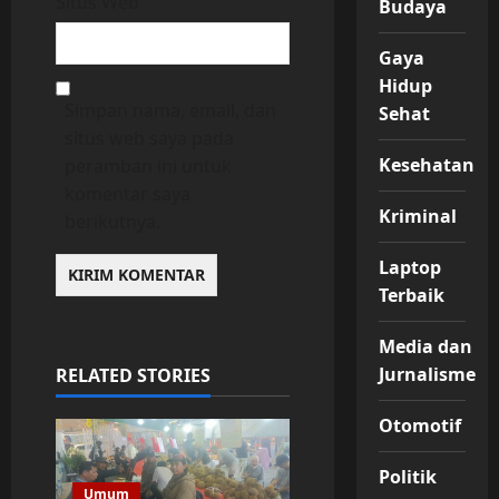
Situs Web
Budaya
Gaya
Hidup
Simpan nama, email, dan
Sehat
situs web saya pada
Kesehatan
peramban ini untuk
komentar saya
Kriminal
berikutnya.
Laptop
Terbaik
Media dan
Jurnalisme
RELATED STORIES
Otomotif
Politik
Umum