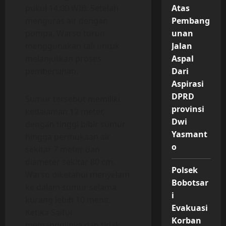
pukul 14.00 WIB. Setelah
Atas
menguras air dengan
Pembang
pompa, Warso turun
unan
menggunakan tali untuk
Jalan
melanjutkan proses
Aspal
pembersihan.
Dari
Aspirasi
DPRD
Sumur tersebut memiliki
provinsi
kedalaman 12 meter,
Dwi
dengan tinggi bibir sumur
Yasmant
hingga permukaan air
o
sekitar 7 meter dan
diameter sekitar 80 cm.
Polsek
Warso diketahui menyelam
Bobotsar
ke dalam sumur selama
i
kurang lebih 10 menit.
Evakuasi
Ketika Saiful
Korban
memanggilnya dan tidak