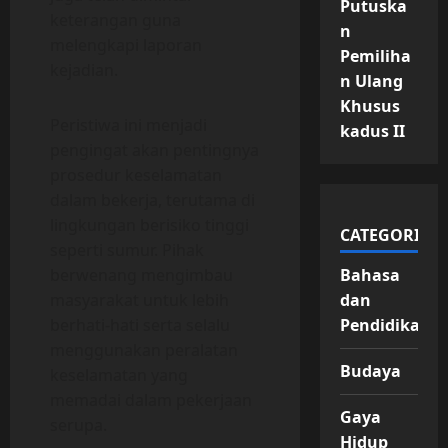
Putuska
keterangan guna
n
melengkapi laporan
Pemiliha
kejadian.
n Ulang
Khusus
Peristiwa ini menjadi
kadus II
pengingat akan pentingnya
prosedur keselamatan
dalam bekerja, terutama di
lingkungan berisiko tinggi
CATEGORIES
seperti sumur. Pihak
Bahasa
berwenang mengimbau
dan
masyarakat untuk lebih
Pendidikan
berhati-hati serta selalu
menggunakan peralatan
Budaya
keselamatan yang
memadai dalam pekerjaan
Gaya
serupa.
Hidup