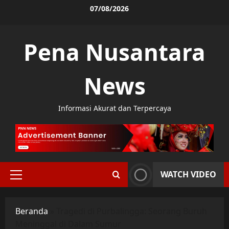
Skip
07/08/2026
to
content
Pena Nusantara
News
Informasi Akurat dan Terpercaya
WATCH VIDEO
Primary
Menu
Beranda
»
Tragedi di Purbalingga: Seorang Buruh
Meninggal di Dalam Sumur