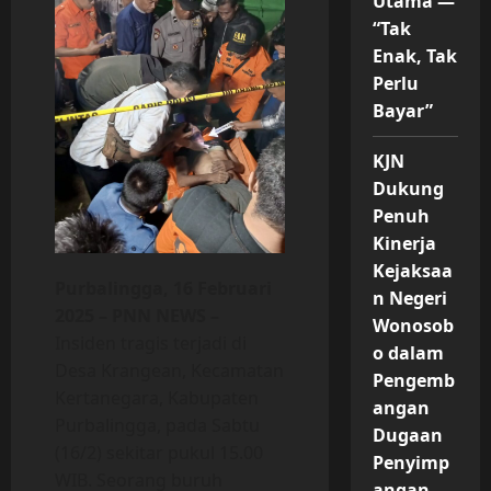
Utama —
“Tak
Enak, Tak
Perlu
Bayar”
KJN
Dukung
Penuh
Kinerja
Kejaksaa
Purbalingga, 16 Februari
n Negeri
2025 – PNN NEWS –
Wonosob
Insiden tragis terjadi di
o dalam
Desa Krangean, Kecamatan
Pengemb
Kertanegara, Kabupaten
angan
Purbalingga, pada Sabtu
Dugaan
(16/2) sekitar pukul 15.00
Penyimp
WIB. Seorang buruh
angan