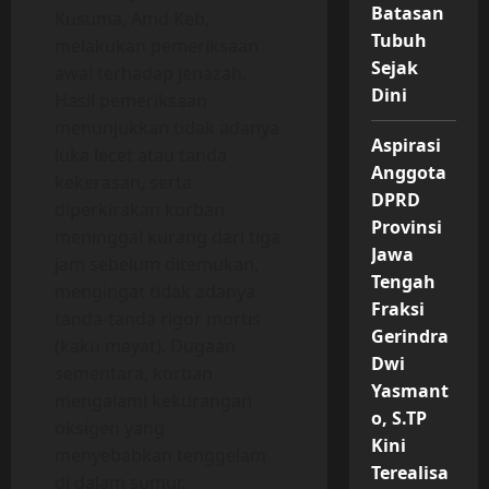
Batasan
Kusuma, Amd Keb,
Tubuh
melakukan pemeriksaan
Sejak
awal terhadap jenazah.
Dini
Hasil pemeriksaan
menunjukkan tidak adanya
Aspirasi
luka lecet atau tanda
Anggota
kekerasan, serta
DPRD
diperkirakan korban
Provinsi
meninggal kurang dari tiga
Jawa
jam sebelum ditemukan,
Tengah
mengingat tidak adanya
Fraksi
tanda-tanda rigor mortis
Gerindra
(kaku mayat). Dugaan
Dwi
sementara, korban
Yasmant
mengalami kekurangan
o, S.TP
oksigen yang
Kini
menyebabkan tenggelam
Terealisa
di dalam sumur.