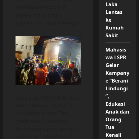
Laka
mendapat respons, ia
Lantas
segera melaporkan
ke
kejadian ini kepada warga.
Rumah
Sakit
Mahasis
wa LSPR
Gelar
Kampany
e “Berani
Lindungi
”,
pada pukul 18.30 WIB jasad
Edukasi
Warso berhasil diangkat
Anak dan
dari dalam sumur. Tim
Orang
medis dari Puskesmas
Tua
Kertanegara yang dipimpin
Kenali
oleh dr. Ajib Abdulah dan