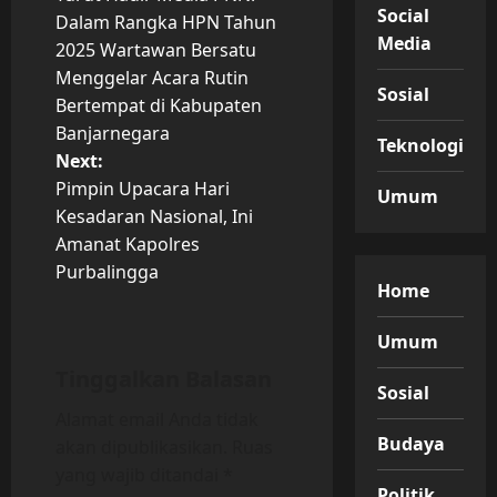
o
Social
Dalam Rangka HPN Tahun
Media
2025 Wartawan Bersatu
s
Menggelar Acara Rutin
Sosial
t
Bertempat di Kabupaten
Banjarnegara
Teknologi
n
Next:
Pimpin Upacara Hari
Umum
a
Kesadaran Nasional, Ini
v
Amanat Kapolres
Purbalingga
Home
i
g
Umum
Tinggalkan Balasan
a
Sosial
Alamat email Anda tidak
t
Budaya
akan dipublikasikan.
Ruas
yang wajib ditandai
*
i
Politik