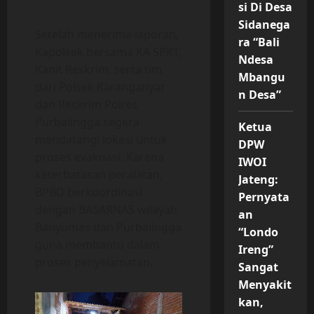
si Di Desa
Sidanega
Setelah menerima laporan,
ra “Bali
Kapolsek bersama KA SPKT,
Ndesa
Kanit Reskrim, serta tim
Mbangu
dari Polsek Karanganyar
n Desa”
dan Reskrim Polres
Purbalingga segera
Ketua
mendatangi lokasi untuk
DPW
proses evakuasi. Karena
IWOI
keterbatasan peralatan,
Jateng:
BPBD berkoordinasi
Pernyata
dengan BASARNAS wilayah
an
Banyumas dan Purbalingga
“Londo
guna membantu dalam
Ireng”
proses penyelamatan.
Sangat
Menyakit
kan,