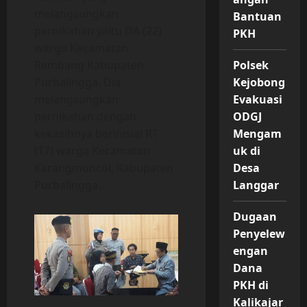
melangsungkan
Bantuan
pernikahan yaitu DA (22)
PKH
warga Kecamatan
Rembang Kabupaten
Polsek
Purbalingga. Dia
Kejobong
melangsungkan
Evakuasi
pernikahan dengan
ODGJ
kekasihnya berinisial RT
Mengam
(17) warga Kecamatan
uk di
Karangmoncol, Kabupaten
Desa
Purbalingga.
Langgar
Dugaan
Penyelew
engan
Dana
PKH di
Kalikajar