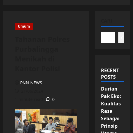
CARI
Umum
Tahanan Polres
Cari
Purbalingga
Menikah di
Kantor Polisi
RECENT
POSTS
PNN NEWS
Durian
21/06/2024
Pak Eko:
1 minute read
0
Kualitas
Rasa
Sebagai
Prinsip