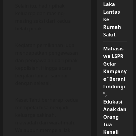
Laka
Selain itu, hadir pihak
Lantas
keluarga dan masing-
ke
masing saksi dari kedua
Rumah
belah pihak.
Sakit
Kegiatan pernikahan juga
Mahasis
mendapatkan pengawasan
wa LSPR
dan pengawalan dari pihak
Gelar
kepolisian. Hingga acara
Kampany
berjalan lancar sampai
e “Berani
dengan selesai.
Lindungi
”,
Kasat Tahti berharap kedua
Edukasi
mempelai bisa menjadi
Anak dan
keluarga sakinah,
Orang
mawadah dan warahmah.
Tua
Walaupun mempelai laki-
Kenali