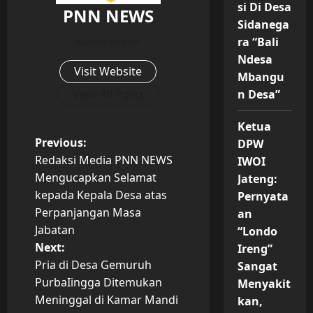
si Di Desa
PNN NEWS
Sidanega
ra “Bali
Administrator
Ndesa
Visit Website
Mbangu
View All Posts
n Desa”
Ketua
P
Previous:
DPW
Redaksi Media PNN NEWS
IWOI
o
Mengucapkan Selamat
Jateng:
kepada Kepala Desa atas
Pernyata
s
Perpanjangan Masa
an
t
Jabatan
“Londo
Next:
Ireng”
n
Pria di Desa Gemuruh
Sangat
PurbaIingga Ditemukan
Menyakit
a
Meninggal di Kamar Mandi
kan,