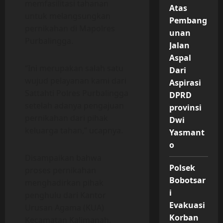
memfasilitasi tahanan
Atas
untuk melangsungkan
Pembang
pernikahan di Mapolres
unan
Purbalingga.
Jalan
Aspal
“Ini merupakan salah satu
Dari
wujud pelayanan kami dari
Aspirasi
Sattahti Polres Purbalingga
DPRD
setelah adanya pengajuan
provinsi
pernikahan dari pihak
Dwi
keluarga tahan,” ucapnya.
Yasmant
o
Disampaikan bahwa
Polsek
proses pernikahan
Bobotsar
menghadirkan pihak
i
penghulu dari Kantor
Evakuasi
Urusan Agama (KUA)
Korban
Kecamatan Kalimanah.