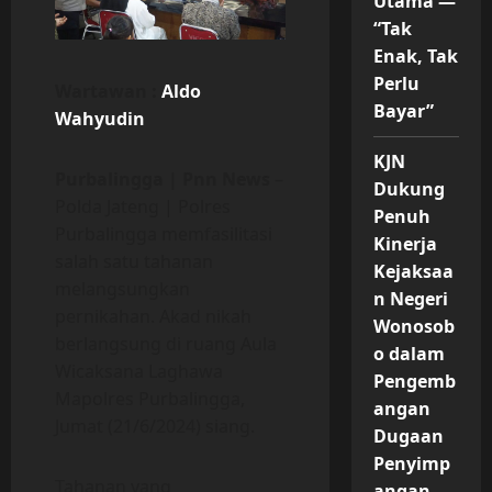
Utama —
“Tak
Enak, Tak
Perlu
Wartawan :
Aldo
Bayar”
Wahyudin
KJN
Purbalingga | Pnn News
–
Dukung
Polda Jateng | Polres
Penuh
Purbalingga memfasilitasi
Kinerja
salah satu tahanan
Kejaksaa
melangsungkan
n Negeri
pernikahan. Akad nikah
Wonosob
berlangsung di ruang Aula
o dalam
Wicaksana Laghawa
Pengemb
Mapolres Purbalingga,
angan
Jumat (21/6/2024) siang.
Dugaan
Penyimp
Tahanan yang
angan