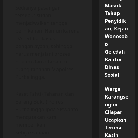
Masuk
Sedianya pasangan
Tahap
tersebut sudah
Penyidik
menjadwalkan tanggal
an, Kejari
pernikahan. Namun karena
Wonosob
DA terlibat kasus
o
penganiayaan, sehingga
Geledah
harus menjalani proses
Kantor
hukum dan ditahan di
Dinas
ruang tahanan Mapolres
Sosial
Purbalingga.
Warga
Kasat Tahti (Tahanan dan
Karangse
Barang Bukti) Polres
ngon
Purbalingga Ipda Siswanto
Cilapar
mengatakan kami
Ucapkan
memberikan
Terima
kebijaksanaan
Kasih