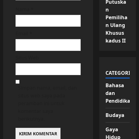
Putuska
Nama
*
n
Pemiliha
n Ulang
Khusus
Email
*
kadus II
Situs Web
CATEGORIES
Bahasa
Simpan nama, email, dan
dan
situs web saya pada
Pendidikan
peramban ini untuk
komentar saya
Budaya
berikutnya.
Gaya
Hidup