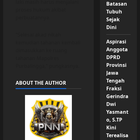
laki masih harus menjalani
Batasan
proses hukum akibat
Tubuh
perbuatannya.
Sejak
Dini
“Selesai akad nikah
Aspirasi
kemudian tahanan kembali
Anggota
dimasukkan ke ruang
DPRD
tahanan Mapolres
Provinsi
Purbalingga,” pungkasnya.
Jawa
Tengah
ABOUT THE AUTHOR
Fraksi
Gerindra
Dwi
Yasmant
o, S.TP
Kini
Terealisa