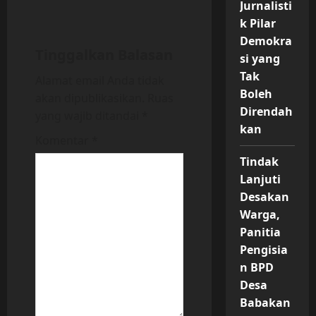
v
Jurnalisti
k Pilar
i
Demokra
Tinggalkan Balasan
si yang
g
Tak
Alamat email Anda tidak
a
Boleh
akan dipublikasikan.
Ruas
Direndah
yang wajib ditandai
*
t
kan
Komentar
*
i
Tindak
Lanjuti
o
Desakan
n
Warga,
Panitia
Pengisia
n BPD
Desa
Babakan