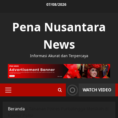
Skip
07/08/2026
to
content
Pena Nusantara
News
Informasi Akurat dan Terpercaya
WATCH VIDEO
Primary
Menu
Beranda
»
Tahanan Polres Purbalingga Menikah di
Kantor Polisi