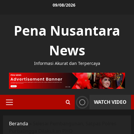
Skip
09/08/2026
to
content
Pena Nusantara
News
Informasi Akurat dan Terpercaya
WATCH VIDEO
Primary
Menu
Beranda
»
Selesai Pembangunan, Satpas Polres
PurbaIingga Dilakukan PHO