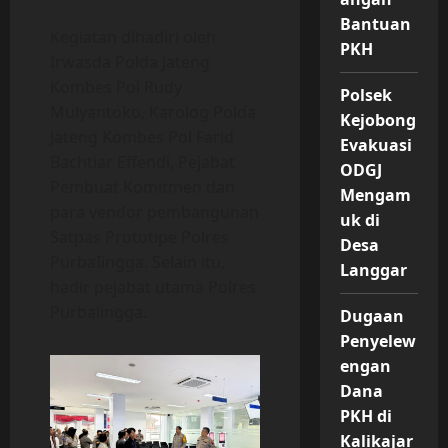
Bantuan
Kegiatan dihadiri oleh
PKH
Irwasda Polda Jateng
Kombes Pol Rudy
Polsek
Mulyantoko, Karolog Polda
Kejobong
Jateng Kombes Pol Farid
Evakuasi
Bachtiar Effendi, Pejabat
ODGJ
Pembuat Komitmen dan
Mengam
para vendor pembangunan
uk di
Satpas Prototipe Polres
Desa
PurbaIingga. Selain itu,
Langgar
hadir pejabat utama Polres
Purbalingga.
Dugaan
Penyelew
engan
Dana
PKH di
Kalikajar