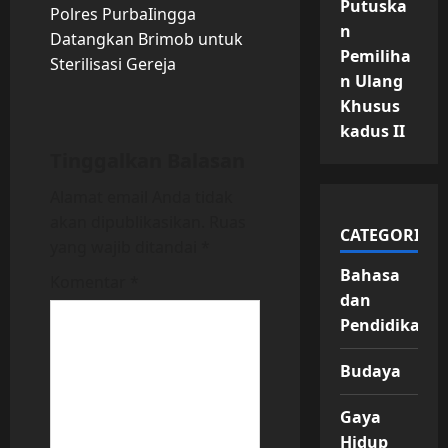
Putuska
t
Polres PurbaIingga
n
Datangkan Brimob untuk
n
Pemiliha
Sterilisasi Gereja
n Ulang
a
Khusus
kadus II
v
Tinggalkan Balasan
i
Alamat email Anda tidak
akan dipublikasikan.
Ruas
g
CATEGORIES
yang wajib ditandai
*
a
Bahasa
Komentar
*
dan
t
Pendidikan
i
Budaya
o
Gaya
n
Hidup