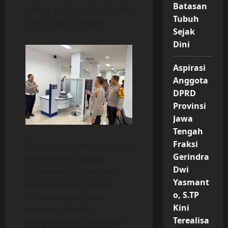
Batasan
semua berdasarkan sistem
Tubuh
yang sudah canggih.
Sejak
Dini
Aspirasi
Anggota
DPRD
Provinsi
Jawa
Tengah
Fraksi
“Ijinkan saya mengucapkan
Gerindra
terima kasih kepada
Dwi
pelaksana dan tim teknis
Yasmant
pembangunan Satpas
o, S.TP
Prototipe yang telah
Kini
bersinergi dalam
Terealisa
menyelesaikan pekerjaan