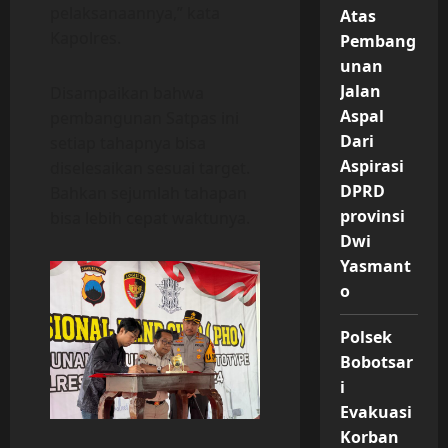
pelaksanaannya,” kata
Atas
Kapolres.
Pembang
unan
Jalan
Disampaikan bahwa
Aspal
pembangunan Satpas ini
Dari
setiap tahapnya bisa
Aspirasi
diselesaikan sesuai target.
DPRD
Bahkan sejumlah tahapan
provinsi
bisa lebih cepat waktunya.
Dwi
Yasmant
o
Polsek
Bobotsar
i
Evakuasi
Korban