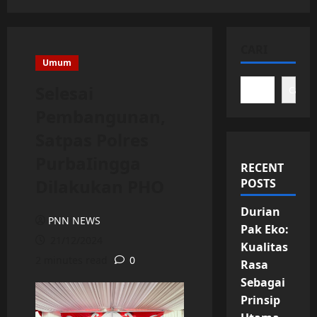
CARI
Umum
Selesai
Cari
Pembangunan,
Satpas Polres
PurbaIingga
RECENT
Dilakukan PHO
POSTS
Durian
PNN NEWS
Pak Eko:
21/12/2024
Kualitas
2 minutes read
0
Rasa
Sebagai
Prinsip