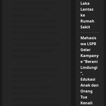
“Mudah-mudahan setelah
Laka
Satpas ini di-PHO-kan,
Lantas
segera dilakukan
ke
pengecekan dan uji coba
Rumah
penggunanya melibatkan
Sakit
tokoh masyarakat supaya
Mahasis
tahu sistemnya dan
wa LSPR
mudah-mudahan tidak ada
Gelar
kendala penggunanya,”
Kampany
harap Kapolres.
e “Berani
Lindungi
Kapolres berharap dengan
”,
adanya Satpas Prototipe
Edukasi
yang modern ini,
Anak dan
pelayanan Polri dalam
Orang
penerbitan SIM akan
Tua
semakin baik, cepat dan
Kenali
nyaman. Karena prosesnya