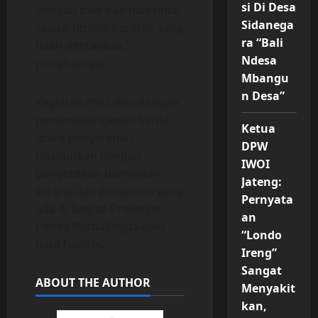
si Di Desa
dengan baik dan maksimal
Sidanega
sesuai timline kontrak yang
ra “Bali
telah ditetapkan,”
Ndesa
pungkasnya.
Mbangu
n Desa”
Kegiatan PHO diisi dengan
penandatanganan berita
Ketua
acara penyerahan.
DPW
Dilanjutkan dengan
IWOI
pengecekan bangunan,
Jateng:
sarana dan prasarana yang
Pernyata
ada di Satpas Prototipe
an
Polres PurbaIingga oleh
“Londo
para hadirin.
Ireng”
Sangat
ABOUT THE AUTHOR
Menyakit
kan,