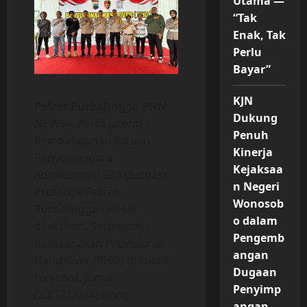
Utama —
“Tak
Enak, Tak
Perlu
Bayar”
KJN
Polres PurbaIingga PNN
Dukung
NEWS
– Polda Jateng |
Penuh
Pembangunan Satuan
Kinerja
Penyelenggara
Kejaksaa
Administrasi SIM (Satpas)
n Negeri
Prototipe Polres
Wonosob
Purbalingga selesai
o dalam
dilakukan. Selanjutnya
Pengemb
dilaksanakan Provisional
angan
Hand Over (PHO) di lokasi
Dugaan
tersebut, Jumat
Penyimp
(20/12/2024) siang.
angan