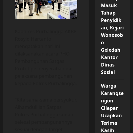
Masuk
Tahap
Penyidik
an, Kejari
Kapolres Purbalingga AKBP
Wonosob
Rosyid Hartanto
o
mengatakan hari ini
Geledah
dilaksanakan acara PHO
Kantor
Pembangunan Satgas
Dinas
Prototipe penyerahan dari
Sosial
pelaksana pembangunan
kepada Polres Purbalingga.
Warga
Karangse
“Kita sama-sama bersyukur,
ngon
Alhamdulillah Satpas
Cilapar
Polres PurbaIingga sudah
Ucapkan
selesai pembangunannya
Terima
sesuai dengan target
Kasih