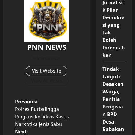
Jurnalisti
k Pilar
Demokra
si yang
Tak
Boleh
PNN NEWS
Direndah
kan
Administrator
Tindak
Visit Website
Lanjuti
View All Posts
Desakan
Warga,
Panitia
P
Previous:
Pengisia
Polres PurbaIingga
o
n BPD
Ringkus Residivis Kasus
Desa
Narkotika Jenis Sabu
s
Babakan
Next: