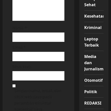
Sehat
Kesehatan
Kriminal
Nama
*
Laptop
Terbaik
Email
*
Media
dan
Situs Web
Jurnalisme
Otomotif
Simpan nama, email, dan
Politik
situs web saya pada
peramban ini untuk
REDAKSI
komentar saya