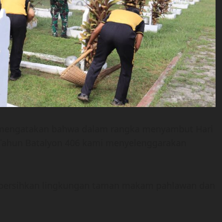
o mengatakan bahwa dalam rangka menyambut Hari
Tahun Batalyon 406 kami menyelenggarakan
mbersihkan lingkungan taman makam pahlawan dan