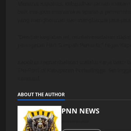
Menurut Kapolres, kebersihan taman makam
baik maupun masyarakat aparatur pemerinta
yang menghormati dan menghargai jasa-jasa
“Dengan kegiatan ini, mudah-mudahan dapat
peringatan Hari Sumpah Pemuda,” tegas Kapo
Kapolres menambahkan melalui kerja bakti be
TNI-Polri di Kabupaten Purbalingga. Sehin
kondusif.
ABOUT THE AUTHOR
PNN NEWS
Administrator