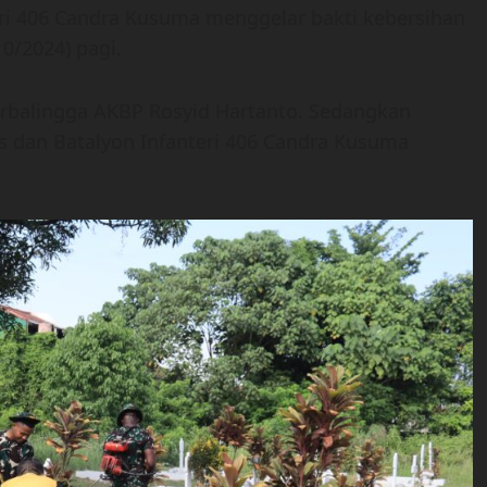
eri 406 Candra Kusuma menggelar bakti kebersihan
0/2024) pagi.
urbalingga AKBP Rosyid Hartanto. Sedangkan
es dan Batalyon Infanteri 406 Candra Kusuma