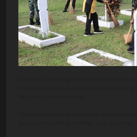
Kapolres Purbalingga AKBP Rosyid Hartant
Sumpah Pemuda 28 Oktober dan Hari Ulang 
kegiatan bakti kebersihan.
“Bakti kebersihan dilaksanakan dengan me
pengecatan tembok keliling,” jelas Kapolres.