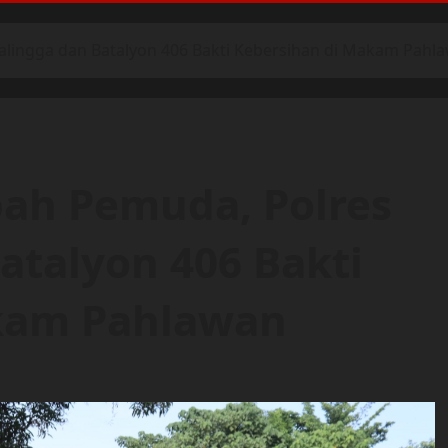
lingga dan Batalyon 406 Bakti Kebersihan di Makam Pahl
ah Pemuda, Polres
atalyon 406 Bakti
kam Pahlawan