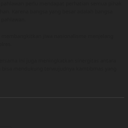
 pahlawan perlu mendapat perhatian semua pihak
han. Karena bangsa yang besar adalah bangsa
 pahlawan.
 membangkitkan jiwa nasionalisme menjelang
lres.
rsama ini juga meningkatkan sinergitas antara
gga bisa mendukung terwujudnya kamtibmas yang