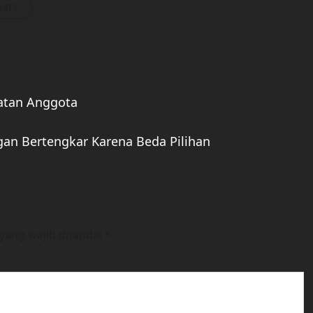
osts
hatan Anggota
ngan Bertengkar Karena Beda Pilihan
yang wajib ditandai
*