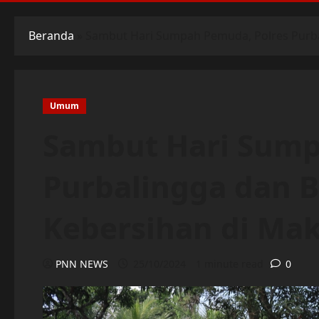
Beranda
»
Sambut Hari Sumpah Pemuda, Polres Purba
Umum
Sambut Hari Sump
Purbalingga dan B
Kebersihan di Ma
PNN NEWS
25/10/2024
1 minute read
0