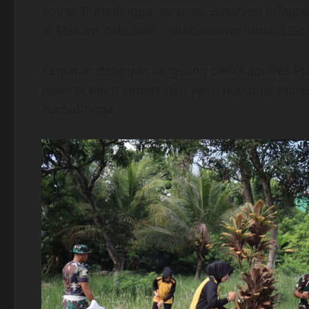
Polres Purbalingga bersama Batalyon Infant
di Makam Pahlawan Purbosaroyo, Jumat (25/1
Kegiatan dipimpin langsung oleh Kapolres P
peserta bakti kebersihan yaitu personel Polr
PurbaIingga.