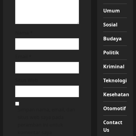
Umum
Sosial
Nama
*
Budaya
Politik
Email
*
Kriminal
Situs Web
Teknologi
Kesehatan
Otomotif
Simpan nama, email, dan
situs web saya pada
Contact
peramban ini untuk
Us
komentar saya