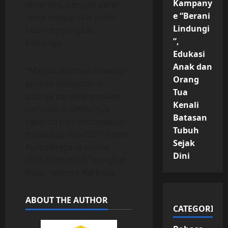
Kampany
terlarang. Dengan peran
e “Berani
serta masyarakat polisi
Lindungi
bisa mengungkap
”,
kasusnya.
Edukasi
Anak dan
“Masyarakat bisa melapor
Orang
apabila mengetahui
Tua
adanya penyalahgunaan
Kenali
narkoba di sekitarnya.
Batasan
Laporan bisa disampaikan
Tubuh
melalui aplikasi SIAP Polres
Sejak
Purbalingga di nomor
Dini
0851-8338-9110,” pungkas
Kasat Reserse Narkoba.
ABOUT THE AUTHOR
CATEGORIES