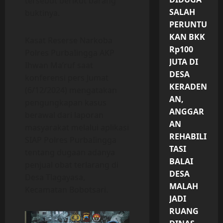
tersebut berikut barang
SALAH
buktinya.
PERUNTU
KAN BKK
Kasat Reserse Narkoba
Rp100
Polres PurbaIingga AKP
JUTA DI
Ihwan Ma’ruf saat
DESA
konferensi pers Jumat
KERADEN
(6/12/2024) mengatakan
AN,
pengungkapan kasus
ANGGAR
berawal dari laporan
AN
masyarakat melalui aplikasi
REHABILI
SIAP Polres PurbaIingga
TASI
tentang dugaan adanya
BALAI
penjual obat terlarang di
DESA
Desa Tlagayasa,
MALAH
Kecamatan Bobotsari.
JADI
RUANG