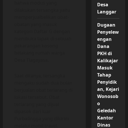
bahwa modus yang
Desa
dilakukan tersangka yaitu
Langgar
memperjualbelikan obat-
obatan yang masuk
Dugaan
kategori Daftar G dengan
Penyelew
membuka lapak di sebuah
engan
pekarangan kosong
Dana
belakang rumah warga
PKH di
Desa Tlagayasa.
Kalikajar
Masuk
Tahap
Saat ditanya, tersangka
Penyidik
mengaku sudah dua bulan
an, Kejari
berjualan obat terlarang di
Wonosob
lokasi tersebut. Obat
o
terlarang yang dijual
Geledah
dipasok dari luar
Kantor
PurbaIingga yang dikirim
Dinas
melalui mobil travel.