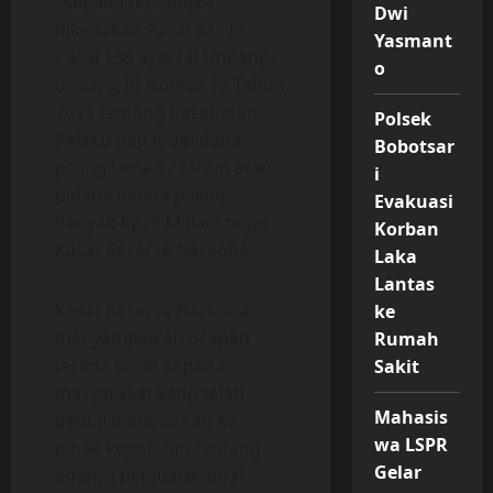
“Kepada tersangka
Dwi
dikenakan Pasal 435 Jo
Yasmant
Pasal 138 ayat (3) Undang-
o
undang RI Nomor 17 Tahun
2023 tentang Kesehatan.
Polsek
Pelaku dapat dipidana
Bobotsar
paling lama 12 tahun atau
i
pidana denda paling
Evakuasi
banyak Rp. 5 Miliar,” tegas
Korban
Kasat Reserse Narkoba.
Laka
Lantas
Kasat Reserse Narkoba
ke
menyampaikan ucapan
Rumah
terima kasih kepada
Sakit
masyarakat yang telah
Mahasis
peduli melaporkan ke
wa LSPR
pihak kepolisian tentang
Gelar
adanya penjualan obat