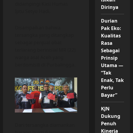
didampingi Kasi Humas
Dirinya
Iptu Setyo Hadi.
Durian
Disampaikan bahwa
Pak Eko:
tersangka yang ditangkap
Kualitas
sebagai penjual obat
Rasa
terlarang berinisial MR (22)
Sebagai
warga asal Aceh yang
Prinsip
berdomisili di Purbalingga.
Utama —
“Tak
Enak, Tak
Perlu
Bayar”
KJN
Dukung
Penuh
Dari tersangka diamankan
Kinerja
barang bukti 6 lempeng