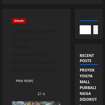
CARI
Umum
Respon Laporan
Cari
Masyarakat,
Polres
Purbalingga
RECENT
Ringkus Penjual
POSTS
Obat Terlarang
PROYEK
YOGYA
PNN NEWS
MALL
06/12/2024
PURBALI
NGGA
2 minutes read
0
DISOROT