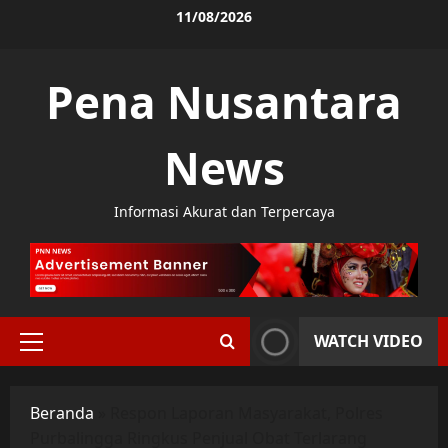
Skip
11/08/2026
to
content
Pena Nusantara
News
Informasi Akurat dan Terpercaya
WATCH VIDEO
Primary
Menu
Beranda
»
Respon Laporan Masyarakat, Polres
Purbalingga Ringkus Penjual Obat Terlarang