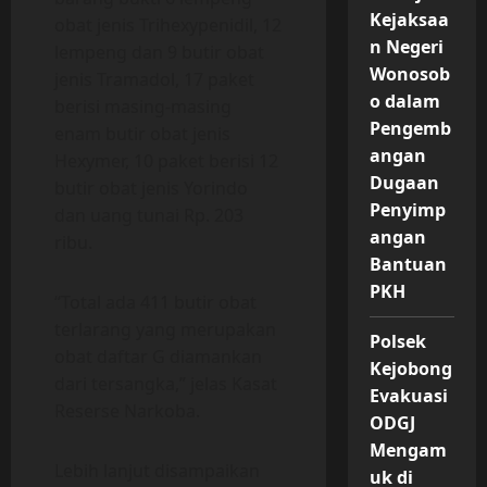
Kejaksaa
obat jenis Trihexypenidil, 12
n Negeri
lempeng dan 9 butir obat
Wonosob
jenis Tramadol, 17 paket
o dalam
berisi masing-masing
Pengemb
enam butir obat jenis
angan
Hexymer, 10 paket berisi 12
Dugaan
butir obat jenis Yorindo
Penyimp
dan uang tunai Rp. 203
angan
ribu.
Bantuan
PKH
“Total ada 411 butir obat
terlarang yang merupakan
Polsek
obat daftar G diamankan
Kejobong
dari tersangka,” jelas Kasat
Evakuasi
Reserse Narkoba.
ODGJ
Mengam
Lebih lanjut disampaikan
uk di