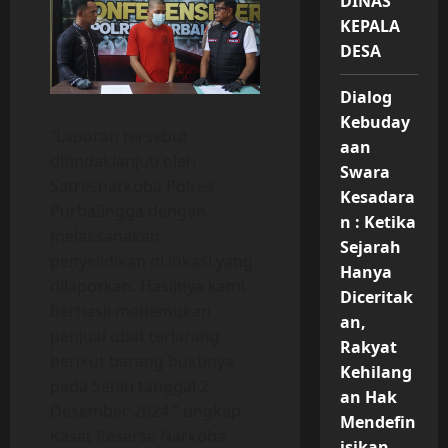
DINAS
KEPALA
DESA
Dialog
Kebuday
“Laporan tersebut
aan
ditindaklanjuti oleh
Swara
Satresnarkoba Polres
Kesadara
PurbaIingga dengan
n : Ketika
melaksanakan
Sejarah
penyelidikan di lokasi yang
Hanya
dilaporkan. Hasilnya kami
Diceritak
berhasil menemukan
an,
penjual obat terlarang
Rakyat
berikut barang buktinya
Kehilang
pada Senin tanggal 2
an Hak
Desember 2024,” ungkap
Mendefin
Kasat Reserse Narkoba
isikan