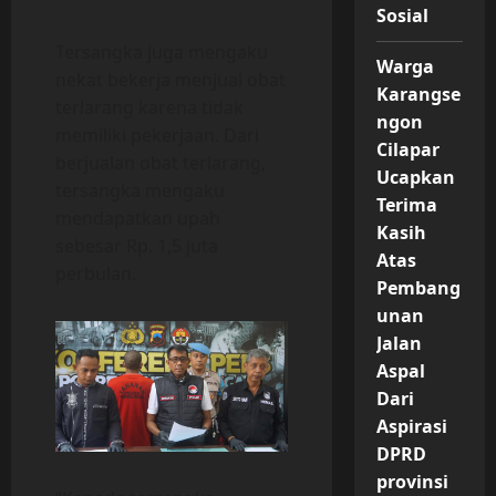
Sosial
Tersangka juga mengaku
Warga
nekat bekerja menjual obat
Karangse
terlarang karena tidak
ngon
memiliki pekerjaan. Dari
Cilapar
berjualan obat terlarang,
Ucapkan
tersangka mengaku
Terima
mendapatkan upah
Kasih
sebesar Rp. 1,5 juta
Atas
perbulan.
Pembang
unan
Jalan
Aspal
Dari
Aspirasi
DPRD
provinsi