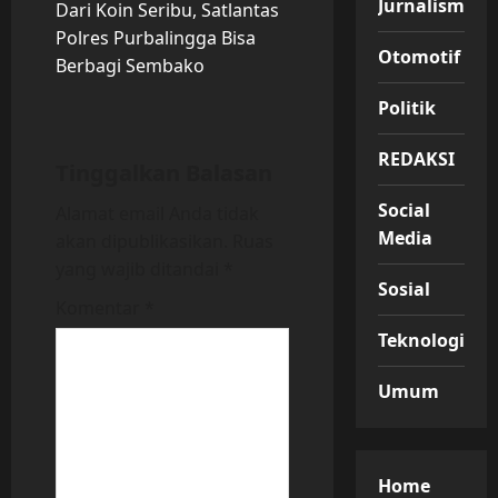
Jurnalisme
t
Dari Koin Seribu, Satlantas
Polres Purbalingga Bisa
n
Otomotif
Berbagi Sembako
a
Politik
v
REDAKSI
Tinggalkan Balasan
i
Social
Alamat email Anda tidak
Media
akan dipublikasikan.
Ruas
g
yang wajib ditandai
*
a
Sosial
Komentar
*
t
Teknologi
i
Umum
o
n
Home