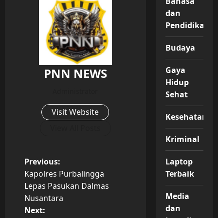
Bahasa
dan
Pendidikan
Budaya
Gaya
PNN NEWS
Hidup
Administrator
Sehat
Visit Website
Kesehatan
View All Posts
Kriminal
P
Previous:
Laptop
Kapolres Purbalingga
Terbaik
o
Lepas Pasukan Dalmas
Media
Nusantara
s
dan
Next: