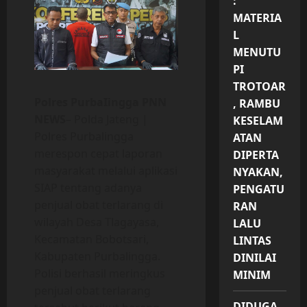
:
MATERIA
L
MENUTU
PI
TROTOAR
Polres PurbaIingga PNN
, RAMBU
NEWS
– Polda Jateng |
KESELAM
Polres Purbalingga
ATAN
merespon cepat laporan
DIPERTA
masyarakat melalui aplikasi
NYAKAN,
SIAP tentang adanya
PENGATU
penjual obat terlarang di
RAN
wilayah Desa Tlagayasa,
LALU
Kecamatan Bobotsari,
LINTAS
Kabupaten Purbalingga.
DINILAI
Polisi berhasil meringkus
MINIM
penjual obat terlarang
DIDUGA