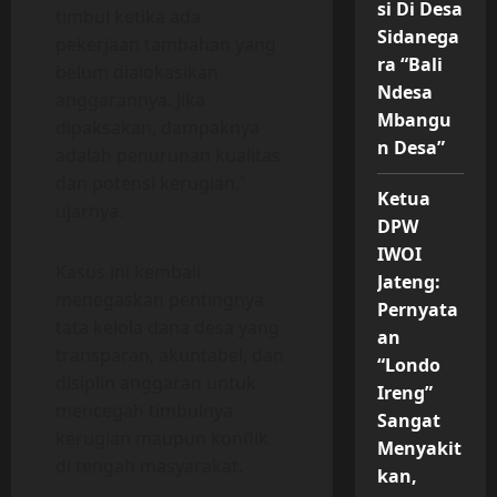
si Di Desa
timbul ketika ada
Sidanega
pekerjaan tambahan yang
ra “Bali
belum dialokasikan
Ndesa
anggarannya. Jika
Mbangu
dipaksakan, dampaknya
n Desa”
adalah penurunan kualitas
dan potensi kerugian,”
Ketua
ujarnya.
DPW
IWOI
Kasus ini kembali
Jateng:
menegaskan pentingnya
Pernyata
tata kelola dana desa yang
an
transparan, akuntabel, dan
“Londo
disiplin anggaran untuk
Ireng”
mencegah timbulnya
Sangat
kerugian maupun konflik
Menyakit
di tengah masyarakat.
kan,