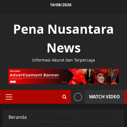
Skip
10/08/2026
to
content
Pena Nusantara
News
Informasi Akurat dan Terpercaya
WATCH VIDEO
Primary
Menu
Beranda
»
Proyek Pengaspalan Dana Desa tahun
2025 Diduga Alami Kerugian hingga Puluhan Juta