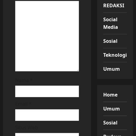
REDAKSI
o
n
Social
Media
Sosial
Teknologi
Umum
Nama
*
Home
Email
*
Umum
Sosial
Situs Web