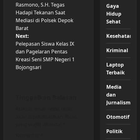
o
Rasmono, S.H. Tegas
Gaya
Hadapi Tekanan Saat
Hidup
s
Mediasi di Polsek Depok
Sehat
t
Barat
Next:
Kesehatan
n
Pelepasan Siswa Kelas IX
Kriminal
dan Pagelaran Pentas
a
Kreasi Seni SMP Negeri 1
Laptop
v
Bojongsari
Terbaik
i
Media
g
dan
Tinggalkan Balasan
Jurnalisme
a
Alamat email Anda tidak
akan dipublikasikan.
Ruas
Otomotif
t
yang wajib ditandai
*
Politik
i
Komentar
*