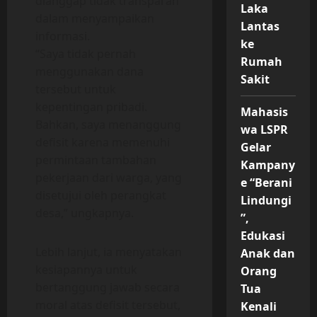
dianggap tidak transparan
Laka
dalam menyampaikan
Lantas
informasi.
ke
“Saya tidak pernah
Rumah
menggunakan dana
Sakit
tersebut untuk
kepentingan pribadi.
Mahasis
Bahkan, saya menanggung
wa LSPR
defisit karena memenuhi
Gelar
permintaan tambahan
Kampany
pekerjaan dari warga, yang
e “Berani
disetujui oleh perangkat
Lindungi
desa,” ungkapnya.
”,
Edukasi
Lebih lanjut, ia menyatakan
Anak dan
kesiapannya untuk
Orang
bertanggung jawab secara
Tua
moral atas defisit tersebut,
Kenali