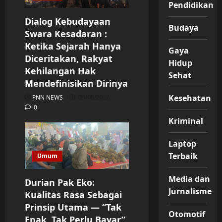
Pendidikan
Dialog Kebudayaan
Budaya
Swara Kesadaran :
Ketika Sejarah Hanya
Gaya
Diceritakan, Rakyat
Hidup
Kehilangan Hak
Sehat
Mendefinisikan Dirinya
Kesehatan
PNN NEWS
09/08/2026
0
Kriminal
Laptop
Terbaik
Umum
Media dan
Durian Pak Eko:
Jurnalisme
Kualitas Rasa Sebagai
Prinsip Utama — “Tak
Otomotif
Enak, Tak Perlu Bayar”