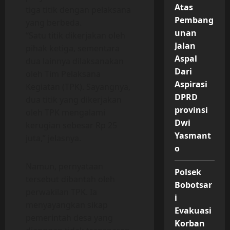
Atas
tiga titik dengan pelaksana
Pembang
yang berbeda.
unan
“Satu titik dikerjakan oleh
Jalan
pihak ketiga, sementara
Aspal
dua lainnya dilaksanakan
Dari
oleh Tim Pelaksana
Aspirasi
Kegiatan (TPK). Sayangnya,
DPRD
dua titik yang dikerjakan
provinsi
oleh TPK mengalami
Dwi
kerugian sebesar Rp 25
Yasmant
juta,” jelasnya.
o
Namun, pernyataan
Polsek
tersebut dibantah oleh
Bobotsar
perwakilan TPK. Ia
i
menyayangkan sikap
Evakuasi
pemerintah desa yang
Korban