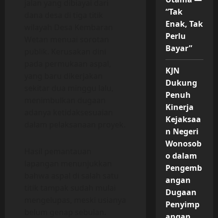
jalan yang dibiayai dari
“Tak
dana desa di tiga titik
Enak, Tak
wilayah Desa Kembaran
Perlu
Wetan menuai sorotan
Bayar”
publik. Kerusakan dini
pada permukaan aspal,
KJN
yang baru dikerjakan
Dukung
sekitar dua minggu lalu,
Penuh
menimbulkan dugaan
Kinerja
adanya ketidaksesuaian
Kejaksaa
dalam pelaksanaan proyek.
n Negeri
Wonosob
Hasil pemantauan
o dalam
lapangan menunjukkan
Pengemb
bahwa aspal di salah satu
angan
titik tampak sudah mulai
Dugaan
mengelupas, meski usianya
Penyimp
belum genap sebulan.
angan