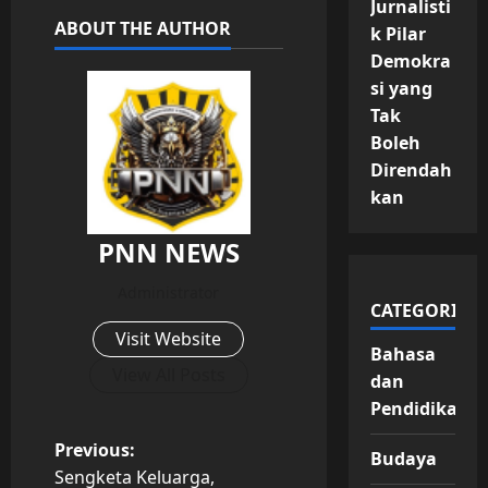
Jurnalisti
ABOUT THE AUTHOR
k Pilar
Demokra
si yang
Tak
Boleh
Direndah
kan
PNN NEWS
Administrator
CATEGORIES
Visit Website
Bahasa
View All Posts
dan
Pendidikan
P
Previous:
Budaya
Sengketa Keluarga,