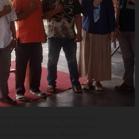
 dalam mewujudkan masyarakat yang
p air minum yang aman dan fasilitas
dasar setiap individu. Menyadari