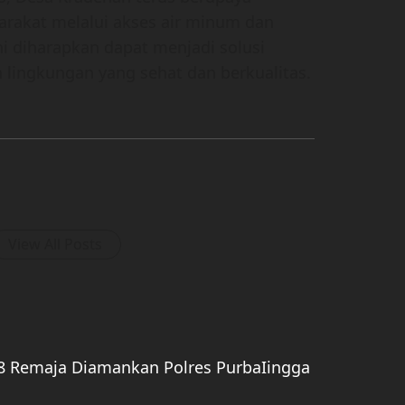
arakat melalui akses air minum dan
ini diharapkan dapat menjadi solusi
lingkungan yang sehat dan berkualitas.
View All Posts
8 Remaja Diamankan Polres PurbaIingga