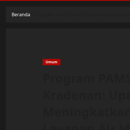
Beranda
»
Program PAMSIMAS di Desa Kradenan: Upa
Umum
Program PAMS
Kradenan: Up
Meningkatka
Layanan Air 