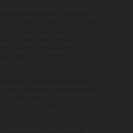
berhasilan program ini tidak hanya
struktur semata, tetapi juga oleh peran
rapkan dapat berpartisipasi dalam setiap
canaan, pelaksanaan, hingga
an adanya partisipasi aktif
t berjalan secara efektif dan
esa Kradenan juga mengungkapkan
ud nyata komitmen pemerintah dalam
syarakat. “Melalui program ini,
lebih sehat dan lebih produktif,”
 Desa Kradenan terus berupaya