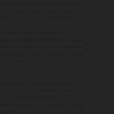
donesia terus berupaya meningkatkan
itasi, salah satunya melalui Program
i Berbasis Masyarakat (PAMSIMAS).
 Kecamatan Mrebet, Kabupaten
faat dari program PAMSIMAS. Program
akses masyarakat terhadap sumber air
sanitasi yang memadai. Dengan adanya
 dapat memperoleh layanan air minum
menyampaikan bahwa keberhasilan
ada dukungan dan komitmen bersama
 dan sejahtera. “PAMSIMAS di Desa
uhi kebutuhan air minum dan sanitasi
ujarnya.