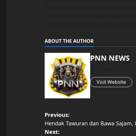
meningkatkan kualitas hidup masy
sanitasi yang lebih baik. Program 
jangka panjang dalam mewujudkan 
ABOUT THE AUTHOR
PNN NEWS
Administrator
Visit Website
P
Previous:
Hendak Tawuran dan Bawa Sajam, 
o
Next: