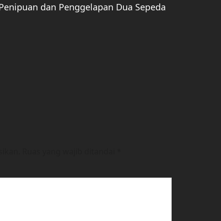
Penipuan dan Penggelapan Dua Sepeda
sikan.
Ruas yang wajib ditandai
*