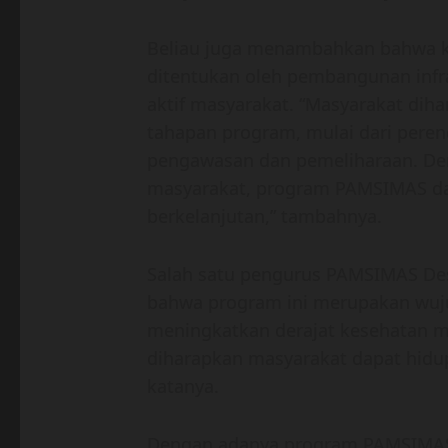
Beliau juga menambahkan bahwa ke
ditentukan oleh pembangunan infra
aktif masyarakat. “Masyarakat diha
tahapan program, mulai dari peren
pengawasan dan pemeliharaan. Deng
masyarakat, program PAMSIMAS dapa
berkelanjutan,” tambahnya.
Salah satu pengurus PAMSIMAS D
bahwa program ini merupakan wuj
meningkatkan derajat kesehatan ma
diharapkan masyarakat dapat hidup 
katanya.
Dengan adanya program PAMSIMAS,