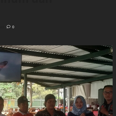
ead
0