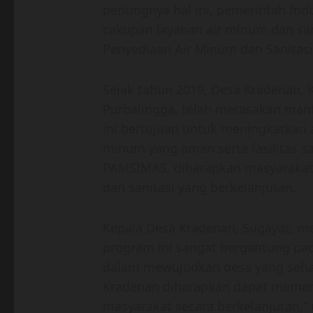
pentingnya hal ini, pemerintah In
cakupan layanan air minum dan san
Penyediaan Air Minum dan Sanitas
Sejak tahun 2019, Desa Kradenan,
Purbalingga, telah merasakan man
ini bertujuan untuk meningkatkan 
minum yang aman serta fasilitas 
PAMSIMAS, diharapkan masyarakat
dan sanitasi yang berkelanjutan.
Kepala Desa Kradenan, Sugayat, 
program ini sangat bergantung p
dalam mewujudkan desa yang sehat
Kradenan diharapkan dapat memen
masyarakat secara berkelanjutan,” 