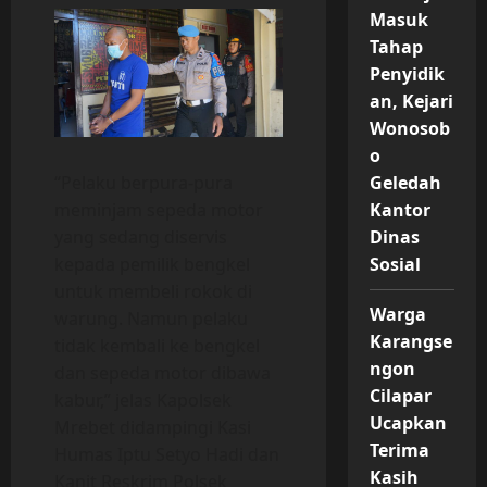
Masuk
Tahap
Penyidik
an, Kejari
Wonosob
o
“Pelaku berpura-pura
Geledah
meminjam sepeda motor
Kantor
yang sedang diservis
Dinas
kepada pemilik bengkel
Sosial
untuk membeli rokok di
Warga
warung. Namun pelaku
Karangse
tidak kembali ke bengkel
ngon
dan sepeda motor dibawa
Cilapar
kabur,” jelas Kapolsek
Ucapkan
Mrebet didampingi Kasi
Terima
Humas Iptu Setyo Hadi dan
Kasih
Kanit Reskrim Polsek