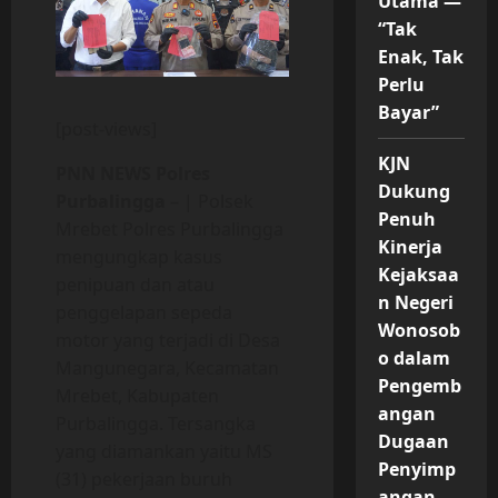
Utama —
“Tak
Enak, Tak
Perlu
Bayar”
[post-views]
KJN
PNN NEWS Polres
Dukung
Purbalingga
– | Polsek
Penuh
Mrebet Polres Purbalingga
Kinerja
mengungkap kasus
Kejaksaa
penipuan dan atau
n Negeri
penggelapan sepeda
Wonosob
motor yang terjadi di Desa
o dalam
Mangunegara, Kecamatan
Pengemb
Mrebet, Kabupaten
angan
Purbalingga. Tersangka
Dugaan
yang diamankan yaitu MS
Penyimp
(31) pekerjaan buruh
angan