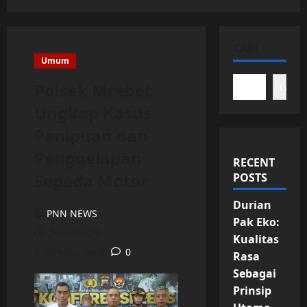
CARI
Umum
Polsek Mrebet
Cari
Ungkap Kasus
Penipuan dan
Penggelapan
RECENT
Sepeda Motor
POSTS
Durian
PNN NEWS
Pak Eko:
24/09/2024
Kualitas
2 minutes read
0
Rasa
Sebagai
Prinsip