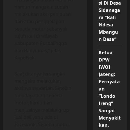
si Di Desa
namun mengakui sudah
Sidanega
melakukan aksi penipuan
ra “Bali
dan atau penggelapan
Ndesa
sepeda motor sebanyak
Mbangu
tujuh kali di wilayah
n Desa”
Kabupaten Purbalingga
dan Banyumas,” jelas
Ketua
Kapolsek.
DPW
IWOI
Saat ditanya tersangka
Jateng:
mengaku melakukan
Pernyata
aksinya sendirian. Setelah
an
mendapatkan sepeda
“Londo
motor, kemudian
Ireng”
menjualnya melalui grup
Sangat
jual beli yang ada di
Menyakit
Facebook. Sepeda motor
kan,