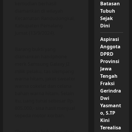
kemudian berhasil
Batasan
diamankan di wilayah
Tubuh
Kecamatan Randudongkal,
Sejak
Kabupaten Pemalang
Dini
Jumat (13/9/2024).
Aspirasi
Anggota
Barang bukti yang
DPRD
diamankan handphone
Provinsi
merk Samsung Galaxy J2
Jawa
milik pelaku, tas slempang
Tengah
warna hitam, jaket sweater
Fraksi
warna cokelat dan celana
Gerindra
bahan warna hitam. Selain
Dwi
itu, uang tunai sebesar Rp.
Yasmant
805.000,- sisa hasil menjual
o, S.TP
sepeda motor korban.
Kini
Terealisa
“Tersangka bukan residivis