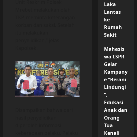
Unit Reskrim Polsek
Laka
Mrebet melakukan olah
Lantas
TKP, meminta keterangan
ke
korban dan saksi. Setelah
Rumah
itu melakukan
Sakit
penyelidikan,” jelas
Kapolsek.
Mahasis
wa LSPR
Gelar
Kampany
e “Berani
Lindungi
”,
Edukasi
Disampaikan bahwa dari
Anak dan
hasil penyelidikan
Orang
diperoleh informasi
Tua
keberadaan pelaku. Pelaku
Kenali