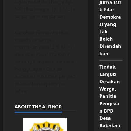
dijual mulai dari harga Rp.
Jurnalisti
900 ribu hingga Rp. 1,5 juta
k Pilar
tanpa surat kendaraan.
Demokra
si yang
Tak
Kapolsek menambahkan
Boleh
kepada tersangka
Direndah
dikenakan pasal 378 KUHP
kan
dan/atau Pasal 372 KUHP
tentang Penipuan dan/atau
Tindak
Penggelapan. Dengan
Lanjuti
ancaman hukuman penjara
Desakan
selama-lamanya empat
Warga,
tahun.
Panitia
Pengisia
ABOUT THE AUTHOR
n BPD
Desa
Babakan