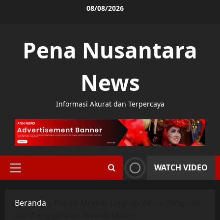
Skip
08/08/2026
to
content
Pena Nusantara
News
Informasi Akurat dan Terpercaya
WATCH VIDEO
Primary
Menu
Beranda
»
Polsek Mrebet Ungkap Kasus Penipuan
dan Penggelapan Sepeda Motor