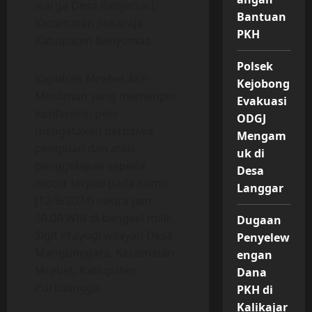
warga Desa Banjarsari,
Bantuan
Kecamatan Sokaraja,
PKH
Kabupaten Banyumas.
Polsek
Kapolsek Mrebet AKP
Kejobong
Muslimun yang memimpin
Evakuasi
konferensi pers
ODGJ
mengatakan peristiwa
Mengam
penipuan dan atau
uk di
penggelapan sepeda
Desa
motor terjadi pada Kamis
Langgar
(12/9/2024) sekira jam
10.00 WIB di bengkel milik
Dugaan
Sigit Prayogi wilayah Desa
Penyelew
Mangunegara, Kecamatan
engan
Mrebet, Kabupaten
Dana
Purbalingga.
PKH di
Kalikajar