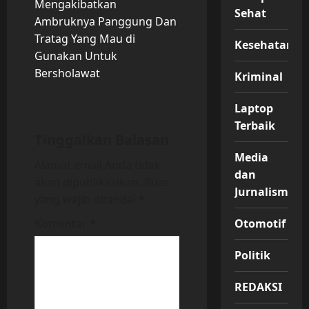
Mengakibatkan
Sehat
n
Ambruknya Panggung Dan
Tratag Yang Mau di
a
Kesehatan
Gunakan Untuk
v
Bersholawat
Kriminal
i
Laptop
Terbaik
g
Tinggalkan Balasan
Media
a
Alamat email Anda tidak
dan
akan dipublikasikan.
Ruas
t
Jurnalisme
yang wajib ditandai
*
i
Komentar
*
Otomotif
o
Politik
n
REDAKSI