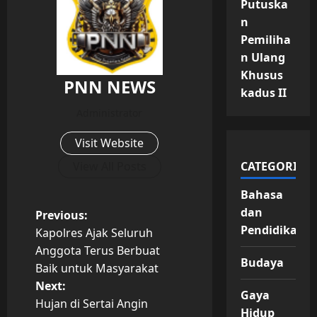
Putuska
n
Pemiliha
n Ulang
Khusus
PNN NEWS
kadus II
Administrator
Visit Website
View All Posts
CATEGORIES
Bahasa
dan
P
Previous:
Pendidikan
Kapolres Ajak Seluruh
o
Anggota Terus Berbuat
Budaya
Baik untuk Masyarakat
s
Next:
Gaya
t
Hujan di Sertai Angin
Hidup