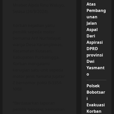
Atas
Mrebet Aipda Rino Waluyo,
Pembang
Selasa (24/9/2024).
unan
Jalan
Korban kejadian yaitu
Aspal
pemilik sepeda motor
Dari
bernama Arif Nurhidayat
Aspirasi
warga Desa Karanglewas,
DPRD
Kecamatan Kutasari,
provinsi
Kabupaten Purbalingga.
Dwi
Korban mengalami
Yasmant
kerugian satu unit sepeda
o
motor jenis Yamaha Jupiter
Z bernomor polisi B-3354-
Polsek
NXM.
Bobotsar
i
“Berdasarkan laporan
Evakuasi
pemilik bengkel, kemudian
Korban