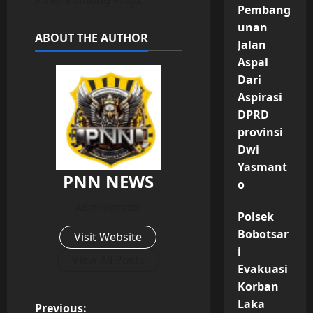
Pembang
unan
ABOUT THE AUTHOR
Jalan
Aspal
Dari
Aspirasi
DPRD
provinsi
Dwi
Yasmant
PNN NEWS
o
Administrator
Polsek
Bobotsar
Visit Website
i
View All Posts
Evakuasi
Korban
Laka
Previous: