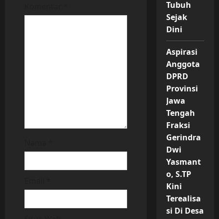
i
Tubuh
Komentar
*
Sejak
o
Dini
n
Aspirasi
Anggota
DPRD
Provinsi
Jawa
Tengah
Fraksi
Gerindra
Nama
*
Dwi
Yasmant
o, S.TP
Email
*
Kini
Terealisa
si Di Desa
Situs Web