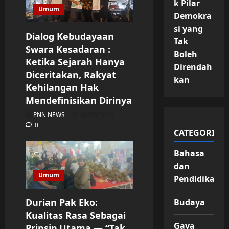
k Pilar
Umum
Demokra
si yang
Dialog Kebudayaan
Tak
Swara Kesadaran :
Boleh
Ketika Sejarah Hanya
Direndah
Diceritakan, Rakyat
kan
Kehilangan Hak
Mendefinisikan Dirinya
PNN NEWS
09/08/2026
0
CATEGORIES
Bahasa
dan
Umum
Pendidikan
Durian Pak Eko:
Budaya
Kualitas Rasa Sebagai
Gaya
Prinsip Utama — “Tak