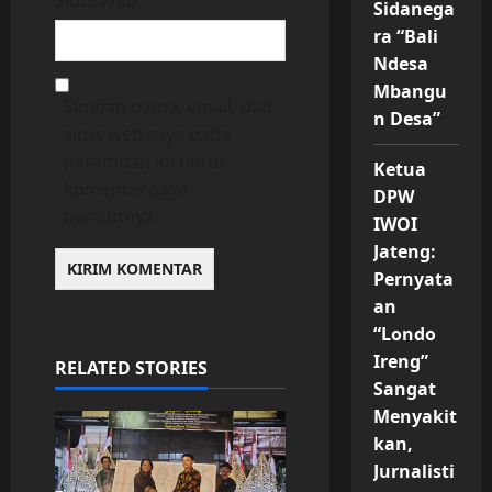
Sidanega
ra “Bali
Ndesa
Mbangu
Simpan nama, email, dan
n Desa”
situs web saya pada
peramban ini untuk
Ketua
komentar saya
DPW
berikutnya.
IWOI
Jateng:
Pernyata
an
“Londo
Ireng”
RELATED STORIES
Sangat
Menyakit
kan,
Jurnalisti