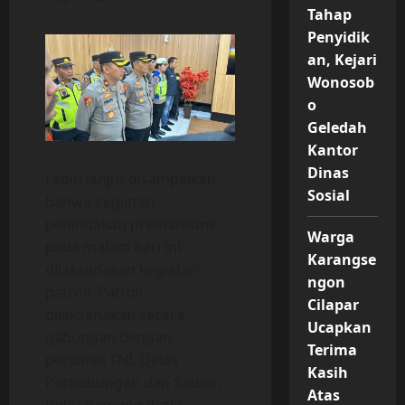
Tahap
Penyidik
an, Kejari
Wonosob
o
Geledah
Kantor
Dinas
Lebih lanjut disampaikan
Sosial
bahwa kegiatan
penindakan premanisme
Warga
pada malam hari ini
Karangse
dilaksanakan kegiatan
ngon
patroli. Patroli
Cilapar
dilaksanakan secara
Ucapkan
gabungan dengan
Terima
personel TNI, Dinas
Kasih
Perhubungan dan Satuan
Atas
Polisi Pamong Praja.