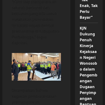
“Kami siap mengerahkan
Enak, Tak
seluruh personel dan
Perlu
kekuatan yang ada untuk
Bayar”
melakukan penindakan
terhadap segala bentuk
KJN
premanisme di Kabupaten
Dukung
Purbalingga,” tegas
Penuh
Kapolres.
Kinerja
Kejaksaa
n Negeri
Wonosob
o dalam
Pengemb
angan
Dugaan
Disampaikan bahwa
Penyimp
kegiatan pemberantasan
angan
premanisme ini
Bantuan