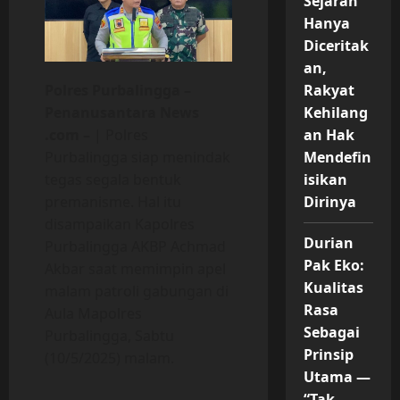
Sejarah
Hanya
Diceritak
an,
Polres Purbalingga –
Rakyat
Penanusantara News
Kehilang
.com –
| Polres
an Hak
Purbalingga siap menindak
Mendefin
tegas segala bentuk
isikan
premanisme. Hal itu
Dirinya
disampaikan Kapolres
Durian
Purbalingga AKBP Achmad
Pak Eko:
Akbar saat memimpin apel
Kualitas
malam patroli gabungan di
Rasa
Aula Mapolres
Sebagai
Purbalingga, Sabtu
Prinsip
(10/5/2025) malam.
Utama —
“Tak