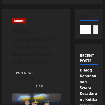
CARI
Umum
Polres
Cari
Purbalingga Siap
Tindak Tegas
Segala Bentuk
RECENT
Premanisme
POSTS
Dialog
PNN NEWS
Kebuday
11/05/2025
aan
1 minute read
0
Swara
Kesadara
n : Ketika