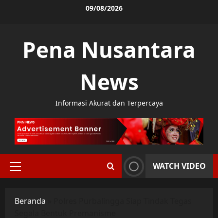
Skip
09/08/2026
to
content
Pena Nusantara
News
Informasi Akurat dan Terpercaya
WATCH VIDEO
Primary
Menu
Beranda
»
Polres Purbalingga Siap Tindak Tegas
Segala Bentuk Premanisme