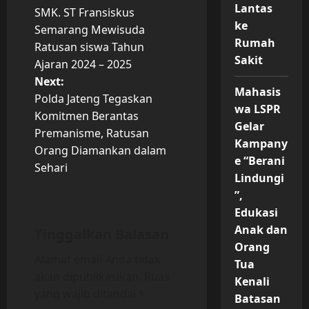
P
Lantas
SMK. ST Fransiskus
o
ke
Semarang Mewisuda
Rumah
Ratusan siswa Tahun
s
Sakit
Ajaran 2024 – 2025
t
Next:
Mahasis
Polda Jateng Tegaskan
wa LSPR
n
Komitmen Berantas
Gelar
Premanisme, Ratusan
a
Kampany
Orang Diamankan dalam
e “Berani
v
Sehari
Lindungi
”,
i
Edukasi
g
Anak dan
Tinggalkan Balasan
Orang
a
Alamat email Anda tidak
Tua
akan dipublikasikan.
Ruas
Kenali
t
yang wajib ditandai
*
Batasan