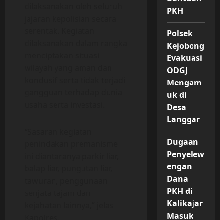
dilaksanakan oleh seluruh
PKH
jajaran kepolisian secara
serentak. Kegiatan
Polsek
dilaksanakan dalam rangka
Kejobong
menciptakan situasi
Evakuasi
wilayah yang aman dan
ODGJ
kondusif serta tidak terjadi
Mengam
gangguan terhadap dunia
uk di
usaha serta investasi.
Desa
Langgar
“Sasaran kegiatan
Dugaan
penindakan premanisme
Penyelew
ini diantaranya parkir liar,
engan
balap liar, pungutan liar,
Dana
tawuran, penggunaan
PKH di
senjata tajam dan
Kalikajar
kejahatan lainnya,” jelas
Masuk
Kapolres.