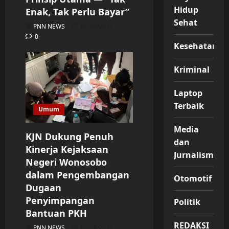
Hidup
Enak, Tak Perlu Bayar”
Sehat
PNN NEWS
06/08/2026
0
Kesehatan
Kriminal
Laptop
Terbaik
Umum
Media
KJN Dukung Penuh
dan
Kinerja Kejaksaan
Jurnalisme
Negeri Wonosobo
dalam Pengembangan
Otomotif
Dugaan
Penyimpangan
Politik
Bantuan PKH
REDAKSI
PNN NEWS
06/08/2026