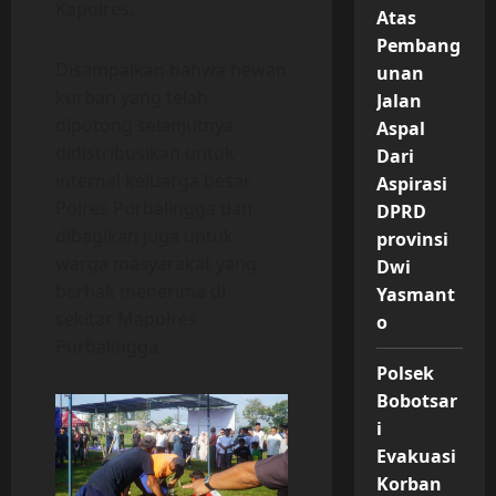
Kapolres.
Atas
Pembang
Disampaikan bahwa hewan
unan
kurban yang telah
Jalan
dipotong selanjutnya
Aspal
didistribusikan untuk
Dari
internal keluarga besar
Aspirasi
Polres Purbalingga dan
DPRD
dibagikan juga untuk
provinsi
warga masyarakat yang
Dwi
berhak menerima di
Yasmant
sekitar Mapolres
o
Purbalingga.
Polsek
Bobotsar
i
Evakuasi
Korban