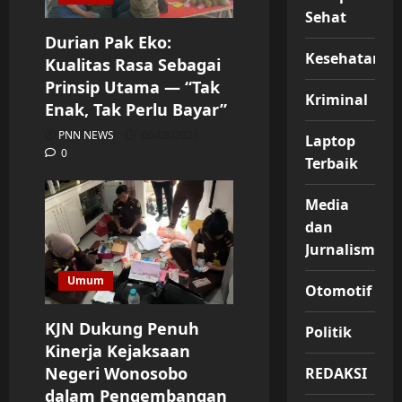
Sehat
Durian Pak Eko:
Kesehatan
Kualitas Rasa Sebagai
Prinsip Utama — “Tak
Kriminal
Enak, Tak Perlu Bayar”
PNN NEWS
06/08/2026
Laptop
0
Terbaik
Media
dan
Jurnalisme
Umum
Otomotif
KJN Dukung Penuh
Politik
Kinerja Kejaksaan
Negeri Wonosobo
REDAKSI
dalam Pengembangan