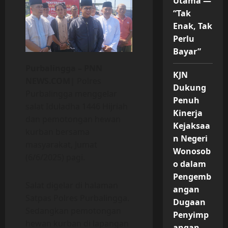
Utama —
“Tak
Enak, Tak
Perlu
Bayar”
Purbalingga – PNN
KJN
NEWS.COM|
Polres
Dukung
Purbalingga menggelar
Penuh
salat Iduladha 1446 Hijriah
Kinerja
dan pemotongan hewan
Kejaksaa
kurban bersama
n Negeri
masyarakat, Jumat
Wonosob
(6/6/2025) pagi.
o dalam
Pengemb
Salat digelar di halaman
angan
Satpas Polres Purbalingga.
Dugaan
Sedangkan pemotongan
Penyimp
hewan kurban di lapangan
angan