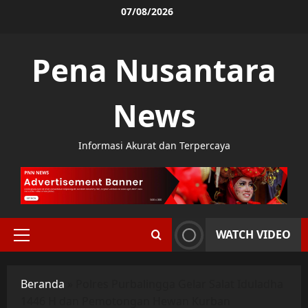
Skip
07/08/2026
to
content
Pena Nusantara
News
Informasi Akurat dan Terpercaya
WATCH VIDEO
Primary
Menu
Beranda
»
Polres Purbalingga Gelar Salat Iduladha
1446 H dan Pemotongan Hewan Kurban