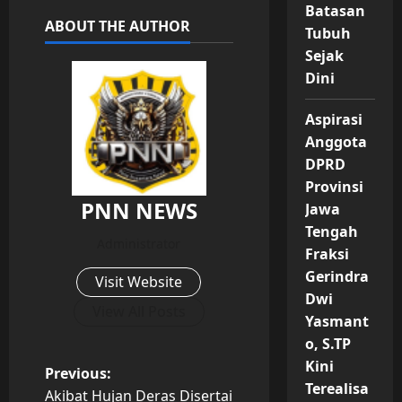
Batasan
ABOUT THE AUTHOR
Tubuh
Sejak
Dini
Aspirasi
Anggota
DPRD
Provinsi
PNN NEWS
Jawa
Tengah
Administrator
Fraksi
Gerindra
Visit Website
Dwi
View All Posts
Yasmant
o, S.TP
Kini
P
Previous:
Terealisa
Akibat Hujan Deras Disertai