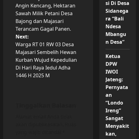
o
si Di Desa
Angin Kencang, Hektaran
Sidanega
Sawah Milik Petani Desa
s
ra “Bali
Bajong dan Majasari
Ndesa
t
Terancam Gagal Panen.
Mbangu
Next:
n
n Desa”
Warga RT 01 RW 03 Desa
Majasari Sembelih Hewan
a
Ketua
Kurban Wujud Kepedulian
DPW
v
Di Hari Raya Iedul Adha
IWOI
1446 H 2025 M
Jateng:
i
Pernyata
g
an
“Londo
Tinggalkan Balasan
a
Ireng”
Alamat email Anda tidak
Sangat
t
akan dipublikasikan.
Ruas
Menyakit
yang wajib ditandai
*
i
kan,