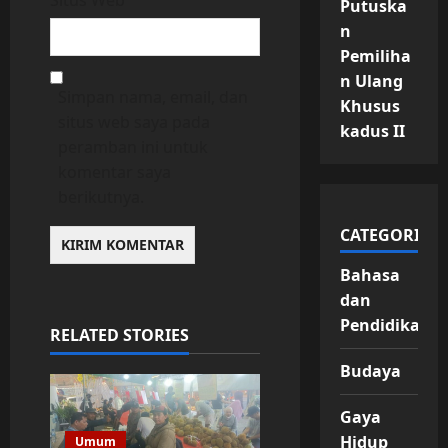
Putuska
n
Pemiliha
n Ulang
Simpan nama, email, dan
Khusus
situs web saya pada
kadus II
peramban ini untuk
komentar saya
berikutnya.
CATEGORIES
Bahasa
dan
Pendidikan
RELATED STORIES
Budaya
Gaya
Hidup
Umum