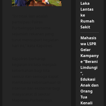
Laka
Lantas
ke
“Ini tidak lain adalah
Rumah
partisipasi Polres
Sakit
Purbalingga bersama
sejumlah rekanan yang
Mahasis
turut mensuport kegiatan
wa LSPR
hari ini,” kata Kapolres.
Gelar
Kampany
Kapolres berharap
e “Berani
kegiatan ini bisa menjadi
Lindungi
keberkahan bagi kita
”,
semua dan semoga dapat
Edukasi
membawa kebersamaan di
Anak dan
internal dan eksternal bagi
Orang
masyarakat di sekitar
Tua
Mapolres Purbalingga.
Kenali