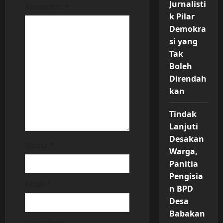
Jurnalisti
Komentar
*
o
k Pilar
Demokra
n
si yang
Tak
Boleh
Direndah
kan
Tindak
Lanjuti
Desakan
Nama
*
Warga,
Panitia
Pengisia
Email
*
n BPD
Desa
Babakan
Situs Web