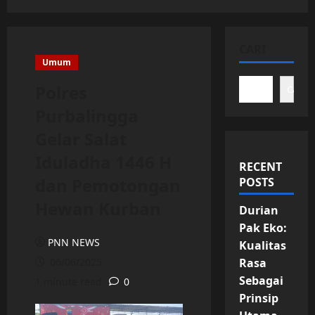
CARI
Umum
Polres
Cari
Purbalingga
Gelar Salat
Iduladha 1446 H
RECENT
dan Pemotongan
POSTS
Hewan Kurban
Durian
Pak Eko:
PNN NEWS
Kualitas
06/06/2025
Rasa
Sebagai
1 minute read
0
Prinsip