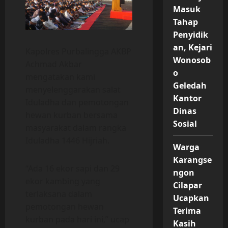
Masuk
Tahap
Penyidik
an, Kejari
Kapolres Purbalingga AKBP
Wonosob
Achmad Akbar
o
mengatakan kami
Geledah
menyelenggarakan salat
Kantor
Iduladha dan pemotongan
Dinas
hewan kurban bersama
Sosial
masyarakat dalam rangka
Iduladha 1446 Hijriah.
Warga
Karangse
“Ada 16 ekor sapi dan 29
ngon
ekor kambing yang
Cilapar
terlaksana dalam
Ucapkan
pemotongan hewan
Terima
kurban pada hari ini,” ucap
Kasih