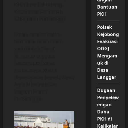
Kelurahan Kalikabong,
Bantuan
Kecamatan Kalimanah,
PKH
Kabupaten Purbalingga.
Polsek
Kejobong
Dalam salat Iduladha
Evakuasi
bertindak selalu imam
ODGJ
yaitu Bribda Darell
Mengam
Aliviyanto anggota
uk di
Satsamapta Polres
Desa
Purbalingga. Khotib
Langgar
dipercayakan kepada Aipda
Agus Miswanto dari
Dugaan
Bagsdm Polres
Penyelew
Purbalingga.
engan
Dana
PKH di
Kalikajar