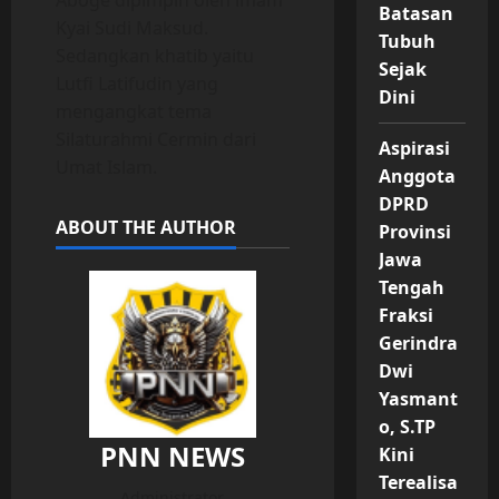
Batasan
Kyai Sudi Maksud.
Tubuh
Sedangkan khatib yaitu
Sejak
Lutfi Latifudin yang
Dini
mengangkat tema
Silaturahmi Cermin dari
Aspirasi
Umat Islam.
Anggota
DPRD
ABOUT THE AUTHOR
Provinsi
Jawa
Tengah
Fraksi
Gerindra
Dwi
Yasmant
o, S.TP
PNN NEWS
Kini
Terealisa
Administrator