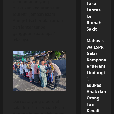
pengamanan yang
Laka
dilakukan kegiatan salat
Lantas
Idul Fitri jemaah Islam
ke
Aboge bisa berjalan aman
Rumah
dan lancar tanpa
Sakit
gangguan suatu apa,”
jelasnya.
Mahasis
wa LSPR
Gelar
Kampany
e “Berani
Lindungi
”,
Edukasi
Anak dan
Orang
Dari data yang diperoleh
Tua
salat Idul Fitri jemaah Islam
Kenali
Aboge dipimpin oleh imam