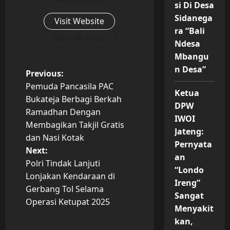
si Di Desa
Sidanega
Visit Website
ra “Bali
View All Posts
Ndesa
Mbangu
n Desa”
P
Previous:
Pemuda Pancasila PAC
Ketua
o
Bukateja Berbagi Berkah
DPW
Ramadhan Dengan
s
IWOI
Membagikan Takjil Gratis
Jateng:
t
dan Nasi Kotak
Pernyata
Next:
an
n
Polri Tindak Lanjuti
“Londo
Lonjakan Kendaraan di
a
Ireng”
Gerbang Tol Selama
Sangat
v
Operasi Ketupat 2025
Menyakit
kan,
i