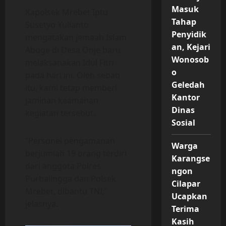
Masuk
Kapolsek Mrebet Iptu
Tahap
Susetyo Yulianto
Penyidik
mengatakan jemaah Islam
an, Kejari
Aboge di Desa Onje baru
Wonosob
melaksanakan Idul Fitri
o
pada hari ini. Oleh sebab
Geledah
itu, kami tetap memberi
Kantor
jaminan keamanan
Dinas
kegiatan tersebut.
Sosial
“Personel pengamanan
Warga
berjumlah 19 orang terdiri
Karangse
dari anggota Polres
ngon
Purbalingga dan Polsek
Cilapar
Mrebet, dibantu TNI,”
Ucapkan
jelasnya.
Terima
Kasih