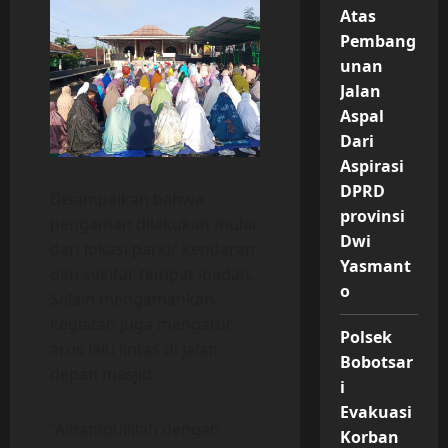
Atas
Pembang
unan
Jalan
Aspal
Dari
Aspirasi
DPRD
Disampaikan bahwa
provinsi
pengaman dilakukan mulai
Dwi
dari lokasi parkir kendaran
Yasmant
dan sekitar tempat ibadah.
o
Selain mengamankan
kegiatan juga mengatur
Polsek
arus lalu lintas di jalan
Bobotsar
depan masjid.
i
Evakuasi
“Alhamdulillah dengan
Korban