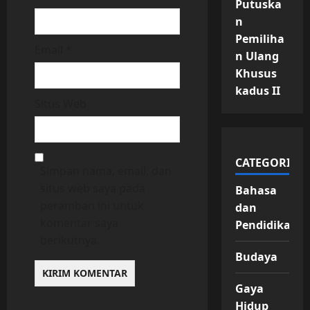
Putuska
n
Pemiliha
Email
*
n Ulang
Khusus
kadus II
Situs Web
CATEGORIES
Simpan nama, email, dan
situs web saya pada
Bahasa
peramban ini untuk
dan
komentar saya
Pendidikan
berikutnya.
Budaya
Gaya
Hidup