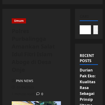
CARI
Umum
Polres
Cari
Purbalingga
Amankan Salat
Idul Fitri Islam
RECENT
Aboge di Desa
POSTS
Onje
Durian
Pak Eko:
PNN NEWS
Kualitas
01/04/2025
Rasa
Sebagai
1 minute read
0
Prinsip