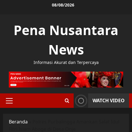
Skip
08/08/2026
to
content
Pena Nusantara
News
Informasi Akurat dan Terpercaya
WATCH VIDEO
Primary
Menu
Beranda
»
Polres Purbalingga Amankan Salat Idul
Fitri Islam Aboge di Desa Onje