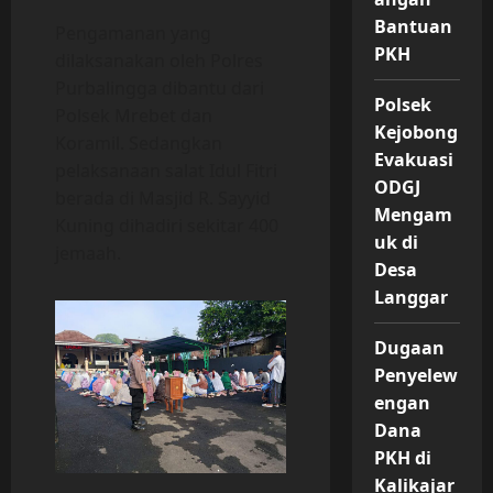
Bantuan
Pengamanan yang
PKH
dilaksanakan oleh Polres
Purbalingga dibantu dari
Polsek
Polsek Mrebet dan
Kejobong
Koramil. Sedangkan
Evakuasi
pelaksanaan salat Idul Fitri
ODGJ
berada di Masjid R. Sayyid
Mengam
Kuning dihadiri sekitar 400
uk di
jemaah.
Desa
Langgar
Dugaan
Penyelew
engan
Dana
PKH di
Kalikajar