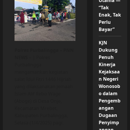
Utama —
“Tak
Enak, Tak
Perlu
Bayar”
KJN
Dukung
Polres Purbalingga – PNN
Penuh
NEWS
– | Polres
Kinerja
Purbalingga
Kejaksaa
mengamankan kegiatan
n Negeri
salat Idul Fitri 1446 Hijriah
Wonosob
yang dilaksanakan jemaah
o dalam
Islam Alif Rebo Wage
Pengemb
(Aboge) di Desa Onje,
angan
Kecamatan Mrebet,
Dugaan
Kabupaten Purbalingga,
Penyimp
Selasa (1/4/2025) pagi.
angan