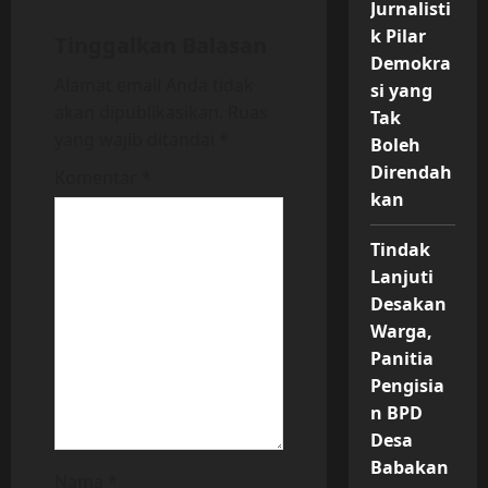
Jurnalisti
g
k Pilar
Tinggalkan Balasan
Demokra
a
Alamat email Anda tidak
si yang
akan dipublikasikan.
Ruas
Tak
t
yang wajib ditandai
*
Boleh
i
Direndah
Komentar
*
kan
o
Tindak
n
Lanjuti
Desakan
Warga,
Panitia
Pengisia
n BPD
Desa
Babakan
Nama
*