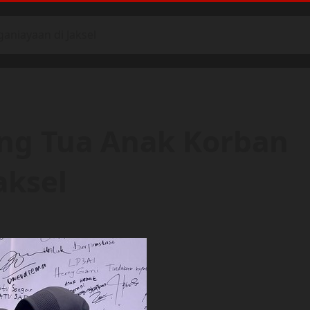
aniayaan di Jaksel
ang Tua Anak Korban
aksel