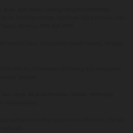
k anak atas kasih sayang dengan kekerasan.
kum berjalan tuntas, berpihak pada korban, dan
” tegas Direktur PPA dan PPO.
isi penuh luka, mengalami patah tulang, hingga
nisial MK itu ditemukan terbaring dan kelaparan
akarta Selatan.
ik dari sejak awal ditemukan. Sebab, beberapa
an terhadapnya.
gis terhadap korban juga terus diberikan. Hal itu
nyeluruh.