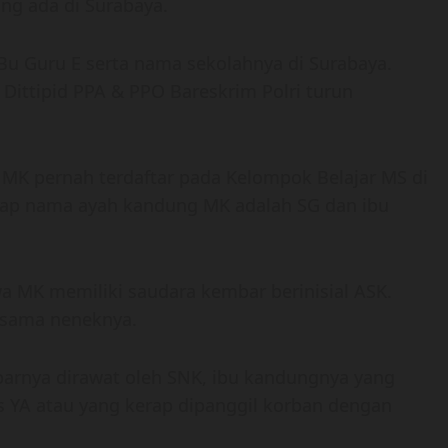
ng ada di Surabaya.
Bu Guru E serta nama sekolahnya di Surabaya.
 Dittipid PPA & PPO Bareskrim Polri turun
 MK pernah terdaftar pada Kelompok Belajar MS di
ngkap nama ayah kandung MK adalah SG dan ibu
wa MK memiliki saudara kembar berinisial ASK.
ersama neneknya.
barnya dirawat oleh SNK, ibu kandungnya yang
s YA atau yang kerap dipanggil korban dengan