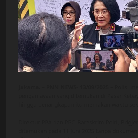
Jakarta. – PNN NEWS- 13/09/2025 –
Polisi m
penganiayaan yang ditemukan di Pasar Kebayo
hingga penangkapan itu memakan waktu sekit
Direktur PPA dan PPO Bareskrim Polri, Brigj
ditemukan pada 11 Juni 2025 tanpa dokumen p