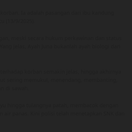
i korban. Ia adalah pasangan dari ibu kandung
u (13/9/2025).
gan, meski secara hukum perkawinan dan status
ang jelas, Ayah Juna bukanlah ayah biologi dari
 terhadap korban semakin jelas, hingga akhirnya
ebut sering memukul, menendang, membanting,
n di sawah.
kayu hingga tulangnya patah, membacok dengan
air panas. Kini polisi telah menetapkan SNK dan