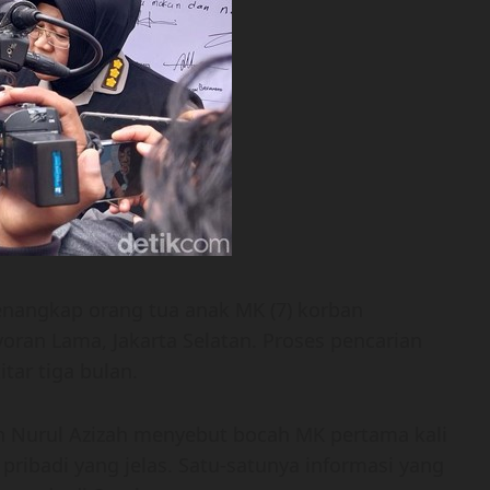
enangkap orang tua anak MK (7) korban
ran Lama, Jakarta Selatan. Proses pencarian
ar tiga bulan.
en Nurul Azizah menyebut bocah MK pertama kali
ribadi yang jelas. Satu-satunya informasi yang