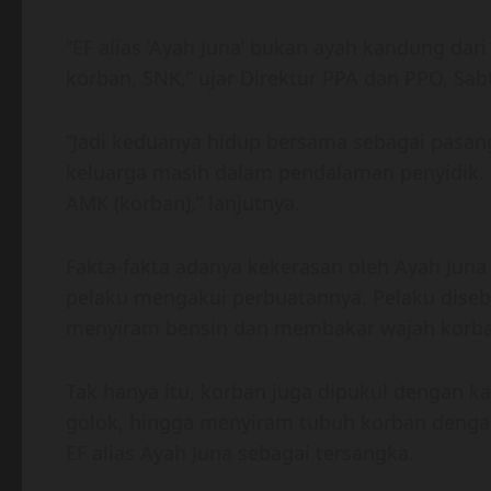
“EF alias ‘Ayah Juna’ bukan ayah kandung dar
korban, SNK,” ujar Direktur PPA dan PPO, Sabt
“Jadi keduanya hidup bersama sebagai pasan
keluarga masih dalam pendalaman penyidik. Y
AMK (korban),” lanjutnya.
Fakta-fakta adanya kekerasan oleh Ayah Juna
pelaku mengakui perbuatannya. Pelaku dis
menyiram bensin dan membakar wajah korba
Tak hanya itu, korban juga dipukul dengan 
golok, hingga menyiram tubuh korban dengan 
EF alias Ayah Juna sebagai tersangka.