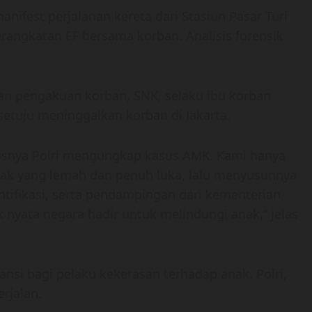
anifest perjalanan kereta dari Stasiun Pasar Turi
rangkatan EF bersama korban. Analisis forensik
an pengakuan korban, SNK, selaku ibu korban
etuju meninggalkan korban di Jakarta.
riusnya Polri mengungkap kasus AMK. Kami hanya
nak yang lemah dan penuh luka, lalu menyusunnya
ntifikasi, serta pendampingan dari kementerian
 nyata negara hadir untuk melindungi anak,” jelas
ansi bagi pelaku kekerasan terhadap anak. Polri,
rjalan.