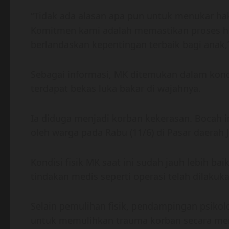
“Tidak ada alasan apa pun untuk menukar ha
Komitmen kami adalah memastikan proses hu
berlandaskan kepentingan terbaik bagi anak,
Sebagai informasi, MK ditemukan dalam kond
terdapat bekas luka bakar di wajahnya.
Ia diduga menjadi korban kekerasan. Bocah i
oleh warga pada Rabu (11/6) di Pasar daerah J
Kondisi fisik MK saat ini sudah jauh lebih ba
tindakan medis seperti operasi telah dilakuk
Selain pemulihan fisik, pendampingan psikolo
untuk memulihkan trauma korban secara me