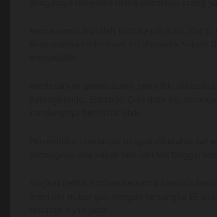
diingatnya hanyalah nama beberapa orang ya
Nama-nama itu ialah nama Ayah Juna, Ibu S, 
Bermodalkan informasi itu, Penyidik Subdit II
menyelidiki.
Berdasarkan penelusuran penyidik, diketahui
Balongbendo, Sidoarjo. Dari data itu, teru
kandungnya berinisial SNK.
Penyelidikan berlanjut hingga diketahui bah
Sedangkan dua kakak laki-laki MK tinggal b
Singkat cerita, korban bersama saudara kem
menjalin hubungan dengan tersangka EF alia
sebutan ‘Ayah Juna’.