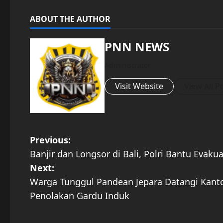
ABOUT THE AUTHOR
PNN NEWS
Administrator
Visit Website
View All P
P
Previous:
Banjir dan Longsor di Bali, Polri Bantu Evak
o
Next:
s
Warga Tunggul Pandean Jepara Datangi Kan
Penolakan Gardu Induk
t