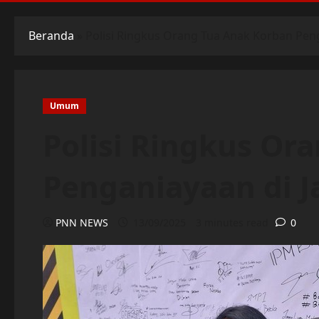
Beranda
»
Polisi Ringkus Orang Tua Anak Korban Peng
Umum
Polisi Ringkus Or
Penganiayaan di J
PNN NEWS
13/09/2025
3 minutes read
0