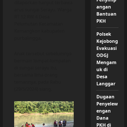
dilaporkan hanyut terbawa
angan
arus sungai Serayu. Warga
Bantuan
RT 12 RW 4 Desa
PKH
Pelumutan Kecamatan
Kemangkon kabupaten
Polsek
purbalingga.
Kejobong
Evakuasi
Anak tersebut sebelumnya
ODGJ
bermain lompat-lompatan
Mengam
di sungai serayu itu,
uk di
bersama lima orang
Desa
temannya, pada Rabu
Langgar
(29/5/2024) siang.
Dugaan
Penyelew
engan
Dana
PKH di