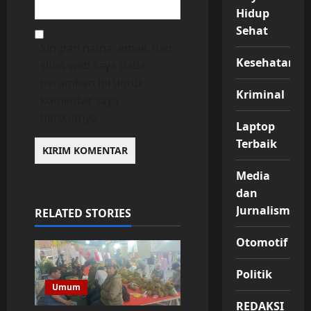
Hidup
Sehat
Simpan nama, email, dan
Kesehatan
situs web saya pada
peramban ini untuk
Kriminal
komentar saya
berikutnya.
Laptop
Terbaik
Media
dan
Jurnalisme
RELATED STORIES
Otomotif
Politik
Umum
REDAKSI