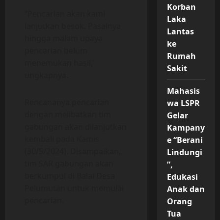
Korban
“Pencarian akan kami
Laka
lanjutkan besok. Pasalnya
Lantas
hingga malam upaya
ke
pencarian belum
Rumah
menemukan hasil,’
Sakit
ungkapnya.
Mahasis
Rencananya pencarian
wa LSPR
dengan melibatkan tim
Gelar
gabungan akan dilanjutkan
Kampany
kembali pada Kamis
e “Berani
(30/5/2024). Disampaikan,
Lindungi
tim SAR gabungan akan
”,
berkumpul di Balai Desa
Edukasi
Pelumutan untuk memulai
Anak dan
pencarian.
Orang
Tua