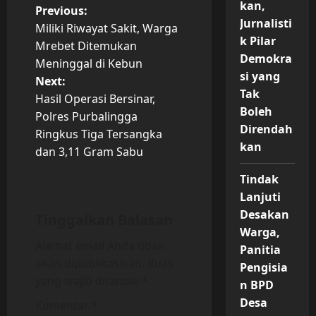
kan,
P
Previous:
Jurnalisti
Miliki Riwayat Sakit, Warga
o
k Pilar
Mrebet Ditemukan
Demokra
Meninggal di Kebun
s
si yang
Next:
Tak
t
Hasil Operasi Bersinar,
Boleh
Polres Purbalingga
n
Direndah
Ringkus Tiga Tersangka
kan
dan 3,11 Gram Sabu
a
Tindak
v
Lanjuti
Desakan
i
Tinggalkan Balasan
Warga,
Alamat email Anda tidak
g
Panitia
akan dipublikasikan.
Ruas
Pengisia
a
yang wajib ditandai
*
n BPD
Desa
t
Komentar
*