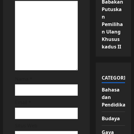
Babakan
i
Putuska
n
o
Pemiliha
n Ulang
n
Khusus
kadus II
CATEGORIES
Nama
*
Bahasa
dan
Email
*
Pendidikan
Budaya
Situs Web
Gaya