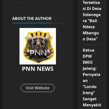
Terealisa
dihentikan.”katanya
si Di Desa
Sidanega
ABOUT THE AUTHOR
ra “Bali
Ndesa
Mbangu
n Desa”
Ketua
DPW
IWOI
PNN NEWS
Jateng:
Pernyata
Administrator
an
“Londo
Visit Website
Ireng”
View All Posts
Sangat
Menyakit