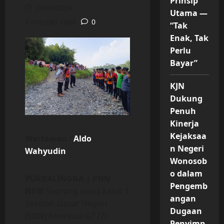
Prinsip
29/05/2024
Utama —
2 minutes read
0
“Tak
Enak, Tak
Perlu
Bayar”
KJN
Dukung
Penuh
Kinerja
Kejaksaa
Wartawan :
Aldo
n Negeri
Wahyudin
Wonosob
o dalam
PURBALINGGA | PNN
Pengemb
NEW
-Seorang siswa kelas 1
angan
Sekolah Dasar Negeri
Dugaan
(SDN) berinisial GT (7)
Penyimp