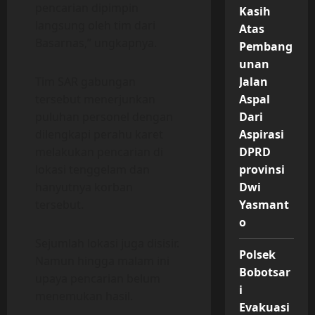
pencarian dipimpin
Kasih
langsung oleh tim dari
Atas
Basarnas,” ungkapnya.
Pembang
unan
Tim SAR gabungan
Jalan
tersebut menerjunkan
Aspal
puluhan personel dengan
Dari
dilengkapi perahu karet
Aspirasi
melakukan pencarian di
DPRD
lokasi tenggelam dan
provinsi
hanyutnya korban
Dwi
tersebut.
Yasmant
o
Sejumlah lokasi juga disisir.
Polsek
Namun hingga malam ini
Bobotsar
upaya pencarian belum
i
menemukan hasil.
Evakuasi