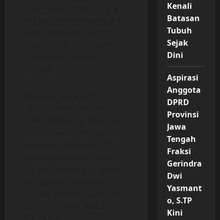
Kenali
“Kami akan koordinasikan
Batasan
di titik-titik mana pencarian
Tubuh
akan dilakukan. Mohon
Sejak
doanya agar anak yang
Dini
hanyut bisa ditemukan,”
ujarnya.
Aspirasi
Anggota
Anggota tim SAR dan
DPRD
jajaran polsek kemangkon
Provinsi
yang melakukan pencarian
Jawa
Andi Fitrianto mengatakan
Tengah
pencarian dilakukan di
Fraksi
sepanjang aliran Sungai
Gerindra
Serayu dimulai dari lokasi
Dwi
tenggelamnya korban.
Yasmant
Namun karena cuaca telah
o, S.TP
beranjak gelap, maka
Kini
pencarian