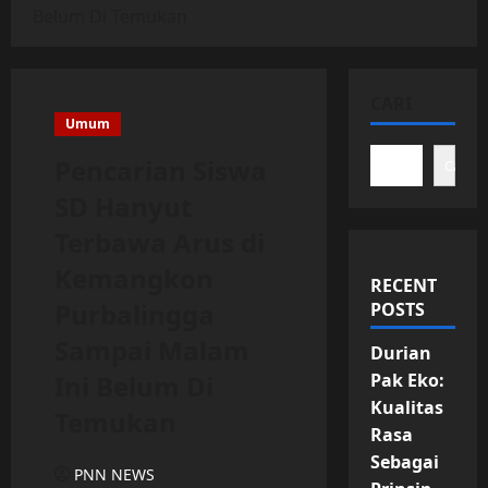
Belum Di Temukan
CARI
Umum
Pencarian Siswa
Cari
SD Hanyut
Terbawa Arus di
Kemangkon
RECENT
Purbalingga
POSTS
Sampai Malam
Durian
Ini Belum Di
Pak Eko:
Kualitas
Temukan
Rasa
Sebagai
PNN NEWS