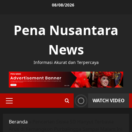
Skip
08/08/2026
to
content
Pena Nusantara
News
Informasi Akurat dan Terpercaya
WATCH VIDEO
Primary
Menu
Beranda
»
Pencarian Siswa SD Hanyut Terbawa
Arus di Kemangkon Purbalingga Sampai Malam Ini