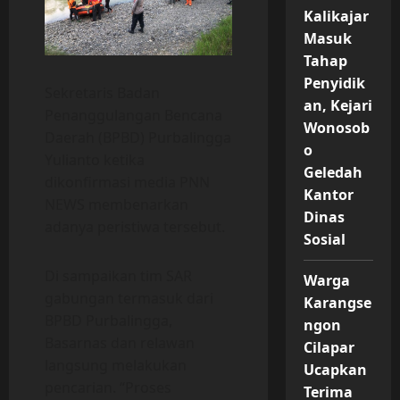
Kalikajar
Masuk
Tahap
Penyidik
Sekretaris Badan
an, Kejari
Penanggulangan Bencana
Wonosob
Daerah (BPBD) Purbalingga
o
Yulianto ketika
Geledah
dikonfirmasi media PNN
Kantor
NEWS membenarkan
Dinas
adanya peristiwa tersebut.
Sosial
Di sampaikan tim SAR
Warga
gabungan termasuk dari
Karangse
BPBD Purbalingga,
ngon
Basarnas dan relawan
Cilapar
langsung melakukan
Ucapkan
pencarian. “Proses
Terima