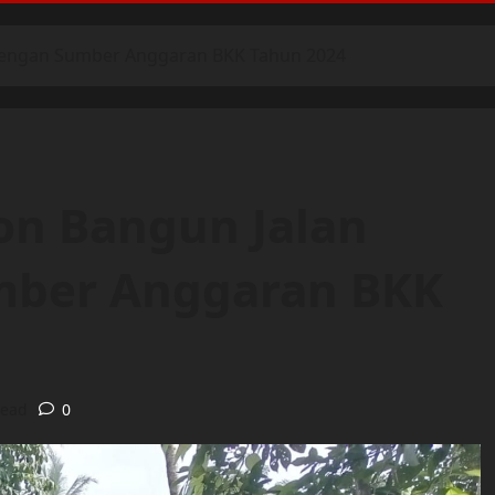
Dengan Sumber Anggaran BKK Tahun 2024
n Bangun Jalan
mber Anggaran BKK
read
0