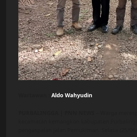
Wartawan :
Aldo Wahyudin
PURBALINGGA | PNN NEWS
– Warga meresp
kecamatan kemangkon kabupaten Purbalingg
pengaspalan jalan Pemukiman. Selasa.(25/06/