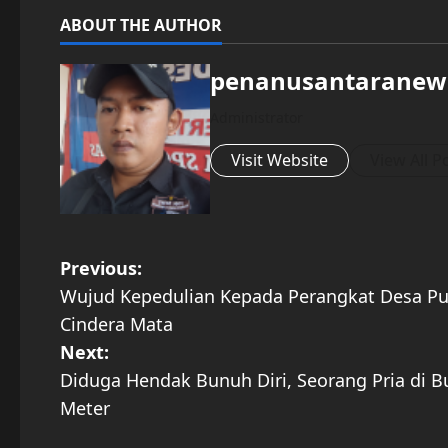
ABOUT THE AUTHOR
penanusantaranew
Administrator
Visit Website
View All P
P
Previous:
Wujud Kepedulian Kepada Perangkat Desa Purn
o
Cindera Mata
s
Next:
Diduga Hendak Bunuh Diri, Seorang Pria di B
t
Meter
n