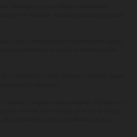
ebut diharapkan sesuai dengan kebutuhan
kerugian di khalayak, khususnya para pengguna
ebut dapat meningkatkan kesejahteraan warga,
ya dapat memperlancar aktivitas perekonomian
 dan infrastruktur yang dibangun pemdes dapat
emangkon,”pungkasnya.
n mewakili warganya mengucapkan, terima kasih
udah memberikan fasilitas jalan untuk warga
desa kemangkon, terus di lakukan secara