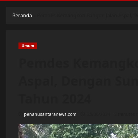
Beranda
»
Pemdes Kemangkon Bangun Jalan Aspal, 
Umum
Pemdes Kemangko
Aspal, Dengan Su
Tahun 2024
penanusantaranews.com
25/06/2024
2 minutes 