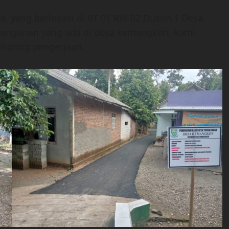
, yang berlokasi di RT 01 RW 02 Dusun 1 Desa
bangunan yang ada di desa kemangkon, kami
itoring pengerjaan.