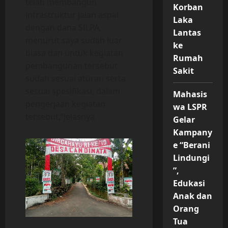
telah membangun
Korban
infrastruktur jalan aspal
Laka
dengan dana SILPA,
Lantas
menurut saya sudah luar
ke
biasa dan untuk kegiatan
Rumah
pembangunan tersebut
Sakit
sudah sesuai aturan serta
sesuai spesifikasi, dalam
Mahasis
pengerjaan kegiatan
wa LSPR
tersebut,”jelasnya
Gelar
Kampany
e “Berani
Lindungi
”,
Edukasi
Anak dan
Orang
Tua