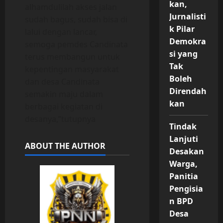
kan,
alhamdulilah akses jalan
Jurnalisti
sudah bagus, sudah bisa di
k Pilar
lalui dengan lancar,
Demokra
semoga pemdes Candinata
si yang
terus membangun untuk
Tak
kepentingan masyarakat
Boleh
dan desa Candinata
Direndah
semakin maju dalam
kan
berbagai kegiatan di
desanya,”tutupnya
Tindak
Lanjuti
ABOUT THE AUTHOR
Desakan
Warga,
Panitia
Pengisia
n BPD
Desa