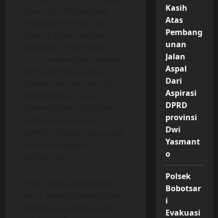
Kasih
Sisa Lebih Pembiayaan
Atas
Anggaran (SILPA) Dana
Pembang
Desa di Desa Candinata,
unan
Kegiatan ini bertujuan
Jalan
untuk memastikan bahwa
Aspal
SILPA dari Dana Desa
Dari
dikelola dengan baik dan
Aspirasi
dimanfaatkan secara
DPRD
optimal dalam program
provinsi
pembangunan dan
Dwi
pemberdayaan masyarakat
Yasmant
di tahun anggaran
o
berikutnya.
Polsek
Tofik selaku pendamping
Bobotsar
desa, mengapresiasi pihak
i
pemdes Candinata, yang
Evakuasi