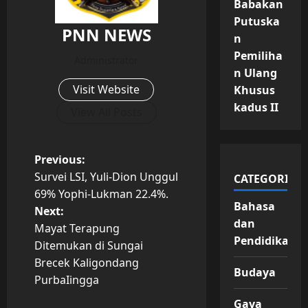
Babakan
Putuska
PNN NEWS
n
Pemiliha
Administrator
n Ulang
Visit Website
Khusus
kadus II
View All Posts
P
Previous:
Survei LSI, Yuli-Dion Unggul
CATEGORIES
o
69% Yophi-Lukman 22.4%.
Bahasa
Next:
s
dan
Mayat Terapung
Pendidikan
t
Ditemukan di Sungai
Brecek Kaligondang
Budaya
n
PurbaIingga
Gaya