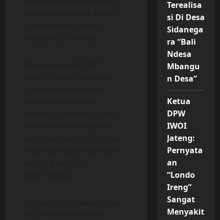
dan waktu penggarapan
Terealisa
saya mewakili pak kades,
si Di Desa
juga memonitoring di
Sidanega
lapangan,” tuturnya
ra “Bali
Ndesa
Misno warga RT.006
Mbangu
RW.007 desa Candinata,
n Desa”
mengucapkan banyak
Ketua
terimakasih kepada
DPW
pemdes Candinata yang
IWOI
sudah merealisasi jalan
Jateng:
yang tadinya sudah lama
Pernyata
rusak, untuk sekarang ini
an
sudah baik lagi di
“Londo
lalui,”katanya
Ireng”
Sangat
Edi suwaryo selaku ketua
Menyakit
RT 06 menambahkan,