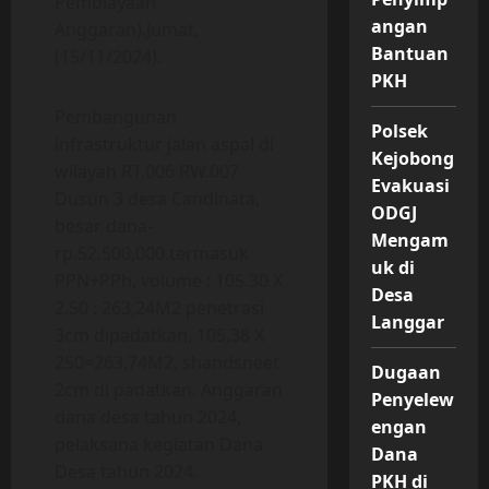
Pembiayaan
angan
Anggaran).Jumat,
Bantuan
(15/11/2024).
PKH
Pembangunan
Polsek
infrastruktur jalan aspal di
Kejobong
wilayah RT.006 RW.007
Evakuasi
Dusun 3 desa Candinata,
ODGJ
besar dana-
Mengam
rp.52.500,000.termasuk
uk di
PPN+PPh, volume : 105.30 X
Desa
2.50 : 263,24M2 penetrasi
Langgar
3cm dipadatkan, 105,38 X
250=263,74M2, shandsneet
Dugaan
2cm di padatkan. Anggaran
Penyelew
dana desa tahun 2024,
engan
pelaksana kegiatan Dana
Dana
Desa tahun 2024.
PKH di