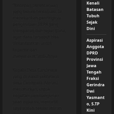
Kenali
“Kedepan perencanaan
Batasan
yang belum terealisasi, Ia
Tubuh
menekankan pentingnya
Sejak
pengelolaan SILPA yang
Dini
transparan dan tepat guna,
agar dana tersebut bisa
Aspirasi
dimanfaatkan untuk
Anggota
kepentingan
DPRD
masyarakat,”imbuhnya
Provinsi
Jawa
Kepala Desa Candinata
Tengah
yang di wakili sekretaris
Fraksi
desa Candinata (Mirun)
Gerindra
menuturkan, untuk
Dwi
kegiatan pembangunan
Yasmant
jalan aspal ini, menurut
o, S.TP
saya sudah sesuai aturan
Kini