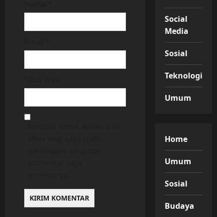
Nama
*
Social
Media
Email
*
Sosial
Teknologi
Situs Web
Umum
Simpan nama, email, dan
situs web saya pada
Home
peramban ini untuk
Umum
komentar saya
berikutnya.
Sosial
Budaya