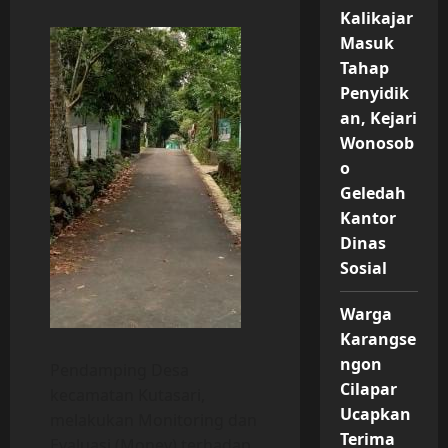
Kalikajar
Masuk
Tahap
Penyidik
an, Kejari
Wonosob
o
Geledah
Kantor
Dinas
Sosial
Warga
Karangse
ngon
Pendamping Desa
Cilapar
kecamatan Kutasari,
Ucapkan
melakukan Monitoring dan
Terima
Evaluasi (Monev) terhadap