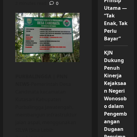
Prinsip
2 minutes read
0
Utama —
“Tak
Enak, Tak
Perlu
Bayar”
KJN
Dukung
Penuh
Kinerja
PURBALINGGA | PNN
Kejaksaa
NEWS
-Pemerintah Desa
n Negeri
Candinata kecamatan
Wonosob
Kutasari Kabupaten
o dalam
Purbalingga Jawatengah,
Pengemb
membangun infrastruktur
angan
jalan aspal, menggunakan
Dugaan
SILVA (Sisa Lebih
Penyimp