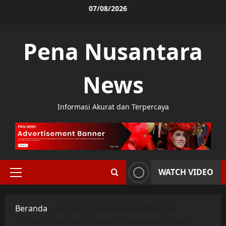
Skip
07/08/2026
to
content
Pena Nusantara
News
Informasi Akurat dan Terpercaya
WATCH VIDEO
Primary
Menu
Beranda
»
Pemdes Candinata Membangun
Infrastruktur Jalan Aspal Menggunakan Dana