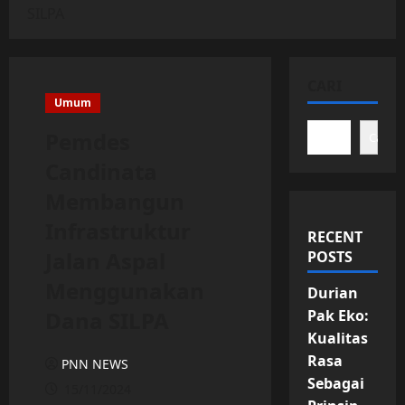
SILPA
CARI
Umum
Pemdes
Cari
Candinata
Membangun
Infrastruktur
RECENT
Jalan Aspal
POSTS
Menggunakan
Durian
Dana SILPA
Pak Eko:
Kualitas
Rasa
PNN NEWS
Sebagai
15/11/2024