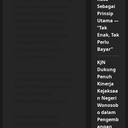
Sebagai
warga Desa Majatengah,
Prinsip
Kecamatan Kemangkon,
Utama —
Kabupaten Purbalingga.
“Tak
Sebelum kejadian mobil
Enak, Tak
dalam perjalanan setelah
Perlu
mengisi BBM di SPBU
Bayar”
Kembangan menuju ke
rumah pengemudi.
KJN
Dukung
“Saat kejadian mobil dalam
Penuh
perjalanan setelah mengisi
Kinerja
BBM di SPBU Kembangan
Kejaksaa
menuju ke rumah
n Negeri
pengemudinya,” ujarnya.
Wonosob
o dalam
Menurut keterangan
Pengemb
pengemudi, sebelum
angan