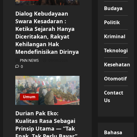
Budaya
Dialog Kebudayaan
Swara Kesadaran :
Politik
Ketika Sejarah Hanya
Diceritakan, Rakyat
Kriminal
Kehilangan Hak
Teknologi
Mendefinisikan Dirinya
PNN NEWS
09/08/2026
Kesehatan
0
Otomotif
Contact
Umum
Us
Durian Pak Eko:
Kualitas Rasa Sebagai
Prinsip Utama — “Tak
Bahasa
Enak, Tak Perlu Bayar”