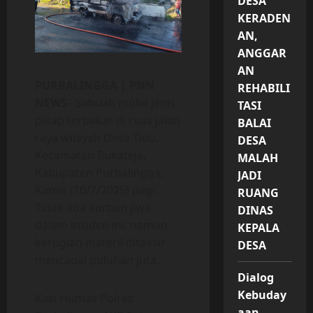
DESA
KERADEN
AN,
ANGGAR
AN
PURBALINGGA | PNN
REHABILI
NEWS
– Sebuah mobil jenis
TASI
pikap terbakar di ruas jalan
BALAI
raya wilayah Desa Tidu,
DESA
Kecamatan Bukateja,
MALAH
Kabupaten Purbalingga,
JADI
Kamis (10/7/2025) pagi.
RUANG
Tidak ada korban jiwa
DINAS
dalam insiden ini, namun
KEPALA
kerugian materil ditaksir
DESA
mencapai puluhan juta.
Dialog
Kebuday
Kasi Humas Polres
aan