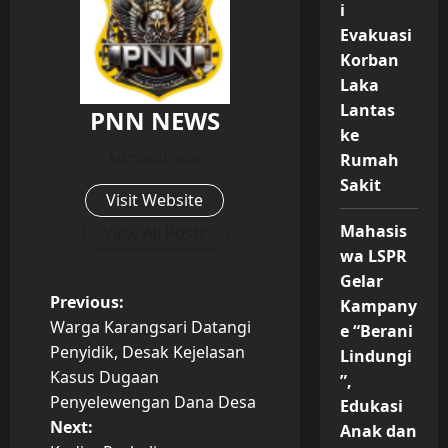
i
Evakuasi
Korban
Laka
Lantas
PNN NEWS
ke
Administrator
Rumah
Sakit
Visit Website
Mahasis
View All Posts
wa LSPR
Gelar
P
Previous:
Kampany
Warga Karangsari Datangi
e “Berani
o
Penyidik, Desak Kejelasan
Lindungi
Kasus Dugaan
”,
s
Penyelewengan Dana Desa
Edukasi
t
Next:
Anak dan