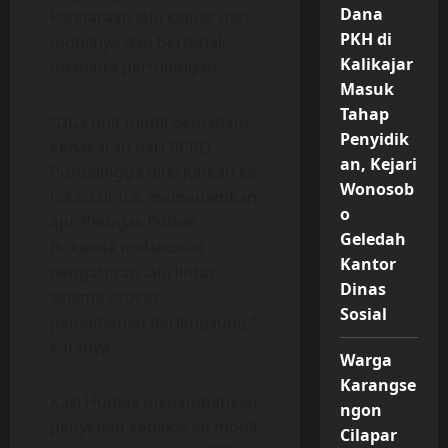
Dana
kendaraan lalu keluar dari
PKH di
mobilnya dan berteriak
Kalikajar
meminta pertolongan.
Masuk
Tahap
“Dua unit mobil pemadam
Penyidik
kebakaran dari BPBD
an, Kejari
Purbalingga diterjunkan ke
Wonosob
lokasi untuk memadamkan
o
api. Petugas Polsek
Geledah
Bukateja melakukan
Kantor
pengaturan lalu lintas
Dinas
selama proses
Sosial
pemadaman berlangsung,”
katanya.
Warga
Karangse
Kasi Humas menambahkan
ngon
penyebab kebakaran mobil
Cilapar