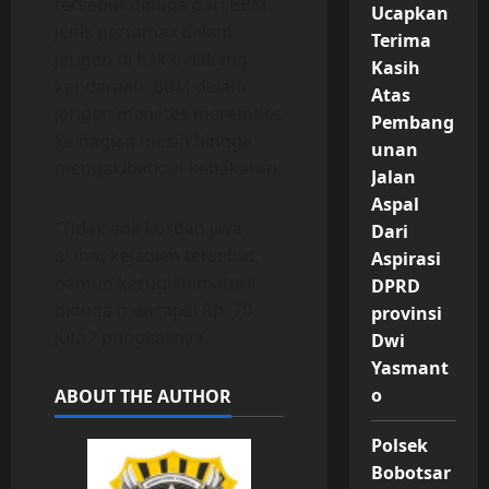
tersebut diduga dari BBM
Ucapkan
jenis pertamax dalam
Terima
jerigen di bak belakang
Kasih
kendaraan. BBM dalam
Atas
jerigen menetes merembes
Pembang
ke bagian mesin hingga
unan
mengakibatkan kebakaran.
Jalan
Aspal
“Tidak ada korban jiwa
Dari
akibat kejadian tersebut,
Aspirasi
namun kerugian materil
DPRD
diduga mencapai Rp. 70
provinsi
juta,” pungkasnya.
Dwi
Yasmant
o
ABOUT THE AUTHOR
Polsek
Bobotsar