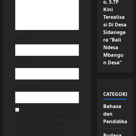
o, S.TP
Kini
Terealisa
si Di Desa
Sidanega
Nama
*
ra “Bali
Ndesa
Mbangu
n Desa”
Email
*
Situs Web
CATEGORIES
Bahasa
dan
Simpan nama, email, dan
Pendidikan
situs web saya pada
peramban ini untuk
Budaya