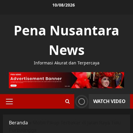
Skip
10/08/2026
to
content
Pena Nusantara
News
Informasi Akurat dan Terpercaya
WATCH VIDEO
Primary
Menu
Beranda
»
Mobil Pikup Terbakar di Jalan Raya Tidu
Purbalingga