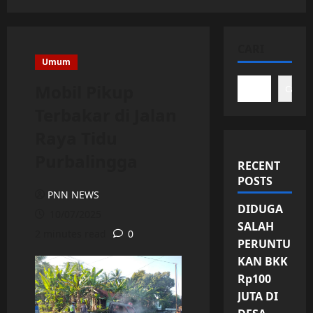
CARI
Umum
Mobil Pikup
Cari
Terbakar di Jalan
Raya Tidu
Purbalingga
RECENT
POSTS
PNN NEWS
DIDUGA
10/07/2025
SALAH
2 minutes read
0
PERUNTU
KAN BKK
Rp100
JUTA DI