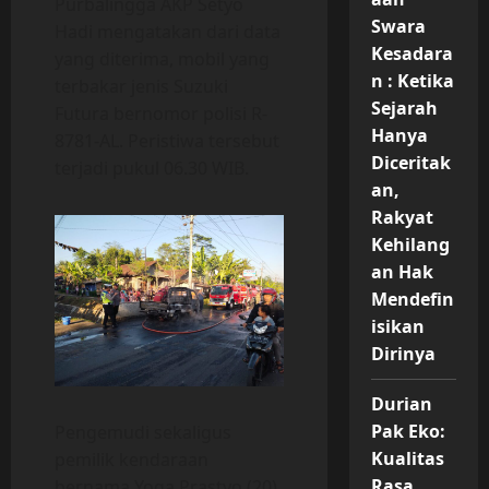
Purbalingga AKP Setyo
Swara
Hadi mengatakan dari data
Kesadara
yang diterima, mobil yang
n : Ketika
terbakar jenis Suzuki
Sejarah
Futura bernomor polisi R-
Hanya
8781-AL. Peristiwa tersebut
Diceritak
terjadi pukul 06.30 WIB.
an,
Rakyat
Kehilang
an Hak
Mendefin
isikan
Dirinya
Durian
Pak Eko:
Pengemudi sekaligus
Kualitas
pemilik kendaraan
Rasa
bernama Yoga Prastyo (20),