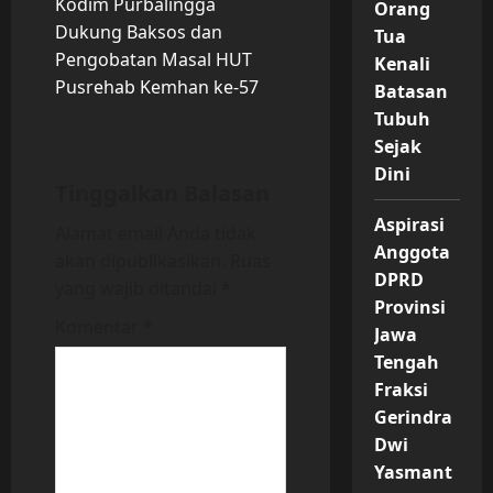
Kodim Purbalingga
Orang
n
Dukung Baksos dan
Tua
Pengobatan Masal HUT
Kenali
a
Pusrehab Kemhan ke-57
Batasan
v
Tubuh
Sejak
i
Dini
Tinggalkan Balasan
g
Aspirasi
Alamat email Anda tidak
Anggota
a
akan dipublikasikan.
Ruas
DPRD
yang wajib ditandai
*
t
Provinsi
Komentar
*
Jawa
i
Tengah
Fraksi
o
Gerindra
n
Dwi
Yasmant