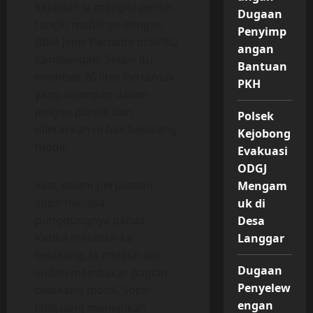
kejadian ia mengisi penuh
Dugaan
tangki mobilnya dengan
Penyimp
BBM jenis Pertalite di SPBU
angan
Kembangan. Selain itu,
Bantuan
membeli 20 liter Pertamax
PKH
yang disimpan dalam
jerigen plastik dan
Polsek
diletakkan di bak belakang
Kejobong
mobil.
Evakuasi
ODGJ
Saat dalam perjalanan
Mengam
sopir merasa
uk di
punggungnya panas.
Desa
Ketika menoleh ke
Langgar
belakang, ia melihat api
Dugaan
sudah membakar bagian
Penyelew
belakang mobil. Sopir
engan
langsung menepikan