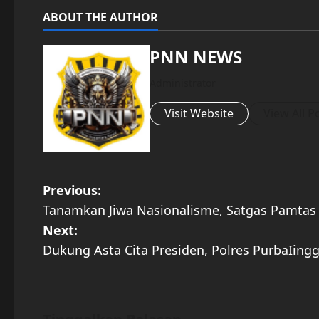
ABOUT THE AUTHOR
PNN NEWS
Administrator
Visit Website
View All P
P
Previous:
Tanamkan Jiwa Nasionalisme, Satgas Pamta
o
Next:
s
Dukung Asta Cita Presiden, Polres PurbaIin
t
n