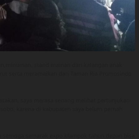
an,minuman, stand mainan dari kalangan anak
rut serta meramaikan dari Taman Ria Promosindo
atakan, saya merasa senang melihat pertunjukan
osobo, karena di kabupaten saya belum pernah
n semoga semarak expo klampok tahun depan bisa