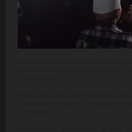
Berbagai hiburan dan berbagai stand makan
muda sampai anak kecil di persembahkan, tu
“Taruna Muda 08”.
“Miswati pengunjung asal Purbalingga, meng
kesenian ndolalak putri dari kabupaten Won
ada,”katanya
Bener-bener menghibur para pengunjung da