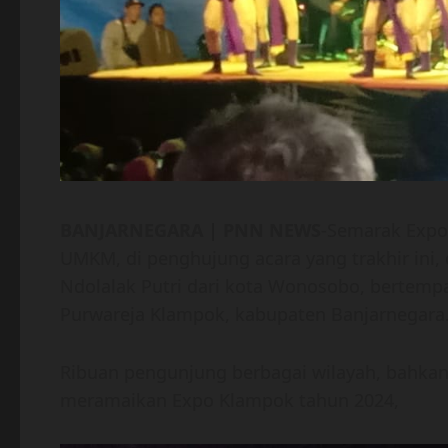
BANJARNEGARA | PNN NEWS
-Semarak Expo
UMKM, di penghujung acara yang trakhir ini, d
Ndolalak Putri dari kota Wonosobo, bertemp
Purwareja Klampok, kabupaten Banjarnegara.
Ribuan pengunjung berbagai wilayah, bahkan 
meramaikan Expo Klampok tahun 2024,