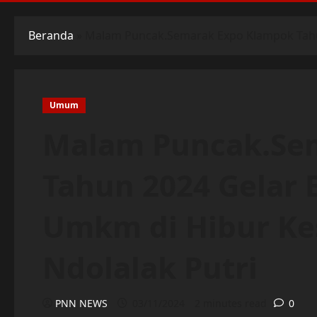
Beranda
»
Malam Puncak.Semarak Expo Klampok Tahun
Umum
Malam Puncak.Se
Tahun 2024 Gelar 
Umkm di Hibur Kes
Ndolalak Putri
PNN NEWS
03/11/2024
2 minutes read
0