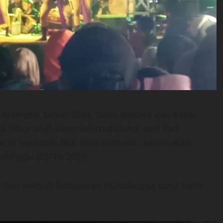
 Klampok Tahun 2024, Gelar Budaya dan Bazar
i hibur oleh kesenian tradisional seni Tari
at di lapangan BLK desa Klampok, kecamatan
minggu.(03/10/2024).
dari wilayah kabupaten Purbalingga turut hadir