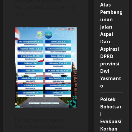
sebagaimana amanat UU
Atas
No. 20 Tahun 2023 tentang
Pembang
ASN.
unan
Jalan
Aspal
Dari
Aspirasi
DPRD
provinsi
Dwi
Yasmant
o
Polsek
Bobotsar
i
Berikut daftar pejabat
Evakuasi
Eselon II yang dilantik:
Korban