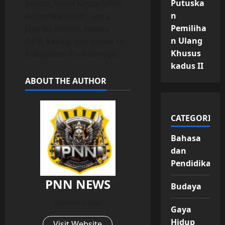
Putuska
Sulasti, Wakil Ketua DPRD
n
Aman Waliyudin, serta
Pemiliha
jajaran asisten, kepala
n Ulang
OPD, kabag, dan camat se-
Khusus
Kabupaten Purbalingga.
kadus II
ABOUT THE AUTHOR
CATEGORIES
Bahasa
dan
Pendidikan
PNN NEWS
Budaya
Administrator
Gaya
Hidup
Visit Website