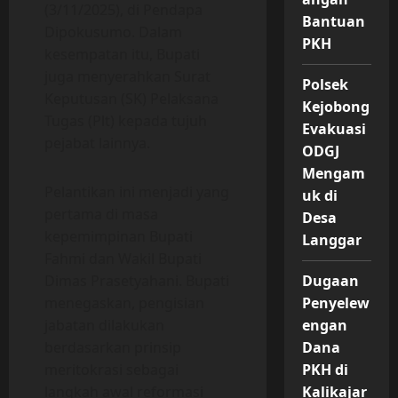
(3/11/2025), di Pendapa
Bantuan
Dipokusumo. Dalam
PKH
kesempatan itu, Bupati
juga menyerahkan Surat
Polsek
Keputusan (SK) Pelaksana
Kejobong
Tugas (Plt) kepada tujuh
Evakuasi
pejabat lainnya.
ODGJ
Mengam
Pelantikan ini menjadi yang
uk di
pertama di masa
Desa
kepemimpinan Bupati
Langgar
Fahmi dan Wakil Bupati
Dimas Prasetyahani. Bupati
Dugaan
menegaskan, pengisian
Penyelew
jabatan dilakukan
engan
berdasarkan prinsip
Dana
meritokrasi sebagai
PKH di
langkah awal reformasi
Kalikajar