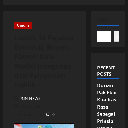
CARI
Umum
Lantik 16 Pejabat
Cari
Eselon II, Bupati
Fahmi: Role
Model Integritas
RECENT
dan Pelayanan
POSTS
Publik
Durian
Pak Eko:
PNN NEWS
Kualitas
03/11/2025
Rasa
Sebagai
2 minutes read
0
Prinsip