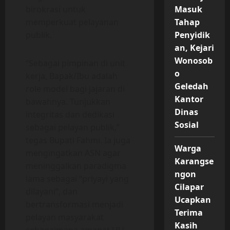
birokrasi untuk
Masuk
memperkuat pelayanan
Tahap
publik.
Penyidik
an, Kejari
Wonosob
“Sebagai pimpinan di unit
o
kerja, Bapak/Ibu adalah
Geledah
role model bagi jajaran di
Kantor
bawahnya. Tunjukkan
Dinas
integritas dan dedikasi
Sosial
sebagai pelayan publik,”
tegas Bupati Fahmi. Ia juga
Warga
mengingatkan ASN agar
Karangse
meninggalkan paradigma
ngon
lama sebagai “priyayi yang
Cilapar
dilayani”, dan
Ucapkan
bertransformasi menjadi
Terima
pelayan masyarakat
Kasih