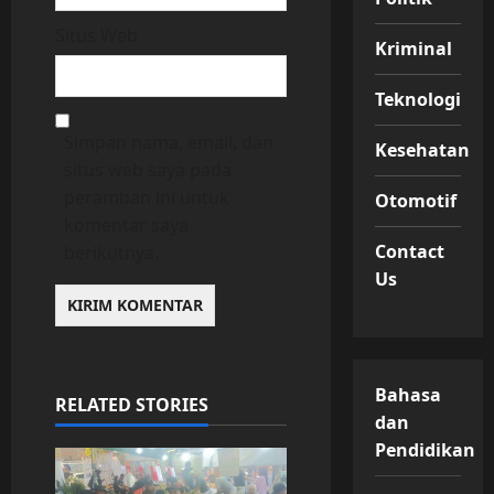
Situs Web
Kriminal
Teknologi
Simpan nama, email, dan
Kesehatan
situs web saya pada
peramban ini untuk
Otomotif
komentar saya
Contact
berikutnya.
Us
Bahasa
RELATED STORIES
dan
Pendidikan