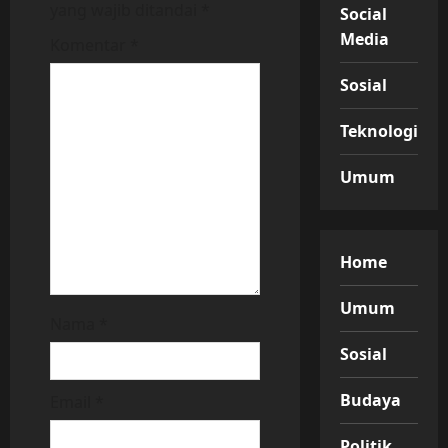
yang wajib ditandai
*
Social
a
Media
Komentar
*
t
Sosial
i
Teknologi
o
Umum
n
Home
Umum
Nama
*
Sosial
Budaya
Email
*
Politik