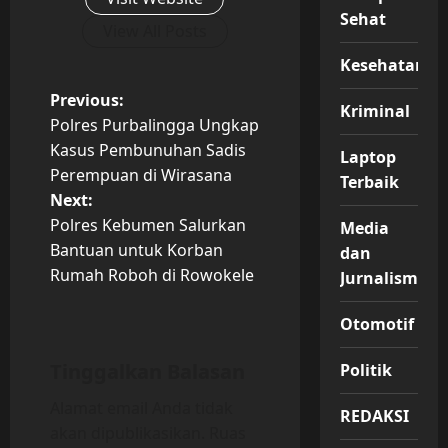
Sehat
View All Posts
Kesehatan
P
Previous:
Kriminal
Polres Purbalingga Ungkap
o
Kasus Pembunuhan Sadis
Laptop
Perempuan di Wirasana
s
Terbaik
Next:
t
Polres Kebumen Salurkan
Media
Bantuan untuk Korban
dan
n
Rumah Roboh di Rowokele
Jurnalisme
a
Otomotif
v
Tinggalkan Balasan
Politik
i
Alamat email Anda tidak
REDAKSI
akan dipublikasikan.
Ruas
g