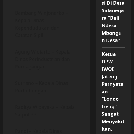
si Di Desa
Sidanega
Bambang Widjonarko –
ra “Bali
Kepala Dinas
Ndesa
Kependudukan dan
Mbangu
Catatan Sipil
n Desa”
Agung Widiarto – Kepala
Ketua
Dinas Perindustrian dan
DPW
Perdagangan
IWOI
Jateng:
Sutrisno – Kepala Dinas
Pernyata
Perhubungan
an
“Londo
Ireng”
Raditya Widayaka – Kepala
Sangat
Satpol PP
Menyakit
kan,
Pandi – Kepala Dinas