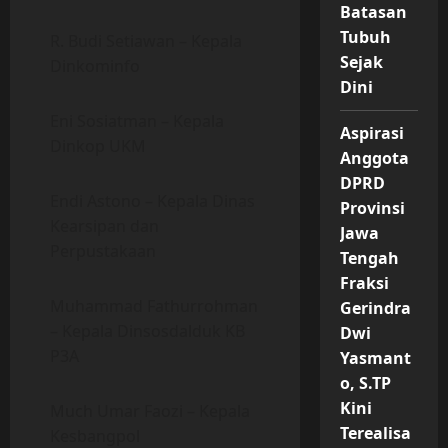
Batasan
Tubuh
R. Budi Setiawan – Kepala
Sejak
Dinkominfo
Dini
Eni Sosiatman – Kepala
Aspirasi
Dinkop UKM
Anggota
DPRD
Endi Astono – Kepala Dinas
Provinsi
Kearsipan dan
Jawa
Perpustakaan
Tengah
Fraksi
Muhammad Fathurrohman
Gerindra
– Kepala Dinsosdalduk KB
Dwi
P3A
Yasmant
o, S.TP
Kini
Much Umar Faozi – Kepala
Terealisa
Kesbangpol