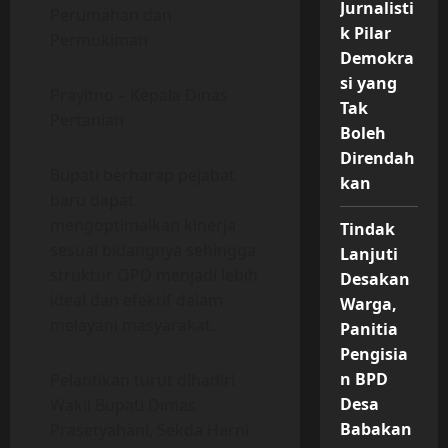
Jurnalisti
Perumahan dan
k Pilar
Permukiman
Demokra
si yang
Prayitno – Kepala Dinas
Tak
Pertanian
Boleh
Direndah
Bupati berharap pejabat
kan
baru dapat
mengoptimalkan kinerja
Tindak
sesuai bidangnya sehingga
Lanjuti
struktur OPD menjadi lebih
Desakan
ideal dan efektif dalam
Warga,
melayani masyarakat.
Panitia
Pengisia
n BPD
Pelantikan turut dihadiri
Desa
Wakil Bupati Dimas
Babakan
Prasetyahani, Sekda Herni