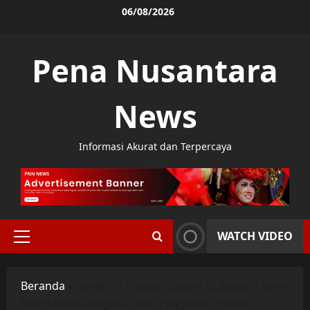
Skip
06/08/2026
to
content
Pena Nusantara
News
Informasi Akurat dan Terpercaya
WATCH VIDEO
Primary
Menu
Beranda
»
Lantik 16 Pejabat Eselon II, Bupati Fahmi:
Role Model Integritas dan Pelayanan Publik