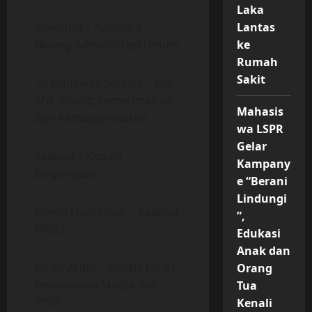
Laka
Siswanto – Asisten 3
Lantas
Bidang Administrasi Umum
ke
Rumah
Sakit
Tri Gunawan Setyadi – Staf
Ahli Bidang Pemerintahan
Mahasis
dan Kemasyarakatan
wa LSPR
Gelar
Sadono – Kepala
Kampany
Dinporapar
e “Berani
Lindungi
Revon Haprindiat – Kalaksa
”,
BPBD
Edukasi
Anak dan
Johan Arifin – Kepala Dinas
Orang
Penanaman Modal dan
Tua
PTSP
Kenali