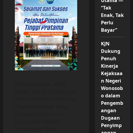
Utama —
“Tak
Enak, Tak
Perlu
Bayar”
KJN
Dukung
Penuh
Kinerja
Kejaksaa
n Negeri
PURBALINGGA – PNN
Wonosob
NEWS
– Bupati Purbalingga
o dalam
Fahmi M Hanif melantik 16
Pengemb
Pejabat Pimpinan Tinggi
angan
Pratama (Eselon II) di
Dugaan
lingkungan Pemkab
Penyimp
Purbalingga, Senin
angan