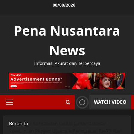
Skip
08/08/2026
to
content
Pena Nusantara
News
Informasi Akurat dan Terpercaya
WATCH VIDEO
Primary
Menu
Beranda
»
Komandan Lanud Jenderal Besar
Soedirman Pimpin Upacara Peringatan Ke-77 Hari