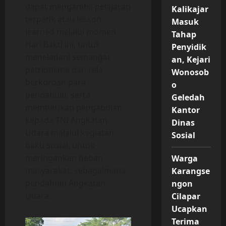
dapat mengambil pelajaran
Kalikajar
terpetik atau lesson
Masuk
learned melalui momen
Tahap
Hari Bakti ini, untuk
Penyidik
meneladani semangat
an, Kejari
patriotisme dan rela
Wonosob
berkorban para
o
pendahulu, serta
Geledah
memberikan pengabdian
Kantor
kepada TNI Angkatan
Dinas
Udara melalui kegiatan
Sosial
bakti sosial, untuk
meringankan beban
Warga
masyarakat, sebagaimana
Karangse
pendahulu Angkatan
ngon
Udara.
Cilapar
Ucapkan
Terima