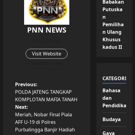
Babakan
Putuska
n
Pemiliha
PNN NEWS
n Ulang
Khusus
Administrator
kadus II
Visit Website
View All Posts
CATEGORIES
P
Previous:
Bahasa
POLDA JATENG TANGKAP
o
dan
KOMPLOTAN MAFIA TANAH
Pendidikan
Next:
s
Meriah, Nobar Final Piala
Budaya
t
AFF U-19 di Polres
Purbalingga Banjir Hadiah
Gaya