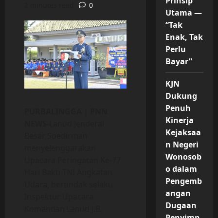
Prinsip
2 minutes read
0
Utama —
“Tak
Enak, Tak
Perlu
Bayar”
KJN
Dukung
Penuh
PURBALINGGA | PNN
Kinerja
NEWS-
Lanud Jenderal
Kejaksaa
Besar Soedirman
n Negeri
menyelenggarakan
Wonosob
Upacara Peringatan Ke-77
o dalam
Hari Bakti TNI Angkatan
Pengemb
Udara, bertindak selaku
angan
Inspektur Upacara
Dugaan
Komandan Lanud J.B.
Penyimp