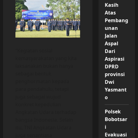
Kasih
Atas
Pembang
unan
Jalan
Aspal
“Kegiatan sosial
Dari
kemasyarakatan yang kita
Aspirasi
laksanakan bukan hanya
DPRD
sebagai bentuk
provinsi
penghormatan kepada
Dwi
para pendahulu, tetapi
Yasmant
juga sebagai wujud
o
konkret kepedulian
Polsek
Angkatan Udara terhadap
Bobotsar
bangsa Indonesia. Selain
i
itu, TNI Angkatan Udara
Evakuasi
juga senantiasa