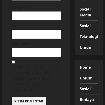
Nama
*
Social
Media
Email
*
Sosial
Teknologi
Situs Web
Umum
Simpan nama, email, dan
Home
situs web saya pada
Umum
peramban ini untuk
komentar saya
Sosial
berikutnya.
Budaya