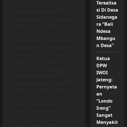
Terealisa
Selanjutnya Kasau
si Di Desa
menambahkan, menyikapi
Sidanega
hal tersebut, TNI Angkatan
ra “Bali
Udara, dengan dukungan
Ndesa
pemerintah, akan terus
Mbangu
melaksanakan modernisasi
n Desa”
alutsista dan fokus pada
peningkatan kualitas
Ketua
sumber daya manusia.
DPW
Saya yakin dengan
IWOI
meneladani patriotisme
Jateng:
para pendahulu Angkatan
Pernyata
Udara, kita akan mampu
an
mewujudkan Angkatan
“Londo
Udara yang Adaptif,
Ireng”
Modern, Profesional,
Sangat
Unggul, dan Humanis,
Menyakit