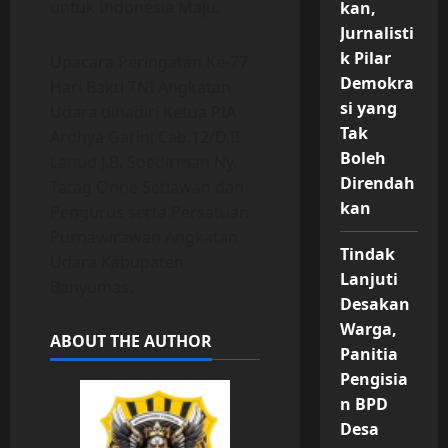
untuk Indonesia Maju.
kan,
Jurnalisti
k Pilar
Upacara Peringatan Ke-77
Demokra
Hari Bakti TNI Angkatan
si yang
Udara dihadiri Ketua PIA
Tak
Ardhya Garini Cab.12/D.II
Boleh
Lanud J.B. Soedirman Ny.
Direndah
Tatag Onne Setiawan dan
kan
Pengurus serta Persatuan
Purnawirawan Angkatan
Tindak
Udara Kabupaten
Lanjuti
Banyumas.
Desakan
Warga,
ABOUT THE AUTHOR
Panitia
Pengisia
n BPD
Desa