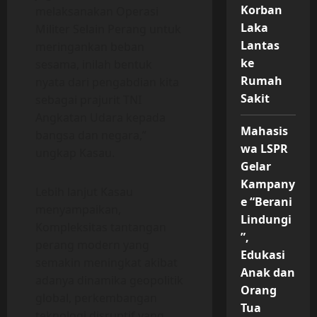
Korban
melaksanakan Operasi
Laka
Militer Selain Perang untuk
Lantas
meringankan beban
ke
sesama, inilah bentuk
Rumah
nyata dari pengabdian kita
Sakit
sebagai prajurit TNI
Angkatan Udara kepada
Mahasis
bangsa dan negara,”
wa LSPR
ungkap Kasau.
Gelar
Kampany
Lebih lanjut Kasau
e “Berani
menyampaikan,
Lindungi
Kompleksitas tantangan
”,
perang modern yang
Edukasi
semakin meningkat akibat
Anak dan
adanya dinamika geopolitik
Orang
global, perkembangan
Tua
teknologi disruptif yang