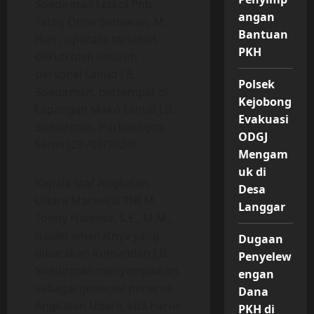
Soedirman Letkol Pnb
angan
Tatag Onne Setiawan, M.
Bantuan
Han., upacara tersebut
PKH
diikuti oleh seluruh
personel Lanud J.B.
Polsek
Soedirman, bertempat di
Kejobong
Lapangan Mako Lanud J.B.
Evakuasi
Soedirman, Purbalingga.
ODGJ
Senin (29 /07/2024).
Mengam
uk di
Kepala Staf Angkatan
Desa
Udara Marsekal TNI M.
Langgar
Tonny Harjono, S.E., M.M.,
dalam amanatnya yang
Dugaan
dibacakan Komandan J.B.
Penyelew
Soedirman menyampaikan,
engan
sebagai generasi penerus
Dana
Angkatan Udara, kita harus
PKH di