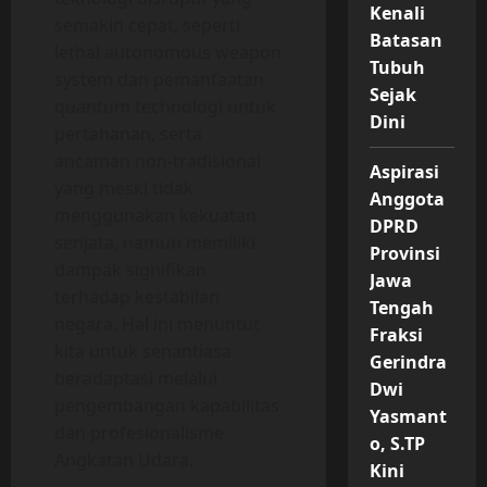
Kenali
semakin cepat, seperti
Batasan
lethal autonomous weapon
Tubuh
system dan pemanfaatan
Sejak
quantum technologi untuk
Dini
pertahanan, serta
ancaman non-tradisional
Aspirasi
yang meski tidak
Anggota
menggunakan kekuatan
DPRD
senjata, namun memiliki
Provinsi
dampak signifikan
Jawa
terhadap kestabilan
Tengah
negara. Hal ini menuntut
Fraksi
kita untuk senantiasa
Gerindra
beradaptasi melalui
Dwi
pengembangan kapabilitas
Yasmant
dan profesionalisme
o, S.TP
Angkatan Udara.
Kini