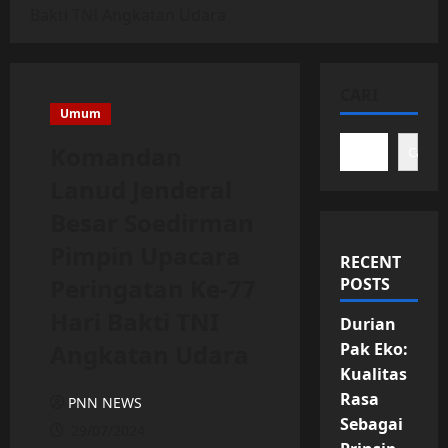
Bakti TNI Angkatan Udara
CARI
Umum
Komandan
Cari
Lanud Jenderal
Besar Soedirman
Pimpin Upacara
RECENT
Peringatan Ke-77
POSTS
Hari Bakti TNI
Durian
Angkatan Udara
Pak Eko:
Kualitas
Rasa
PNN NEWS
Sebagai
29/07/2024