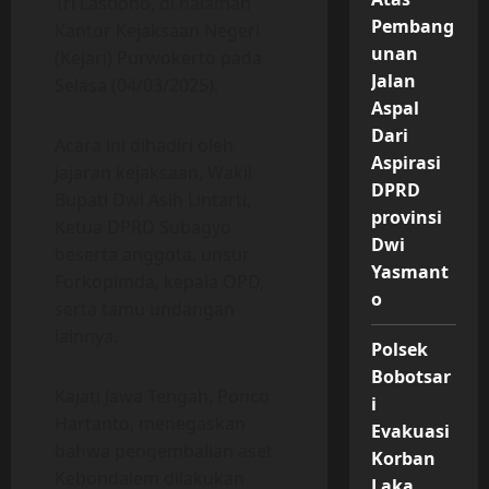
Tri Lastiono, di halaman
Pembang
Kantor Kejaksaan Negeri
unan
(Kejari) Purwokerto pada
Jalan
Selasa (04/03/2025).
Aspal
Dari
Acara ini dihadiri oleh
Aspirasi
jajaran kejaksaan, Wakil
DPRD
Bupati Dwi Asih Lintarti,
provinsi
Ketua DPRD Subagyo
Dwi
beserta anggota, unsur
Yasmant
Forkopimda, kepala OPD,
o
serta tamu undangan
lainnya.
Polsek
Bobotsar
Kajati Jawa Tengah, Ponco
i
Hartanto, menegaskan
Evakuasi
bahwa pengembalian aset
Korban
Kebondalem dilakukan
Laka