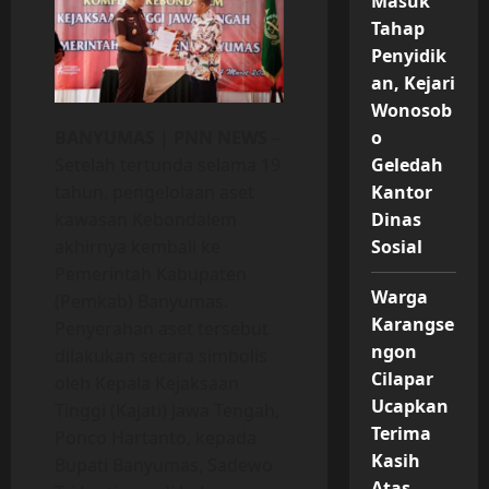
Masuk
Tahap
Penyidik
an, Kejari
Wonosob
o
BANYUMAS | PNN NEWS
–
Geledah
Setelah tertunda selama 19
Kantor
tahun, pengelolaan aset
Dinas
kawasan Kebondalem
Sosial
akhirnya kembali ke
Pemerintah Kabupaten
Warga
(Pemkab) Banyumas.
Karangse
Penyerahan aset tersebut
ngon
dilakukan secara simbolis
Cilapar
oleh Kepala Kejaksaan
Ucapkan
Tinggi (Kajati) Jawa Tengah,
Terima
Ponco Hartanto, kepada
Kasih
Bupati Banyumas, Sadewo
Atas