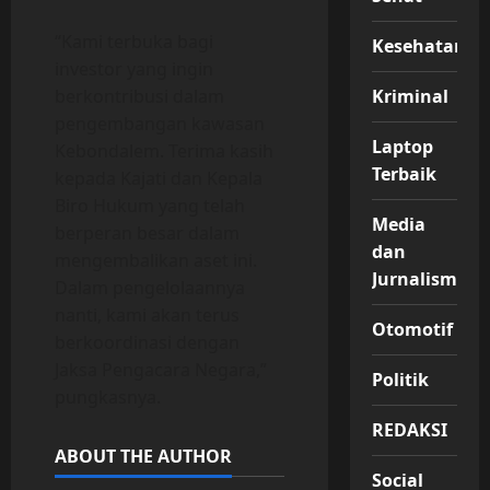
“Kami terbuka bagi
Kesehatan
investor yang ingin
Kriminal
berkontribusi dalam
pengembangan kawasan
Laptop
Kebondalem. Terima kasih
Terbaik
kepada Kajati dan Kepala
Biro Hukum yang telah
Media
berperan besar dalam
dan
mengembalikan aset ini.
Jurnalisme
Dalam pengelolaannya
nanti, kami akan terus
Otomotif
berkoordinasi dengan
Jaksa Pengacara Negara,”
Politik
pungkasnya.
REDAKSI
ABOUT THE AUTHOR
Social