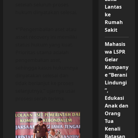
setelah seluruh proses
Lantas
hukum dinyatakan selesai.
ke
Rumah
*”Pengembalian aset atau
Sakit
asset recovery ini memiliki
Mahasis
status hukum yang kuat.
wa LSPR
Prioritas utama adalah
Gelar
pengembalian aset,
Kampany
sehingga kasus hukumnya
e “Berani
dinyatakan selesai dan
Lindungi
tidak berlanjut ke proses
”,
selanjutnya,” ujarnya usai
Edukasi
prosesi serah terima.
Anak dan
Orang
Tua
Kenali
Batasan