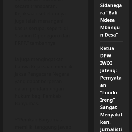
Sidanega
secara transparan.
ra “Bali
Kejaksaan sebelumnya
Ndesa
juga telah menangani
Mbangu
kasus serupa, seperti di
n Desa”
Stadion Diponegoro dan
PRPP,” tambahnya.
Ketua
DPW
Ia juga mengingatkan
IWOI
bahwa Kejaksaan memiliki
Jateng:
Jaksa Pengacara Negara
Pernyata
yang dapat berperan
an
dalam pendampingan
“Londo
hukum bagi Pemkab
Ireng”
Banyumas.
Sangat
Menyakit
*”Pemkab Banyumas
kan,
memiliki tanggung jawab
Jurnalisti