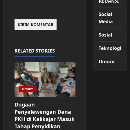
REDAKSI
komentar saya
berikutnya.
Social
Media
Sosial
Teknologi
RELATED STORIES
Umum
Umum
Dugaan
Penyelewengan Dana
PKH di Kalikajar Masuk
Tahap Penyidikan,