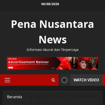
Skip
06/08/2026
to
content
Pena Nusantara
News
Informasi Akurat dan Terpercaya
WATCH VIDEO
Primary
Menu
Beranda
»
Kajati Jateng Serahkan Aset Kebondalem
ke Pemkab Banyumas