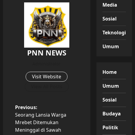
Media
Sosial
Teknologi
Umum
PNN NEWS
Administrator
Home
Visit Website
Umum
View All Posts
Sosial
P
Previous:
Budaya
Seorang Lansia Warga
o
Mrebet Ditemukan
Politik
Meninggal di Sawah
s