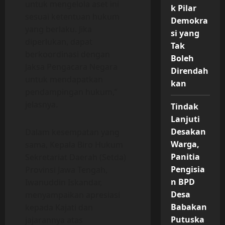
untuk mengelola aset ini
k Pilar
sesuai ketentuan hukum
Demokra
yang berlaku. Jika
si yang
diperlukan, dapat
Tak
berkoordinasi dengan
Boleh
Jaksa Pengacara Negara
Direndah
untuk mendapatkan
kan
pendampingan hukum,”
jelasnya.
Tindak
Lanjuti
Desakan
Dalam kesempatan yang
Warga,
sama, Kepala Biro Hukum
Panitia
Sekretariat Daerah (Setda)
Pengisia
Provinsi Jawa Tengah,
n BPD
Iwanuddin Iskandar,
Desa
menyampaikan apresiasi
Babakan
kepada Kajati dan
Putuska
jajarannya atas