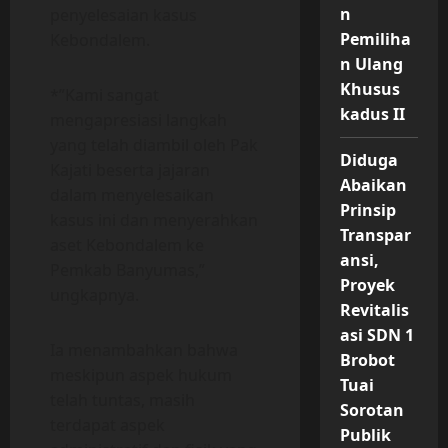
n
penyelesaian kasus
Pemiliha
Kebondalem.
n Ulang
Khusus
*”Kami sangat
kadus II
mengapresiasi langkah
yang telah diambil oleh Pak
Diduga
Kajati beserta jajaran
Abaikan
dalam menyelesaikan
Prinsip
kasus ini dan menyerahkan
Transpar
aset Kebondalem ke
ansi,
Pemkab Banyumas,”
Proyek
ungkapnya.
Revitalis
asi SDN 1
Ia menambahkan bahwa
Brobot
meskipun aspek hukum
Tuai
telah tuntas, masih
Sorotan
terdapat aspek
Publik