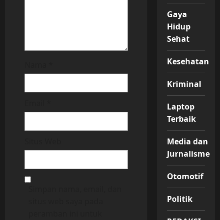
n
Gaya
Hidup
Sehat
Kesehatan
Nama
*
Kriminal
Email
*
Laptop
Terbaik
Media dan
Situs Web
Jurnalisme
Otomotif
Simpan nama, email, dan
Politik
situs web saya pada
peramban ini untuk