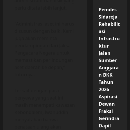
administratif dan fisik yang
perlu ditata lebih lanjut.
Pemdes
Sidareja
“Administrasi aset ini harus
Rehabilit
disusun dengan baik. Kami
asi
juga akan meminta
Infrastru
pendampingan dari Jaksa
ktur
Pengacara Negara untuk
Jalan
memastikan perlindungan
Sumber
aset daerah ke depan,”
Anggara
tuturnya.
n BKK
Tahun
2026
Terkait dengan para
Aspirasi
penyewa yang saat ini
Dewan
masih menempati kawasan
Fraksi
Kebondalem, Iwanuddin
Gerindra
menyatakan bahwa
Dapil
penataan ulang akan