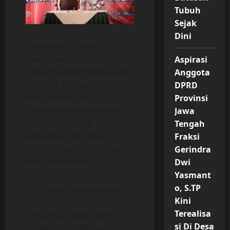
Tubuh
Sejak
Dini
Lebih lanjut, Ponco
menyatakan bahwa
Aspirasi
dengan pengembalian aset
Anggota
ini, tidak ada lagi potensi
DPRD
kerugian negara. Ia
Provinsi
menekankan pentingnya
Jawa
transparansi dan
Tengah
kepatuhan terhadap
Fraksi
standar operasional dalam
Gerindra
pengelolaan aset.
Dwi
Yasmant
o, S.TP
*”Ke depan, pengelolaan
Kini
aset ini harus sesuai
Terealisa
dengan prosedur yang
si Di Desa
berlaku dan dilakukan