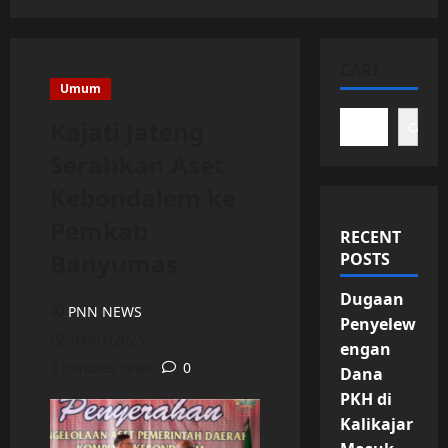
CARI
Umum
Kajati Jateng
Cari
Serahkan Aset
Kebondalem ke
Pemkab
RECENT
Banyumas
POSTS
Dugaan
PNN NEWS
Penyelew
04/03/2025
engan
3 minutes read
0
Dana
PKH di
Kalikajar