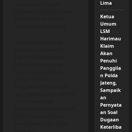
Lima
dilakukan, meskipun
terdapat tantangan dalam
Ketua
hal penafsiran hukum
Umum
serta potensi sengketa.
LSM
Harimau
Sementara itu, Bupati
Klaim
Banyumas, Sadewo Tri
Akan
Lastiono, menyatakan
Penuhi
bahwa pihaknya akan
Panggila
segera berkoordinasi
n Polda
dengan Badan
Jateng,
Pengawasan Keuangan
Sampaik
dan Pembangunan (BPKP)
an
untuk melakukan
Pernyata
perhitungan terhadap aset
an Soal
Kebondalem sebelum
Dugaan
pengelolaan lebih lanjut
Keterliba
dilakukan.