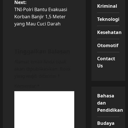
Next:
Kriminal
t
TNI-Polri Bantu Evakuasi
Korban Banjir 1,5 Meter
Teknologi
n
yang Mau Cuci Darah
Kesehatan
a
v
Otomotif
Tinggalkan Balasan
i
Contact
Alamat email Anda tidak
Us
akan dipublikasikan.
Ruas
g
yang wajib ditandai
*
a
Komentar
*
t
Bahasa
dan
i
Pendidikan
o
Budaya