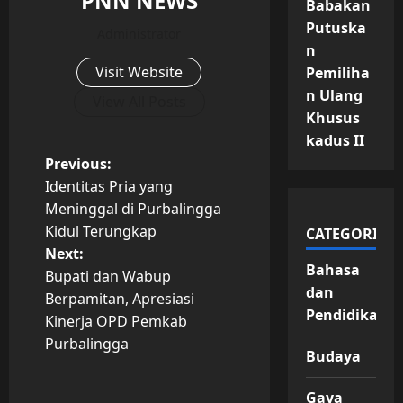
PNN NEWS
Babakan
Putuska
Administrator
n
Visit Website
Pemiliha
n Ulang
View All Posts
Khusus
kadus II
P
Previous:
Identitas Pria yang
o
Meninggal di Purbalingga
Kidul Terungkap
CATEGORIES
s
Next:
Bahasa
t
Bupati dan Wabup
dan
Berpamitan, Apresiasi
n
Pendidikan
Kinerja OPD Pemkab
Purbalingga
a
Budaya
v
Gaya