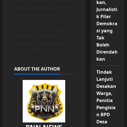
kan,
baik antara Polri dan media
Jurnalisti
terus terjalin dengan erat,
k Pilar
serta menjadi fondasi
Demokra
untuk komunikasi yang
si yang
lebih efektif dalam
Tak
menyampaikan informasi
Boleh
yang berimbang kepada
Direndah
masyarakat.
kan
ABOUT THE AUTHOR
Tindak
Lanjuti
Desakan
Warga,
Panitia
Pengisia
n BPD
Desa