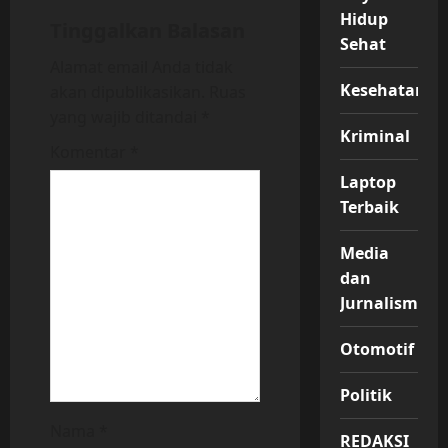
Hidup
i
Tinggalkan Balasan
Sehat
Alamat email Anda tidak
g
Kesehatan
akan dipublikasikan.
Ruas
a
yang wajib ditandai
*
Kriminal
t
Komentar
*
Laptop
i
Terbaik
o
Media
n
dan
Jurnalisme
Otomotif
Politik
Nama
*
REDAKSI