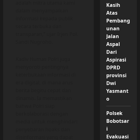
adalah mitra utama kami
Kasih
dalam menyampaikan
Atas
informasi kepada publik
Pembang
secara terbuka dan
unan
transparan,” ujar Irjen Pol.
Jalan
Sandi Nugroho.
Aspal
Dari
Kadiv Humas Polri juga
Aspirasi
menyoroti pentingnya
DPRD
keterbukaan informasi di
provinsi
era digital, di mana arus
Dwi
berita begitu cepat dan
Yasmant
dinamis. Ia memastikan
o
bahwa Polri siap
Polsek
berkolaborasi dengan
Bobotsar
media untuk menghindari
i
penyebaran hoaks dan
Evakuasi
disinformasi yang dapat