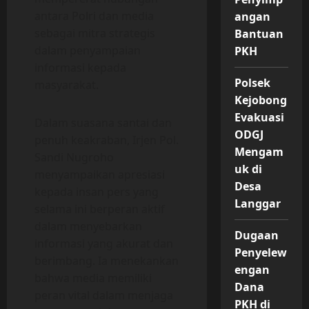
antara Polri dan media
angan
sebagai mitra strategis
Bantuan
dalam penyampaian
PKH
informasi kepada
Polsek
masyarakat.
Kejobong
Evakuasi
Dalam suasana santai dan
ODGJ
penuh keakraban, Irjen Pol.
Mengam
Sandi Nugroho
uk di
menyampaikan apresiasi
Desa
kepada insan pers yang
Langgar
selama ini berperan aktif
dalam menyebarkan
Dugaan
informasi yang akurat dan
Penyelew
berimbang. Ia menekankan
engan
bahwa media memiliki
Dana
peran vital dalam menjaga
PKH di