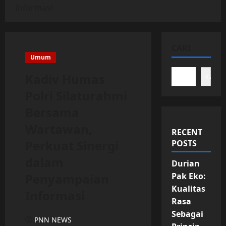
Informasi
CARI
Umum
Kadiv Humas
Cari
Polri Silaturahmi
Bersama
Wartawan,
RECENT
Perkuat Sinergi
POSTS
dalam
Durian
Penyampaian
Pak Eko:
Kualitas
Informasi
Rasa
Sebagai
PNN NEWS