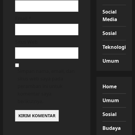
Social
Email
*
Media
Sosial
Situs Web
Teknologi
Umum
Simpan nama, email, dan
situs web saya pada
peramban ini untuk
Home
komentar saya
Umum
berikutnya.
Sosial
Budaya