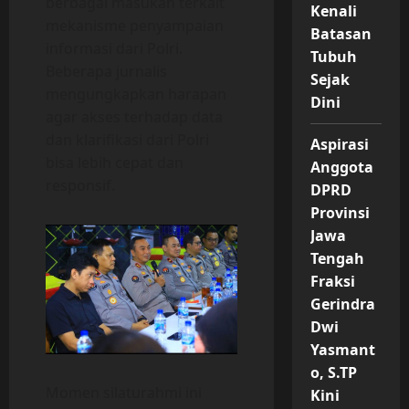
berbagai masukan terkait
Kenali
mekanisme penyampaian
Batasan
informasi dari Polri.
Tubuh
Beberapa jurnalis
Sejak
mengungkapkan harapan
Dini
agar akses terhadap data
dan klarifikasi dari Polri
Aspirasi
bisa lebih cepat dan
Anggota
responsif.
DPRD
Provinsi
Jawa
Tengah
Fraksi
Gerindra
Dwi
Yasmant
o, S.TP
Momen silaturahmi ini
Kini