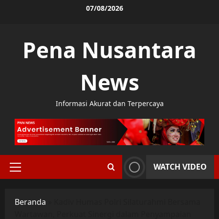
Skip
07/08/2026
to
content
Pena Nusantara
News
Informasi Akurat dan Terpercaya
WATCH VIDEO
Primary
Menu
Beranda
»
Kadiv Humas Polri Silaturahmi Bersama
Wartawan, Perkuat Sinergi dalam Penyampaian