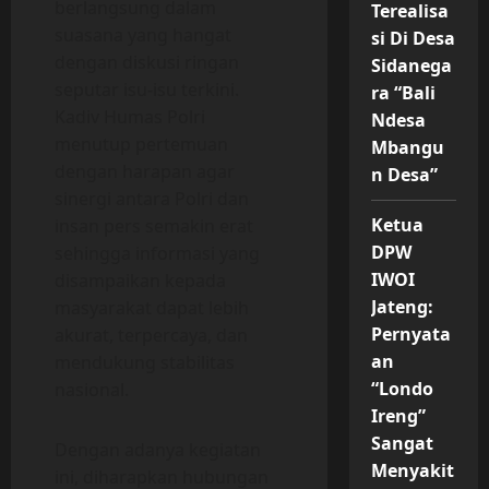
berlangsung dalam
Terealisa
suasana yang hangat
si Di Desa
dengan diskusi ringan
Sidanega
seputar isu-isu terkini.
ra “Bali
Kadiv Humas Polri
Ndesa
menutup pertemuan
Mbangu
dengan harapan agar
n Desa”
sinergi antara Polri dan
Ketua
insan pers semakin erat
DPW
sehingga informasi yang
IWOI
disampaikan kepada
Jateng:
masyarakat dapat lebih
Pernyata
akurat, terpercaya, dan
an
mendukung stabilitas
“Londo
nasional.
Ireng”
Sangat
Dengan adanya kegiatan
Menyakit
ini, diharapkan hubungan