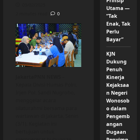
Prinsip
03/02/2025
Utama —
2 minutes read
0
“Tak
Enak, Tak
Perlu
Bayar”
KJN
Dukung
Penuh
JakartaPNN NEWS
–
Kinerja
Kepala Divisi Humas Polri,
Kejaksaa
Irjen Pol. Sandi Nugroho,
n Negeri
menggelar acara
Wonosob
silaturahmi bersama para
o dalam
wartawan di Jakarta, Senin
Pengemb
(3/1). Kegiatan ini
angan
bertujuan untuk
Dugaan
mempererat hubungan
Penyimp