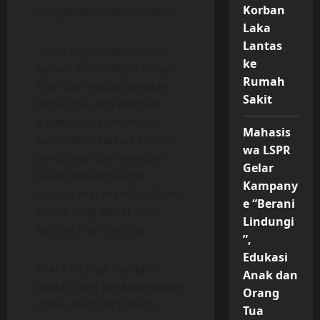
Korban
menyesatkan masyarakat.
Laka
Lantas
“Kami ingin memastikan
ke
bahwa komunikasi antara
Rumah
Polri dan media berjalan
Sakit
lancar. Jika ada kendala
dalam akses informasi,
Mahasis
kami selalu terbuka untuk
wa LSPR
berdiskusi dan mencari
Gelar
solusi bersama agar
Kampany
masyarakat mendapatkan
e “Berani
berita yang benar dan
Lindungi
faktual,” tambahnya.
”,
Edukasi
Acara ini juga menjadi
Anak dan
wadah bagi para wartawan
Orang
untuk menyampaikan
Tua