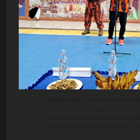
Banjarnegara –Penanusantara N
Pancasila dari berbagai Pimpinan 
Banjarnegara memadati Gedung Ola
agenda pemilihan pengurus PAC P
Karangkobar untuk periode 2025–20