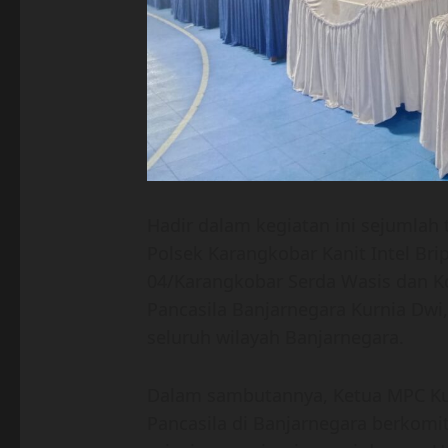
Hadir dalam kegiatan ini sejumlah 
Polsek Karangkobar Kanit Intel Br
04/Karangkobar Serda Wasis dan 
Pancasila Banjarnegara Kurnia Dwi,
seluruh wilayah Banjarnegara.
Dalam sambutannya, Ketua MPC K
Pancasila di Banjarnegara berkom