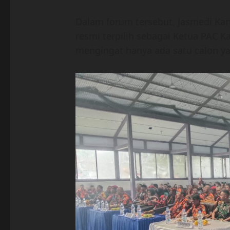
Dalam forum tersebut, Jasmedi Ka
resmi terpilih sebagai Ketua PAC 
mengingat hanya ada satu calon ya