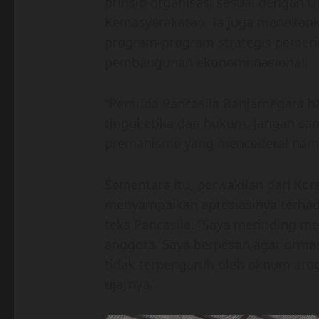
prinsip organisasi sesuai dengan 
Kemasyarakatan. Ia juga menekank
program-program strategis pemeri
pembangunan ekonomi nasional.
“Pemuda Pancasila Banjarnegara h
tinggi etika dan hukum. Jangan sam
premanisme yang mencederai nama b
Sementara itu, perwakilan dari Ko
menyampaikan apresiasinya terha
teks Pancasila. “Saya merinding me
anggota. Saya berpesan agar ormas
tidak terpengaruh oleh oknum arog
ujarnya.