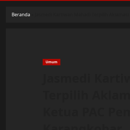
Beranda
»
Jasmedi Kartiwan Mahadi Terpilih Aklamas
Umum
Jasmedi Kart
Terpilih Aklam
Ketua PAC Pe
Karangkobar