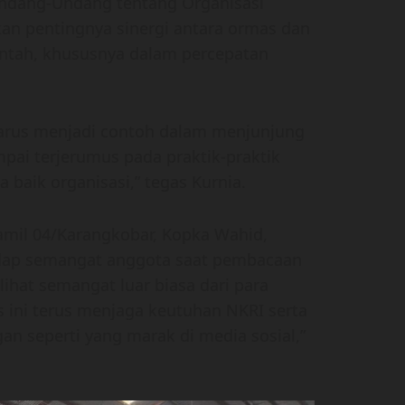
Undang-Undang tentang Organisasi
an pentingnya sinergi antara ormas dan
ntah, khususnya dalam percepatan
arus menjadi contoh dalam menjunjung
pai terjerumus pada praktik-praktik
aik organisasi,” tegas Kurnia.
ramil 04/Karangkobar, Kopka Wahid,
dap semangat anggota saat pembacaan
lihat semangat luar biasa dari para
 ini terus menjaga keutuhan NKRI serta
an seperti yang marak di media sosial,”