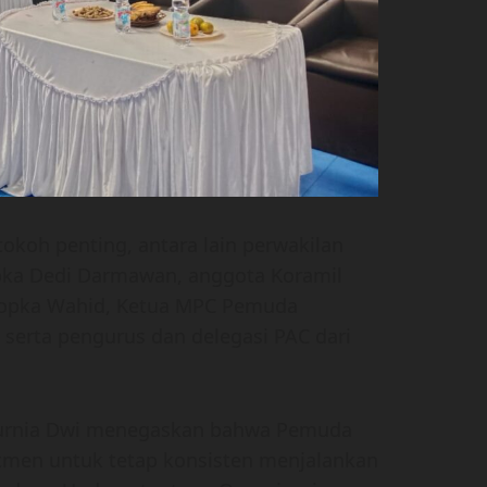
tokoh penting, antara lain perwakilan
ipka Dedi Darmawan, anggota Koramil
Kopka Wahid, Ketua MPC Pemuda
 serta pengurus dan delegasi PAC dari
urnia Dwi menegaskan bahwa Pemuda
itmen untuk tetap konsisten menjalankan