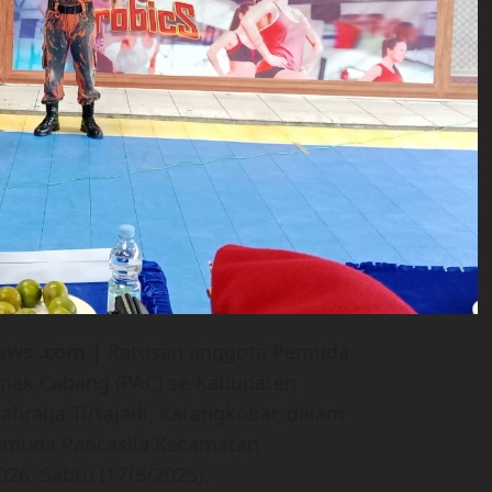
ews .com |
Ratusan anggota Pemuda
Anak Cabang (PAC) se-Kabupaten
hraga Tirtajadi, Karangkobar, dalam
emuda Pancasila Kecamatan
26, Sabtu (17/5/2025).