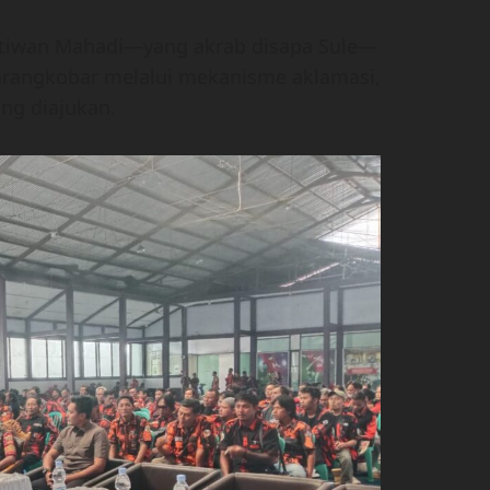
rtiwan Mahadi—yang akrab disapa Sule—
Karangkobar melalui mekanisme aklamasi,
ng diajukan.