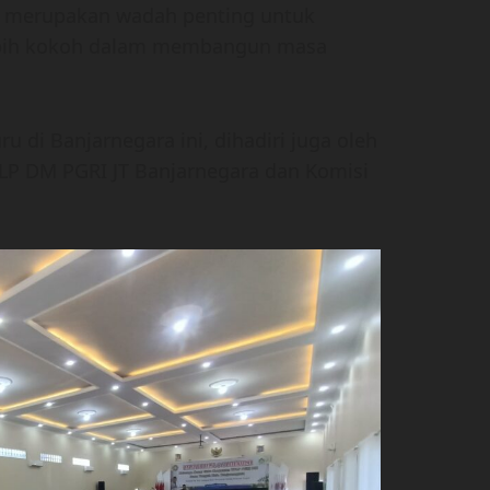
a merupakan wadah penting untuk
bih kokoh dalam membangun masa
ru di Banjarnegara ini, dihadiri juga oleh
LP DM PGRI JT Banjarnegara dan Komisi