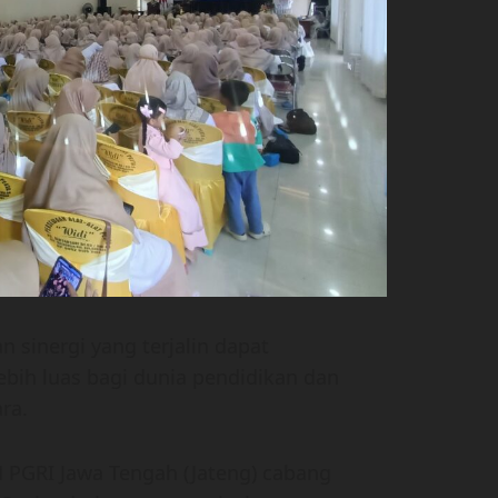
n sinergi yang terjalin dapat
bih luas bagi dunia pendidikan dan
ra.
PGRI Jawa Tengah (Jateng) cabang