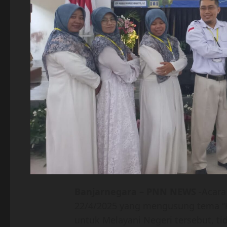
Banjarnegara – PNN NEWS
-Acara
22/4/2025 yang mengusung tema “Kem
untuk Melayani Negeri tersebut, t