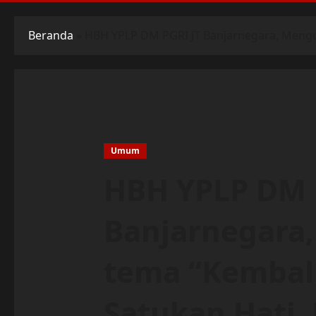
Beranda
»
HBH YPLP DM PGRI JT Banjarnegara, Mengusu
Umum
HBH YPLP DM 
Banjarnegara
tema “Kembali 
Satukan Hati, 