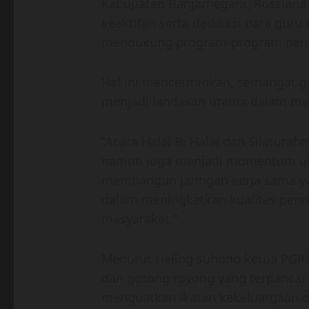
Kabupaten Banjarnegara, Rossiana 
keaktifan serta dedikasi para gur
mendukung program-program pend
Hal ini mencerminkan, semangat g
menjadi landasan utama dalam me
“Acara Halal Bi Halal dan Silaturah
namun juga menjadi momentum unt
membangun jaringan kerja sama yan
dalam meningkatkan kualitas pend
masyarakat,”
Menurut Heling suhono ketua PGR
dan gotong royong yang terpancar d
menguatkan ikatan kekeluargaan d