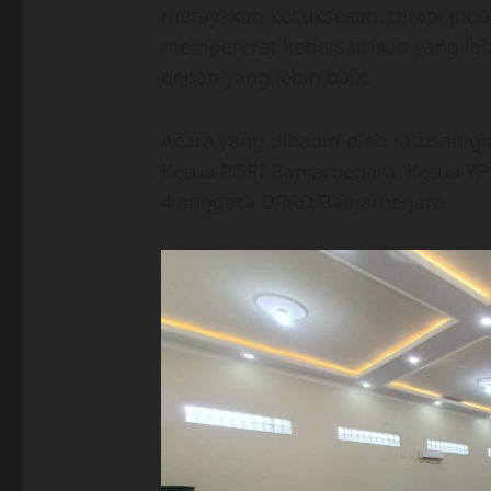
merayakan kesuksesan, tetapi jug
mempererat kebersamaan yang le
depan yang lebih baik.
Acara yang dihadiri oleh ratusan gu
Ketua PGRI Banjarnegara, Ketua YP
4 anggota DPRD Banjarnegara.