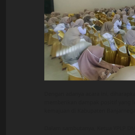
Dengan adanya acara ini, diharapka
memberikan dampak positif yang le
kemajuan di Kabupaten Banjarnega
Dalam sambutanya, Ketua YPLP DM 