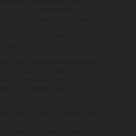
Susiandari, mengapresiasi atas
u dan karyawan YPLP PGRI DM dalam
idikan dan pengembangan di daerah.
otong royong dan kolaborasi yang
ncapai tujuan bersama.
mi ini tidak hanya sebuah acara formal,
uk mempererat tali persaudaraan,
g erat, serta saling menginspirasi
idikan dan pelayanan kepada
I Banjarnegara semangat kebersamaan
ari acara ini diharapkan akan terus
an kolaborasi program program pgri