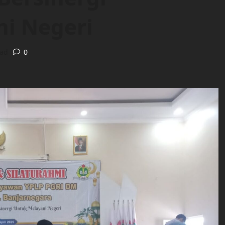
i Negeri
ead
0