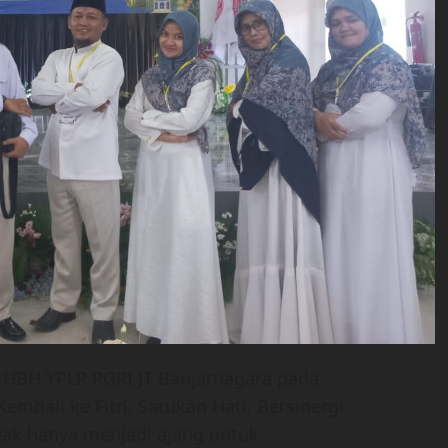
 HBH YPLP PGRI JT Banjarnagara pada
bali ke Fitri, Satukan Hati, Bersinergi
idak hanya menjadi ajang untuk